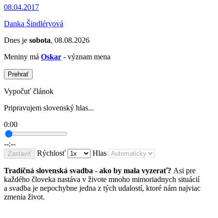
08.04.2017
Danka Šindléryová
Dnes je
sobota
, 08.08.2026
Meniny má
Oskar
- význam mena
Prehrať
Vypočuť článok
Pripravujem slovenský hlas...
0:00
--:--
Rýchlosť
Hlas
Zastaviť
Tradičná slovenská svadba - ako by mala vyzerať?
Asi pre
každého človeka nastáva v živote mnoho mimoriadnych situácií
a svadba je nepochybne jedna z tých udalostí, ktoré nám najviac
zmenia život.