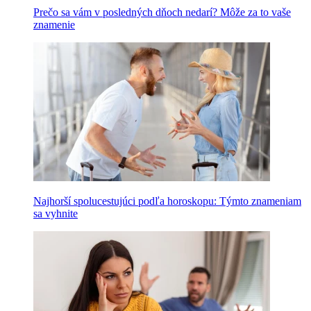
Prečo sa vám v posledných dňoch nedarí? Môže za to vaše
znamenie
Najhorší spolucestujúci podľa horoskopu: Týmto znameniam
sa vyhnite