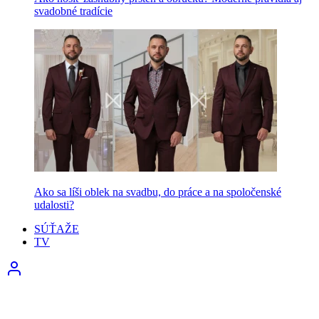
svadobné tradície
Ako sa líši oblek na svadbu, do práce a na spoločenské
udalosti?
SÚŤAŽE
TV