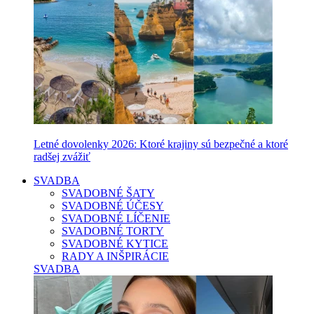
Letné dovolenky 2026: Ktoré krajiny sú bezpečné a ktoré
radšej zvážiť
SVADBA
SVADOBNÉ ŠATY
SVADOBNÉ ÚČESY
SVADOBNÉ LÍČENIE
SVADOBNÉ TORTY
SVADOBNÉ KYTICE
RADY A INŠPIRÁCIE
SVADBA