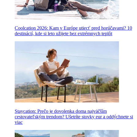
Coolcation 2026: Kam v Európe utiecť pred horúčavami? 10
destinácií, kde si leto užijete bez extrémnych teplôt
Staycation: Prečo je dovolenka doma najväčším
cestovateľským trendom? Ušetríte stovky eur a oddýchnete si
viac