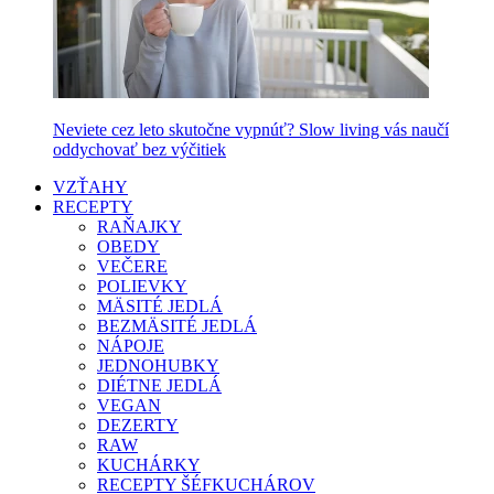
Neviete cez leto skutočne vypnúť? Slow living vás naučí
oddychovať bez výčitiek
VZŤAHY
RECEPTY
RAŇAJKY
OBEDY
VEČERE
POLIEVKY
MÄSITÉ JEDLÁ
BEZMÄSITÉ JEDLÁ
NÁPOJE
JEDNOHUBKY
DIÉTNE JEDLÁ
VEGAN
DEZERTY
RAW
KUCHÁRKY
RECEPTY ŠÉFKUCHÁROV