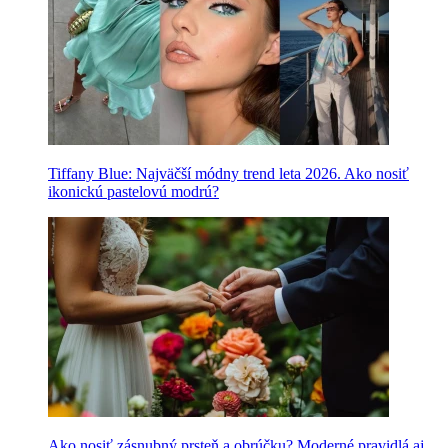
Tiffany Blue: Najväčší módny trend leta 2026. Ako nosiť
ikonickú pastelovú modrú?
Ako nosiť zásnubný prsteň a obrúčku? Moderné pravidlá aj