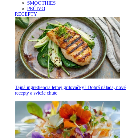
SMOOTHIES
PEČIVO
RECEPTY
Tajná ingrediencia letnej grilovačky? Dobrá nálada, nové
recepty a svieže chute