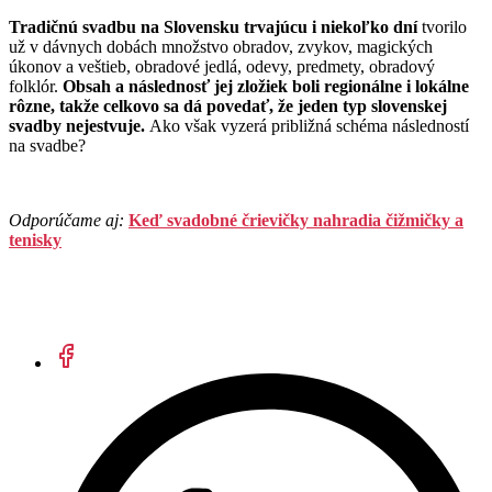
Tradičnú svadbu na Slovensku trvajúcu i niekoľko dní
tvorilo
už v dávnych dobách množstvo obradov, zvykov, magických
úkonov a veštieb, obradové jedlá, odevy, predmety, obradový
folklór.
Obsah a následnosť jej zložiek boli regionálne i lokálne
rôzne, takže celkovo sa dá povedať, že jeden typ slovenskej
svadby nejestvuje.
Ako však vyzerá približná schéma následností
na svadbe?
Odporúčame aj:
Keď svadobné črievičky nahradia čižmičky a
tenisky