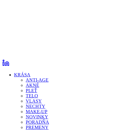
KRÁSA
ANTI-AGE
AKNÉ
PLEŤ
TELO
VLASY
NECHTY
MAKE-UP
NOVINKY
PORADŇA
PREMENY