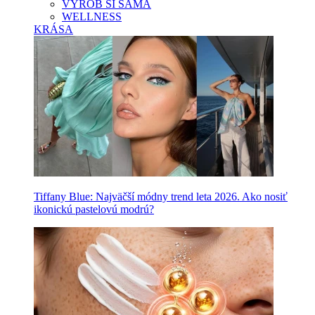
VYROB SI SAMA
WELLNESS
KRÁSA
Tiffany Blue: Najväčší módny trend leta 2026. Ako nosiť
ikonickú pastelovú modrú?