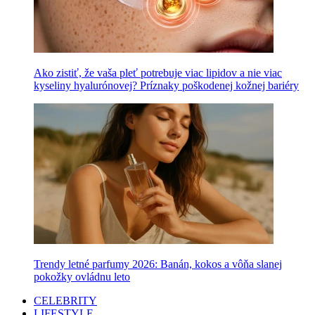
Ako zistiť, že vaša pleť potrebuje viac lipidov a nie viac
kyseliny hyalurónovej? Príznaky poškodenej kožnej bariéry
Trendy letné parfumy 2026: Banán, kokos a vôňa slanej
pokožky ovládnu leto
CELEBRITY
LIFESTYLE