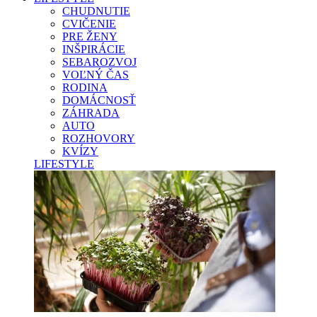
CHUDNUTIE
CVIČENIE
PRE ŽENY
INŠPIRÁCIE
SEBAROZVOJ
VOĽNÝ ČAS
RODINA
DOMÁCNOSŤ
ZÁHRADA
AUTO
ROZHOVORY
KVÍZY
LIFESTYLE