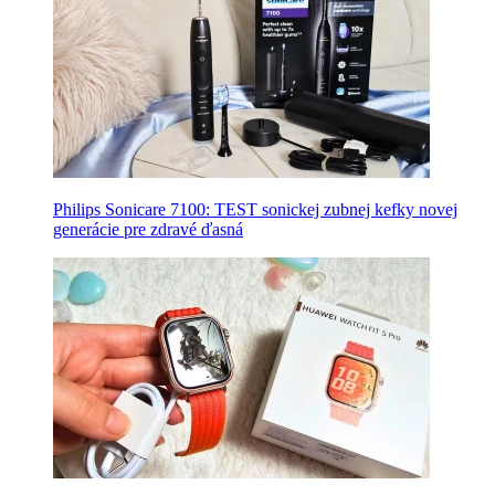
Philips Sonicare 7100: TEST sonickej zubnej kefky novej
generácie pre zdravé ďasná