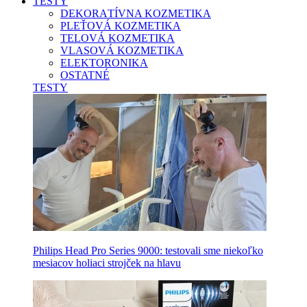
TESTY
DEKORATÍVNA KOZMETIKA
PLEŤOVÁ KOZMETIKA
TELOVÁ KOZMETIKA
VLASOVÁ KOZMETIKA
ELEKTORONIKA
OSTATNÉ
TESTY
Philips Head Pro Series 9000: testovali sme niekoľko
mesiacov holiaci strojček na hlavu