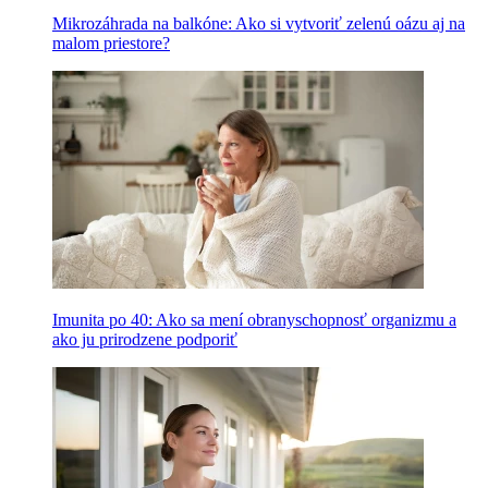
Mikrozáhrada na balkóne: Ako si vytvoriť zelenú oázu aj na
malom priestore?
Imunita po 40: Ako sa mení obranyschopnosť organizmu a
ako ju prirodzene podporiť