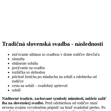
Tradičná slovenská svadba - následnosti
zisťovanie súhlasu so svadbou v dome rodičov dievčaťa
zásnuby
ohlásenie sobáša
pozývanie na svadbu
rozlúčka so slobodou
príchod ženícha po mladuchu na sobáš a odobierka od
rodičov
cesta na sobáš – svadobný sprievod
sobáš
Nádherné tradície, zachované symboly minulosti, môžete zažiť
iba na slovenskej svadbe.
Pred odobierkou od rodičov musí
nevesta svojmu vyvolenému pripnúť na hruď svadobné pierko. Po