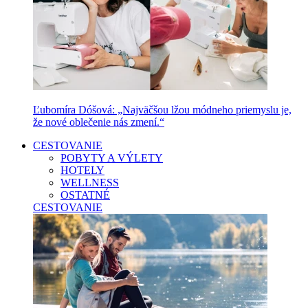
Ľubomíra Dóšová: „Najväčšou lžou módneho priemyslu je,
že nové oblečenie nás zmení.“
CESTOVANIE
POBYTY A VÝLETY
HOTELY
WELLNESS
OSTATNÉ
CESTOVANIE