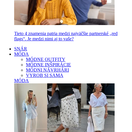
Tieto 4 znamenia patria medzi najväčšie partnerské „red
flags“. Je medzi nimi aj to vaše?
SNÁR
MÓDA
MÓDNE OUTFITY
MÓDNE INŠPIRÁCIE
MÓDNI NÁVRHÁRI
VYROB SI SAMA
MÓDA