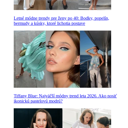
Letné módne trendy pre ženy po 40: Bodky, popelín,
bermudy a kúsky, ktoré lichotia postave
Tiffany Blue: Najväčší módny trend leta 2026. Ako nosiť
ikonickú pastelovú modrú?