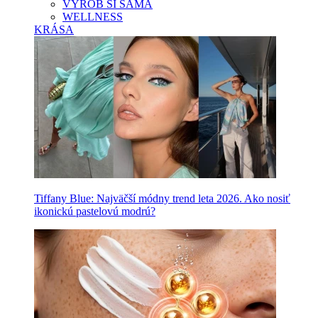
VYROB SI SAMA
WELLNESS
KRÁSA
Tiffany Blue: Najväčší módny trend leta 2026. Ako nosiť
ikonickú pastelovú modrú?