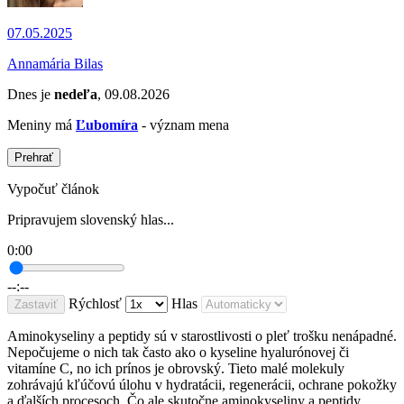
07.05.2025
Annamária Bilas
Dnes je
nedeľa
, 09.08.2026
Meniny má
Ľubomíra
- význam mena
Prehrať
Vypočuť článok
Pripravujem slovenský hlas...
0:00
--:--
Rýchlosť
Hlas
Zastaviť
Aminokyseliny a peptidy sú v starostlivosti o pleť trošku nenápadné.
Nepočujeme o nich tak často ako o kyseline hyalurónovej či
vitamíne C, no ich prínos je obrovský. Tieto malé molekuly
zohrávajú kľúčovú úlohu v hydratácii, regenerácii, ochrane pokožky
a ďalších procesoch. Čo ale skutočne aminokyseliny a peptidy