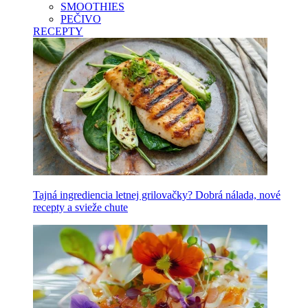
SMOOTHIES
PEČIVO
RECEPTY
Tajná ingrediencia letnej grilovačky? Dobrá nálada, nové
recepty a svieže chute