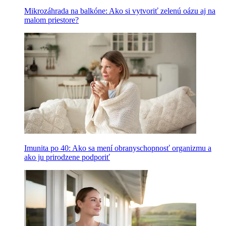
Mikrozáhrada na balkóne: Ako si vytvoriť zelenú oázu aj na
malom priestore?
Imunita po 40: Ako sa mení obranyschopnosť organizmu a
ako ju prirodzene podporiť