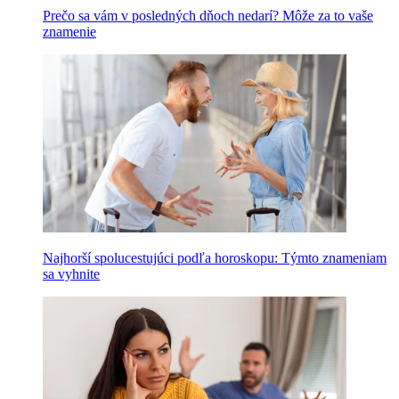
Prečo sa vám v posledných dňoch nedarí? Môže za to vaše
znamenie
Najhorší spolucestujúci podľa horoskopu: Týmto znameniam
sa vyhnite