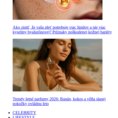
Ako zistiť, že vaša pleť potrebuje viac lipidov a nie viac
kyseliny hyalurónovej? Príznaky poškodenej kožnej bariéry
Trendy letné parfumy 2026: Banán, kokos a vôňa slanej
pokožky ovládnu leto
CELEBRITY
LIFESTYLE