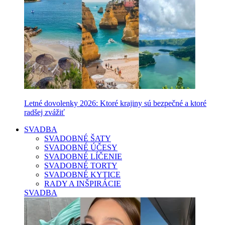
Letné dovolenky 2026: Ktoré krajiny sú bezpečné a ktoré
radšej zvážiť
SVADBA
SVADOBNÉ ŠATY
SVADOBNÉ ÚČESY
SVADOBNÉ LÍČENIE
SVADOBNÉ TORTY
SVADOBNÉ KYTICE
RADY A INŠPIRÁCIE
SVADBA