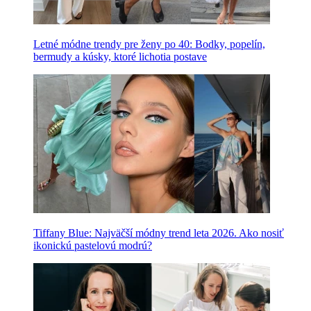
Letné módne trendy pre ženy po 40: Bodky, popelín,
bermudy a kúsky, ktoré lichotia postave
Tiffany Blue: Najväčší módny trend leta 2026. Ako nosiť
ikonickú pastelovú modrú?