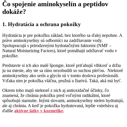
Čo spojenie aminokyselín a peptidov
dokáže?
1. Hydratácia a ochrana pokožky
Hydratácia je pre pokožku základ, bez ktorého sa ďalej nepohne. A
práve aminokyseliny sú odborníci na zadržiavanie vody.
Spolupracujú s prirodzenými hydratačnými faktormi (NMF –
Natural Moisturizing Factors), ktoré pomáhajú udržiavať vodu v
pokožke.
Predstavte si ich ako malé špongie, ktoré priťahujú vlhkosť a držia
ju na mieste, aby ste sa ráno nezobudili so suchou pleťou. Niektoré
aminokyseliny ako serín a glycín sú v tomto doslova profesionáli.
Vďaka nim je pokožka vláčna, pružná a žiarivá. Taká, aká má byť.
Okrem toho majú niektoré z nich aj antioxidačné účinky, čo
znamená, že chránia pokožku pred voľnými radikálmi, ktoré
spôsobujú starnutie. Inými slovami, aminokyseliny nielen hydratujú,
ale aj chránia. A keď je pokožka hydratovaná, lepšie vstrebáva aj
ďalšie
aktívne látky v kozmetike
.