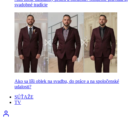
svadobné tradície
Ako sa líši oblek na svadbu, do práce a na spoločenské
udalosti?
SÚŤAŽE
TV