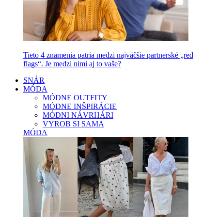
Tieto 4 znamenia patria medzi najväčšie partnerské „red
flags“. Je medzi nimi aj to vaše?
SNÁR
MÓDA
MÓDNE OUTFITY
MÓDNE INŠPIRÁCIE
MÓDNI NÁVRHÁRI
VYROB SI SAMA
MÓDA