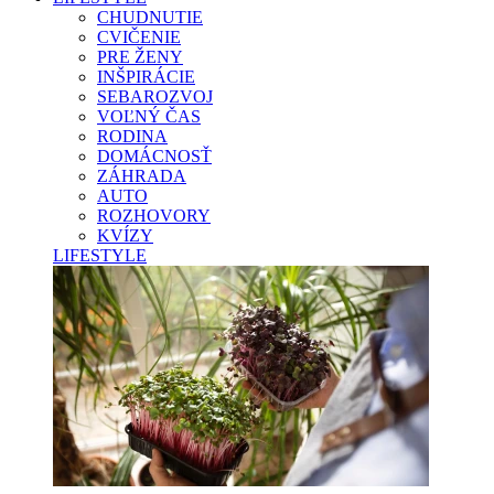
CHUDNUTIE
CVIČENIE
PRE ŽENY
INŠPIRÁCIE
SEBAROZVOJ
VOĽNÝ ČAS
RODINA
DOMÁCNOSŤ
ZÁHRADA
AUTO
ROZHOVORY
KVÍZY
LIFESTYLE