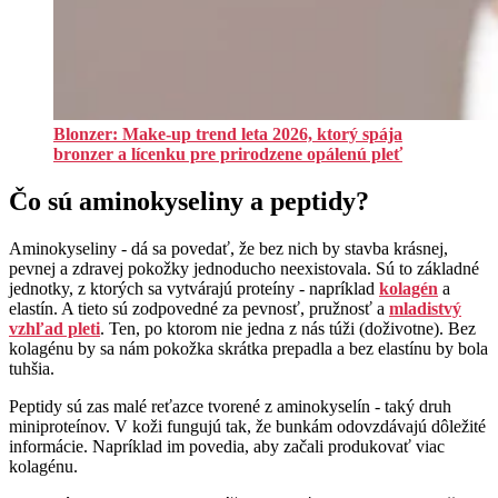
Blonzer: Make-up trend leta 2026, ktorý spája
bronzer a lícenku pre prirodzene opálenú pleť
Čo sú aminokyseliny a peptidy?
Aminokyseliny - dá sa povedať, že bez nich by stavba krásnej,
pevnej a zdravej pokožky jednoducho neexistovala. Sú to základné
jednotky, z ktorých sa vytvárajú proteíny - napríklad
kolagén
a
elastín. A tieto sú zodpovedné za pevnosť, pružnosť a
mladistvý
vzhľad pleti
. Ten, po ktorom nie jedna z nás túži (doživotne). Bez
kolagénu by sa nám pokožka skrátka prepadla a bez elastínu by bola
tuhšia.
Peptidy sú zas malé reťazce tvorené z aminokyselín - taký druh
miniproteínov. V koži fungujú tak, že bunkám odovzdávajú dôležité
informácie. Napríklad im povedia, aby začali produkovať viac
kolagénu.