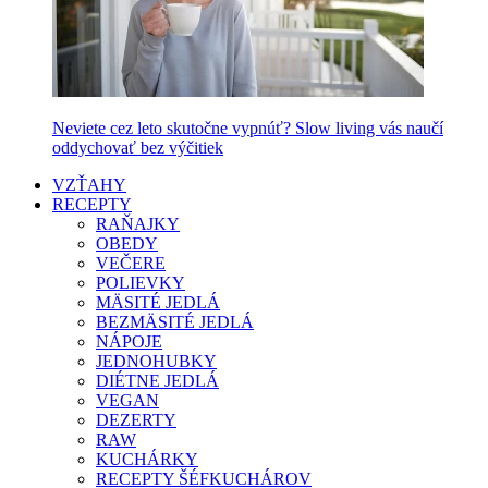
Neviete cez leto skutočne vypnúť? Slow living vás naučí
oddychovať bez výčitiek
VZŤAHY
RECEPTY
RAŇAJKY
OBEDY
VEČERE
POLIEVKY
MÄSITÉ JEDLÁ
BEZMÄSITÉ JEDLÁ
NÁPOJE
JEDNOHUBKY
DIÉTNE JEDLÁ
VEGAN
DEZERTY
RAW
KUCHÁRKY
RECEPTY ŠÉFKUCHÁROV