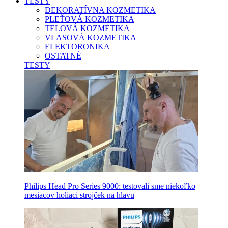
TESTY
DEKORATÍVNA KOZMETIKA
PLEŤOVÁ KOZMETIKA
TELOVÁ KOZMETIKA
VLASOVÁ KOZMETIKA
ELEKTORONIKA
OSTATNÉ
TESTY
Philips Head Pro Series 9000: testovali sme niekoľko
mesiacov holiaci strojček na hlavu