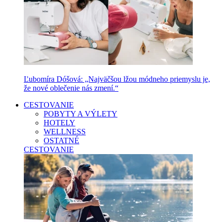
Ľubomíra Dóšová: „Najväčšou lžou módneho priemyslu je,
že nové oblečenie nás zmení.“
CESTOVANIE
POBYTY A VÝLETY
HOTELY
WELLNESS
OSTATNÉ
CESTOVANIE