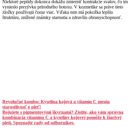
Niektoré peptidy dokonca dokážu zmierniť kontrakcie svalov, čo im
vynieslo prezývku prírodného botoxu. V kozmetike sa práve tieto
zložky používajú čoraz viac. Vďaka nim má pokožka lepšiu
štruktúru, znížené známky starnutia a zdravšiu obranyschopnosť.
Revolučné kombo: Kyselina kojová a vitamín C menia
starostlivosť o pleť!
Bojujete s pigmentovými škvrnami? Zistite, ako vám správna
kombinácia vitamínu C a kyseliny kojovej pomôže k žiarivej
pleti. Spoznajte rady od odborníkov.