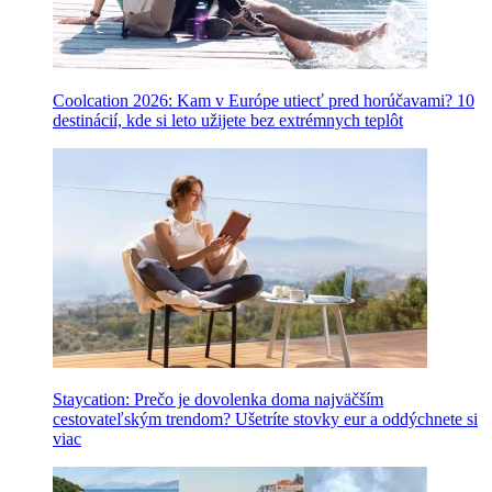
Coolcation 2026: Kam v Európe utiecť pred horúčavami? 10
destinácií, kde si leto užijete bez extrémnych teplôt
Staycation: Prečo je dovolenka doma najväčším
cestovateľským trendom? Ušetríte stovky eur a oddýchnete si
viac