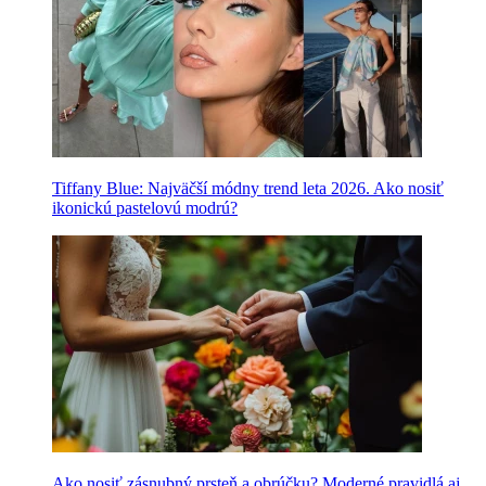
Tiffany Blue: Najväčší módny trend leta 2026. Ako nosiť
ikonickú pastelovú modrú?
Ako nosiť zásnubný prsteň a obrúčku? Moderné pravidlá aj