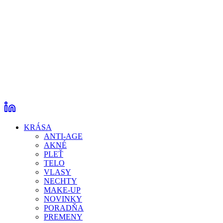
KRÁSA
ANTI-AGE
AKNÉ
PLEŤ
TELO
VLASY
NECHTY
MAKE-UP
NOVINKY
PORADŇA
PREMENY