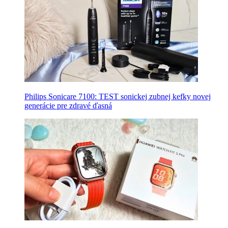
Philips Sonicare 7100: TEST sonickej zubnej kefky novej
generácie pre zdravé ďasná