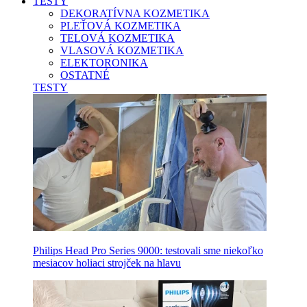
TESTY
DEKORATÍVNA KOZMETIKA
PLEŤOVÁ KOZMETIKA
TELOVÁ KOZMETIKA
VLASOVÁ KOZMETIKA
ELEKTORONIKA
OSTATNÉ
TESTY
Philips Head Pro Series 9000: testovali sme niekoľko
mesiacov holiaci strojček na hlavu