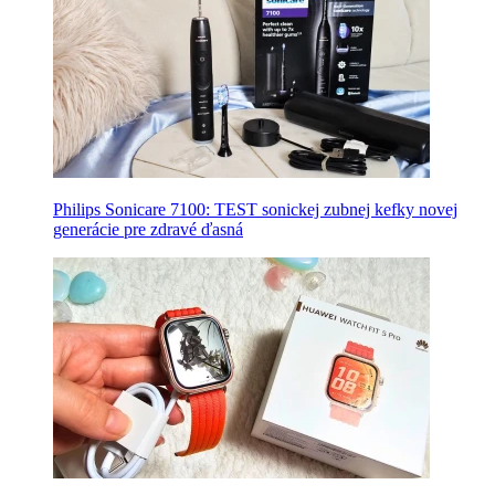
Philips Sonicare 7100: TEST sonickej zubnej kefky novej
generácie pre zdravé ďasná