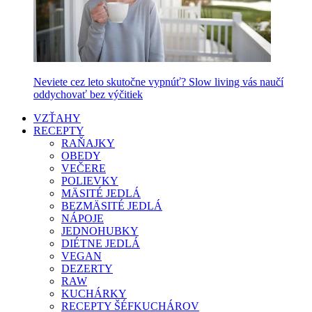
Neviete cez leto skutočne vypnúť? Slow living vás naučí
oddychovať bez výčitiek
VZŤAHY
RECEPTY
RAŇAJKY
OBEDY
VEČERE
POLIEVKY
MÄSITÉ JEDLÁ
BEZMÄSITÉ JEDLÁ
NÁPOJE
JEDNOHUBKY
DIÉTNE JEDLÁ
VEGAN
DEZERTY
RAW
KUCHÁRKY
RECEPTY ŠÉFKUCHÁROV