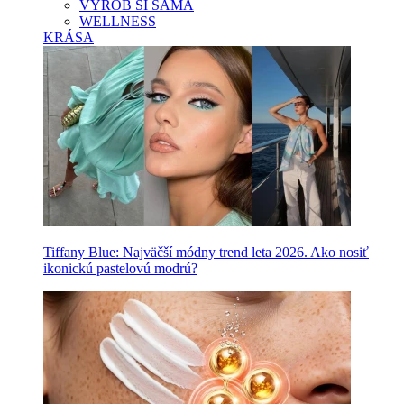
VYROB SI SAMA
WELLNESS
KRÁSA
Tiffany Blue: Najväčší módny trend leta 2026. Ako nosiť
ikonickú pastelovú modrú?