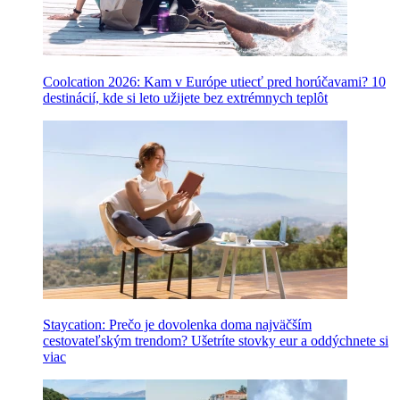
Coolcation 2026: Kam v Európe utiecť pred horúčavami? 10
destinácií, kde si leto užijete bez extrémnych teplôt
Staycation: Prečo je dovolenka doma najväčším
cestovateľským trendom? Ušetríte stovky eur a oddýchnete si
viac