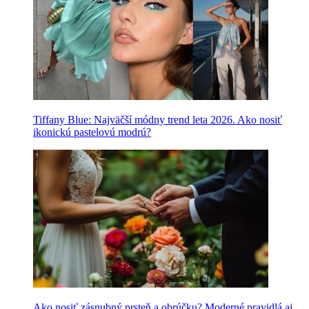
Tiffany Blue: Najväčší módny trend leta 2026. Ako nosiť
ikonickú pastelovú modrú?
Ako nosiť zásnubný prsteň a obrúčku? Moderné pravidlá aj