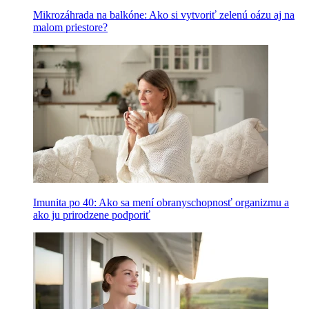
Mikrozáhrada na balkóne: Ako si vytvoriť zelenú oázu aj na
malom priestore?
Imunita po 40: Ako sa mení obranyschopnosť organizmu a
ako ju prirodzene podporiť