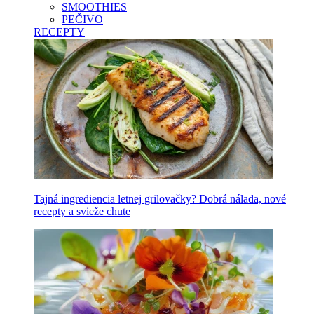
SMOOTHIES
PEČIVO
RECEPTY
Tajná ingrediencia letnej grilovačky? Dobrá nálada, nové
recepty a svieže chute