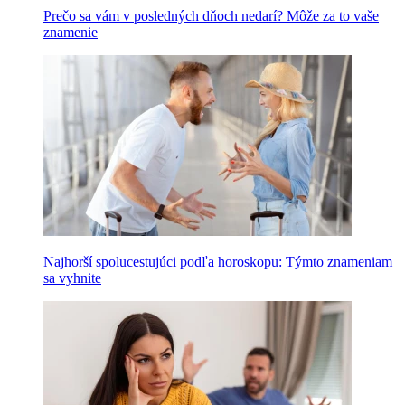
Prečo sa vám v posledných dňoch nedarí? Môže za to vaše
znamenie
Najhorší spolucestujúci podľa horoskopu: Týmto znameniam
sa vyhnite