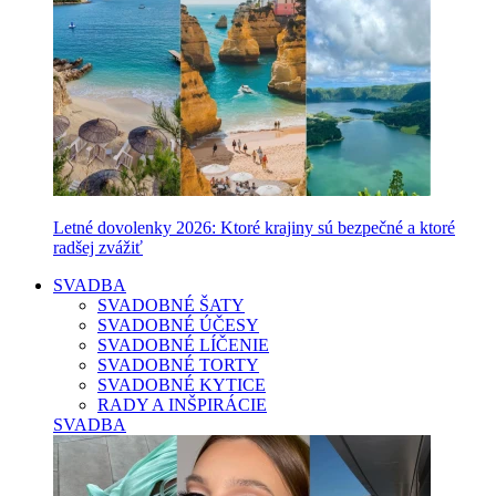
Letné dovolenky 2026: Ktoré krajiny sú bezpečné a ktoré
radšej zvážiť
SVADBA
SVADOBNÉ ŠATY
SVADOBNÉ ÚČESY
SVADOBNÉ LÍČENIE
SVADOBNÉ TORTY
SVADOBNÉ KYTICE
RADY A INŠPIRÁCIE
SVADBA