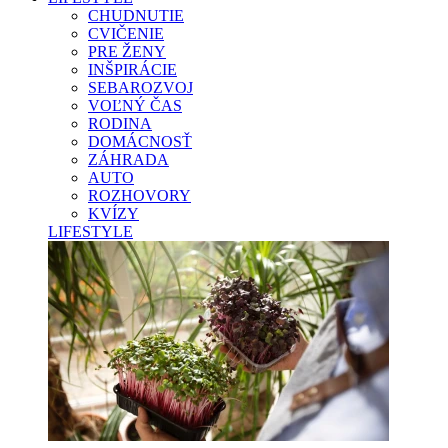
CHUDNUTIE
CVIČENIE
PRE ŽENY
INŠPIRÁCIE
SEBAROZVOJ
VOĽNÝ ČAS
RODINA
DOMÁCNOSŤ
ZÁHRADA
AUTO
ROZHOVORY
KVÍZY
LIFESTYLE