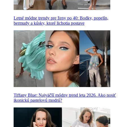
Letné módne trendy pre ženy po 40: Bodky, popelín,
bermudy a kúsky, ktoré lichotia postave
Tiffany Blue: Najväčší módny trend leta 2026. Ako nosiť
ikonickú pastelovú modrú?