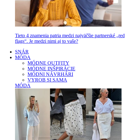
Tieto 4 znamenia patria medzi najväčšie partnerské „red
flags“. Je medzi nimi aj to vaše?
SNÁR
MÓDA
MÓDNE OUTFITY
MÓDNE INŠPIRÁCIE
MÓDNI NÁVRHÁRI
VYROB SI SAMA
MÓDA