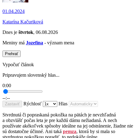
01.04.2024
Katarína Kačuriková
Dnes je
štvrtok
, 06.08.2026
Meniny má
Jozefína
- význam mena
Prehrať
Vypočuť článok
Pripravujem slovenský hlas...
0:00
--:--
Rýchlosť
Hlas
Zastaviť
Stvrdnutá či popraskaná pokožka na pätách je nevzhľadná
a obzvlášť počas leta je pre každú dámu nežiadaná. A nech
používate akékoľvek spôsoby ideálne na jej odstránenie, žiadne nie
sú dostatočne účinné. Ani taká
pemza
, ktorá by si mala so
stvrdnutou pokožkou poradiť, to nedokáže úplne.