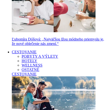
Ľubomíra Dóšová: „Najväčšou lžou módneho priemyslu je,
že nové oblečenie nás zmení.“
CESTOVANIE
POBYTY A VÝLETY
HOTELY
WELLNESS
OSTATNÉ
CESTOVANIE