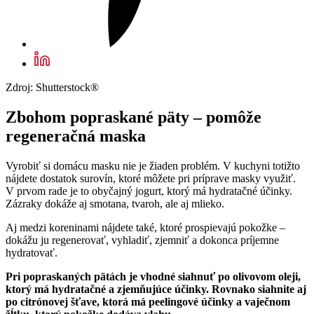
Zdroj: Shutterstock®
Zbohom popraskané päty – pomôže
regeneračná maska
Vyrobiť si domácu masku nie je žiaden problém. V kuchyni totižto
nájdete dostatok surovín, ktoré môžete pri príprave masky využiť.
V prvom rade je to obyčajný jogurt, ktorý má hydratačné účinky.
Zázraky dokáže aj smotana, tvaroh, ale aj mlieko.
Aj medzi koreninami nájdete také, ktoré prospievajú pokožke –
dokážu ju regenerovať, vyhladiť, zjemniť a dokonca príjemne
hydratovať.
Pri popraskaných pätách je vhodné siahnuť po olivovom oleji,
ktorý má hydratačné a zjemňujúce účinky. Rovnako siahnite aj
po citrónovej šťave, ktorá má peelingové účinky a vaječnom