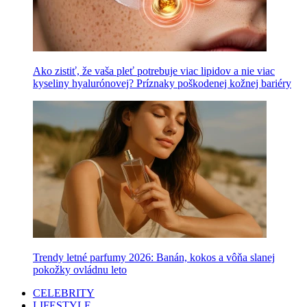
Ako zistiť, že vaša pleť potrebuje viac lipidov a nie viac
kyseliny hyalurónovej? Príznaky poškodenej kožnej bariéry
Trendy letné parfumy 2026: Banán, kokos a vôňa slanej
pokožky ovládnu leto
CELEBRITY
LIFESTYLE