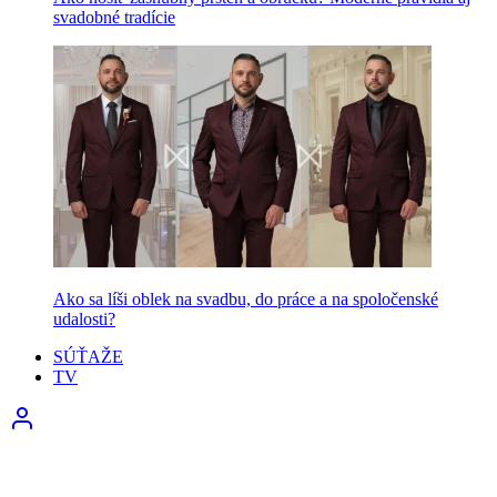
svadobné tradície
Ako sa líši oblek na svadbu, do práce a na spoločenské
udalosti?
SÚŤAŽE
TV