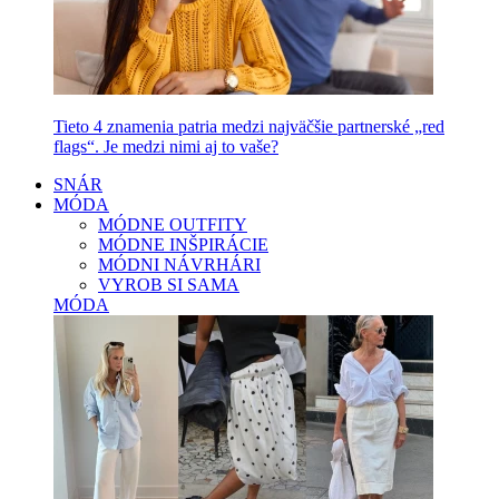
Tieto 4 znamenia patria medzi najväčšie partnerské „red
flags“. Je medzi nimi aj to vaše?
SNÁR
MÓDA
MÓDNE OUTFITY
MÓDNE INŠPIRÁCIE
MÓDNI NÁVRHÁRI
VYROB SI SAMA
MÓDA