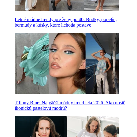
Letné módne trendy pre ženy po 40: Bodky, popelín,
bermudy a kúsky, ktoré lichotia postave
Tiffany Blue: Najväčší módny trend leta 2026. Ako nosiť
ikonickú pastelovú modrú?