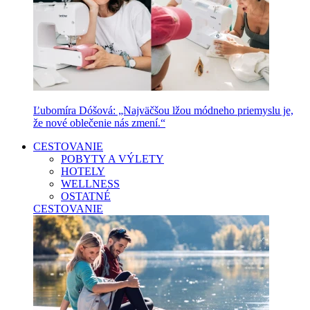
Ľubomíra Dóšová: „Najväčšou lžou módneho priemyslu je,
že nové oblečenie nás zmení.“
CESTOVANIE
POBYTY A VÝLETY
HOTELY
WELLNESS
OSTATNÉ
CESTOVANIE