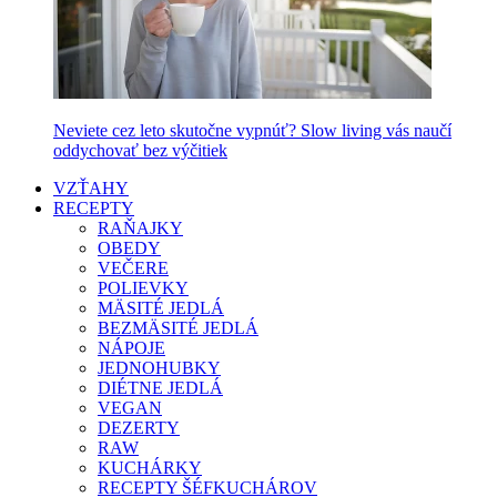
Neviete cez leto skutočne vypnúť? Slow living vás naučí
oddychovať bez výčitiek
VZŤAHY
RECEPTY
RAŇAJKY
OBEDY
VEČERE
POLIEVKY
MÄSITÉ JEDLÁ
BEZMÄSITÉ JEDLÁ
NÁPOJE
JEDNOHUBKY
DIÉTNE JEDLÁ
VEGAN
DEZERTY
RAW
KUCHÁRKY
RECEPTY ŠÉFKUCHÁROV