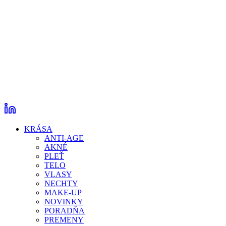
KRÁSA
ANTI-AGE
AKNÉ
PLEŤ
TELO
VLASY
NECHTY
MAKE-UP
NOVINKY
PORADŇA
PREMENY