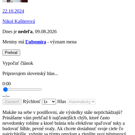
22.10.2024
Nikol Kaštierová
Dnes je
nedeľa
, 09.08.2026
Meniny má
Ľubomíra
- význam mena
Prehrať
Vypočuť článok
Pripravujem slovenský hlas...
0:00
--:--
Rýchlosť
Hlas
Zastaviť
Makáte na sebe v posilňovni, ale výsledky stále neprichádzajú?
Prinášame vám prehľad 6 najčastejších chýb, ktoré často
nevedomky robíme a ktoré bránia telu efektívne spaľovať tuky a
budovať štíhle, pevné svaly. Ak chcete dosiahnuť svoje ciele čo
najrýchlejšie, vyhnite sa týmto omylom a zlepšite svoj tréningový