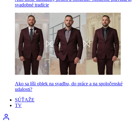
svadobné tradície
Ako sa líši oblek na svadbu, do práce a na spoločenské
udalosti?
SÚŤAŽE
TV