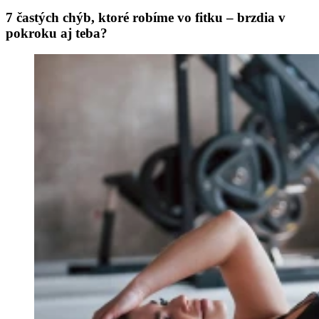
7 častých chýb, ktoré robíme vo fitku – brzdia v
pokroku aj teba?