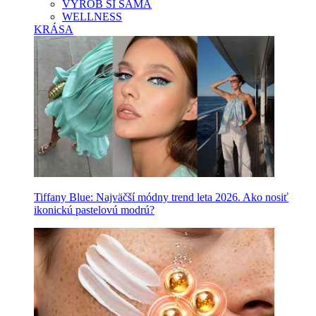
VYROB SI SAMA
WELLNESS
KRÁSA
Tiffany Blue: Najväčší módny trend leta 2026. Ako nosiť
ikonickú pastelovú modrú?