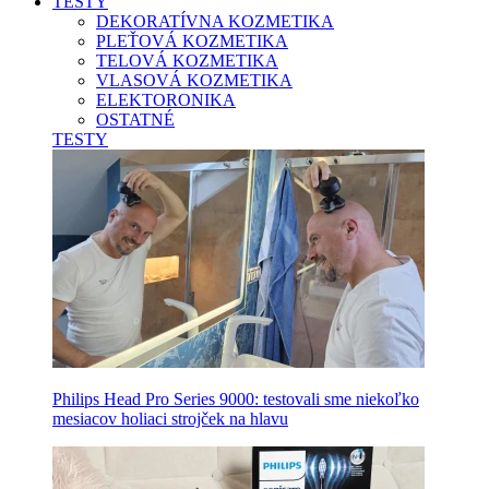
TESTY
DEKORATÍVNA KOZMETIKA
PLEŤOVÁ KOZMETIKA
TELOVÁ KOZMETIKA
VLASOVÁ KOZMETIKA
ELEKTORONIKA
OSTATNÉ
TESTY
Philips Head Pro Series 9000: testovali sme niekoľko
mesiacov holiaci strojček na hlavu