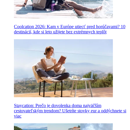
Coolcation 2026: Kam v Európe utiecť pred horúčavami? 10
destinácií, kde si leto užijete bez extrémnych teplôt
Staycation: Prečo je dovolenka doma najväčším
cestovateľským trendom? Ušetríte stovky eur a oddýchnete si
viac