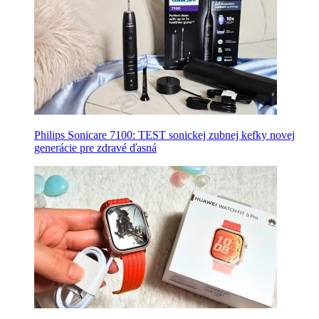
Philips Sonicare 7100: TEST sonickej zubnej kefky novej
generácie pre zdravé ďasná