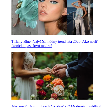
Tiffany Blue: Najväčší módny trend leta 2026. Ako nosiť
ikonickú pastelovú modrú?
Ako nosiť zásnubný prsteň a obrúčku? Moderné pravidlá aj