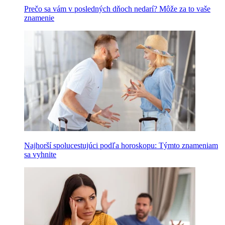
Prečo sa vám v posledných dňoch nedarí? Môže za to vaše
znamenie
Najhorší spolucestujúci podľa horoskopu: Týmto znameniam
sa vyhnite