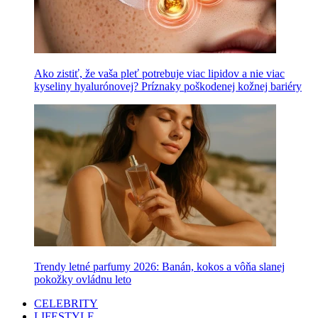
Ako zistiť, že vaša pleť potrebuje viac lipidov a nie viac
kyseliny hyalurónovej? Príznaky poškodenej kožnej bariéry
Trendy letné parfumy 2026: Banán, kokos a vôňa slanej
pokožky ovládnu leto
CELEBRITY
LIFESTYLE