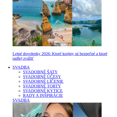
Letné dovolenky 2026: Ktoré krajiny sú bezpečné a ktoré
radšej zvážiť
SVADBA
SVADOBNÉ ŠATY
SVADOBNÉ ÚČESY
SVADOBNÉ LÍČENIE
SVADOBNÉ TORTY
SVADOBNÉ KYTICE
RADY A INŠPIRÁCIE
SVADBA