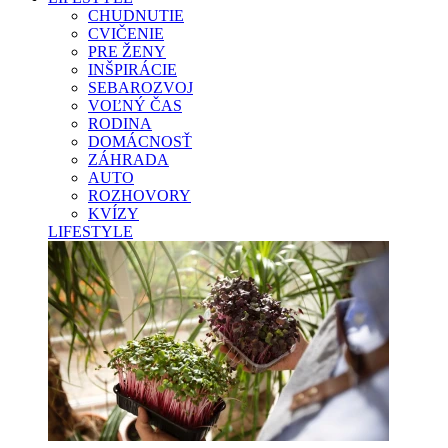
CHUDNUTIE
CVIČENIE
PRE ŽENY
INŠPIRÁCIE
SEBAROZVOJ
VOĽNÝ ČAS
RODINA
DOMÁCNOSŤ
ZÁHRADA
AUTO
ROZHOVORY
KVÍZY
LIFESTYLE