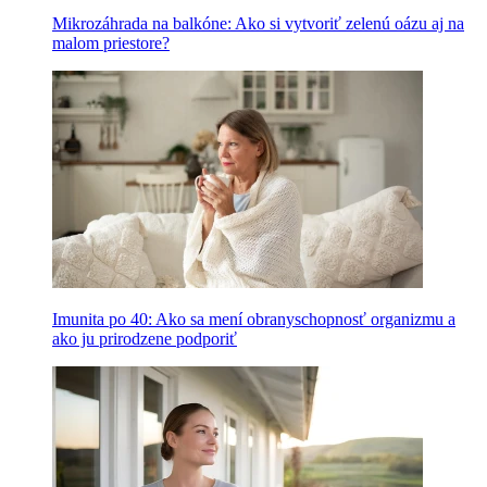
Mikrozáhrada na balkóne: Ako si vytvoriť zelenú oázu aj na
malom priestore?
Imunita po 40: Ako sa mení obranyschopnosť organizmu a
ako ju prirodzene podporiť