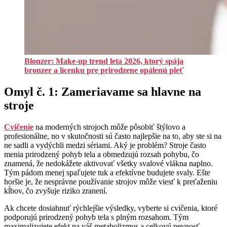
Blonzer: Make-up trend leta 2026, ktorý spája
bronzer a lícenku pre prirodzene opálenú pleť
Omyl č. 1: Zameriavame sa hlavne na
stroje
Cvičenie
na moderných strojoch môže pôsobiť štýlovo a
profesionálne, no v skutočnosti sú často najlepšie na to, aby ste si na
ne sadli a vydýchli medzi sériami. Aký je problém? Stroje často
menia prirodzený pohyb tela a obmedzujú rozsah pohybu, čo
znamená, že nedokážete aktivovať všetky svalové vlákna naplno.
Tým pádom menej spaľujete tuk a efektívne budujete svaly. Ešte
horšie je, že nesprávne používanie strojov môže viesť k preťaženiu
kĺbov, čo zvyšuje riziko zranení.
Ak chcete dosiahnuť rýchlejšie výsledky, vyberte si cvičenia, ktoré
podporujú prirodzený pohyb tela s plným rozsahom. Tým
maximalizujete efekt na váš metabolizmus a celkovú pevnosť