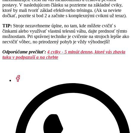
postavy. V nasledujúcom článku sa pozrieme na základné cviky,
ktoré by mali tvoriť základ efektívneho tréningu. (Ak sa neviete
dočkať, pozrite si bod 2 a začnite s komplexnými cvikmi už teraz).
TIP:
Stroje nezavrhneme úplne, no tam, kde môžete cvičiť s
činkami alebo využívať vlastnú telesnú váhu, dajte prednosť týmto
možnostiam. Pri správnej technike je cvičenie na strojoch lepšie ako
necvičiť vôbec, no prirodzený pohyb je vždy výhodnejší!
Odporúčame prečítať:
4 cviky - 5 minút denne, ktoré vás zbavia
tuku v podpazuší a na chrbte