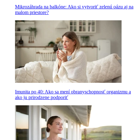
Mikrozáhrada na balkóne: Ako si vytvoriť zelenú oázu aj na
malom priestore?
Imunita po 40: Ako sa mení obranyschopnosť organizmu a
ako ju prirodzene podporiť