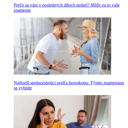
Prečo sa vám v posledných dňoch nedarí? Môže za to vaše
znamenie
Najhorší spolucestujúci podľa horoskopu: Týmto znameniam
sa vyhnite