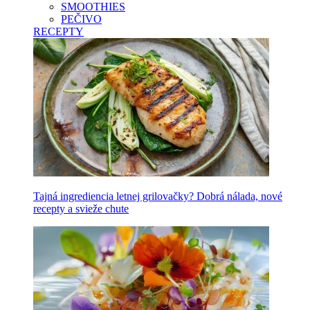
SMOOTHIES
PEČIVO
RECEPTY
Tajná ingrediencia letnej grilovačky? Dobrá nálada, nové
recepty a svieže chute