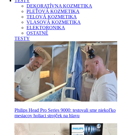
TESTY
DEKORATÍVNA KOZMETIKA
PLEŤOVÁ KOZMETIKA
TELOVÁ KOZMETIKA
VLASOVÁ KOZMETIKA
ELEKTORONIKA
OSTATNÉ
TESTY
Philips Head Pro Series 9000: testovali sme niekoľko
mesiacov holiaci strojček na hlavu