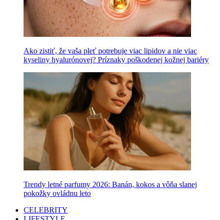
Ako zistiť, že vaša pleť potrebuje viac lipidov a nie viac
kyseliny hyalurónovej? Príznaky poškodenej kožnej bariéry
Trendy letné parfumy 2026: Banán, kokos a vôňa slanej
pokožky ovládnu leto
CELEBRITY
LIFESTYLE