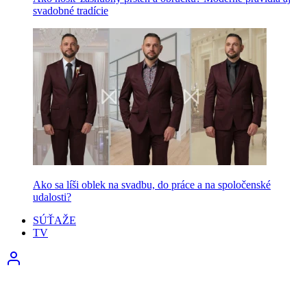
svadobné tradície
Ako sa líši oblek na svadbu, do práce a na spoločenské
udalosti?
SÚŤAŽE
TV