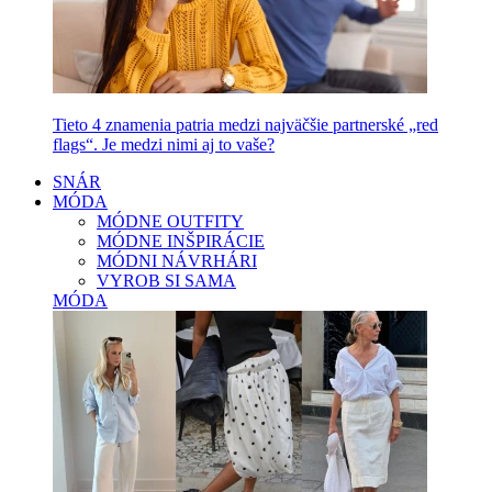
Tieto 4 znamenia patria medzi najväčšie partnerské „red
flags“. Je medzi nimi aj to vaše?
SNÁR
MÓDA
MÓDNE OUTFITY
MÓDNE INŠPIRÁCIE
MÓDNI NÁVRHÁRI
VYROB SI SAMA
MÓDA