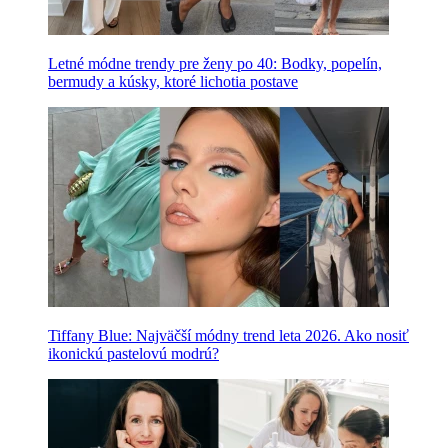
Letné módne trendy pre ženy po 40: Bodky, popelín,
bermudy a kúsky, ktoré lichotia postave
Tiffany Blue: Najväčší módny trend leta 2026. Ako nosiť
ikonickú pastelovú modrú?