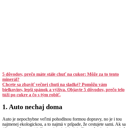
5 dôvodov, prečo máte stále chuť na cukor: Môže za to tento
minerál?
Chcete sa zbaviť večnej chuti na sladké? Pomôžu vám
bielkoviny, lepší spánok a výživa. Objavte 5 dôvodov, prečo telo
túži po cukre a čo s tým robiť.
1. Auto nechaj doma
Auto je nepochybne veľmi pohodlnou formou dopravy, no je i tou
najmenej ekologickou, a to najmä v prípade, že cestujete sami. Ak sa