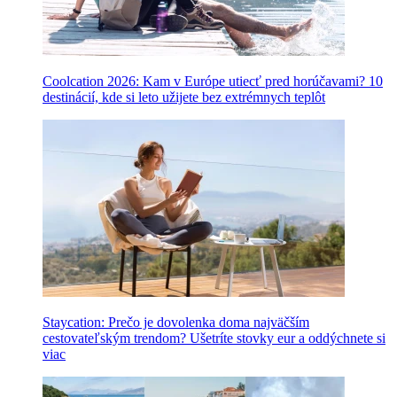
Coolcation 2026: Kam v Európe utiecť pred horúčavami? 10
destinácií, kde si leto užijete bez extrémnych teplôt
Staycation: Prečo je dovolenka doma najväčším
cestovateľským trendom? Ušetríte stovky eur a oddýchnete si
viac