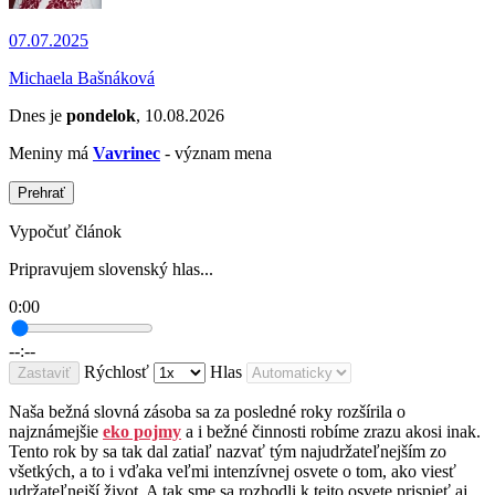
07.07.2025
Michaela Bašnáková
Dnes je
pondelok
, 10.08.2026
Meniny má
Vavrinec
- význam mena
Prehrať
Vypočuť článok
Pripravujem slovenský hlas...
0:00
--:--
Rýchlosť
Hlas
Zastaviť
Naša bežná slovná zásoba sa za posledné roky rozšírila o
najznámejšie
eko pojmy
a i bežné činnosti robíme zrazu akosi inak.
Tento rok by sa tak dal zatiaľ nazvať tým najudržateľnejším zo
všetkých, a to i vďaka veľmi intenzívnej osvete o tom, ako viesť
udržateľnejší život. A tak sme sa rozhodli k tejto osvete prispieť aj