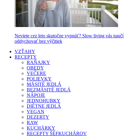
Neviete cez leto skutočne vypnúť? Slow living vás naučí
oddychovať bez výčitiek
VZŤAHY
RECEPTY
RAŇAJKY
OBEDY
VEČERE
POLIEVKY
MÄSITÉ JEDLÁ
BEZMÄSITÉ JEDLÁ
NÁPOJE
JEDNOHUBKY
DIÉTNE JEDLÁ
VEGAN
DEZERTY
RAW
KUCHÁRKY
RECEPTY ŠÉFKUCHÁROV