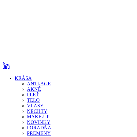
KRÁSA
ANTI-AGE
AKNÉ
PLEŤ
TELO
VLASY
NECHTY
MAKE-UP
NOVINKY
PORADŇA
PREMENY