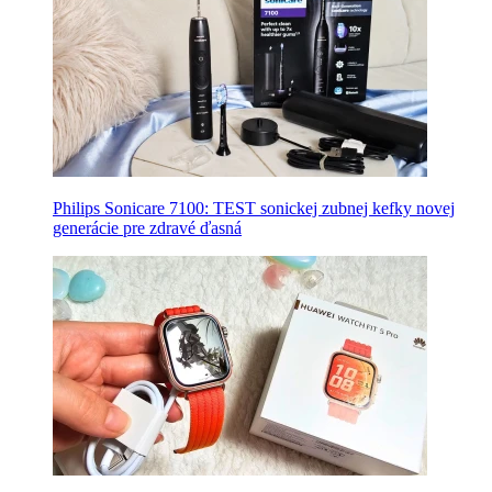
Philips Sonicare 7100: TEST sonickej zubnej kefky novej
generácie pre zdravé ďasná