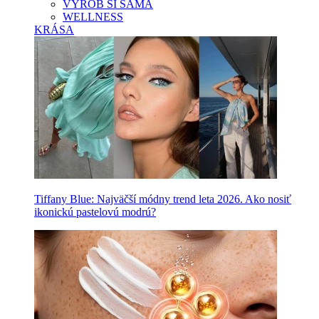
VYROB SI SAMA
WELLNESS
KRÁSA
Tiffany Blue: Najväčší módny trend leta 2026. Ako nosiť
ikonickú pastelovú modrú?