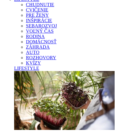
CHUDNUTIE
CVIČENIE
PRE ŽENY
INŠPIRÁCIE
SEBAROZVOJ
VOĽNÝ ČAS
RODINA
DOMÁCNOSŤ
ZÁHRADA
AUTO
ROZHOVORY
KVÍZY
LIFESTYLE