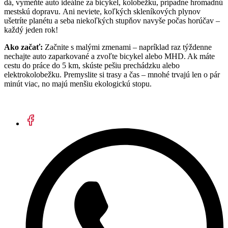
dá, vymeňte auto ideálne za bicykel, kolobežku, prípadne hromadnú
mestskú dopravu. Ani neviete, koľkých skleníkových plynov
ušetríte planétu a seba niekoľkých stupňov navyše počas horúčav –
každý jeden rok!
Ako začať:
Začnite s malými zmenami – napríklad raz týždenne
nechajte auto zaparkované a zvoľte bicykel alebo MHD. Ak máte
cestu do práce do 5 km, skúste pešiu prechádzku alebo
elektrokolobežku. Premyslite si trasy a čas – mnohé trvajú len o pár
minút viac, no majú menšiu ekologickú stopu.