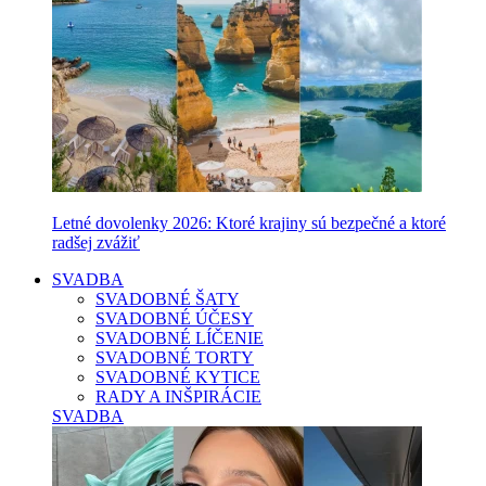
Letné dovolenky 2026: Ktoré krajiny sú bezpečné a ktoré
radšej zvážiť
SVADBA
SVADOBNÉ ŠATY
SVADOBNÉ ÚČESY
SVADOBNÉ LÍČENIE
SVADOBNÉ TORTY
SVADOBNÉ KYTICE
RADY A INŠPIRÁCIE
SVADBA