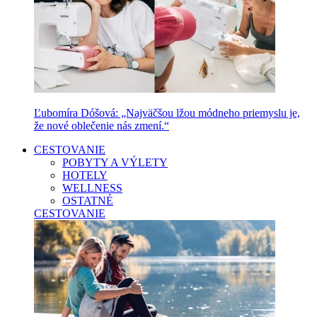
Ľubomíra Dóšová: „Najväčšou lžou módneho priemyslu je,
že nové oblečenie nás zmení.“
CESTOVANIE
POBYTY A VÝLETY
HOTELY
WELLNESS
OSTATNÉ
CESTOVANIE