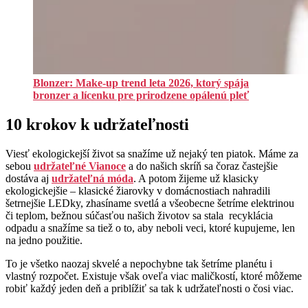
Blonzer: Make-up trend leta 2026, ktorý spája
bronzer a lícenku pre prirodzene opálenú pleť
10 krokov k udržateľnosti
Viesť ekologickejší život sa snažíme už nejaký ten piatok. Máme za
sebou
udržateľné Vianoce
a do našich skríň sa čoraz častejšie
dostáva aj
udržateľná móda
. A potom žijeme už klasicky
ekologickejšie – klasické žiarovky v domácnostiach nahradili
šetrnejšie LEDky, zhasíname svetlá a všeobecne šetríme elektrinou
či teplom, bežnou súčasťou našich životov sa stala recyklácia
odpadu a snažíme sa tiež o to, aby neboli veci, ktoré kupujeme, len
na jedno použitie.
To je všetko naozaj skvelé a nepochybne tak šetríme planétu i
vlastný rozpočet. Existuje však oveľa viac maličkostí, ktoré môžeme
robiť každý jeden deň a priblížiť sa tak k udržateľnosti o čosi viac.