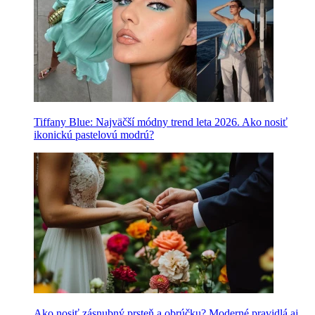
Tiffany Blue: Najväčší módny trend leta 2026. Ako nosiť
ikonickú pastelovú modrú?
Ako nosiť zásnubný prsteň a obrúčku? Moderné pravidlá aj