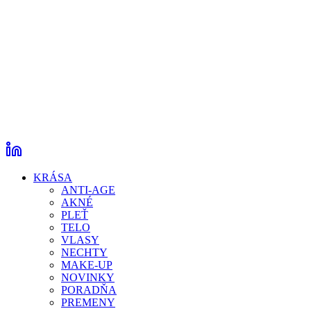
KRÁSA
ANTI-AGE
AKNÉ
PLEŤ
TELO
VLASY
NECHTY
MAKE-UP
NOVINKY
PORADŇA
PREMENY