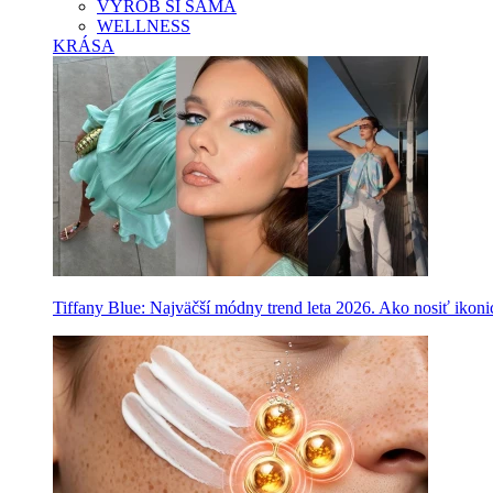
VYROB SI SAMA
WELLNESS
KRÁSA
Tiffany Blue: Najväčší módny trend leta 2026. Ako nosiť ikon