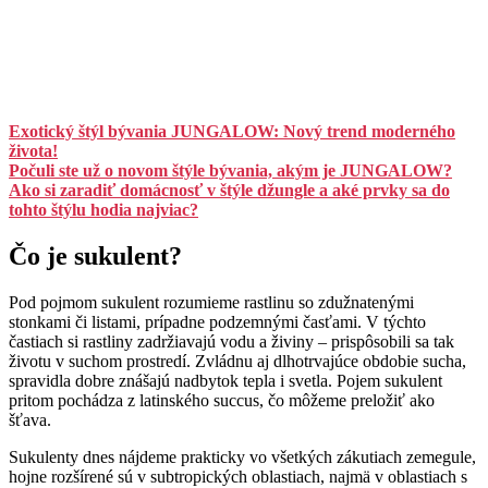
Exotický štýl bývania JUNGALOW: Nový trend moderného
života!
Počuli ste už o novom štýle bývania, akým je JUNGALOW?
Ako si zaradiť domácnosť v štýle džungle a aké prvky sa do
tohto štýlu hodia najviac?
Čo je sukulent?
Pod pojmom sukulent rozumieme rastlinu so zdužnatenými
stonkami či listami, prípadne podzemnými časťami. V týchto
častiach si rastliny zadržiavajú vodu a živiny – prispôsobili sa tak
životu v suchom prostredí. Zvládnu aj dlhotrvajúce obdobie sucha,
spravidla dobre znášajú nadbytok tepla i svetla. Pojem sukulent
pritom pochádza z latinského succus, čo môžeme preložiť ako
šťava.
Sukulenty dnes nájdeme prakticky vo všetkých zákutiach zemegule,
hojne rozšírené sú v subtropických oblastiach, najmä v oblastiach s