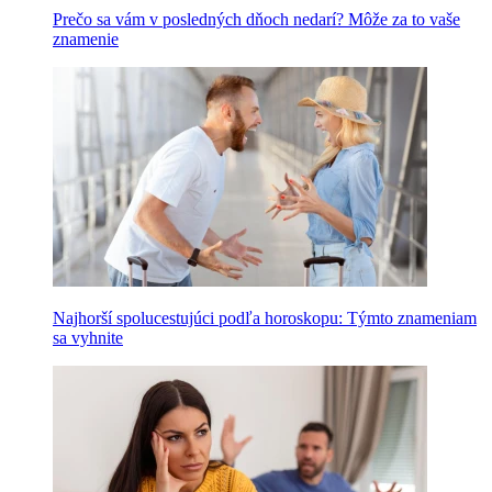
Prečo sa vám v posledných dňoch nedarí? Môže za to vaše
znamenie
Najhorší spolucestujúci podľa horoskopu: Týmto znameniam
sa vyhnite