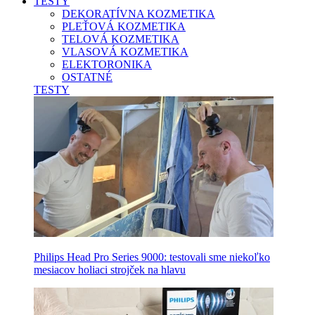
TESTY
DEKORATÍVNA KOZMETIKA
PLEŤOVÁ KOZMETIKA
TELOVÁ KOZMETIKA
VLASOVÁ KOZMETIKA
ELEKTORONIKA
OSTATNÉ
TESTY
Philips Head Pro Series 9000: testovali sme niekoľko
mesiacov holiaci strojček na hlavu