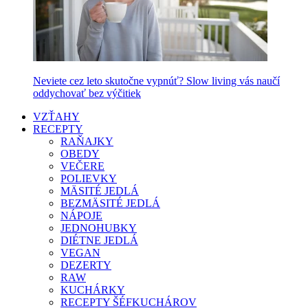
Neviete cez leto skutočne vypnúť? Slow living vás naučí
oddychovať bez výčitiek
VZŤAHY
RECEPTY
RAŇAJKY
OBEDY
VEČERE
POLIEVKY
MÄSITÉ JEDLÁ
BEZMÄSITÉ JEDLÁ
NÁPOJE
JEDNOHUBKY
DIÉTNE JEDLÁ
VEGAN
DEZERTY
RAW
KUCHÁRKY
RECEPTY ŠÉFKUCHÁROV