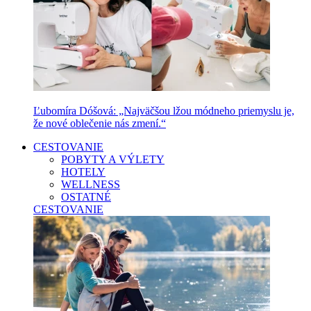
Ľubomíra Dóšová: „Najväčšou lžou módneho priemyslu je,
že nové oblečenie nás zmení.“
CESTOVANIE
POBYTY A VÝLETY
HOTELY
WELLNESS
OSTATNÉ
CESTOVANIE