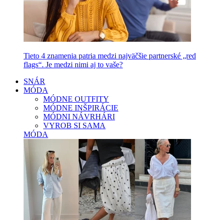
Tieto 4 znamenia patria medzi najväčšie partnerské „red
flags“. Je medzi nimi aj to vaše?
SNÁR
MÓDA
MÓDNE OUTFITY
MÓDNE INŠPIRÁCIE
MÓDNI NÁVRHÁRI
VYROB SI SAMA
MÓDA