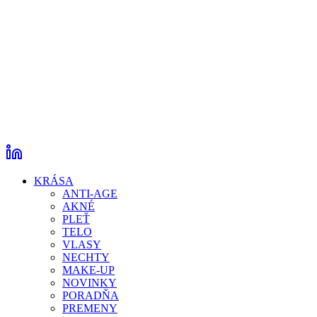
KRÁSA
ANTI-AGE
AKNÉ
PLEŤ
TELO
VLASY
NECHTY
MAKE-UP
NOVINKY
PORADŇA
PREMENY