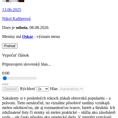
13.06.2025
Nikol Kaštierová
Dnes je
sobota
, 08.08.2026
Meniny má
Oskar
- význam mena
Prehrať
Vypočuť článok
Pripravujem slovenský hlas...
0:00
--:--
Rýchlosť
Hlas
Zastaviť
Sukulenty si v posledných rokoch získali obrovskú popularitu – a
právom. Tieto nenáročné, no vizuálne pôsobivé rastliny vynikajú
nielen odolnosťou, ale aj rozmanitosťou tvarov, farieb a štruktúr. Ich
zdužnatené listy či stonky sú nielen praktické – slúžia ako zásobáreň
vody – ale často pôsobia ako umelecké diela. V interiéri vytvárajú