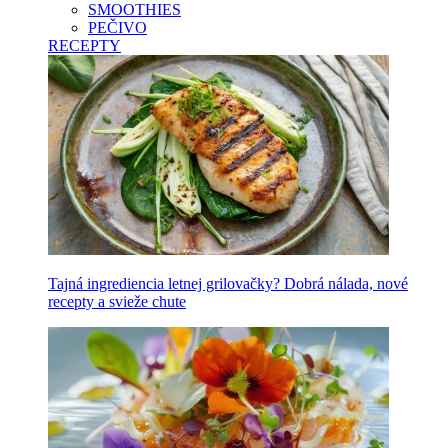
SMOOTHIES
PEČIVO
RECEPTY
Tajná ingrediencia letnej grilovačky? Dobrá nálada, nové
recepty a svieže chute