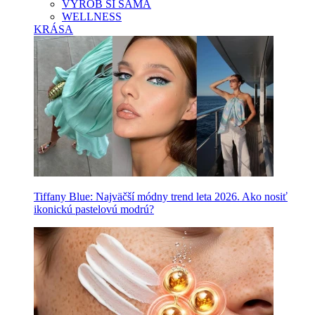
VYROB SI SAMA
WELLNESS
KRÁSA
Tiffany Blue: Najväčší módny trend leta 2026. Ako nosiť
ikonickú pastelovú modrú?