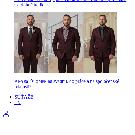
svadobné tradície
Ako sa líši oblek na svadbu, do práce a na spoločenské
udalosti?
SÚŤAŽE
TV