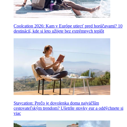
Coolcation 2026: Kam v Európe utiecť pred horúčavami? 10
destinácií, kde si leto užijete bez extrémnych teplôt
Staycation: Prečo je dovolenka doma najväčším
cestovateľským trendom? Ušetríte stovky eur a oddýchnete si
viac