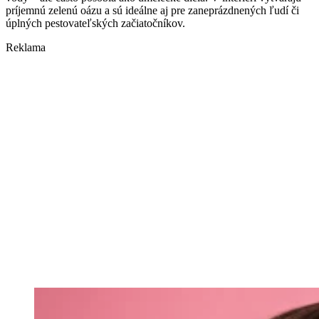
príjemnú zelenú oázu a sú ideálne aj pre zaneprázdnených ľudí či
úplných pestovateľských začiatočníkov.
Reklama