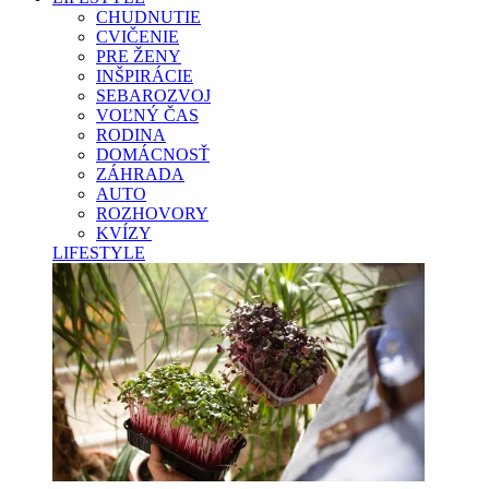
CHUDNUTIE
CVIČENIE
PRE ŽENY
INŠPIRÁCIE
SEBAROZVOJ
VOĽNÝ ČAS
RODINA
DOMÁCNOSŤ
ZÁHRADA
AUTO
ROZHOVORY
KVÍZY
LIFESTYLE