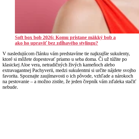
Soft box bob 2026: Komu pristane mäkký bob a
ako ho upraviť bez zdĺhavého stylingu?
V nasledujúcom článku vám predstavíme tie najkrajšie sukulenty,
ktoré si môžete dopestovať priamo u seba doma. Či už túžite po
klasickej Aloe vera, netradičných živých kameňoch alebo
extravagantnej Pachyverii, medzi sukulentmi si určite nájdete svojho
favorita. Spoznajte zaujímavosti o ich pôvode, vzhľade a nárokoch
na pestovanie – a možno zistíte, že jeden črepník vám zďaleka stačiť
nebude.