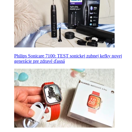
Philips Sonicare 7100: TEST sonickej zubnej kefky novej
generácie pre zdravé ďasná