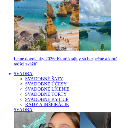
Letné dovolenky 2026: Ktoré krajiny sú bezpečné a ktoré
radšej zvážiť
SVADBA
SVADOBNÉ ŠATY
SVADOBNÉ ÚČESY
SVADOBNÉ LÍČENIE
SVADOBNÉ TORTY
SVADOBNÉ KYTICE
RADY A INŠPIRÁCIE
SVADBA