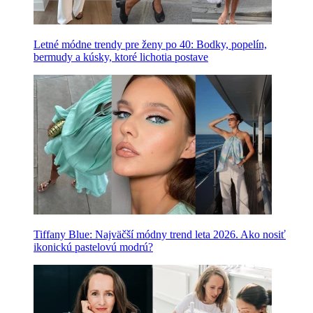
Letné módne trendy pre ženy po 40: Bodky, popelín,
bermudy a kúsky, ktoré lichotia postave
Tiffany Blue: Najväčší módny trend leta 2026. Ako nosiť
ikonickú pastelovú modrú?