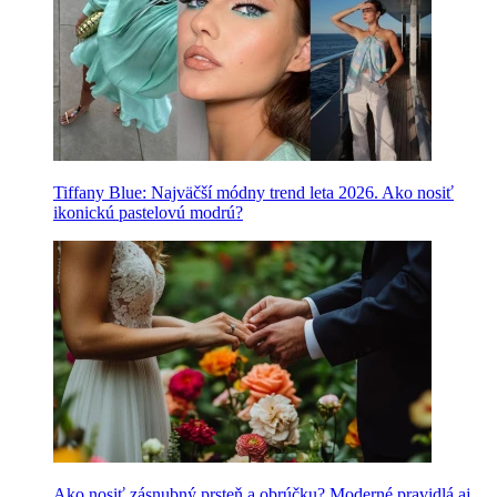
Tiffany Blue: Najväčší módny trend leta 2026. Ako nosiť
ikonickú pastelovú modrú?
Ako nosiť zásnubný prsteň a obrúčku? Moderné pravidlá aj