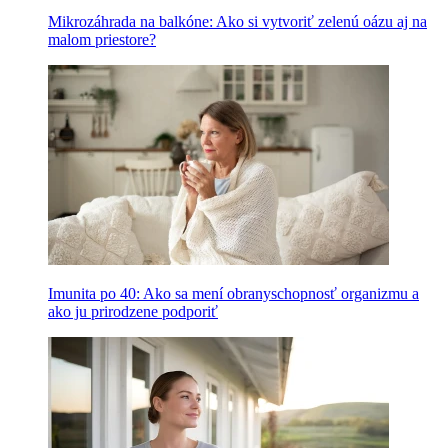
Mikrozáhrada na balkóne: Ako si vytvoriť zelenú oázu aj na
malom priestore?
Imunita po 40: Ako sa mení obranyschopnosť organizmu a
ako ju prirodzene podporiť