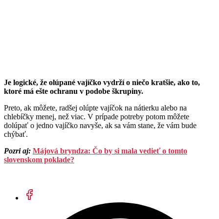
Je logické, že olúpané vajíčko vydrží o niečo kratšie, ako to,
ktoré má ešte ochranu v podobe škrupiny.
Preto, ak môžete, radšej olúpte vajíčok na nátierku alebo na
chlebíčky menej, než viac. V prípade potreby potom môžete
dolúpať o jedno vajíčko navyše, ak sa vám stane, že vám bude
chýbať.
Pozri aj:
Májová bryndza: Čo by si mala vedieť o tomto
slovenskom poklade?