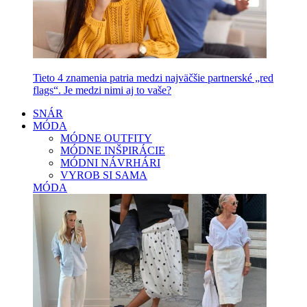
Tieto 4 znamenia patria medzi najväčšie partnerské „red
flags“. Je medzi nimi aj to vaše?
SNÁR
MÓDA
MÓDNE OUTFITY
MÓDNE INŠPIRÁCIE
MÓDNI NÁVRHÁRI
VYROB SI SAMA
MÓDA