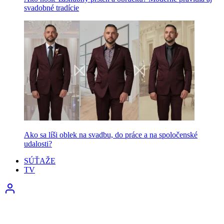
svadobné tradície
Ako sa líši oblek na svadbu, do práce a na spoločenské
udalosti?
SÚŤAŽE
TV