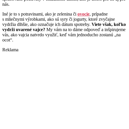
nás.
Iné je to s potravinami, ako je zelenina či
ovocie
, prípadne
s mliečnymi výrobkami, ako sú syry či jogurty, ktoré zvyčajne
vydržia dlhšie, ako označuje ich dátum spotreby.
Viete však, koľko
vydrží uvarené vajce?
My vám na to dáme odpoveď a inšpirujeme
vás, ako vajcia natvrdo využiť, keď vám jednoducho zostanú „na
ocot“.
Reklama