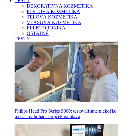
TESTY
DEKORATÍVNA KOZMETIKA
PLEŤOVÁ KOZMETIKA
TELOVÁ KOZMETIKA
VLASOVÁ KOZMETIKA
ELEKTORONIKA
OSTATNÉ
TESTY
Philips Head Pro Series 9000: testovali sme niekoľko
mesiacov holiaci strojček na hlavu