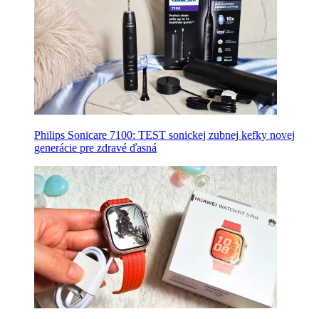
Philips Sonicare 7100: TEST sonickej zubnej kefky novej
generácie pre zdravé ďasná