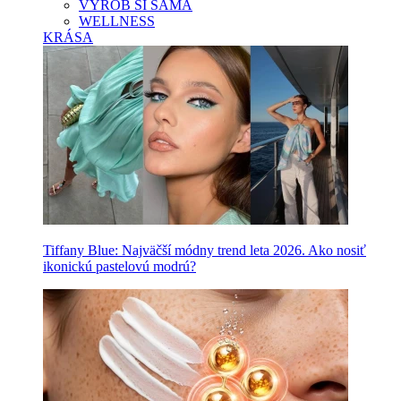
VYROB SI SAMA
WELLNESS
KRÁSA
Tiffany Blue: Najväčší módny trend leta 2026. Ako nosiť
ikonickú pastelovú modrú?