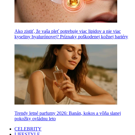
Ako zistiť, že vaša pleť potrebuje viac lipidov a nie viac
kyseliny hyalurónovej? Príznaky poškodenej kožnej bariéry
Trendy letné parfumy 2026: Banán, kokos a vôňa slanej
pokožky ovládnu leto
CELEBRITY
LIFESTYLE