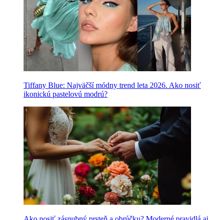
Tiffany Blue: Najväčší módny trend leta 2026. Ako nosiť
ikonickú pastelovú modrú?
Ako nosiť zásnubný prsteň a obrúčku? Moderné pravidlá aj