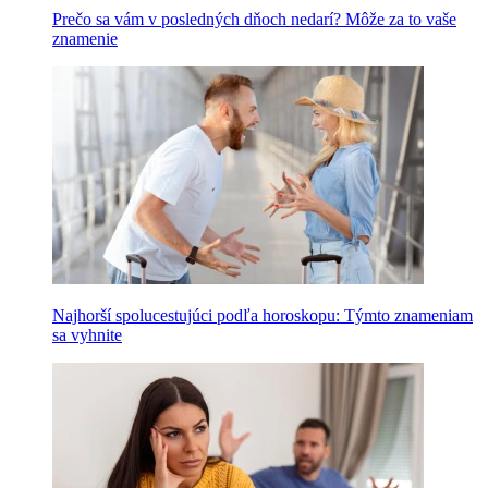
Prečo sa vám v posledných dňoch nedarí? Môže za to vaše
znamenie
Najhorší spolucestujúci podľa horoskopu: Týmto znameniam
sa vyhnite