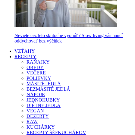
Neviete cez leto skutočne vypnúť? Slow living vás naučí
oddychovať bez výčitiek
VZŤAHY
RECEPTY
RAŇAJKY
OBEDY
VEČERE
POLIEVKY
MÄSITÉ JEDLÁ
BEZMÄSITÉ JEDLÁ
NÁPOJE
JEDNOHUBKY
DIÉTNE JEDLÁ
VEGAN
DEZERTY
RAW
KUCHÁRKY
RECEPTY ŠÉFKUCHÁROV