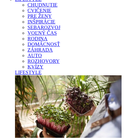
CHUDNUTIE
CVIČENIE
PRE ŽENY
INŠPIRÁCIE
SEBAROZVOJ
VOĽNÝ ČAS
RODINA
DOMÁCNOSŤ
ZÁHRADA
AUTO
ROZHOVORY
KVÍZY
LIFESTYLE