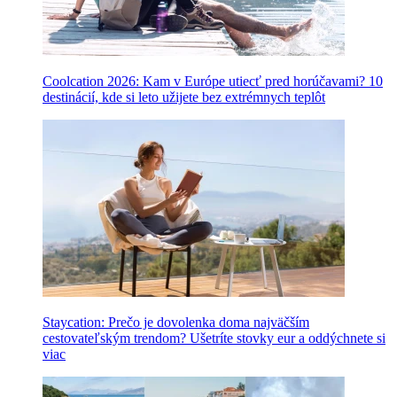
Coolcation 2026: Kam v Európe utiecť pred horúčavami? 10
destinácií, kde si leto užijete bez extrémnych teplôt
Staycation: Prečo je dovolenka doma najväčším
cestovateľským trendom? Ušetríte stovky eur a oddýchnete si
viac