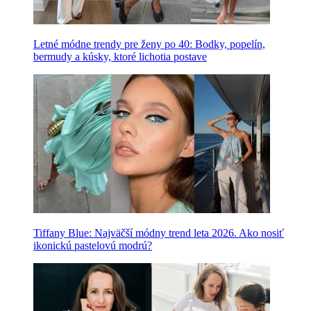
Letné módne trendy pre ženy po 40: Bodky, popelín,
bermudy a kúsky, ktoré lichotia postave
Tiffany Blue: Najväčší módny trend leta 2026. Ako nosiť
ikonickú pastelovú modrú?