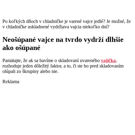
Po koľkých dňoch v chladničke je varené vajce jedlé? Je možné, že
v chladničke uskladnené vydržiava vajcia niekoľko dní?
Neošúpané vajce na tvrdo vydrží dlhšie
ako ošúpané
Pamätajte, že ak sa bavíme o skladovaní uvareného
vajíčka
,
rozhoduje jeden dôležitý faktor, a to, či ste ho pred skladovaním
olúpali zo škrupiny alebo nie.
Reklama