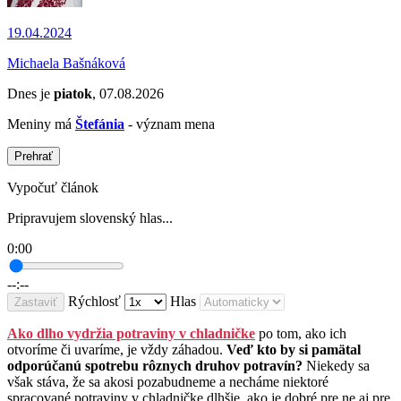
19.04.2024
Michaela Bašnáková
Dnes je
piatok
, 07.08.2026
Meniny má
Štefánia
- význam mena
Prehrať
Vypočuť článok
Pripravujem slovenský hlas...
0:00
--:--
Rýchlosť
Hlas
Zastaviť
Ako dlho vydržia potraviny v chladničke
po tom, ako ich
otvoríme či uvaríme, je vždy záhadou.
Veď kto by si pamätal
odporúčanú spotrebu rôznych druhov potravín?
Niekedy sa
však stáva, že sa akosi pozabudneme a necháme niektoré
spracované potraviny v chladničke dlhšie, ako je dobré pre ne aj pre