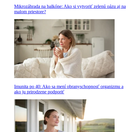
Mikrozáhrada na balkóne: Ako si vytvoriť zelenú oázu aj na
malom priestore?
Imunita po 40: Ako sa mení obranyschopnosť organizmu a
ako ju prirodzene podporiť