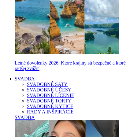
Letné dovolenky 2026: Ktoré krajiny sú bezpečné a ktoré
radšej zvážiť
SVADBA
SVADOBNÉ ŠATY
SVADOBNÉ ÚČESY
SVADOBNÉ LÍČENIE
SVADOBNÉ TORTY
SVADOBNÉ KYTICE
RADY A INŠPIRÁCIE
SVADBA