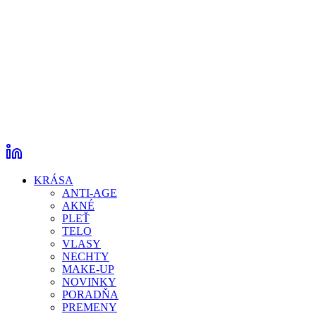
KRÁSA
ANTI-AGE
AKNÉ
PLEŤ
TELO
VLASY
NECHTY
MAKE-UP
NOVINKY
PORADŇA
PREMENY