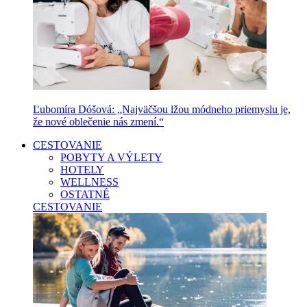
Ľubomíra Dóšová: „Najväčšou lžou módneho priemyslu je,
že nové oblečenie nás zmení.“
CESTOVANIE
POBYTY A VÝLETY
HOTELY
WELLNESS
OSTATNÉ
CESTOVANIE