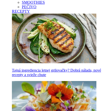
SMOOTHIES
PEČIVO
RECEPTY
Tajná ingrediencia letnej grilovačky? Dobrá nálada, nové
recepty a svieže chute