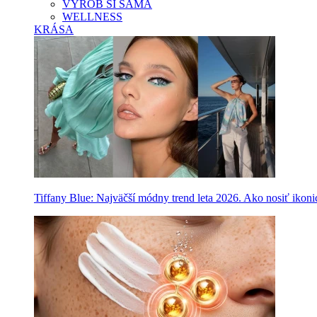
VYROB SI SAMA
WELLNESS
KRÁSA
Tiffany Blue: Najväčší módny trend leta 2026. Ako nosiť ikon