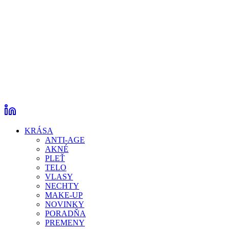
KRÁSA
ANTI-AGE
AKNÉ
PLEŤ
TELO
VLASY
NECHTY
MAKE-UP
NOVINKY
PORADŇA
PREMENY