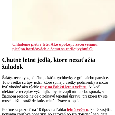
Chladenie pleti v lete: Ako upokojiť začervenanú
pleť po horúčavách a čomu sa radšej vyhnúť?
Chutné letné jedlá, ktoré nezaťažia
žalúdok
Šaláty, recepty z jedného pekáča, rýchlovky z grilu alebo panvice.
Toto všetko sú tipy jedál, ktoré spĺňajú všetky podmienky a môžu
byť vhodné ako rýchle
tipy na ľahkú letnú večeru
. Aj keď
niektoré z receptov vyžadujú, aby ste zapli rúru alebo sporák, v
žiadnom recepte nejde o zdĺhavú tepelnú úpravu, pri ktorej by ste
museli držať stráž desiatky minút. Práve naopak.
Poďme sa pozrieť na 10 tipov na ľahkú
letnú večeru
, ktoré zasýtia,
pohladia chuťové poháriky, no zároveň po ich dojedení nebudete