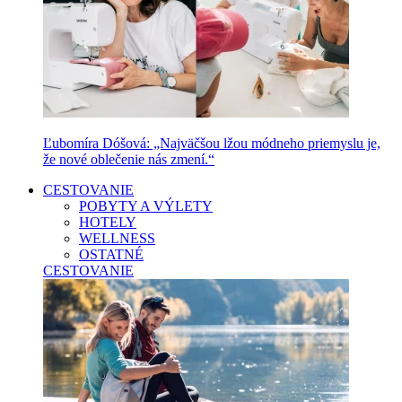
Ľubomíra Dóšová: „Najväčšou lžou módneho priemyslu je,
že nové oblečenie nás zmení.“
CESTOVANIE
POBYTY A VÝLETY
HOTELY
WELLNESS
OSTATNÉ
CESTOVANIE