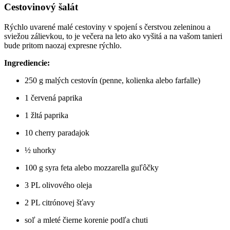
Cestovinový šalát
Rýchlo uvarené malé cestoviny v spojení s čerstvou zeleninou a
sviežou zálievkou, to je večera na leto ako vyšitá a na vašom tanieri
bude pritom naozaj expresne rýchlo.
Ingrediencie:
250 g malých cestovín (penne, kolienka alebo farfalle)
1 červená paprika
1 žltá paprika
10 cherry paradajok
½ uhorky
100 g syra feta alebo mozzarella guľôčky
3 PL olivového oleja
2 PL citrónovej šťavy
soľ a mleté čierne korenie podľa chuti