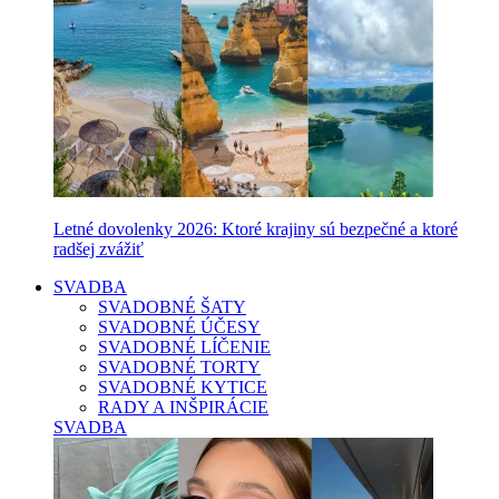
Letné dovolenky 2026: Ktoré krajiny sú bezpečné a ktoré
radšej zvážiť
SVADBA
SVADOBNÉ ŠATY
SVADOBNÉ ÚČESY
SVADOBNÉ LÍČENIE
SVADOBNÉ TORTY
SVADOBNÉ KYTICE
RADY A INŠPIRÁCIE
SVADBA