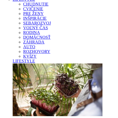
CHUDNUTIE
CVIČENIE
PRE ŽENY
INŠPIRÁCIE
SEBAROZVOJ
VOĽNÝ ČAS
RODINA
DOMÁCNOSŤ
ZÁHRADA
AUTO
ROZHOVORY
KVÍZY
LIFESTYLE