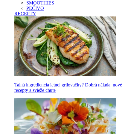
SMOOTHIES
PEČIVO
RECEPTY
Tajná ingrediencia letnej grilovačky? Dobrá nálada, nové
recepty a svieže chute