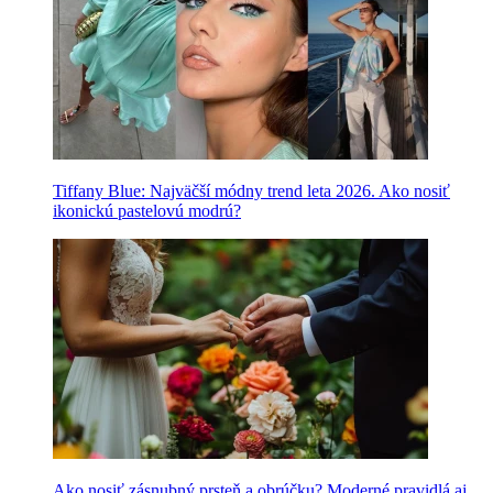
Tiffany Blue: Najväčší módny trend leta 2026. Ako nosiť
ikonickú pastelovú modrú?
Ako nosiť zásnubný prsteň a obrúčku? Moderné pravidlá aj