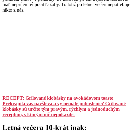
mať nepríjemný pocit ťažoby. To totiž po letnej večeri nepotrebuje
nikto z nás.
RECEPT: Grilované klobásky na avokádovom toaste
Prekvapila vás návšteva a vy nemáte pohostenie? Grilované
klobásky sú určite tým pravým, rýchlym a jednoduchým
receptom, s ktorým nič nepokazíte.
Letná večera 10-krát inak: