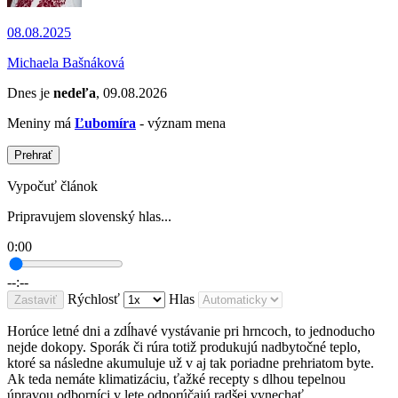
08.08.2025
Michaela Bašnáková
Dnes je
nedeľa
, 09.08.2026
Meniny má
Ľubomíra
- význam mena
Prehrať
Vypočuť článok
Pripravujem slovenský hlas...
0:00
--:--
Rýchlosť
Hlas
Zastaviť
Horúce letné dni a zdĺhavé vystávanie pri hrncoch, to jednoducho
nejde dokopy. Sporák či rúra totiž produkujú nadbytočné teplo,
ktoré sa následne akumuluje už v aj tak poriadne prehriatom byte.
Ak teda nemáte klimatizáciu, ťažké recepty s dlhou tepelnou
úpravou odborníci v lete odporúčajú radšej vynechať.