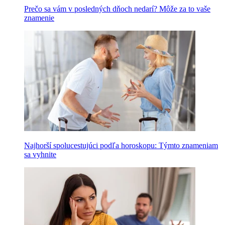
Prečo sa vám v posledných dňoch nedarí? Môže za to vaše
znamenie
Najhorší spolucestujúci podľa horoskopu: Týmto znameniam
sa vyhnite