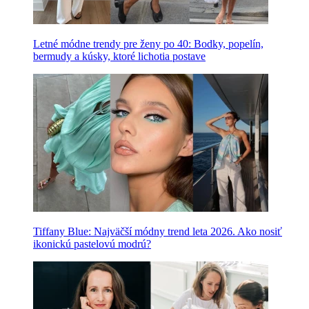
Letné módne trendy pre ženy po 40: Bodky, popelín,
bermudy a kúsky, ktoré lichotia postave
Tiffany Blue: Najväčší módny trend leta 2026. Ako nosiť
ikonickú pastelovú modrú?