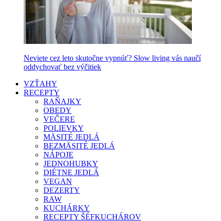
Neviete cez leto skutočne vypnúť? Slow living vás naučí
oddychovať bez výčitiek
VZŤAHY
RECEPTY
RAŇAJKY
OBEDY
VEČERE
POLIEVKY
MÄSITÉ JEDLÁ
BEZMÄSITÉ JEDLÁ
NÁPOJE
JEDNOHUBKY
DIÉTNE JEDLÁ
VEGAN
DEZERTY
RAW
KUCHÁRKY
RECEPTY ŠÉFKUCHÁROV