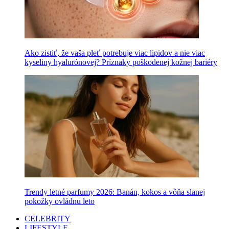
Ako zistiť, že vaša pleť potrebuje viac lipidov a nie viac
kyseliny hyalurónovej? Príznaky poškodenej kožnej bariéry
Trendy letné parfumy 2026: Banán, kokos a vôňa slanej
pokožky ovládnu leto
CELEBRITY
LIFESTYLE