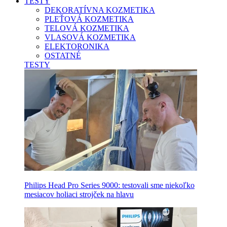
TESTY
DEKORATÍVNA KOZMETIKA
PLEŤOVÁ KOZMETIKA
TELOVÁ KOZMETIKA
VLASOVÁ KOZMETIKA
ELEKTORONIKA
OSTATNÉ
TESTY
Philips Head Pro Series 9000: testovali sme niekoľko
mesiacov holiaci strojček na hlavu