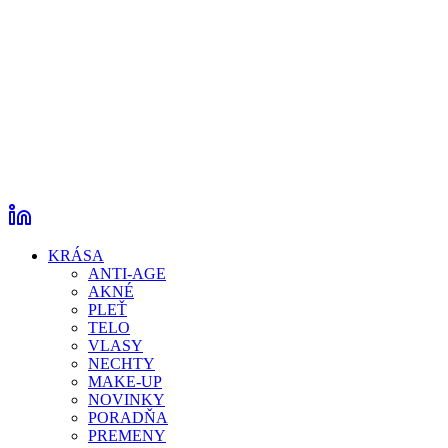
KRÁSA
ANTI-AGE
AKNÉ
PLEŤ
TELO
VLASY
NECHTY
MAKE-UP
NOVINKY
PORADŇA
PREMENY