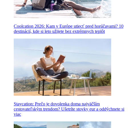
Coolcation 2026: Kam v Európe utiecť pred horúčavami? 10
destinácií, kde si leto užijete bez extrémnych teplôt
Staycation: Prečo je dovolenka doma najväčším
cestovateľským trendom? Ušetríte stovky eur a oddýchnete si
viac