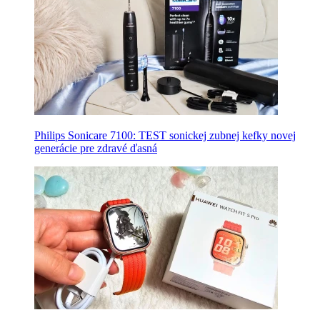
Philips Sonicare 7100: TEST sonickej zubnej kefky novej
generácie pre zdravé ďasná