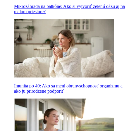
Mikrozáhrada na balkóne: Ako si vytvoriť zelenú oázu aj na
malom priestore?
Imunita po 40: Ako sa mení obranyschopnosť organizmu a
ako ju prirodzene podporiť