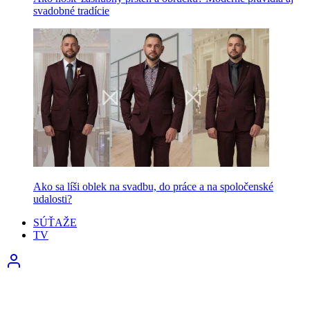
svadobné tradície
Ako sa líši oblek na svadbu, do práce a na spoločenské
udalosti?
SÚŤAŽE
TV