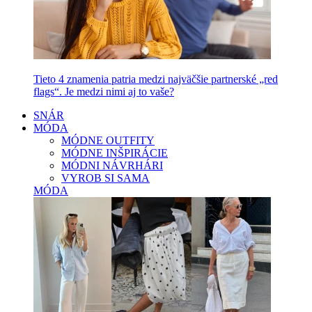
Tieto 4 znamenia patria medzi najväčšie partnerské „red
flags“. Je medzi nimi aj to vaše?
SNÁR
MÓDA
MÓDNE OUTFITY
MÓDNE INŠPIRÁCIE
MÓDNI NÁVRHÁRI
VYROB SI SAMA
MÓDA