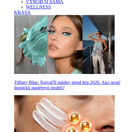
VYROB SI SAMA
WELLNESS
KRÁSA
Tiffany Blue: Najväčší módny trend leta 2026. Ako nosiť
ikonickú pastelovú modrú?