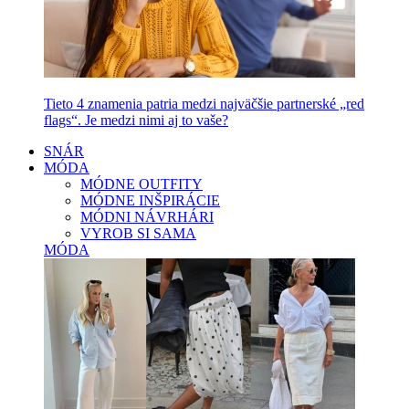
Tieto 4 znamenia patria medzi najväčšie partnerské „red
flags“. Je medzi nimi aj to vaše?
SNÁR
MÓDA
MÓDNE OUTFITY
MÓDNE INŠPIRÁCIE
MÓDNI NÁVRHÁRI
VYROB SI SAMA
MÓDA