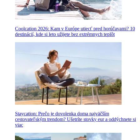
Coolcation 2026: Kam v Európe utiecť pred horúčavami? 10
destinácií, kde si leto užijete bez extrémnych teplôt
Staycation: Prečo je dovolenka doma najväčším
cestovateľským trendom? Ušetríte stovky eur a oddýchnete si
viac