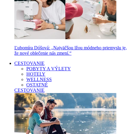
Ľubomíra Dóšová: „Najväčšou lžou módneho priemyslu je,
že nové oblečenie nás zmení.“
CESTOVANIE
POBYTY A VÝLETY
HOTELY
WELLNESS
OSTATNÉ
CESTOVANIE