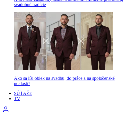
svadobné tradície
Ako sa líši oblek na svadbu, do práce a na spoločenské
udalosti?
SÚŤAŽE
TV