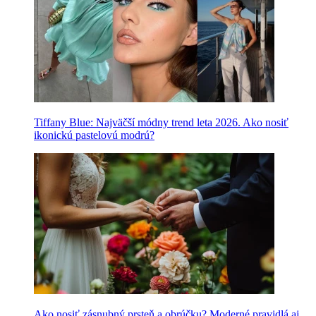
Tiffany Blue: Najväčší módny trend leta 2026. Ako nosiť
ikonickú pastelovú modrú?
Ako nosiť zásnubný prsteň a obrúčku? Moderné pravidlá aj