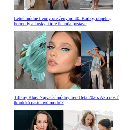
Letné módne trendy pre ženy po 40: Bodky, popelín,
bermudy a kúsky, ktoré lichotia postave
Tiffany Blue: Najväčší módny trend leta 2026. Ako nosiť
ikonickú pastelovú modrú?