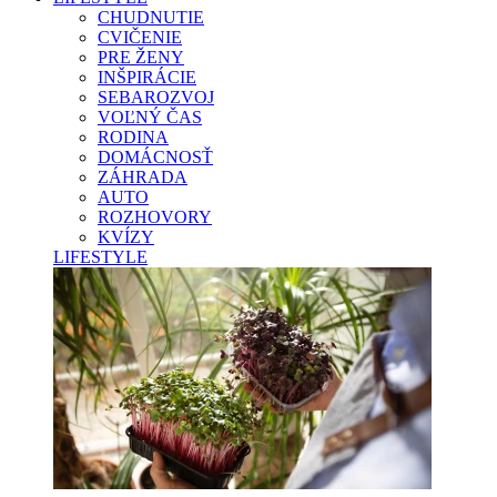
CHUDNUTIE
CVIČENIE
PRE ŽENY
INŠPIRÁCIE
SEBAROZVOJ
VOĽNÝ ČAS
RODINA
DOMÁCNOSŤ
ZÁHRADA
AUTO
ROZHOVORY
KVÍZY
LIFESTYLE