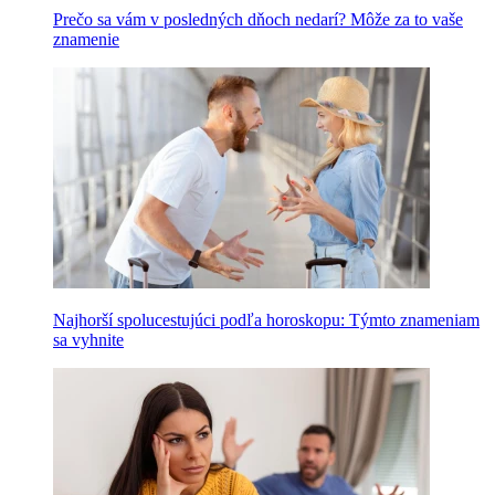
Prečo sa vám v posledných dňoch nedarí? Môže za to vaše
znamenie
Najhorší spolucestujúci podľa horoskopu: Týmto znameniam
sa vyhnite