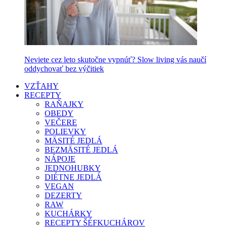
Neviete cez leto skutočne vypnúť? Slow living vás naučí
oddychovať bez výčitiek
VZŤAHY
RECEPTY
RAŇAJKY
OBEDY
VEČERE
POLIEVKY
MÄSITÉ JEDLÁ
BEZMÄSITÉ JEDLÁ
NÁPOJE
JEDNOHUBKY
DIÉTNE JEDLÁ
VEGAN
DEZERTY
RAW
KUCHÁRKY
RECEPTY ŠÉFKUCHÁROV