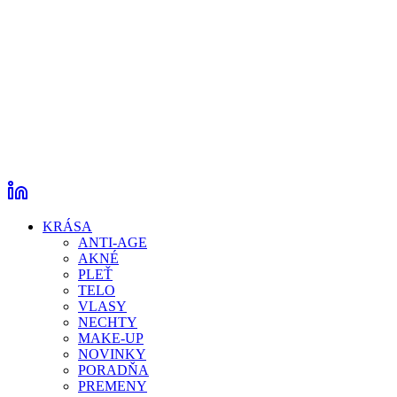
KRÁSA
ANTI-AGE
AKNÉ
PLEŤ
TELO
VLASY
NECHTY
MAKE-UP
NOVINKY
PORADŇA
PREMENY