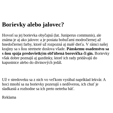
Borievky alebo jalovec?
Hovorí sa jej borievka obyčajná (lat. Juniperus communis), ale
známa je aj ako jalovec a je posiata bobuľami modročiernej až
hnedočiernej farby, ktoré už rozpozná aj malé dieťa. V rámci našej
krajiny sa s ňou stretnete doslova všade.
Pánskemu osadenstvu sa
s ňou spája predovšetkým obľúbená borovička či gin.
Borievky
však dobre poznajú aj gazdinky, ktoré ich rady pridávajú do
kapustnice alebo do divinových jedál.
Už v stredoveku sa z nich vo veľkom vyrábal napríklad lekvár. A
hoci mnohí sa na borievky pozerajú s nedôverou, ich chuť je
sladkastá a rozhodne sa ich preto netreba báť.
Reklama