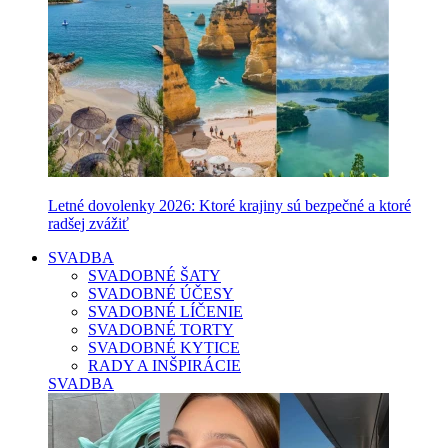
Letné dovolenky 2026: Ktoré krajiny sú bezpečné a ktoré
radšej zvážiť
SVADBA
SVADOBNÉ ŠATY
SVADOBNÉ ÚČESY
SVADOBNÉ LÍČENIE
SVADOBNÉ TORTY
SVADOBNÉ KYTICE
RADY A INŠPIRÁCIE
SVADBA