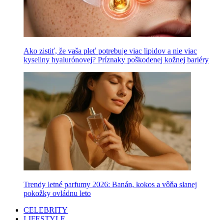
Ako zistiť, že vaša pleť potrebuje viac lipidov a nie viac
kyseliny hyalurónovej? Príznaky poškodenej kožnej bariéry
Trendy letné parfumy 2026: Banán, kokos a vôňa slanej
pokožky ovládnu leto
CELEBRITY
LIFESTYLE