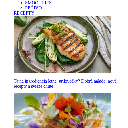
SMOOTHIES
PEČIVO
RECEPTY
Tajná ingrediencia letnej grilovačky? Dobrá nálada, nové
recepty a svieže chute