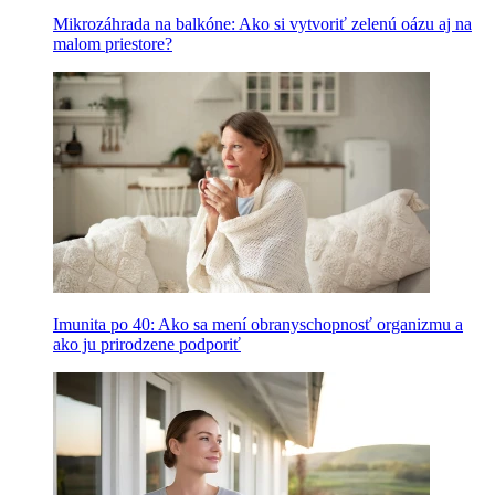
Mikrozáhrada na balkóne: Ako si vytvoriť zelenú oázu aj na
malom priestore?
Imunita po 40: Ako sa mení obranyschopnosť organizmu a
ako ju prirodzene podporiť