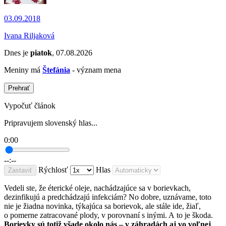
03.09.2018
Ivana Riljaková
Dnes je
piatok
, 07.08.2026
Meniny má
Štefánia
- význam mena
Prehrať
Vypočuť článok
Pripravujem slovenský hlas...
0:00
--:--
Rýchlosť
Hlas
Zastaviť
Vedeli ste, že éterické oleje, nachádzajúce sa v borievkach,
dezinfikujú a predchádzajú infekciám? No dobre, uznávame, toto
nie je žiadna novinka, týkajúca sa borievok, ale stále ide, žiaľ,
o pomerne zatracované plody, v porovnaní s inými. A to je škoda.
Borievky sú totiž všade okolo nás – v záhradách aj vo voľnej