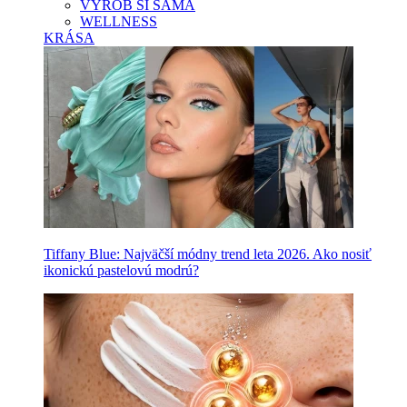
VYROB SI SAMA
WELLNESS
KRÁSA
Tiffany Blue: Najväčší módny trend leta 2026. Ako nosiť
ikonickú pastelovú modrú?