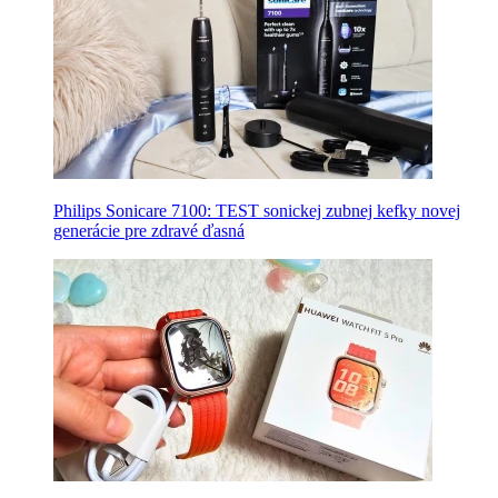
Philips Sonicare 7100: TEST sonickej zubnej kefky novej
generácie pre zdravé ďasná