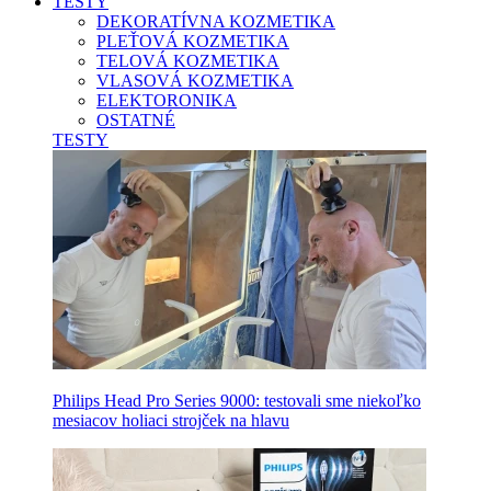
TESTY
DEKORATÍVNA KOZMETIKA
PLEŤOVÁ KOZMETIKA
TELOVÁ KOZMETIKA
VLASOVÁ KOZMETIKA
ELEKTORONIKA
OSTATNÉ
TESTY
Philips Head Pro Series 9000: testovali sme niekoľko
mesiacov holiaci strojček na hlavu