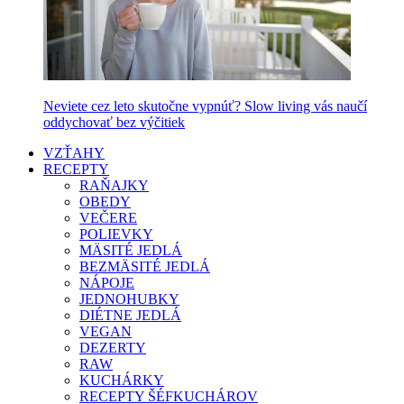
Neviete cez leto skutočne vypnúť? Slow living vás naučí
oddychovať bez výčitiek
VZŤAHY
RECEPTY
RAŇAJKY
OBEDY
VEČERE
POLIEVKY
MÄSITÉ JEDLÁ
BEZMÄSITÉ JEDLÁ
NÁPOJE
JEDNOHUBKY
DIÉTNE JEDLÁ
VEGAN
DEZERTY
RAW
KUCHÁRKY
RECEPTY ŠÉFKUCHÁROV