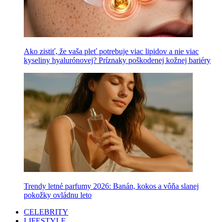
Ako zistiť, že vaša pleť potrebuje viac lipidov a nie viac
kyseliny hyalurónovej? Príznaky poškodenej kožnej bariéry
Trendy letné parfumy 2026: Banán, kokos a vôňa slanej
pokožky ovládnu leto
CELEBRITY
LIFESTYLE