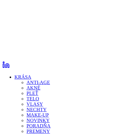
KRÁSA
ANTI-AGE
AKNÉ
PLEŤ
TELO
VLASY
NECHTY
MAKE-UP
NOVINKY
PORADŇA
PREMENY