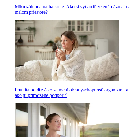
Mikrozáhrada na balkóne: Ako si vytvoriť zelenú oázu aj na
malom priestore?
Imunita po 40: Ako sa mení obranyschopnosť organizmu a
ako ju prirodzene podporiť