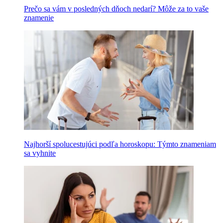
Prečo sa vám v posledných dňoch nedarí? Môže za to vaše
znamenie
Najhorší spolucestujúci podľa horoskopu: Týmto znameniam
sa vyhnite