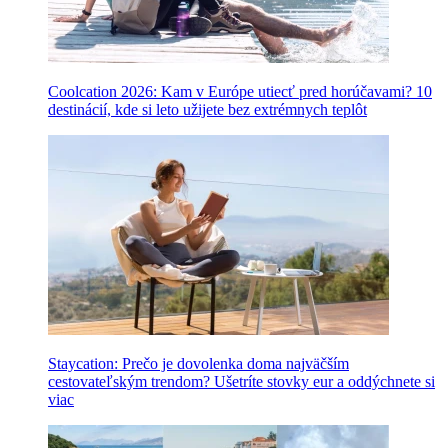
Coolcation 2026: Kam v Európe utiecť pred horúčavami? 10
destinácií, kde si leto užijete bez extrémnych teplôt
Staycation: Prečo je dovolenka doma najväčším
cestovateľským trendom? Ušetríte stovky eur a oddýchnete si
viac