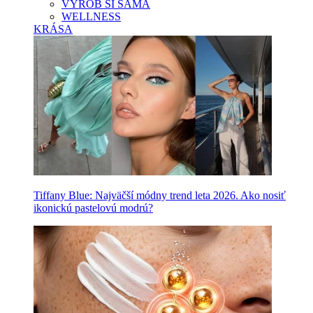
VYROB SI SAMA
WELLNESS
KRÁSA
Tiffany Blue: Najväčší módny trend leta 2026. Ako nosiť
ikonickú pastelovú modrú?