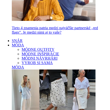
Tieto 4 znamenia patria medzi najväčšie partnerské „red
flags“. Je medzi nimi aj to vaše?
SNÁR
MÓDA
MÓDNE OUTFITY
MÓDNE INŠPIRÁCIE
MÓDNI NÁVRHÁRI
VYROB SI SAMA
MÓDA