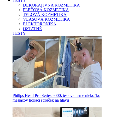
TESTY
DEKORATÍVNA KOZMETIKA
PLEŤOVÁ KOZMETIKA
TELOVÁ KOZMETIKA
VLASOVÁ KOZMETIKA
ELEKTORONIKA
OSTATNÉ
TESTY
Philips Head Pro Series 9000: testovali sme niekoľko
mesiacov holiaci strojček na hlavu