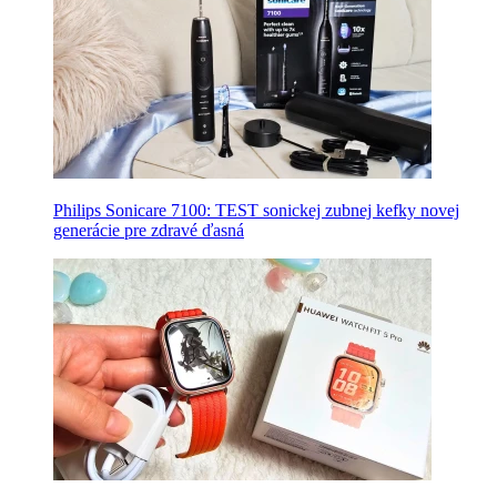
Philips Sonicare 7100: TEST sonickej zubnej kefky novej
generácie pre zdravé ďasná