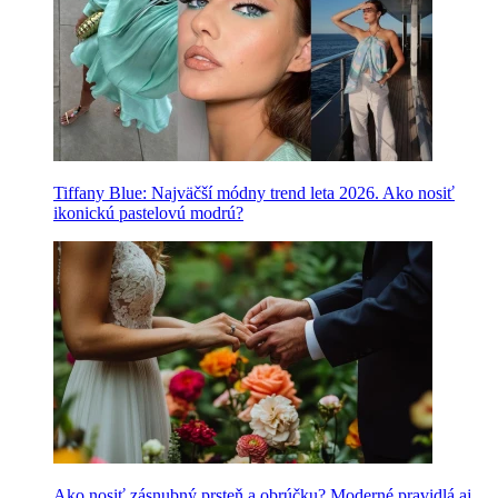
Tiffany Blue: Najväčší módny trend leta 2026. Ako nosiť
ikonickú pastelovú modrú?
Ako nosiť zásnubný prsteň a obrúčku? Moderné pravidlá aj