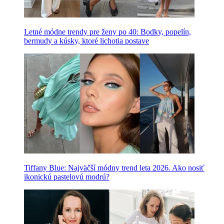
Letné módne trendy pre ženy po 40: Bodky, popelín,
bermudy a kúsky, ktoré lichotia postave
Tiffany Blue: Najväčší módny trend leta 2026. Ako nosiť
ikonickú pastelovú modrú?