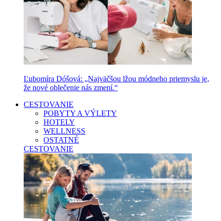
Ľubomíra Dóšová: „Najväčšou lžou módneho priemyslu je,
že nové oblečenie nás zmení.“
CESTOVANIE
POBYTY A VÝLETY
HOTELY
WELLNESS
OSTATNÉ
CESTOVANIE