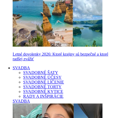
Letné dovolenky 2026: Ktoré krajiny sú bezpečné a ktoré
radšej zvážiť
SVADBA
SVADOBNÉ ŠATY
SVADOBNÉ ÚČESY
SVADOBNÉ LÍČENIE
SVADOBNÉ TORTY
SVADOBNÉ KYTICE
RADY A INŠPIRÁCIE
SVADBA