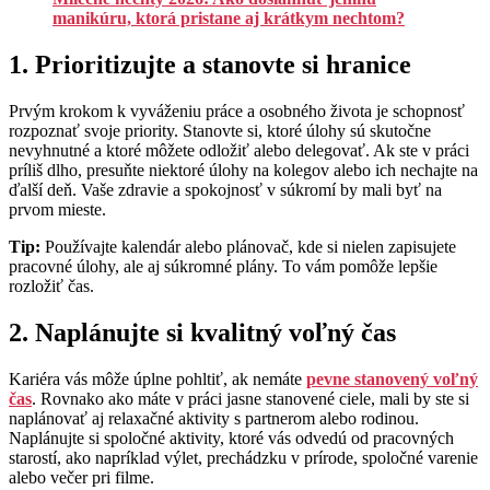
manikúru, ktorá pristane aj krátkym nechtom?
1. Prioritizujte a stanovte si hranice
Prvým krokom k vyváženiu práce a osobného života je schopnosť
rozpoznať svoje priority. Stanovte si, ktoré úlohy sú skutočne
nevyhnutné a ktoré môžete odložiť alebo delegovať. Ak ste v práci
príliš dlho, presuňte niektoré úlohy na kolegov alebo ich nechajte na
ďalší deň. Vaše zdravie a spokojnosť v súkromí by mali byť na
prvom mieste.
Tip:
Používajte kalendár alebo plánovač, kde si nielen zapisujete
pracovné úlohy, ale aj súkromné plány. To vám pomôže lepšie
rozložiť čas.
2. Naplánujte si kvalitný voľný čas
Kariéra vás môže úplne pohltiť, ak nemáte
pevne stanovený voľný
čas
. Rovnako ako máte v práci jasne stanovené ciele, mali by ste si
naplánovať aj relaxačné aktivity s partnerom alebo rodinou.
Naplánujte si spoločné aktivity, ktoré vás odvedú od pracovných
starostí, ako napríklad výlet, prechádzku v prírode, spoločné varenie
alebo večer pri filme.