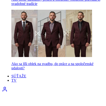
svadobné tradície
Ako sa líši oblek na svadbu, do práce a na spoločenské
udalosti?
SÚŤAŽE
TV