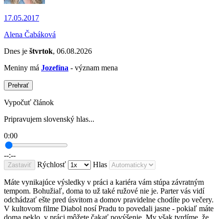
17.05.2017
Alena Čabáková
Dnes je
štvrtok
, 06.08.2026
Meniny má
Jozefína
- význam mena
Prehrať
Vypočuť článok
Pripravujem slovenský hlas...
0:00
--:--
Rýchlosť
Hlas
Zastaviť
Máte vynikajúce výsledky v práci a kariéra vám stúpa závratným
tempom. Bohužiaľ, doma to už také ružové nie je. Parter vás vidí
odchádzať ešte pred úsvitom a domov pravidelne chodíte po večery.
V kultovom filme Diabol nosí Pradu to povedali jasne - pokiaľ máte
doma peklo, v práci môžete čakať povýšenie. My však tvrdíme, že