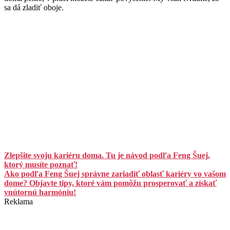
sa dá zladiť oboje.
Zlepšite svoju kariéru doma. Tu je návod podľa Feng Šuej,
ktorý musíte poznať!
Ako podľa Feng Šuej správne zariadiť oblasť kariéry vo vašom
dome? Objavte tipy, ktoré vám pomôžu prosperovať a získať
vnútornú harmóniu!
Reklama