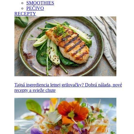
SMOOTHIES
PEČIVO
RECEPTY
Tajná ingrediencia letnej grilovačky? Dobrá nálada, nové
recepty a svieže chute