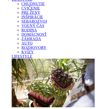
CHUDNUTIE
CVIČENIE
PRE ŽENY
INŠPIRÁCIE
SEBAROZVOJ
VOĽNÝ ČAS
RODINA
DOMÁCNOSŤ
ZÁHRADA
AUTO
ROZHOVORY
KVÍZY
LIFESTYLE