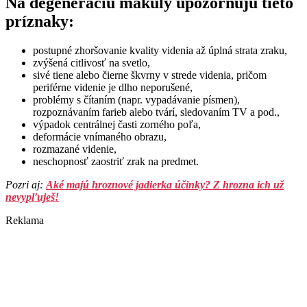
Na degeneráciu makuly upozorňujú tieto
príznaky:
postupné zhoršovanie kvality videnia až úplná strata zraku,
zvýšená citlivosť na svetlo,
sivé tiene alebo čierne škvrny v strede videnia, pričom
periférne videnie je dlho neporušené,
problémy s čítaním (napr. vypadávanie písmen),
rozpoznávaním farieb alebo tvárí, sledovaním TV a pod.,
výpadok centrálnej časti zorného poľa,
deformácie vnímaného obrazu,
rozmazané videnie,
neschopnosť zaostriť zrak na predmet.
Pozri aj:
Aké majú hroznové jadierka účinky? Z hrozna ich už
nevypľuješ!
Reklama