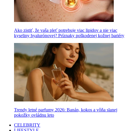
Ako zistiť, že vaša pleť potrebuje viac lipidov a nie viac
kyseliny hyalurónovej? Príznaky poškodenej kožnej bariéry
Trendy letné parfumy 2026: Banán, kokos a vôňa slanej
pokožky ovládnu leto
CELEBRITY
LIFESTYLE