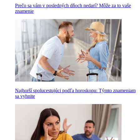
Prečo sa vám v posledných dňoch nedarí? Môže za to vaše
znamenie
Najhorší spolucestujúci podľa horoskopu: Týmto znameniam
sa vyhnite