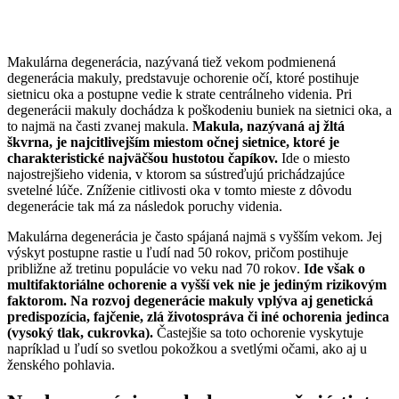
Makulárna degenerácia, nazývaná tiež vekom podmienená
degenerácia makuly, predstavuje ochorenie očí, ktoré postihuje
sietnicu oka a postupne vedie k strate centrálneho videnia. Pri
degenerácii makuly dochádza k poškodeniu buniek na sietnici oka, a
to najmä na časti zvanej makula.
Makula, nazývaná aj žltá
škvrna, je najcitlivejším miestom očnej sietnice, ktoré je
charakteristické najväčšou hustotou čapíkov.
Ide o miesto
najostrejšieho videnia, v ktorom sa sústreďujú prichádzajúce
svetelné lúče. Zníženie citlivosti oka v tomto mieste z dôvodu
degenerácie tak má za následok poruchy videnia.
Makulárna degenerácia je často spájaná najmä s vyšším vekom. Jej
výskyt postupne rastie u ľudí nad 50 rokov, pričom postihuje
približne až tretinu populácie vo veku nad 70 rokov.
Ide však o
multifaktoriálne ochorenie a vyšší vek nie je jediným rizikovým
faktorom. Na rozvoj degenerácie makuly vplýva aj genetická
predispozícia, fajčenie, zlá životospráva či iné ochorenia jedinca
(vysoký tlak, cukrovka).
Častejšie sa toto ochorenie vyskytuje
napríklad u ľudí so svetlou pokožkou a svetlými očami, ako aj u
ženského pohlavia.