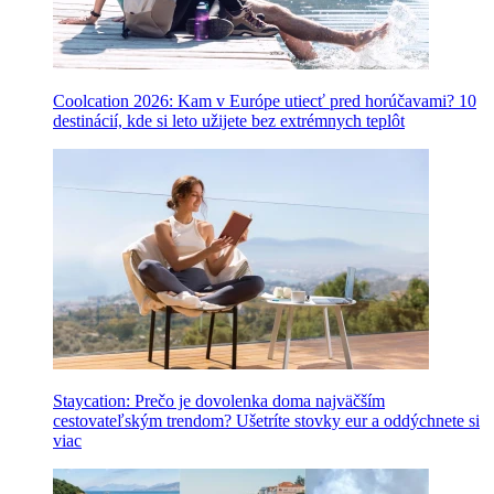
Coolcation 2026: Kam v Európe utiecť pred horúčavami? 10
destinácií, kde si leto užijete bez extrémnych teplôt
Staycation: Prečo je dovolenka doma najväčším
cestovateľským trendom? Ušetríte stovky eur a oddýchnete si
viac