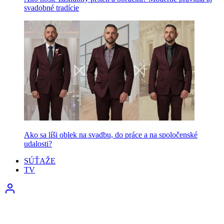
svadobné tradície
Ako sa líši oblek na svadbu, do práce a na spoločenské
udalosti?
SÚŤAŽE
TV