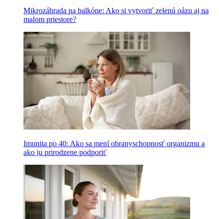
Mikrozáhrada na balkóne: Ako si vytvoriť zelenú oázu aj na
malom priestore?
Imunita po 40: Ako sa mení obranyschopnosť organizmu a
ako ju prirodzene podporiť