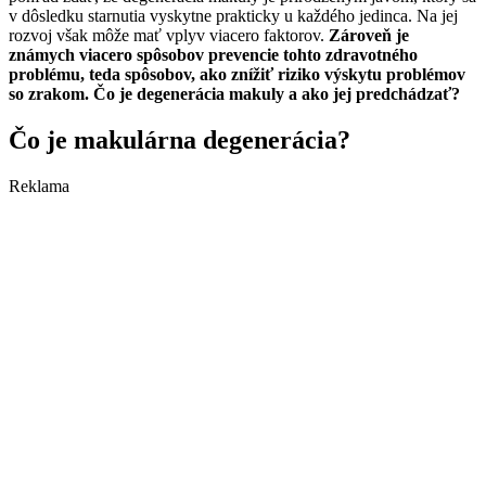
v dôsledku starnutia vyskytne prakticky u každého jedinca. Na jej
rozvoj však môže mať vplyv viacero faktorov.
Zároveň je
známych viacero spôsobov prevencie tohto zdravotného
problému, teda spôsobov, ako znížiť riziko výskytu problémov
so zrakom. Čo je degenerácia makuly a ako jej predchádzať?
Čo je makulárna degenerácia?
Reklama