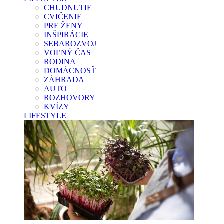
CHUDNUTIE
CVIČENIE
PRE ŽENY
INŠPIRÁCIE
SEBAROZVOJ
VOĽNÝ ČAS
RODINA
DOMÁCNOSŤ
ZÁHRADA
AUTO
ROZHOVORY
KVÍZY
LIFESTYLE