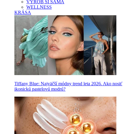
VYROB SI SAMA
WELLNESS
KRÁSA
Tiffany Blue: Najväčší módny trend leta 2026. Ako nosiť
ikonickú pastelovú modrú?