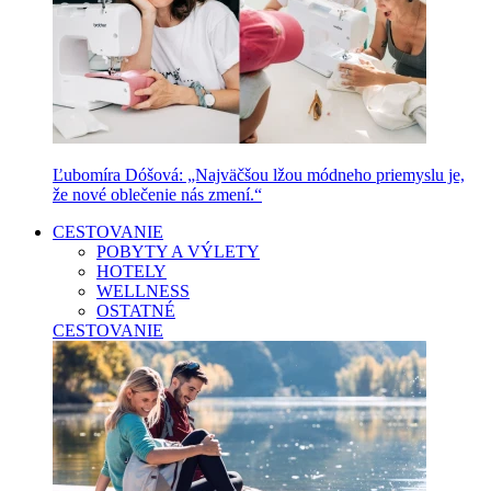
Ľubomíra Dóšová: „Najväčšou lžou módneho priemyslu je,
že nové oblečenie nás zmení.“
CESTOVANIE
POBYTY A VÝLETY
HOTELY
WELLNESS
OSTATNÉ
CESTOVANIE