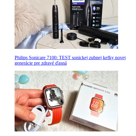
Philips Sonicare 7100: TEST sonickej zubnej kefky novej
generácie pre zdravé ďasná