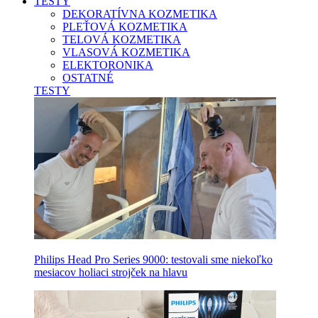
TESTY
DEKORATÍVNA KOZMETIKA
PLEŤOVÁ KOZMETIKA
TELOVÁ KOZMETIKA
VLASOVÁ KOZMETIKA
ELEKTORONIKA
OSTATNÉ
TESTY
Philips Head Pro Series 9000: testovali sme niekoľko
mesiacov holiaci strojček na hlavu