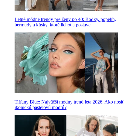
Letné módne trendy pre ženy po 40: Bodky, popelín,
bermudy a kúsky, ktoré lichotia postave
Tiffany Blue: Najväčší módny trend leta 2026. Ako nosiť
ikonickú pastelovú modrú?