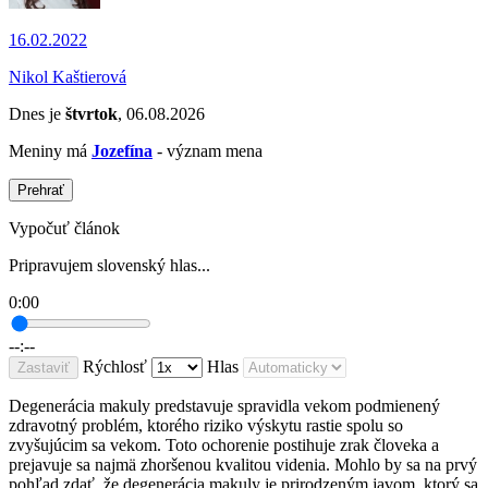
16.02.2022
Nikol Kaštierová
Dnes je
štvrtok
, 06.08.2026
Meniny má
Jozefína
- význam mena
Prehrať
Vypočuť článok
Pripravujem slovenský hlas...
0:00
--:--
Rýchlosť
Hlas
Zastaviť
Degenerácia makuly predstavuje spravidla vekom podmienený
zdravotný problém, ktorého riziko výskytu rastie spolu so
zvyšujúcim sa vekom. Toto ochorenie postihuje zrak človeka a
prejavuje sa najmä zhoršenou kvalitou videnia. Mohlo by sa na prvý
pohľad zdať, že degenerácia makuly je prirodzeným javom, ktorý sa