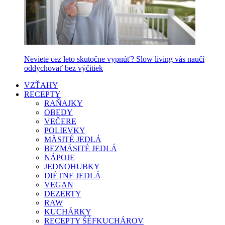
Neviete cez leto skutočne vypnúť? Slow living vás naučí
oddychovať bez výčitiek
VZŤAHY
RECEPTY
RAŇAJKY
OBEDY
VEČERE
POLIEVKY
MÄSITÉ JEDLÁ
BEZMÄSITÉ JEDLÁ
NÁPOJE
JEDNOHUBKY
DIÉTNE JEDLÁ
VEGAN
DEZERTY
RAW
KUCHÁRKY
RECEPTY ŠÉFKUCHÁROV