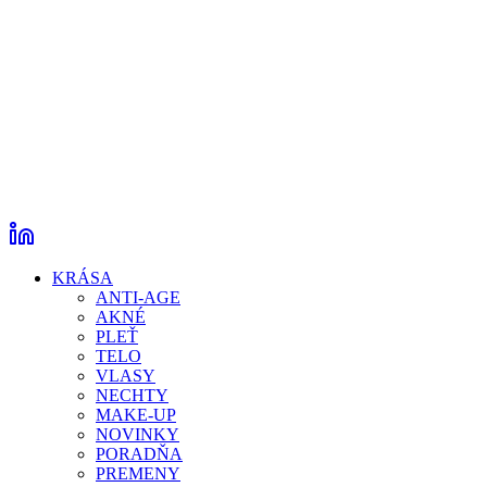
KRÁSA
ANTI-AGE
AKNÉ
PLEŤ
TELO
VLASY
NECHTY
MAKE-UP
NOVINKY
PORADŇA
PREMENY