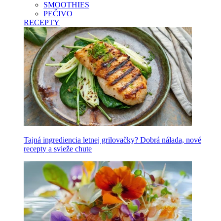
SMOOTHIES
PEČIVO
RECEPTY
Tajná ingrediencia letnej grilovačky? Dobrá nálada, nové
recepty a svieže chute