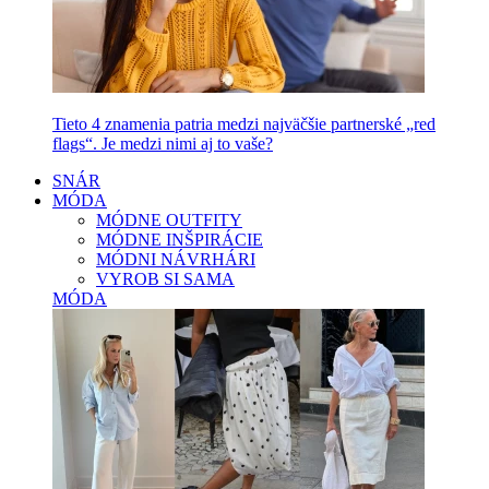
Tieto 4 znamenia patria medzi najväčšie partnerské „red
flags“. Je medzi nimi aj to vaše?
SNÁR
MÓDA
MÓDNE OUTFITY
MÓDNE INŠPIRÁCIE
MÓDNI NÁVRHÁRI
VYROB SI SAMA
MÓDA