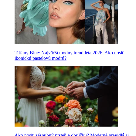
Tiffany Blue: Najväčší módny trend leta 2026. Ako nosiť
ikonickú pastelovú modrú?
Ako nosiť zásnubný prsteň a obrúčku? Moderné pravidlá aj