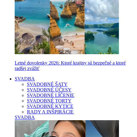
Letné dovolenky 2026: Ktoré krajiny sú bezpečné a ktoré
radšej zvážiť
SVADBA
SVADOBNÉ ŠATY
SVADOBNÉ ÚČESY
SVADOBNÉ LÍČENIE
SVADOBNÉ TORTY
SVADOBNÉ KYTICE
RADY A INŠPIRÁCIE
SVADBA