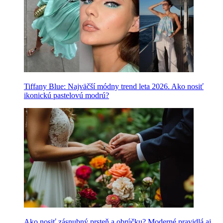
Tiffany Blue: Najväčší módny trend leta 2026. Ako nosiť
ikonickú pastelovú modrú?
Ako nosiť zásnubný prsteň a obrúčku? Moderné pravidlá aj