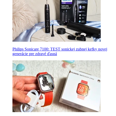
Philips Sonicare 7100: TEST sonickej zubnej kefky novej
generácie pre zdravé ďasná