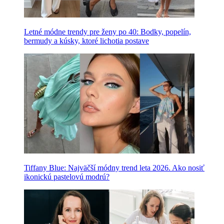
Letné módne trendy pre ženy po 40: Bodky, popelín,
bermudy a kúsky, ktoré lichotia postave
Tiffany Blue: Najväčší módny trend leta 2026. Ako nosiť
ikonickú pastelovú modrú?