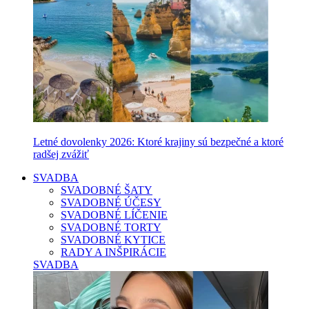
Letné dovolenky 2026: Ktoré krajiny sú bezpečné a ktoré
radšej zvážiť
SVADBA
SVADOBNÉ ŠATY
SVADOBNÉ ÚČESY
SVADOBNÉ LÍČENIE
SVADOBNÉ TORTY
SVADOBNÉ KYTICE
RADY A INŠPIRÁCIE
SVADBA