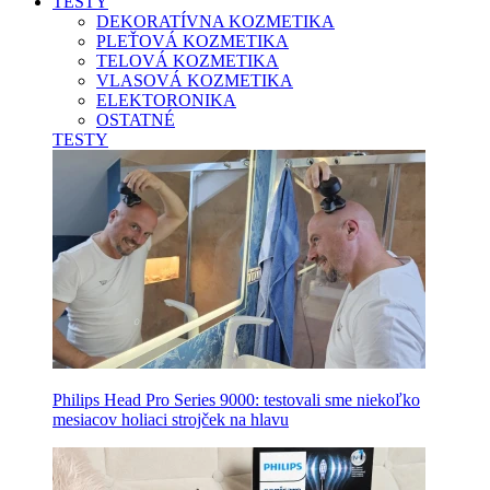
TESTY
DEKORATÍVNA KOZMETIKA
PLEŤOVÁ KOZMETIKA
TELOVÁ KOZMETIKA
VLASOVÁ KOZMETIKA
ELEKTORONIKA
OSTATNÉ
TESTY
Philips Head Pro Series 9000: testovali sme niekoľko
mesiacov holiaci strojček na hlavu