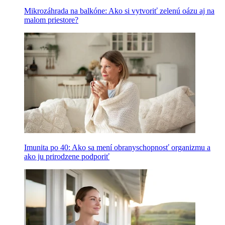
Mikrozáhrada na balkóne: Ako si vytvoriť zelenú oázu aj na
malom priestore?
Imunita po 40: Ako sa mení obranyschopnosť organizmu a
ako ju prirodzene podporiť