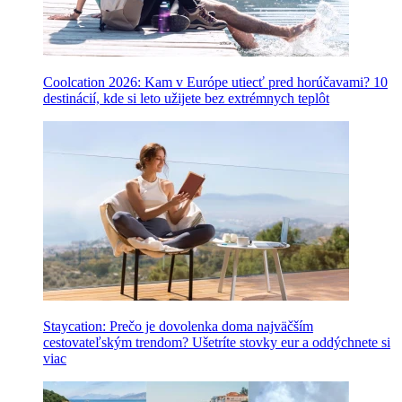
Coolcation 2026: Kam v Európe utiecť pred horúčavami? 10
destinácií, kde si leto užijete bez extrémnych teplôt
Staycation: Prečo je dovolenka doma najväčším
cestovateľským trendom? Ušetríte stovky eur a oddýchnete si
viac