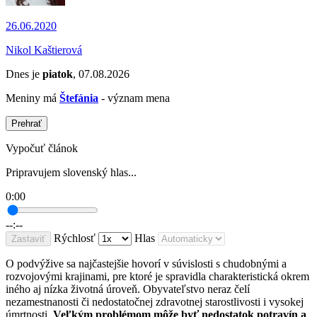
26.06.2020
Nikol Kaštierová
Dnes je
piatok
, 07.08.2026
Meniny má
Štefánia
- význam mena
Prehrať
Vypočuť článok
Pripravujem slovenský hlas...
0:00
--:--
Rýchlosť
Hlas
Zastaviť
O podvýžive sa najčastejšie hovorí v súvislosti s chudobnými a
rozvojovými krajinami, pre ktoré je spravidla charakteristická okrem
iného aj nízka životná úroveň. Obyvateľstvo neraz čelí
nezamestnanosti či nedostatočnej zdravotnej starostlivosti i vysokej
úmrtnosti.
Veľkým problémom môže byť nedostatok potravín a