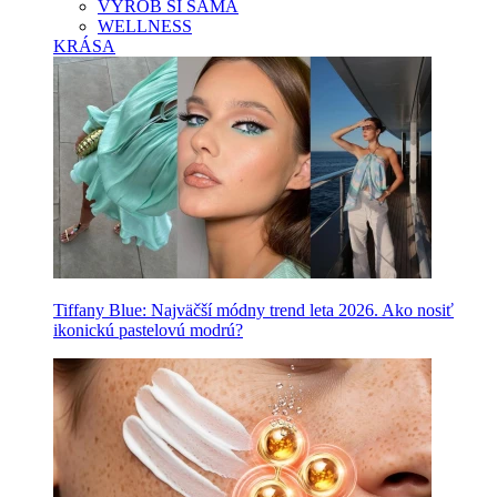
VYROB SI SAMA
WELLNESS
KRÁSA
Tiffany Blue: Najväčší módny trend leta 2026. Ako nosiť
ikonickú pastelovú modrú?