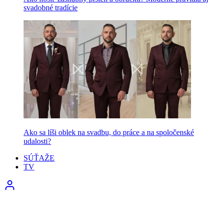
svadobné tradície
Ako sa líši oblek na svadbu, do práce a na spoločenské
udalosti?
SÚŤAŽE
TV