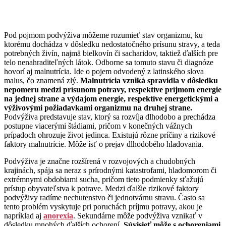
Pod pojmom podvýživa môžeme rozumieť stav organizmu, ku
ktorému dochádza v dôsledku nedostatočného prísunu stravy, a teda
potrebných živín, najmä bielkovín či sacharidov, taktiež ďalších pre
telo nenahraditeľných látok. Odborne sa tomuto stavu či diagnóze
hovorí aj malnutrícia. Ide o pojem odvodený z latinského slova
malus, čo znamená zlý.
Malnutrícia vzniká spravidla v dôsledku
nepomeru medzi prísunom potravy, respektíve príjmom energie
na jednej strane a výdajom energie, respektíve energetickými a
výživovými požiadavkami organizmu na druhej strane.
Podvýživa predstavuje stav, ktorý sa rozvíja dlhodobo a prechádza
postupne viacerými štádiami, pričom v konečných vážnych
prípadoch ohrozuje život jedinca. Existujú rôzne príčiny a rizikové
faktory malnutrície. Môže ísť o prejav dlhodobého hladovania.
Podvýživa je značne rozšírená v rozvojových a chudobných
krajinách, spája sa neraz s prírodnými katastrofami, hladomorom či
extrémnymi obdobiami sucha, pričom tieto podmienky sťažujú
prístup obyvateľstva k potrave. Medzi ďalšie rizikové faktory
podvýživy radíme nechutenstvo či jednotvárnu stravu. Často sa
tento problém vyskytuje pri poruchách príjmu potravy, akou je
napríklad aj
anorexia
. Sekundárne môže podvýživa vznikať v
dôsledku mnohých ďalších ochorení.
Súvisieť môže s ochoreniami