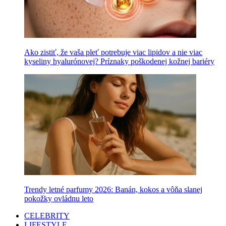
Ako zistiť, že vaša pleť potrebuje viac lipidov a nie viac
kyseliny hyalurónovej? Príznaky poškodenej kožnej bariéry
Trendy letné parfumy 2026: Banán, kokos a vôňa slanej
pokožky ovládnu leto
CELEBRITY
LIFESTYLE