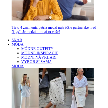
Tieto 4 znamenia patria medzi najväčšie partnerské „red
flags“. Je medzi nimi aj to vaše?
SNÁR
MÓDA
MÓDNE OUTFITY
MÓDNE INŠPIRÁCIE
MÓDNI NÁVRHÁRI
VYROB SI SAMA
MÓDA