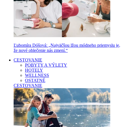
Ľubomíra Dóšová: „Najväčšou lžou módneho priemyslu je,
že nové oblečenie nás zmení.“
CESTOVANIE
POBYTY A VÝLETY
HOTELY
WELLNESS
OSTATNÉ
CESTOVANIE