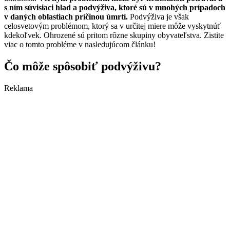
s ním súvisiaci hlad a podvýživa, ktoré sú v mnohých prípadoch
v daných oblastiach príčinou úmrtí.
Podvýživa je však
celosvetovým problémom, ktorý sa v určitej miere môže vyskytnúť
kdekoľvek. Ohrozené sú pritom rôzne skupiny obyvateľstva. Zistite
viac o tomto probléme v nasledujúcom článku!
Čo môže spôsobiť podvýživu?
Reklama