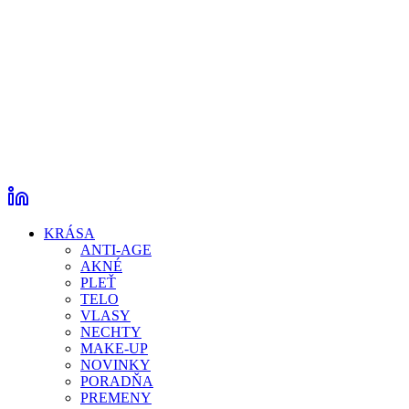
KRÁSA
ANTI-AGE
AKNÉ
PLEŤ
TELO
VLASY
NECHTY
MAKE-UP
NOVINKY
PORADŇA
PREMENY