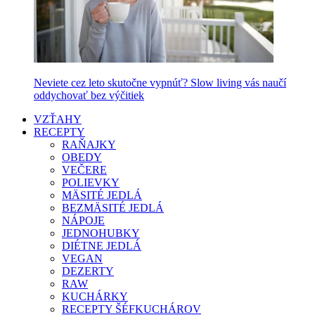
Neviete cez leto skutočne vypnúť? Slow living vás naučí
oddychovať bez výčitiek
VZŤAHY
RECEPTY
RAŇAJKY
OBEDY
VEČERE
POLIEVKY
MÄSITÉ JEDLÁ
BEZMÄSITÉ JEDLÁ
NÁPOJE
JEDNOHUBKY
DIÉTNE JEDLÁ
VEGAN
DEZERTY
RAW
KUCHÁRKY
RECEPTY ŠÉFKUCHÁROV