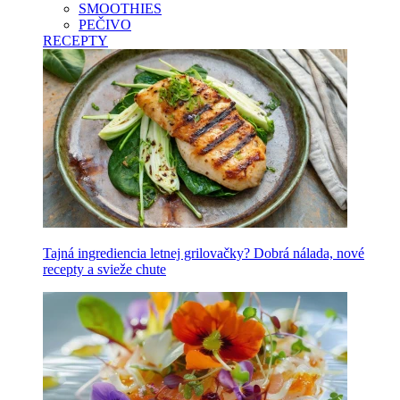
SMOOTHIES
PEČIVO
RECEPTY
Tajná ingrediencia letnej grilovačky? Dobrá nálada, nové
recepty a svieže chute