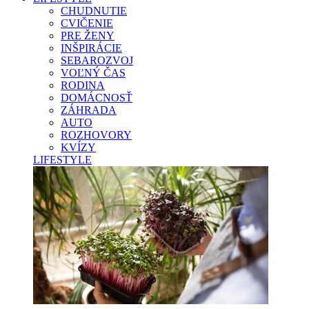
CHUDNUTIE
CVIČENIE
PRE ŽENY
INŠPIRÁCIE
SEBAROZVOJ
VOĽNÝ ČAS
RODINA
DOMÁCNOSŤ
ZÁHRADA
AUTO
ROZHOVORY
KVÍZY
LIFESTYLE