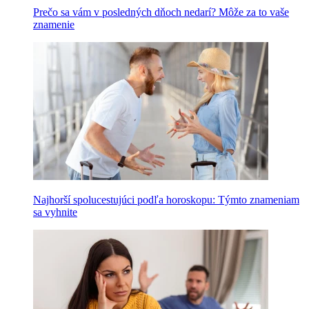
Prečo sa vám v posledných dňoch nedarí? Môže za to vaše
znamenie
Najhorší spolucestujúci podľa horoskopu: Týmto znameniam
sa vyhnite