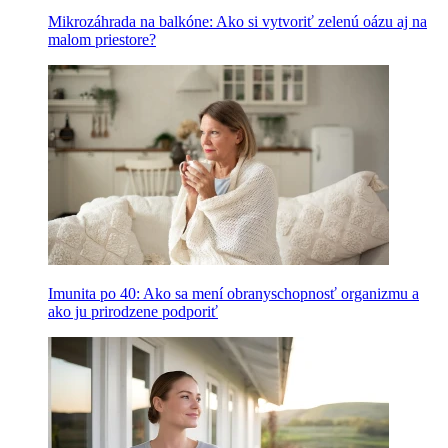
Mikrozáhrada na balkóne: Ako si vytvoriť zelenú oázu aj na
malom priestore?
Imunita po 40: Ako sa mení obranyschopnosť organizmu a
ako ju prirodzene podporiť