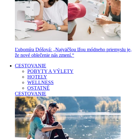
Ľubomíra Dóšová: „Najväčšou lžou módneho priemyslu je,
že nové oblečenie nás zmení.“
CESTOVANIE
POBYTY A VÝLETY
HOTELY
WELLNESS
OSTATNÉ
CESTOVANIE