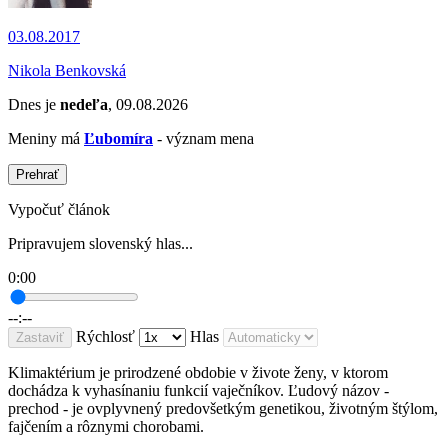
03.08.2017
Nikola Benkovská
Dnes je
nedeľa
, 09.08.2026
Meniny má
Ľubomíra
- význam mena
Prehrať
Vypočuť článok
Pripravujem slovenský hlas...
0:00
--:--
Rýchlosť
Hlas
Zastaviť
Klimaktérium je prirodzené obdobie v živote ženy, v ktorom
dochádza k vyhasínaniu funkcií vaječníkov. Ľudový názov -
prechod - je ovplyvnený predovšetkým genetikou, životným štýlom,
fajčením a rôznymi chorobami.