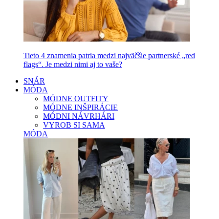
Tieto 4 znamenia patria medzi najväčšie partnerské „red
flags“. Je medzi nimi aj to vaše?
SNÁR
MÓDA
MÓDNE OUTFITY
MÓDNE INŠPIRÁCIE
MÓDNI NÁVRHÁRI
VYROB SI SAMA
MÓDA