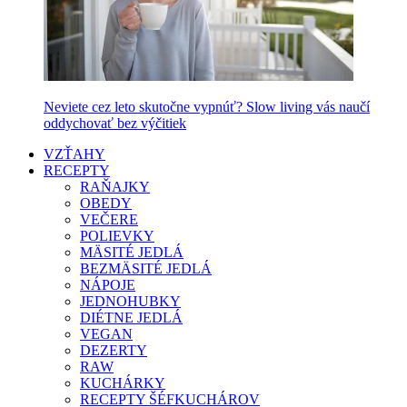
Neviete cez leto skutočne vypnúť? Slow living vás naučí
oddychovať bez výčitiek
VZŤAHY
RECEPTY
RAŇAJKY
OBEDY
VEČERE
POLIEVKY
MÄSITÉ JEDLÁ
BEZMÄSITÉ JEDLÁ
NÁPOJE
JEDNOHUBKY
DIÉTNE JEDLÁ
VEGAN
DEZERTY
RAW
KUCHÁRKY
RECEPTY ŠÉFKUCHÁROV