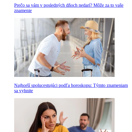
Prečo sa vám v posledných dňoch nedarí? Môže za to vaše
znamenie
Najhorší spolucestujúci podľa horoskopu: Týmto znameniam
sa vyhnite