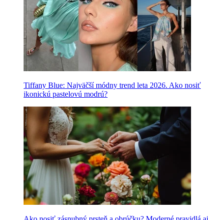
Tiffany Blue: Najväčší módny trend leta 2026. Ako nosiť
ikonickú pastelovú modrú?
Ako nosiť zásnubný prsteň a obrúčku? Moderné pravidlá aj