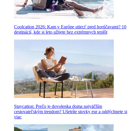
Coolcation 2026: Kam v Európe utiecť pred horúčavami? 10
destinácií, kde si leto užijete bez extrémnych teplôt
Staycation: Prečo je dovolenka doma najväčším
cestovateľským trendom? Ušetríte stovky eur a oddýchnete si
viac