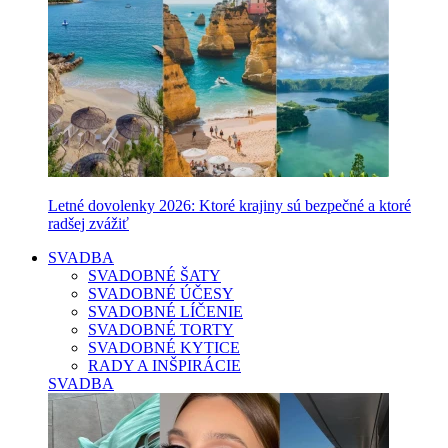
Letné dovolenky 2026: Ktoré krajiny sú bezpečné a ktoré
radšej zvážiť
SVADBA
SVADOBNÉ ŠATY
SVADOBNÉ ÚČESY
SVADOBNÉ LÍČENIE
SVADOBNÉ TORTY
SVADOBNÉ KYTICE
RADY A INŠPIRÁCIE
SVADBA