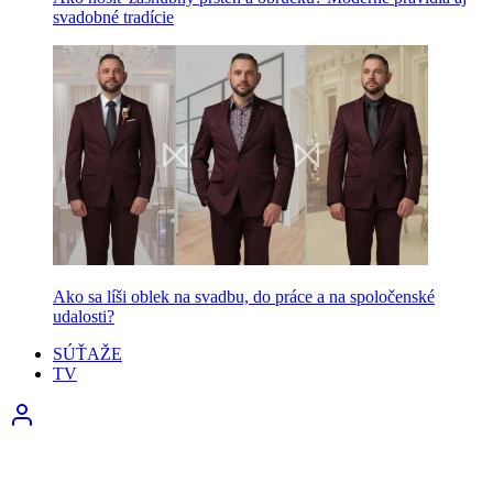
svadobné tradície
Ako sa líši oblek na svadbu, do práce a na spoločenské
udalosti?
SÚŤAŽE
TV