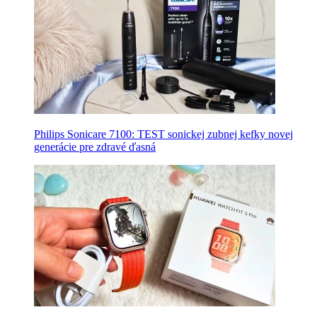
Philips Sonicare 7100: TEST sonickej zubnej kefky novej
generácie pre zdravé ďasná