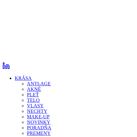
KRÁSA
ANTI-AGE
AKNÉ
PLEŤ
TELO
VLASY
NECHTY
MAKE-UP
NOVINKY
PORADŇA
PREMENY