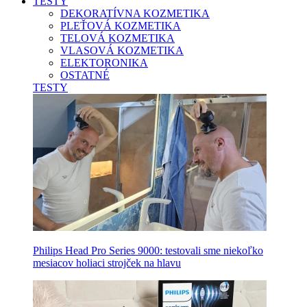
TESTY
DEKORATÍVNA KOZMETIKA
PLEŤOVÁ KOZMETIKA
TELOVÁ KOZMETIKA
VLASOVÁ KOZMETIKA
ELEKTORONIKA
OSTATNÉ
TESTY
Philips Head Pro Series 9000: testovali sme niekoľko
mesiacov holiaci strojček na hlavu