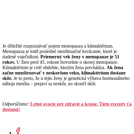
Je dôležité rozpoznávať pojem menopauza a klimaktérium.
Menopauza je totiž posledné menštruačné krvácanie, ktoré je
riadené vaječníkmi.
Priemerný vek ženy v menopauze je 51
rokov.
U žien pred 45. rokom hovoríme o skorej menopauze.
Klimaktérium je celé obdobie, ktorým žena prechádza.
Ak žena
začne menštruovať v neskoršom veku, klimaktérium dostane
skôr.
Je to preto, že u tejto ženy je genetická výbava hormonálneho
náboja menšia – prejaví sa neskôr, no skončí skôr.
Odporúčame:
Letné ovocie pre zdravie a krásu: Tieto recepty ťa
dostanú!