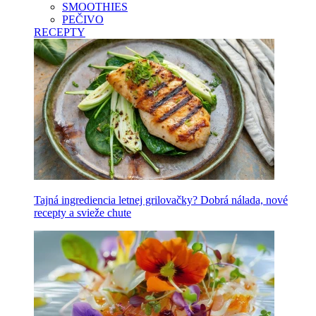
SMOOTHIES
PEČIVO
RECEPTY
Tajná ingrediencia letnej grilovačky? Dobrá nálada, nové
recepty a svieže chute