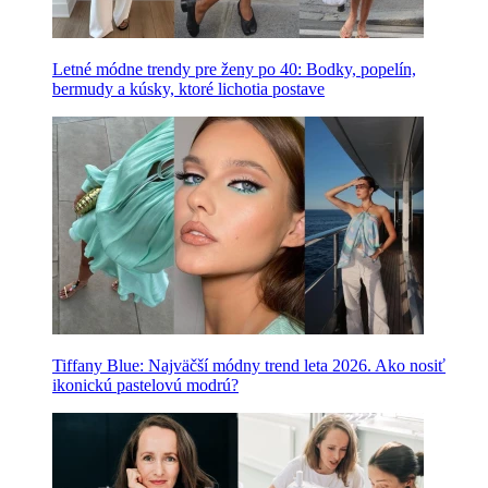
Letné módne trendy pre ženy po 40: Bodky, popelín,
bermudy a kúsky, ktoré lichotia postave
Tiffany Blue: Najväčší módny trend leta 2026. Ako nosiť
ikonickú pastelovú modrú?