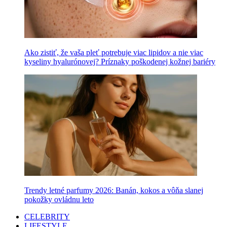
Ako zistiť, že vaša pleť potrebuje viac lipidov a nie viac
kyseliny hyalurónovej? Príznaky poškodenej kožnej bariéry
Trendy letné parfumy 2026: Banán, kokos a vôňa slanej
pokožky ovládnu leto
CELEBRITY
LIFESTYLE