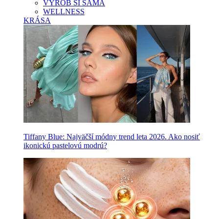
VYROB SI SAMA
WELLNESS
KRÁSA
Tiffany Blue: Najväčší módny trend leta 2026. Ako nosiť
ikonickú pastelovú modrú?