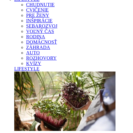
CHUDNUTIE
CVIČENIE
PRE ŽENY
INŠPIRÁCIE
SEBAROZVOJ
VOĽNÝ ČAS
RODINA
DOMÁCNOSŤ
ZÁHRADA
AUTO
ROZHOVORY
KVÍZY
LIFESTYLE