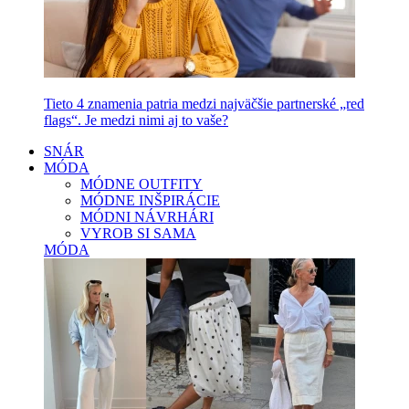
Tieto 4 znamenia patria medzi najväčšie partnerské „red
flags“. Je medzi nimi aj to vaše?
SNÁR
MÓDA
MÓDNE OUTFITY
MÓDNE INŠPIRÁCIE
MÓDNI NÁVRHÁRI
VYROB SI SAMA
MÓDA