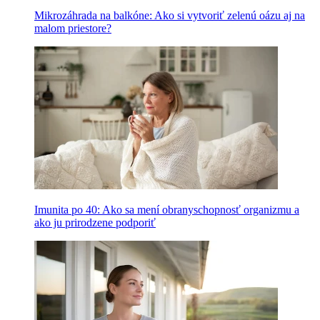
Mikrozáhrada na balkóne: Ako si vytvoriť zelenú oázu aj na
malom priestore?
Imunita po 40: Ako sa mení obranyschopnosť organizmu a
ako ju prirodzene podporiť