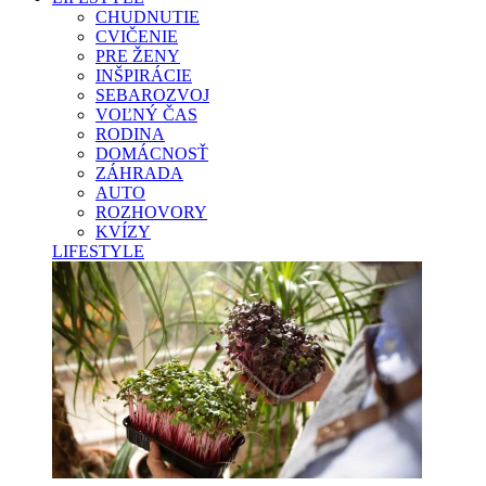
CHUDNUTIE
CVIČENIE
PRE ŽENY
INŠPIRÁCIE
SEBAROZVOJ
VOĽNÝ ČAS
RODINA
DOMÁCNOSŤ
ZÁHRADA
AUTO
ROZHOVORY
KVÍZY
LIFESTYLE