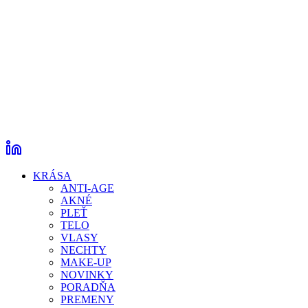
KRÁSA
ANTI-AGE
AKNÉ
PLEŤ
TELO
VLASY
NECHTY
MAKE-UP
NOVINKY
PORADŇA
PREMENY