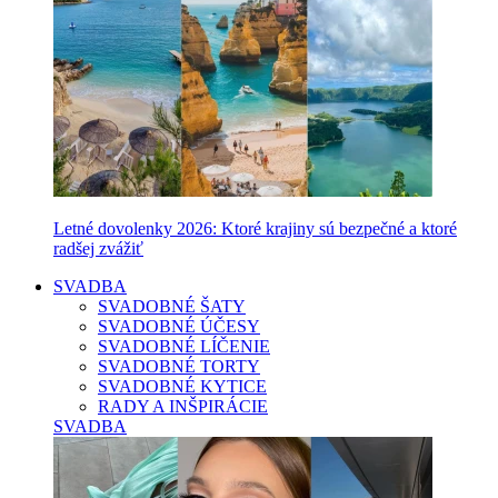
Letné dovolenky 2026: Ktoré krajiny sú bezpečné a ktoré
radšej zvážiť
SVADBA
SVADOBNÉ ŠATY
SVADOBNÉ ÚČESY
SVADOBNÉ LÍČENIE
SVADOBNÉ TORTY
SVADOBNÉ KYTICE
RADY A INŠPIRÁCIE
SVADBA