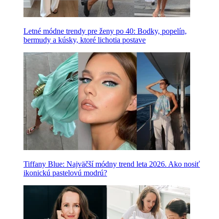
Letné módne trendy pre ženy po 40: Bodky, popelín,
bermudy a kúsky, ktoré lichotia postave
Tiffany Blue: Najväčší módny trend leta 2026. Ako nosiť
ikonickú pastelovú modrú?