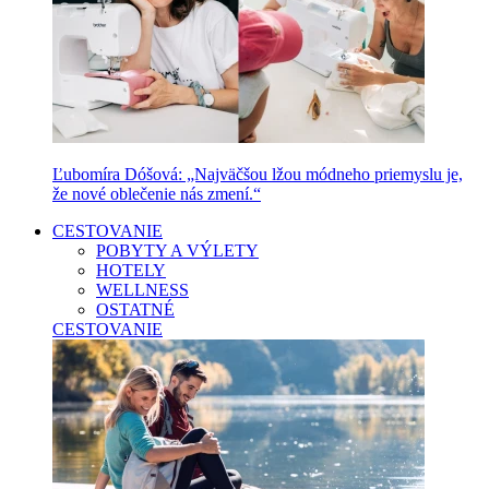
Ľubomíra Dóšová: „Najväčšou lžou módneho priemyslu je,
že nové oblečenie nás zmení.“
CESTOVANIE
POBYTY A VÝLETY
HOTELY
WELLNESS
OSTATNÉ
CESTOVANIE