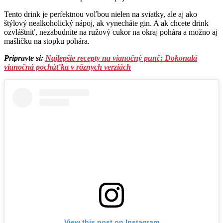
Tento drink je perfektnou voľbou nielen na sviatky, ale aj ako
štýlový nealkoholický nápoj, ak vynecháte gin. A ak chcete drink
ozvláštniť, nezabudnite na ružový cukor na okraj pohára a možno aj
mašličku na stopku pohára.
Pripravte si:
Najlepšie recepty na vianočný punč: Dokonalá
vianočná pochúťka v rôznych verziách
View this post on Instagram