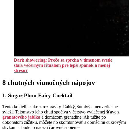
Dark showering: Prečo sa sprcha v tlmenom svetle
stala večerným rituálom pre lepší spánok a menej
stresu?
8 chutných vianočných nápojov
1. Sugar Plum Fairy Cocktail
Tento kokteil je ako z rozprávky. Ľahký, šumivý a neuveriteľne
svieži. Tajomstvo jeho chuti spočíva v čerstvo vytlačenej šťave z
granátového jablka
a domácom grenadíne. Ak túžite po
dokonalom zážitku, môžete ho skombinovať s domácimi cukrovými
slivkami - bude to naozaj čarovné spojenie.