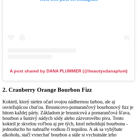
A post shared by DANA PLUMMER (@beautyxdanaplum)
2. Cranberry Orange Bourbon Fizz
Kokteil, ktorý nielen očarí svojou nádhernou farbou, ale aj
osviežujúcou chuťou. Brusnicovo-pomarančový bourbonový fizz je
hitom každej párty. Základom je brusnicová a pomarančová šťava,
bourbon a šumivý nádych sódy alebo zázvorového piva. Tento
kokteil je skvelou voľbou aj pre tých, ktorí neholdujú bourbonu -
jednoducho ho nahraďte vodkou či tequilou. A ak sa vyhýbate
alkoholu, stačí vynechať bourbon a stále si vychutnáte jeho