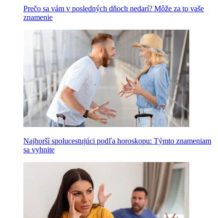
Prečo sa vám v posledných dňoch nedarí? Môže za to vaše
znamenie
Najhorší spolucestujúci podľa horoskopu: Týmto znameniam
sa vyhnite