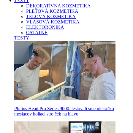
TESTY
DEKORATÍVNA KOZMETIKA
PLEŤOVÁ KOZMETIKA
TELOVÁ KOZMETIKA
VLASOVÁ KOZMETIKA
ELEKTORONIKA
OSTATNÉ
TESTY
Philips Head Pro Series 9000: testovali sme niekoľko
mesiacov holiaci strojček na hlavu