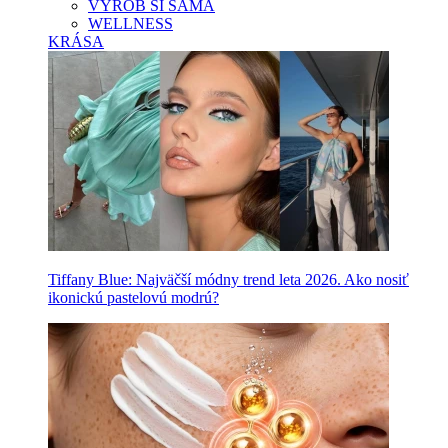
VYROB SI SAMA
WELLNESS
KRÁSA
Tiffany Blue: Najväčší módny trend leta 2026. Ako nosiť
ikonickú pastelovú modrú?