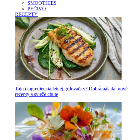
SMOOTHIES
PEČIVO
RECEPTY
Tajná ingrediencia letnej grilovačky? Dobrá nálada, nové
recepty a svieže chute