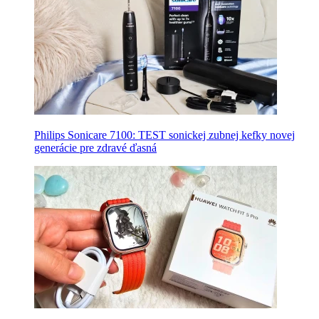
Philips Sonicare 7100: TEST sonickej zubnej kefky novej
generácie pre zdravé ďasná