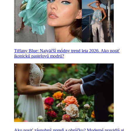
Tiffany Blue: Najväčší módny trend leta 2026. Ako nosiť
ikonickú pastelovú modrú?
Ako nosiť zásnubný prsteň a obrúčku? Moderné pravidlá aj