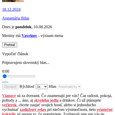
18.12.2024
Annamária Bilas
Dnes je
pondelok
, 10.08.2026
Meniny má
Vavrinec
- význam mena
Prehrať
Vypočuť článok
Pripravujem slovenský hlas...
0:00
--:--
Rýchlosť
Hlas
Zastaviť
Vianoce
sú za dverami. Čo znamenajú pre vás? Čas radosti, pokoja,
pohody a ... áno, aj
skvelého jedla
a drinkov. Či už plánujete
večierok
, chcete zaujať svojich hostí, alebo si jednoducho
vychutnať
zaslúžený relax
pri niečom výnimočnom, tieto
sviatočné
kokteily
sú presne to, čo potrebujete. Zozbierali sme pre vás tie