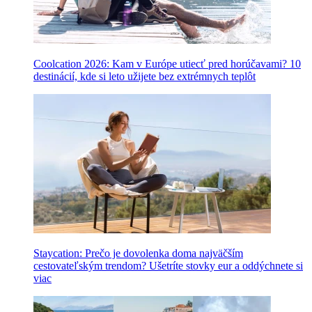
Coolcation 2026: Kam v Európe utiecť pred horúčavami? 10
destinácií, kde si leto užijete bez extrémnych teplôt
Staycation: Prečo je dovolenka doma najväčším
cestovateľským trendom? Ušetríte stovky eur a oddýchnete si
viac