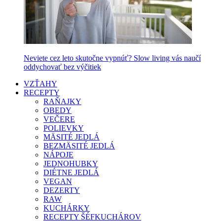
Neviete cez leto skutočne vypnúť? Slow living vás naučí
oddychovať bez výčitiek
VZŤAHY
RECEPTY
RAŇAJKY
OBEDY
VEČERE
POLIEVKY
MÄSITÉ JEDLÁ
BEZMÄSITÉ JEDLÁ
NÁPOJE
JEDNOHUBKY
DIÉTNE JEDLÁ
VEGAN
DEZERTY
RAW
KUCHÁRKY
RECEPTY ŠÉFKUCHÁROV