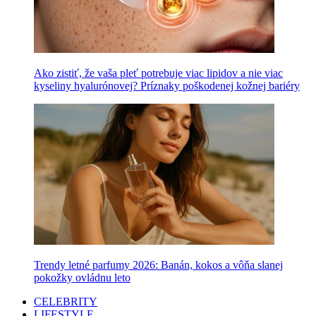
Ako zistiť, že vaša pleť potrebuje viac lipidov a nie viac
kyseliny hyalurónovej? Príznaky poškodenej kožnej bariéry
Trendy letné parfumy 2026: Banán, kokos a vôňa slanej
pokožky ovládnu leto
CELEBRITY
LIFESTYLE