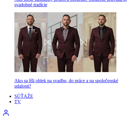
svadobné tradície
Ako sa líši oblek na svadbu, do práce a na spoločenské
udalosti?
SÚŤAŽE
TV