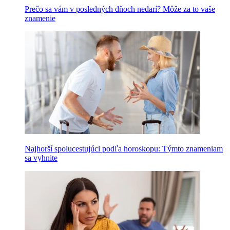
Prečo sa vám v posledných dňoch nedarí? Môže za to vaše
znamenie
Najhorší spolucestujúci podľa horoskopu: Týmto znameniam
sa vyhnite