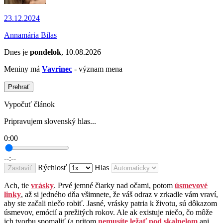
23.12.2024
Annamária Bilas
Dnes je
pondelok
, 10.08.2026
Meniny má
Vavrinec
- význam mena
Prehrať
Vypočuť článok
Pripravujem slovenský hlas...
0:00
--:--
Rýchlosť
Hlas
Zastaviť
Ach, tie
vrásky
. Prvé jemné čiarky nad očami, potom
úsmevové
linky
, až si jedného dňa všimnete, že váš odraz v zrkadle vám vraví,
aby ste začali niečo robiť. Jasné, vrásky patria k životu, sú dôkazom
úsmevov, emócií a prežitých rokov. Ale ak existuje niečo, čo môže
ich tvorbu spomaliť (a pritom
nemusíte ležať pod skalpelom
ani