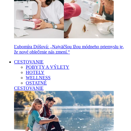
Ľubomíra Dóšová: „Najväčšou lžou módneho priemyslu je,
že nové oblečenie nás zmení.“
CESTOVANIE
POBYTY A VÝLETY
HOTELY
WELLNESS
OSTATNÉ
CESTOVANIE