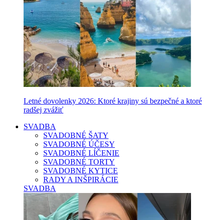
Letné dovolenky 2026: Ktoré krajiny sú bezpečné a ktoré
radšej zvážiť
SVADBA
SVADOBNÉ ŠATY
SVADOBNÉ ÚČESY
SVADOBNÉ LÍČENIE
SVADOBNÉ TORTY
SVADOBNÉ KYTICE
RADY A INŠPIRÁCIE
SVADBA