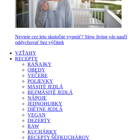
Neviete cez leto skutočne vypnúť? Slow living vás naučí
oddychovať bez výčitiek
VZŤAHY
RECEPTY
RAŇAJKY
OBEDY
VEČERE
POLIEVKY
MÄSITÉ JEDLÁ
BEZMÄSITÉ JEDLÁ
NÁPOJE
JEDNOHUBKY
DIÉTNE JEDLÁ
VEGAN
DEZERTY
RAW
KUCHÁRKY
RECEPTY ŠÉFKUCHÁROV