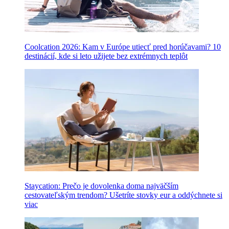
Coolcation 2026: Kam v Európe utiecť pred horúčavami? 10
destinácií, kde si leto užijete bez extrémnych teplôt
Staycation: Prečo je dovolenka doma najväčším
cestovateľským trendom? Ušetríte stovky eur a oddýchnete si
viac