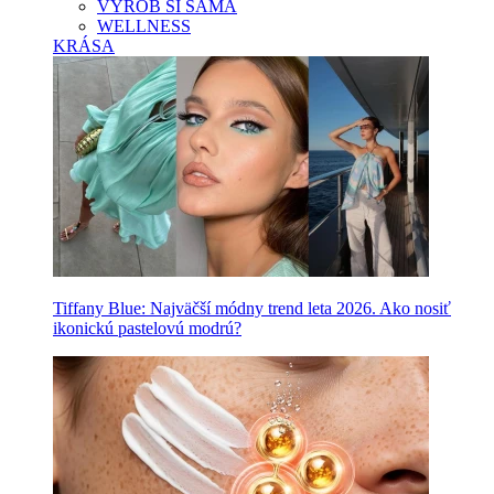
VYROB SI SAMA
WELLNESS
KRÁSA
Tiffany Blue: Najväčší módny trend leta 2026. Ako nosiť
ikonickú pastelovú modrú?