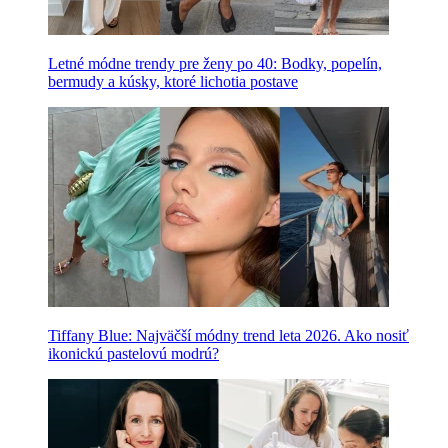
Letné módne trendy pre ženy po 40: Bodky, popelín,
bermudy a kúsky, ktoré lichotia postave
Tiffany Blue: Najväčší módny trend leta 2026. Ako nosiť
ikonickú pastelovú modrú?