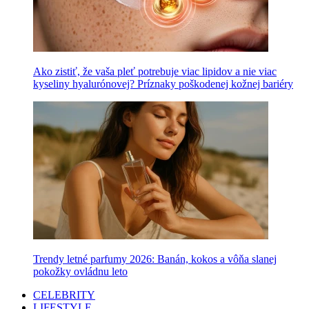
Ako zistiť, že vaša pleť potrebuje viac lipidov a nie viac
kyseliny hyalurónovej? Príznaky poškodenej kožnej bariéry
Trendy letné parfumy 2026: Banán, kokos a vôňa slanej
pokožky ovládnu leto
CELEBRITY
LIFESTYLE