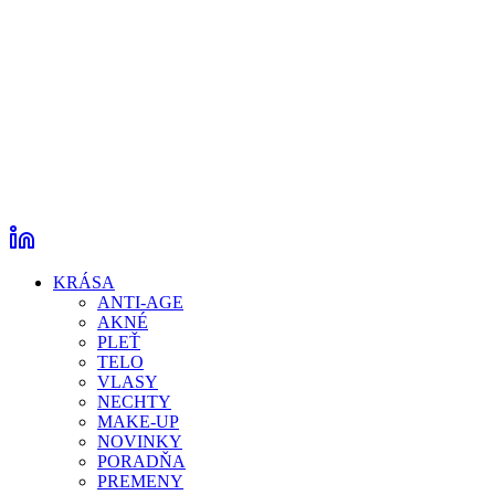
KRÁSA
ANTI-AGE
AKNÉ
PLEŤ
TELO
VLASY
NECHTY
MAKE-UP
NOVINKY
PORADŇA
PREMENY