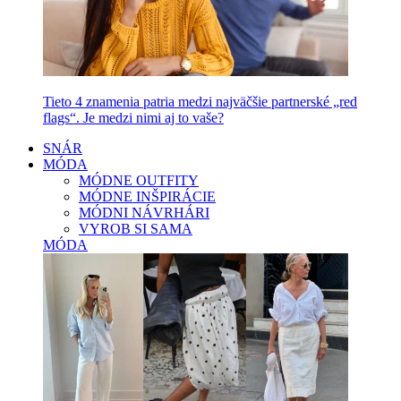
Tieto 4 znamenia patria medzi najväčšie partnerské „red
flags“. Je medzi nimi aj to vaše?
SNÁR
MÓDA
MÓDNE OUTFITY
MÓDNE INŠPIRÁCIE
MÓDNI NÁVRHÁRI
VYROB SI SAMA
MÓDA