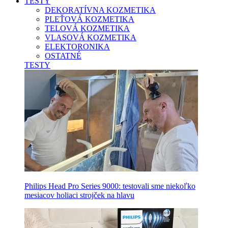
TESTY
DEKORATÍVNA KOZMETIKA
PLEŤOVÁ KOZMETIKA
TELOVÁ KOZMETIKA
VLASOVÁ KOZMETIKA
ELEKTORONIKA
OSTATNÉ
TESTY
Philips Head Pro Series 9000: testovali sme niekoľko
mesiacov holiaci strojček na hlavu