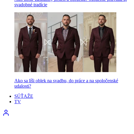
svadobné tradície
Ako sa líši oblek na svadbu, do práce a na spoločenské
udalosti?
SÚŤAŽE
TV