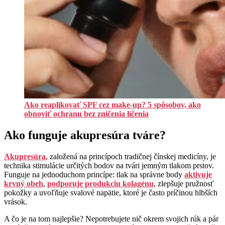
Ako reaplikovať SPF cez make-up? 5 spôsobov, ako
obnoviť ochranu bez zničenia líčenia
Ako funguje akupresúra tváre?
Akupresúra
, založená na princípoch tradičnej čínskej medicíny, je
technika stimulácie určitých bodov na tvári jemným tlakom prstov.
Funguje na jednoduchom princípe: tlak na správne body
aktivuje
krvný obeh
,
podporuje produkciu kolagénu
, zlepšuje pružnosť
pokožky a uvoľňuje svalové napätie, ktoré je často príčinou hlbších
vrások.
A čo je na tom najlepšie? Nepotrebujete nič okrem svojich rúk a pár