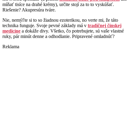
míňať tisíce na drahé krémy), určite stojí za to to vyskúšať.
Riešenie? Akupresúra tváre.
Nie, nemýľte si to so žiadnou ezoterikou, no verte mi, že táto
technika funguje. Svoje pevné základy má v
tradičnej čínskej
medicíne
a dokáže divy. Všetko, čo potrebujete, sú vaše vlastné
ruky, pár minút denne a odhodlanie. Pripravené omladnúť?
Reklama