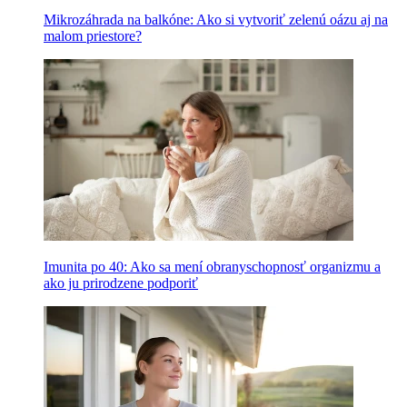
Mikrozáhrada na balkóne: Ako si vytvoriť zelenú oázu aj na
malom priestore?
Imunita po 40: Ako sa mení obranyschopnosť organizmu a
ako ju prirodzene podporiť