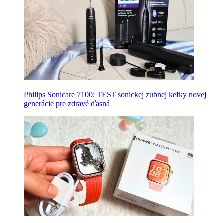
Philips Sonicare 7100: TEST sonickej zubnej kefky novej
generácie pre zdravé ďasná