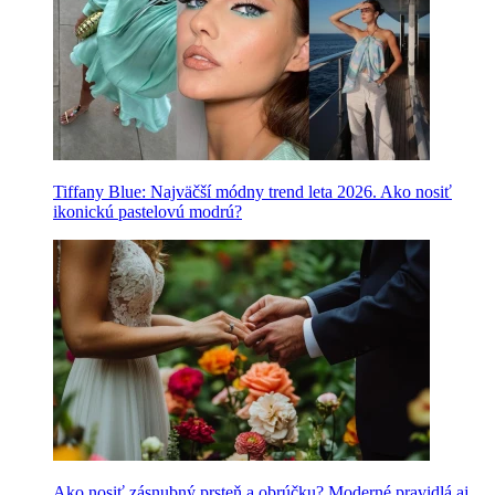
Tiffany Blue: Najväčší módny trend leta 2026. Ako nosiť
ikonickú pastelovú modrú?
Ako nosiť zásnubný prsteň a obrúčku? Moderné pravidlá aj