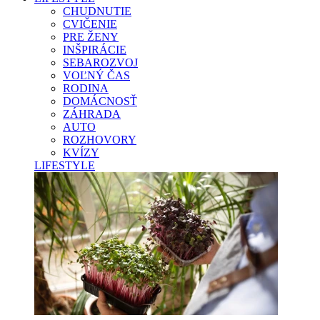
CHUDNUTIE
CVIČENIE
PRE ŽENY
INŠPIRÁCIE
SEBAROZVOJ
VOĽNÝ ČAS
RODINA
DOMÁCNOSŤ
ZÁHRADA
AUTO
ROZHOVORY
KVÍZY
LIFESTYLE