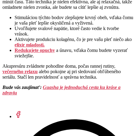
minút času. Táto technika je nielen efektívna, ale aj relaxačná, takže
omladnete nielen zvonka, ale budete sa cítiť lepšie aj zvnútra.
Stimuláciou týchto bodov zlepšujete krvný obeh, vďaka čomu
je vaša pleť lepšie okysličená a vyživená.
Uvoľňujete svalové napätie, ktoré často vedie k tvorbe
vrások.
Aktivujete produkciu kolagénu, čo je pre vašu pleť niečo ako
elixír mladosti.
Redukujete opuchy
a únavu, vďaka čomu budete vyzerať
sviežejšie.
Akupresúru zvládnete pohodlne doma, počas rannej rutiny,
večerného relaxu
alebo pokojne aj pri sledovaní obľúbeného
seriálu. Stačí len pravidelnosť a správna technika.
Bude vás zaujímať:
Guasha je jednoduchá cesta ku kráse a
zdraviu