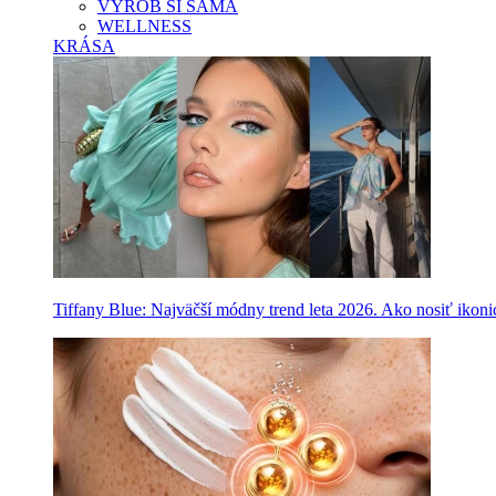
VYROB SI SAMA
WELLNESS
KRÁSA
Tiffany Blue: Najväčší módny trend leta 2026. Ako nosiť ikon