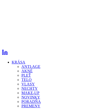
KRÁSA
ANTI-AGE
AKNÉ
PLEŤ
TELO
VLASY
NECHTY
MAKE-UP
NOVINKY
PORADŇA
PREMENY