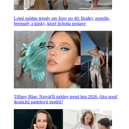
Letné módne trendy pre ženy po 40: Bodky, popelín,
bermudy a kúsky, ktoré lichotia postave
Tiffany Blue: Najväčší módny trend leta 2026. Ako nosiť
ikonickú pastelovú modrú?