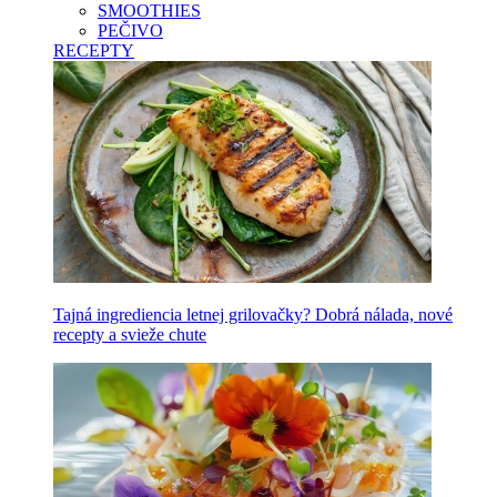
SMOOTHIES
PEČIVO
RECEPTY
Tajná ingrediencia letnej grilovačky? Dobrá nálada, nové
recepty a svieže chute