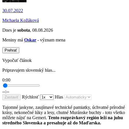
30.07.2022
Michaela Kožáková
Dnes je
sobota
, 08.08.2026
Meniny má
Oskar
- význam mena
Prehrať
Vypočuť článok
Pripravujem slovenský hlas...
0:00
--:--
Rýchlosť
Hlas
Zastaviť
Tajomné jaskyne, zaujímavé technické pamiatky, úchvatné prírodné
krásy, nekonečné lúky a lesy, chutné Muránske buchty - toto všetko
môžete nájsť na Gemeri.
Tento rozprávkový región leží na juhu
stredného Slovenska a presahuje až do Maďarska.