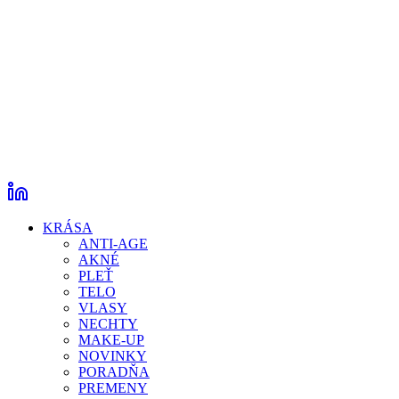
KRÁSA
ANTI-AGE
AKNÉ
PLEŤ
TELO
VLASY
NECHTY
MAKE-UP
NOVINKY
PORADŇA
PREMENY