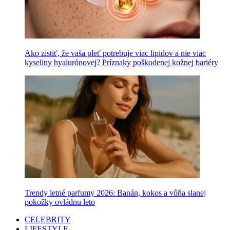
Ako zistiť, že vaša pleť potrebuje viac lipidov a nie viac
kyseliny hyalurónovej? Príznaky poškodenej kožnej bariéry
Trendy letné parfumy 2026: Banán, kokos a vôňa slanej
pokožky ovládnu leto
CELEBRITY
LIFESTYLE