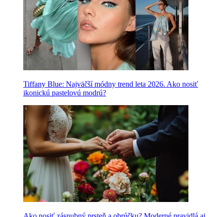
Tiffany Blue: Najväčší módny trend leta 2026. Ako nosiť
ikonickú pastelovú modrú?
Ako nosiť zásnubný prsteň a obrúčku? Moderné pravidlá aj