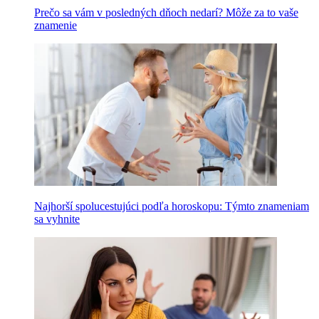
Prečo sa vám v posledných dňoch nedarí? Môže za to vaše
znamenie
Najhorší spolucestujúci podľa horoskopu: Týmto znameniam
sa vyhnite