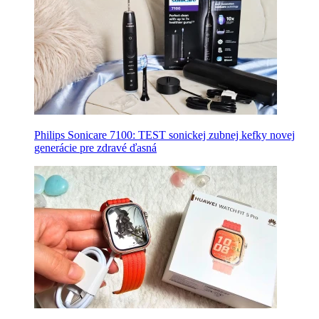
Philips Sonicare 7100: TEST sonickej zubnej kefky novej
generácie pre zdravé ďasná