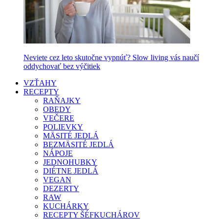
Neviete cez leto skutočne vypnúť? Slow living vás naučí
oddychovať bez výčitiek
VZŤAHY
RECEPTY
RAŇAJKY
OBEDY
VEČERE
POLIEVKY
MÄSITÉ JEDLÁ
BEZMÄSITÉ JEDLÁ
NÁPOJE
JEDNOHUBKY
DIÉTNE JEDLÁ
VEGAN
DEZERTY
RAW
KUCHÁRKY
RECEPTY ŠÉFKUCHÁROV