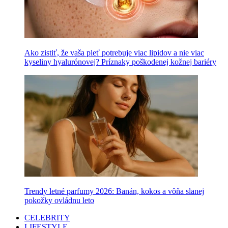
Ako zistiť, že vaša pleť potrebuje viac lipidov a nie viac
kyseliny hyalurónovej? Príznaky poškodenej kožnej bariéry
Trendy letné parfumy 2026: Banán, kokos a vôňa slanej
pokožky ovládnu leto
CELEBRITY
LIFESTYLE