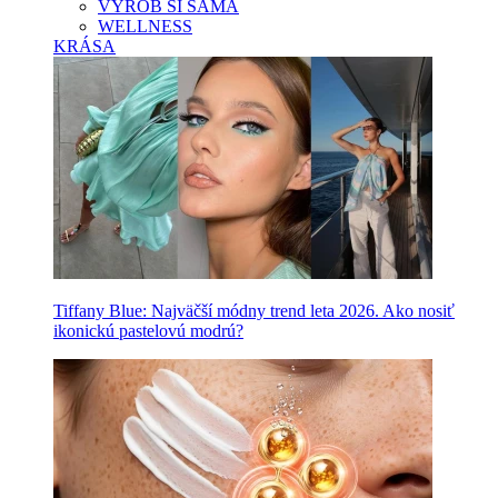
VYROB SI SAMA
WELLNESS
KRÁSA
Tiffany Blue: Najväčší módny trend leta 2026. Ako nosiť
ikonickú pastelovú modrú?