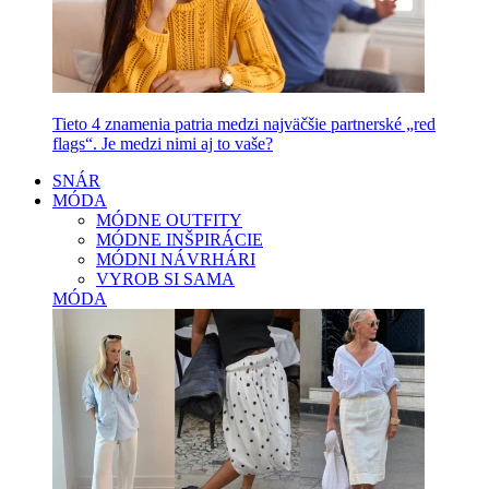
Tieto 4 znamenia patria medzi najväčšie partnerské „red
flags“. Je medzi nimi aj to vaše?
SNÁR
MÓDA
MÓDNE OUTFITY
MÓDNE INŠPIRÁCIE
MÓDNI NÁVRHÁRI
VYROB SI SAMA
MÓDA