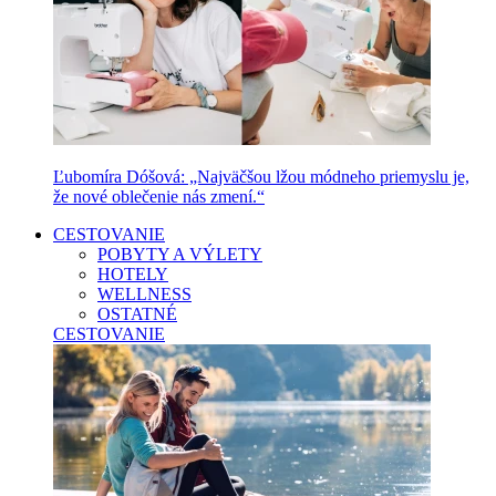
Ľubomíra Dóšová: „Najväčšou lžou módneho priemyslu je,
že nové oblečenie nás zmení.“
CESTOVANIE
POBYTY A VÝLETY
HOTELY
WELLNESS
OSTATNÉ
CESTOVANIE