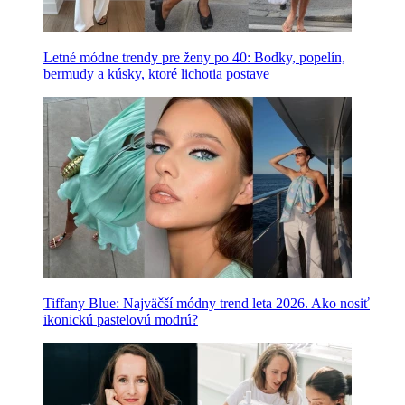
Letné módne trendy pre ženy po 40: Bodky, popelín,
bermudy a kúsky, ktoré lichotia postave
Tiffany Blue: Najväčší módny trend leta 2026. Ako nosiť
ikonickú pastelovú modrú?