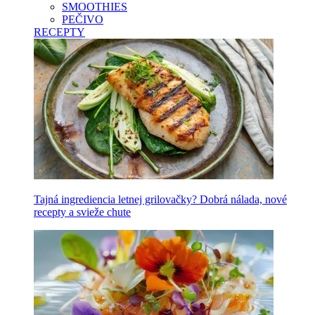
SMOOTHIES
PEČIVO
RECEPTY
Tajná ingrediencia letnej grilovačky? Dobrá nálada, nové
recepty a svieže chute