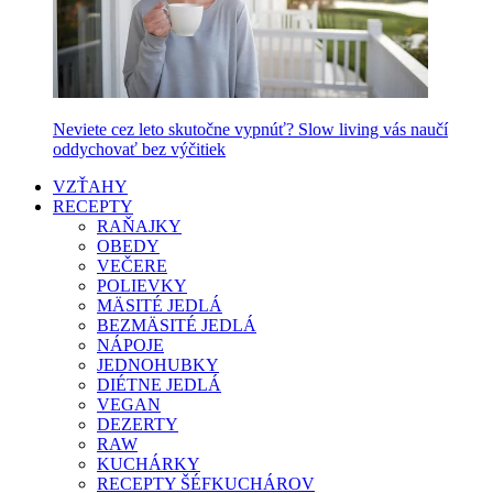
Neviete cez leto skutočne vypnúť? Slow living vás naučí
oddychovať bez výčitiek
VZŤAHY
RECEPTY
RAŇAJKY
OBEDY
VEČERE
POLIEVKY
MÄSITÉ JEDLÁ
BEZMÄSITÉ JEDLÁ
NÁPOJE
JEDNOHUBKY
DIÉTNE JEDLÁ
VEGAN
DEZERTY
RAW
KUCHÁRKY
RECEPTY ŠÉFKUCHÁROV