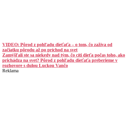
VIDEO: Pôrod z pohľadu dieťaťa – o tom, čo zažíva od
začiatku pôrodu až po príchod na svet
Zamýšľali ste sa niekedy nad tým, čo cíti dieťa počas toho, ako
prichádza na svet? Pôrod z pohľadu dieťaťa preberieme v
rozhovore s dulou Luckou Vančo
Reklama