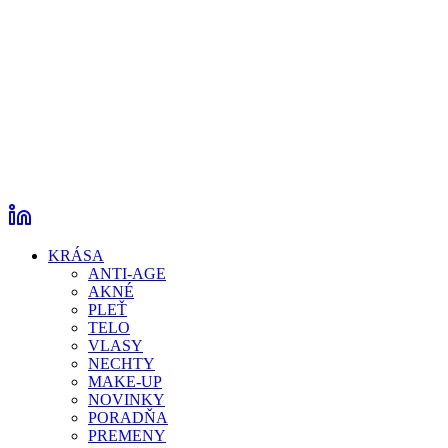
KRÁSA
ANTI-AGE
AKNÉ
PLEŤ
TELO
VLASY
NECHTY
MAKE-UP
NOVINKY
PORADŇA
PREMENY