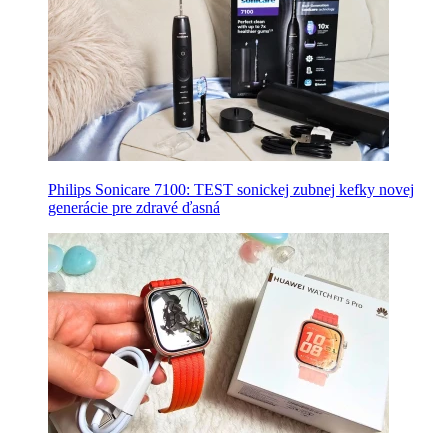
Philips Sonicare 7100: TEST sonickej zubnej kefky novej
generácie pre zdravé ďasná