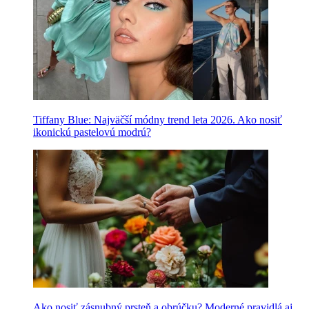
Tiffany Blue: Najväčší módny trend leta 2026. Ako nosiť
ikonickú pastelovú modrú?
Ako nosiť zásnubný prsteň a obrúčku? Moderné pravidlá aj