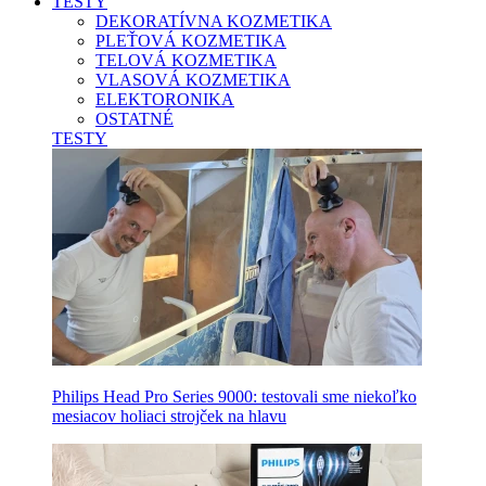
TESTY
DEKORATÍVNA KOZMETIKA
PLEŤOVÁ KOZMETIKA
TELOVÁ KOZMETIKA
VLASOVÁ KOZMETIKA
ELEKTORONIKA
OSTATNÉ
TESTY
Philips Head Pro Series 9000: testovali sme niekoľko
mesiacov holiaci strojček na hlavu