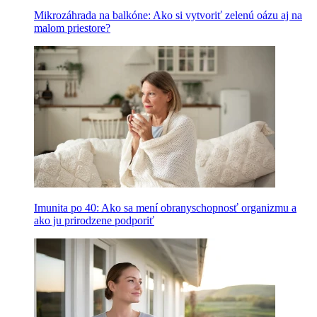
Mikrozáhrada na balkóne: Ako si vytvoriť zelenú oázu aj na
malom priestore?
Imunita po 40: Ako sa mení obranyschopnosť organizmu a
ako ju prirodzene podporiť