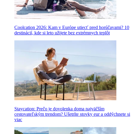
Coolcation 2026: Kam v Európe utiecť pred horúčavami? 10
destinácií, kde si leto užijete bez extrémnych teplôt
Staycation: Prečo je dovolenka doma najväčším
cestovateľským trendom? Ušetríte stovky eur a oddýchnete si
viac