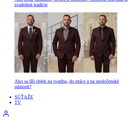
svadobné tradície
Ako sa líši oblek na svadbu, do práce a na spoločenské
udalosti?
SÚŤAŽE
TV