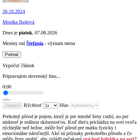
26.10.2024
Monika Bajlová
Dnes je
piatok
, 07.08.2026
Meniny má
Štefánia
- význam mena
Prehrať
Vypočuť článok
Pripravujem slovenský hlas...
0:00
--:--
Rýchlosť
Hlas
Zastaviť
Prekotný pôrod je pojem, ktorý je pre mnohé ženy cudzí, no pre
niektoré je reálnou skúsenosťou. Keď dieťa prichádza na svet oveľa
rýchlejšie než bežne, môže byť pôrod pre matku fyzicky i
emocionálne náročnejší. Aké sú príznaky prekotného pôrodu a čo
môžu ženy urobiť, aby zvládli nečakaný
príchod bábätka na svet
?