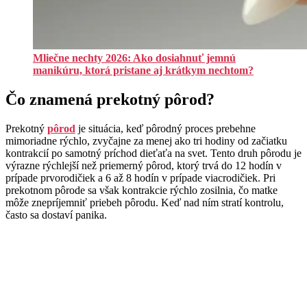
Mliečne nechty 2026: Ako dosiahnuť jemnú
manikúru, ktorá pristane aj krátkym nechtom?
Čo znamená prekotný pôrod?
Prekotný
pôrod
je situácia, keď pôrodný proces prebehne
mimoriadne rýchlo, zvyčajne za menej ako tri hodiny od začiatku
kontrakcií po samotný príchod dieťaťa na svet. Tento druh pôrodu je
výrazne rýchlejší než priemerný pôrod, ktorý trvá do 12 hodín v
prípade prvorodičiek a 6 až 8 hodín v prípade viacrodičiek. Pri
prekotnom pôrode sa však kontrakcie rýchlo zosilnia, čo matke
môže znepríjemniť priebeh pôrodu. Keď nad ním stratí kontrolu,
často sa dostaví panika.