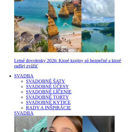
Letné dovolenky 2026: Ktoré krajiny sú bezpečné a ktoré
radšej zvážiť
SVADBA
SVADOBNÉ ŠATY
SVADOBNÉ ÚČESY
SVADOBNÉ LÍČENIE
SVADOBNÉ TORTY
SVADOBNÉ KYTICE
RADY A INŠPIRÁCIE
SVADBA