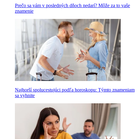
Prečo sa vám v posledných dňoch nedarí? Môže za to vaše
znamenie
Najhorší spolucestujúci podľa horoskopu: Týmto znameniam
sa vyhnite