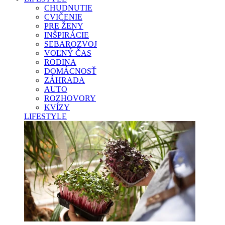
CHUDNUTIE
CVIČENIE
PRE ŽENY
INŠPIRÁCIE
SEBAROZVOJ
VOĽNÝ ČAS
RODINA
DOMÁCNOSŤ
ZÁHRADA
AUTO
ROZHOVORY
KVÍZY
LIFESTYLE