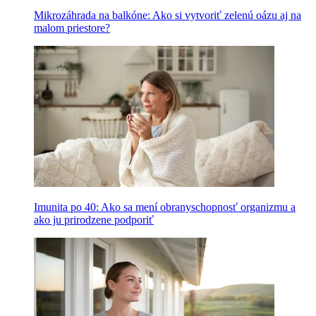
Mikrozáhrada na balkóne: Ako si vytvoriť zelenú oázu aj na
malom priestore?
Imunita po 40: Ako sa mení obranyschopnosť organizmu a
ako ju prirodzene podporiť