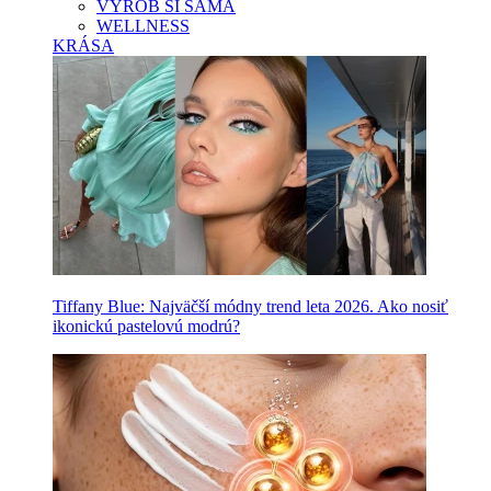
VYROB SI SAMA
WELLNESS
KRÁSA
Tiffany Blue: Najväčší módny trend leta 2026. Ako nosiť
ikonickú pastelovú modrú?