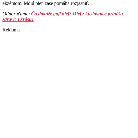
ekzémom. Mdlú pleť zase pomáha rozjasniť.
Odporúčame:
Čo dokáže goji olej? Olej z kustovnice prináša
zdravie i krásu!
Reklama