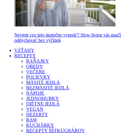
Neviete cez leto skutočne vypnúť? Slow living vás naučí
oddychovať bez výčitiek
VZŤAHY
RECEPTY
RAŇAJKY
OBEDY
VEČERE
POLIEVKY
MÄSITÉ JEDLÁ
BEZMÄSITÉ JEDLÁ
NÁPOJE
JEDNOHUBKY
DIÉTNE JEDLÁ
VEGAN
DEZERTY
RAW
KUCHÁRKY
RECEPTY ŠÉFKUCHÁROV