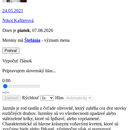
24.05.2021
Nikol Kaštierová
Dnes je
piatok
, 07.08.2026
Meniny má
Štefánia
- význam mena
Prehrať
Vypočuť článok
Pripravujem slovenský hlas...
0:00
--:--
Rýchlosť
Hlas
Zastaviť
Jazmín je rod rastlín z čeľade olivovité, ktorý zahŕňa cez dve stovky
rozličných druhov. Jazmíny sú vo všeobecnosti opadavé alebo
stálezelené kríky, ktoré sú šplhavé, alebo vzpriamené.
Charakteristické sú hlavne krásnymi voňavými kvetmi, ktoré sú
zvyčajne biele alebo žltkasté, výnimočne však aj purpurové.