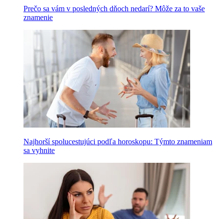
Prečo sa vám v posledných dňoch nedarí? Môže za to vaše
znamenie
Najhorší spolucestujúci podľa horoskopu: Týmto znameniam
sa vyhnite