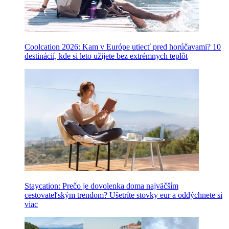
Coolcation 2026: Kam v Európe utiecť pred horúčavami? 10
destinácií, kde si leto užijete bez extrémnych teplôt
Staycation: Prečo je dovolenka doma najväčším
cestovateľským trendom? Ušetríte stovky eur a oddýchnete si
viac