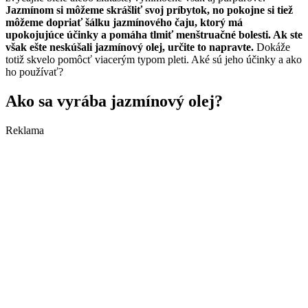
Jazmínom si môžeme skrášliť svoj príbytok, no pokojne si tiež
môžeme dopriať šálku jazmínového čaju, ktorý má
upokojujúce účinky a pomáha tlmiť menštruačné bolesti. Ak ste
však ešte neskúšali jazmínový olej, určite to napravte.
Dokáže
totiž skvelo pomôcť viacerým typom pleti. Aké sú jeho účinky a ako
ho používať?
Ako sa vyrába jazmínový olej?
Reklama