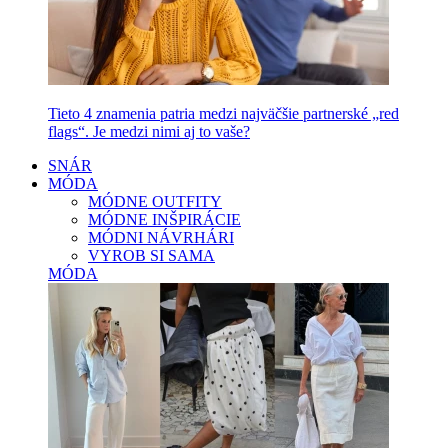
Tieto 4 znamenia patria medzi najväčšie partnerské „red
flags“. Je medzi nimi aj to vaše?
SNÁR
MÓDA
MÓDNE OUTFITY
MÓDNE INŠPIRÁCIE
MÓDNI NÁVRHÁRI
VYROB SI SAMA
MÓDA