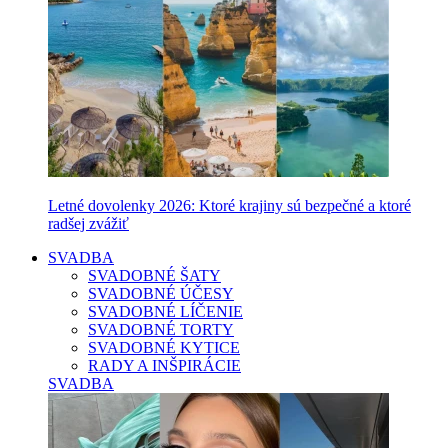
Letné dovolenky 2026: Ktoré krajiny sú bezpečné a ktoré
radšej zvážiť
SVADBA
SVADOBNÉ ŠATY
SVADOBNÉ ÚČESY
SVADOBNÉ LÍČENIE
SVADOBNÉ TORTY
SVADOBNÉ KYTICE
RADY A INŠPIRÁCIE
SVADBA