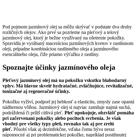
Pod pojmom jazmínový olej sa môžu skrývať v podstate dva druhy
rozličných olejov. Ako prvé sa pozrieme na pleťový a telový
jazmínový olej, ktorý je bežne využívaný na ošetrenie pokožky.
Spravidla je vyrábaný maceráciou jazmínových kvetov v rastlinnom
oleji, prípadne kombináciou rastlinného oleja a jazmínového
esenciálneho oleja, čiže priamo výťažku z rastliny.
Spoznajte účinky jazmínového oleja
Pleťový jazmínový olej má na pokožku vskutku blahodarný
vplyv. Má hlavne skvelé hydratačné, zvláčňujúce, revitalizačné,
tonizačné aj regeneračné účinky.
Pokožku vyživí, podporí jej hebkosť a elasticitu, zmysly zase opantá
nádhernou vôňou. Jazmínový olej si najviac zamiluje najmä suchá,
podráždená či príliš citlivá pleť.
Pleť upokojuje, obzvlášť pomáha
pri začervenaní pokožky alebo pocitoch svrbenia. Je však
vhodný pre všetky typy pleti, rovnako tak aj pre zrelú
pleť.
Pôsobí však aj dezinfekčne, vďaka čomu býva neraz
nápomocný aj pri problematickej pokožke, napríklad postihnutej