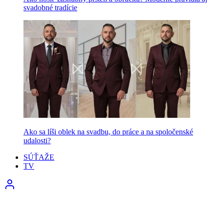
svadobné tradície
Ako sa líši oblek na svadbu, do práce a na spoločenské
udalosti?
SÚŤAŽE
TV