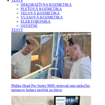
TESTY
DEKORATÍVNA KOZMETIKA
PLEŤOVÁ KOZMETIKA
TELOVÁ KOZMETIKA
VLASOVÁ KOZMETIKA
ELEKTORONIKA
OSTATNÉ
TESTY
Philips Head Pro Series 9000: testovali sme niekoľko
mesiacov holiaci strojček na hlavu