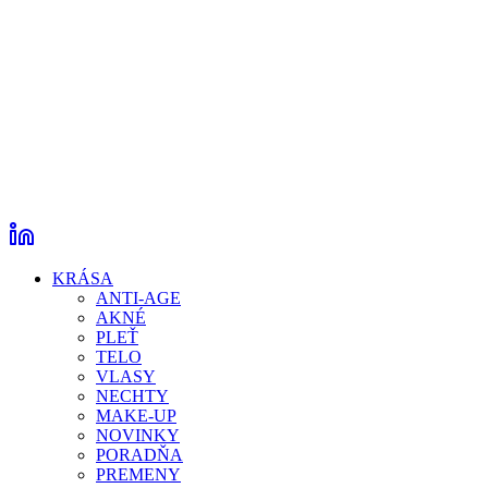
KRÁSA
ANTI-AGE
AKNÉ
PLEŤ
TELO
VLASY
NECHTY
MAKE-UP
NOVINKY
PORADŇA
PREMENY