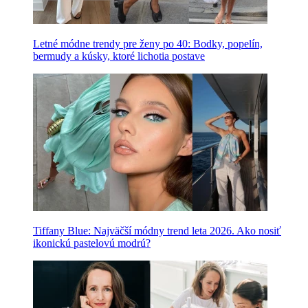
Letné módne trendy pre ženy po 40: Bodky, popelín,
bermudy a kúsky, ktoré lichotia postave
Tiffany Blue: Najväčší módny trend leta 2026. Ako nosiť
ikonickú pastelovú modrú?