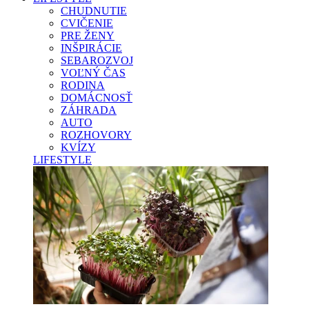
CHUDNUTIE
CVIČENIE
PRE ŽENY
INŠPIRÁCIE
SEBAROZVOJ
VOĽNÝ ČAS
RODINA
DOMÁCNOSŤ
ZÁHRADA
AUTO
ROZHOVORY
KVÍZY
LIFESTYLE