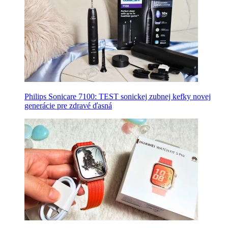
Philips Sonicare 7100: TEST sonickej zubnej kefky novej
generácie pre zdravé ďasná