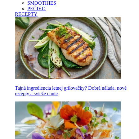
SMOOTHIES
PEČIVO
RECEPTY
Tajná ingrediencia letnej grilovačky? Dobrá nálada, nové
recepty a svieže chute