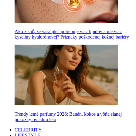
Ako zistiť, že vaša pleť potrebuje viac lipidov a nie viac
kyseliny hyalurónovej? Príznaky poškodenej kožnej bariéry
Trendy letné parfumy 2026: Banán, kokos a vôňa slanej
pokožky ovládnu leto
CELEBRITY
LIFESTYLE