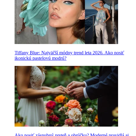
Tiffany Blue: Najväčší módny trend leta 2026. Ako nosiť
ikonickú pastelovú modrú?
Ako nosiť zásnubný prsteň a obrúčku? Moderné pravidlá aj