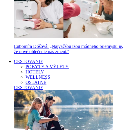
Ľubomíra Dóšová: „Najväčšou lžou módneho priemyslu je,
že nové oblečenie nás zmení.“
CESTOVANIE
POBYTY A VÝLETY
HOTELY
WELLNESS
OSTATNÉ
CESTOVANIE