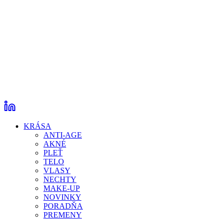
KRÁSA
ANTI-AGE
AKNÉ
PLEŤ
TELO
VLASY
NECHTY
MAKE-UP
NOVINKY
PORADŇA
PREMENY