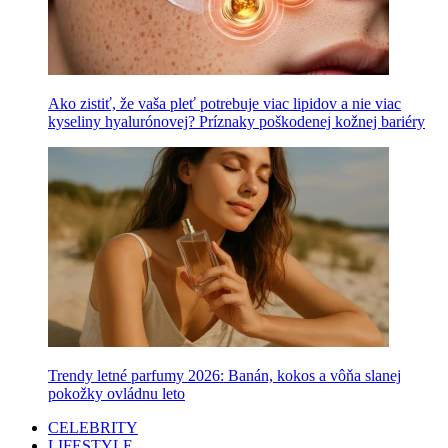
Ako zistiť, že vaša pleť potrebuje viac lipidov a nie viac
kyseliny hyalurónovej? Príznaky poškodenej kožnej bariéry
Trendy letné parfumy 2026: Banán, kokos a vôňa slanej
pokožky ovládnu leto
CELEBRITY
LIFESTYLE