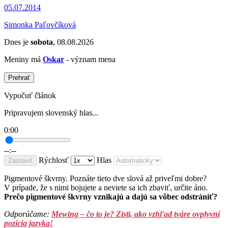
05.07.2014
Simonka Paľovčíková
Dnes je
sobota
, 08.08.2026
Meniny má
Oskar
- význam mena
Prehrať
Vypočuť článok
Pripravujem slovenský hlas...
0:00
--:--
Rýchlosť
Hlas
Zastaviť
Pigmentové škvrny. Poznáte tieto dve slová až priveľmi dobre?
V prípade, že s nimi bojujete a neviete sa ich zbaviť, určite áno.
Prečo pigmentové škvrny vznikajú a dajú sa vôbec odstrániť?
Odporúčame:
Mewing – čo to je? Zisti, ako vzhľad tváre ovplyvní
pozícia jazyka!