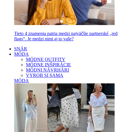
Tieto 4 znamenia patria medzi najväčšie partnerské „red
flags“. Je medzi nimi aj to vaše?
SNÁR
MÓDA
MÓDNE OUTFITY
MÓDNE INŠPIRÁCIE
MÓDNI NÁVRHÁRI
VYROB SI SAMA
MÓDA