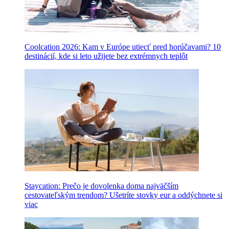
Coolcation 2026: Kam v Európe utiecť pred horúčavami? 10
destinácií, kde si leto užijete bez extrémnych teplôt
Staycation: Prečo je dovolenka doma najväčším
cestovateľským trendom? Ušetríte stovky eur a oddýchnete si
viac