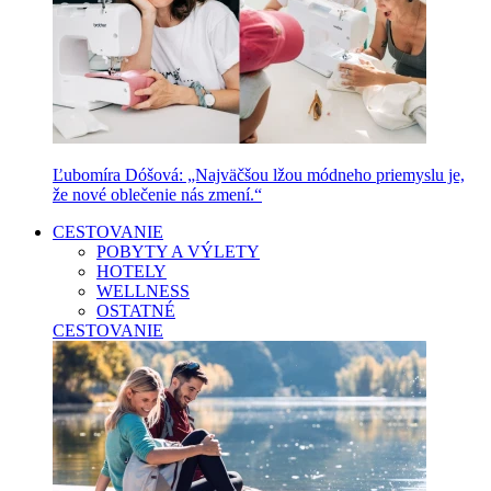
Ľubomíra Dóšová: „Najväčšou lžou módneho priemyslu je,
že nové oblečenie nás zmení.“
CESTOVANIE
POBYTY A VÝLETY
HOTELY
WELLNESS
OSTATNÉ
CESTOVANIE