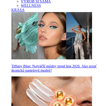
VYROB SI SAMA
WELLNESS
KRÁSA
Tiffany Blue: Najväčší módny trend leta 2026. Ako nosiť
ikonickú pastelovú modrú?