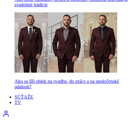
svadobné tradície
Ako sa líši oblek na svadbu, do práce a na spoločenské
udalosti?
SÚŤAŽE
TV