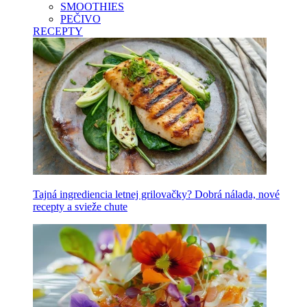
SMOOTHIES
PEČIVO
RECEPTY
Tajná ingrediencia letnej grilovačky? Dobrá nálada, nové
recepty a svieže chute