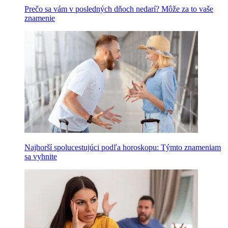
Prečo sa vám v posledných dňoch nedarí? Môže za to vaše
znamenie
Najhorší spolucestujúci podľa horoskopu: Týmto znameniam
sa vyhnite