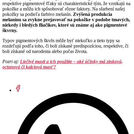
respektíve pigmentové fľaky sú charakteristické tým, že vznikajú na
pokožke a môžu ich spôsobovať rôzne faktory. Na sfarbení našej
pokožky sa podieľa farbivo melanín.
Zvýšená produkcia
melanínu sa zvykne prejavovať na pokožke v podobe tmavých,
niekedy i bledých fliačikov, ktoré sú známe aj ako pigmentové
škvrny.
Typov pigmentových škvŕn môže byť niekoľko a tieto typy sa
rozdeľujú podľa toho, či boli získané predispozíciou, respektíve, či
boli získané od narodenia alebo počas života.
Pozri aj:
Liečivé masti a ich použitie – aké účinky má zinková,
octanová či kalciová masť?