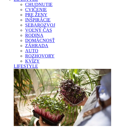
CHUDNUTIE
CVIČENIE
PRE ŽENY
INŠPIRÁCIE
SEBAROZVOJ
VOĽNÝ ČAS
RODINA
DOMÁCNOSŤ
ZÁHRADA
AUTO
ROZHOVORY
KVÍZY
LIFESTYLE