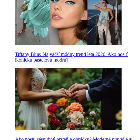
Tiffany Blue: Najväčší módny trend leta 2026. Ako nosiť
ikonickú pastelovú modrú?
Ako nosiť zásnubný prsteň a obrúčku? Moderné pravidlá aj