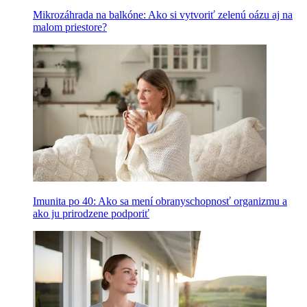
Mikrozáhrada na balkóne: Ako si vytvoriť zelenú oázu aj na
malom priestore?
Imunita po 40: Ako sa mení obranyschopnosť organizmu a
ako ju prirodzene podporiť