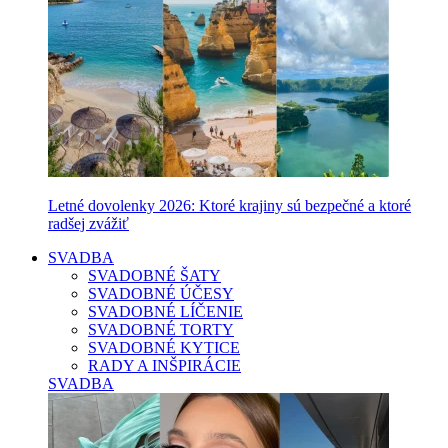
Letné dovolenky 2026: Ktoré krajiny sú bezpečné a ktoré
radšej zvážiť
SVADBA
SVADOBNÉ ŠATY
SVADOBNÉ ÚČESY
SVADOBNÉ LÍČENIE
SVADOBNÉ TORTY
SVADOBNÉ KYTICE
RADY A INŠPIRÁCIE
SVADBA