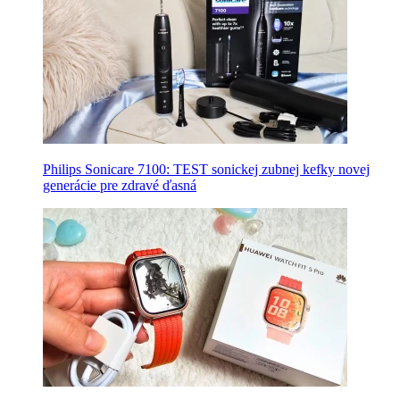
Philips Sonicare 7100: TEST sonickej zubnej kefky novej
generácie pre zdravé ďasná