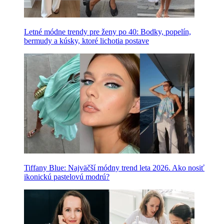
Letné módne trendy pre ženy po 40: Bodky, popelín,
bermudy a kúsky, ktoré lichotia postave
Tiffany Blue: Najväčší módny trend leta 2026. Ako nosiť
ikonickú pastelovú modrú?