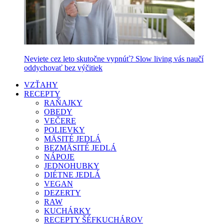
Neviete cez leto skutočne vypnúť? Slow living vás naučí
oddychovať bez výčitiek
VZŤAHY
RECEPTY
RAŇAJKY
OBEDY
VEČERE
POLIEVKY
MÄSITÉ JEDLÁ
BEZMÄSITÉ JEDLÁ
NÁPOJE
JEDNOHUBKY
DIÉTNE JEDLÁ
VEGAN
DEZERTY
RAW
KUCHÁRKY
RECEPTY ŠÉFKUCHÁROV