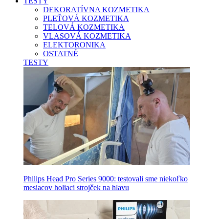
TESTY
DEKORATÍVNA KOZMETIKA
PLEŤOVÁ KOZMETIKA
TELOVÁ KOZMETIKA
VLASOVÁ KOZMETIKA
ELEKTORONIKA
OSTATNÉ
TESTY
Philips Head Pro Series 9000: testovali sme niekoľko
mesiacov holiaci strojček na hlavu