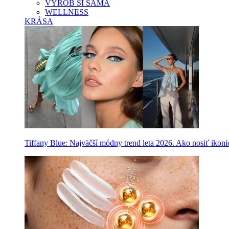
VYROB SI SAMA
WELLNESS
KRÁSA
Tiffany Blue: Najväčší módny trend leta 2026. Ako nosiť ikon