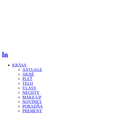
KRÁSA
ANTI-AGE
AKNÉ
PLEŤ
TELO
VLASY
NECHTY
MAKE-UP
NOVINKY
PORADŇA
PREMENY