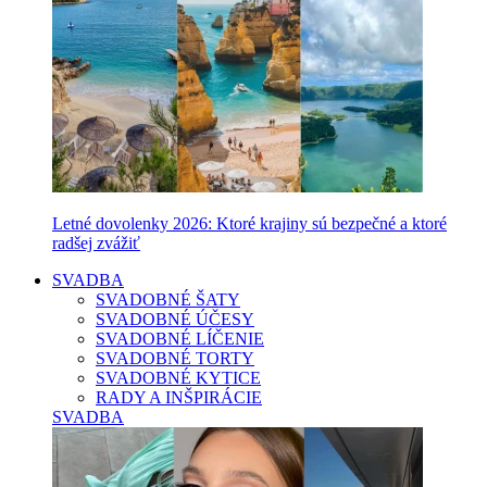
Letné dovolenky 2026: Ktoré krajiny sú bezpečné a ktoré
radšej zvážiť
SVADBA
SVADOBNÉ ŠATY
SVADOBNÉ ÚČESY
SVADOBNÉ LÍČENIE
SVADOBNÉ TORTY
SVADOBNÉ KYTICE
RADY A INŠPIRÁCIE
SVADBA