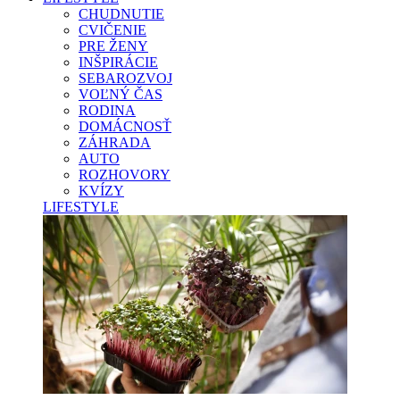
CHUDNUTIE
CVIČENIE
PRE ŽENY
INŠPIRÁCIE
SEBAROZVOJ
VOĽNÝ ČAS
RODINA
DOMÁCNOSŤ
ZÁHRADA
AUTO
ROZHOVORY
KVÍZY
LIFESTYLE