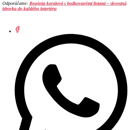
Odporúčame:
Begónia koralová s bodkovanými listami – skvostná
izbovka do každého interiéru