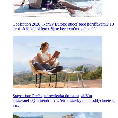
Coolcation 2026: Kam v Európe utiecť pred horúčavami? 10
destinácií, kde si leto užijete bez extrémnych teplôt
Staycation: Prečo je dovolenka doma najväčším
cestovateľským trendom? Ušetríte stovky eur a oddýchnete si
viac