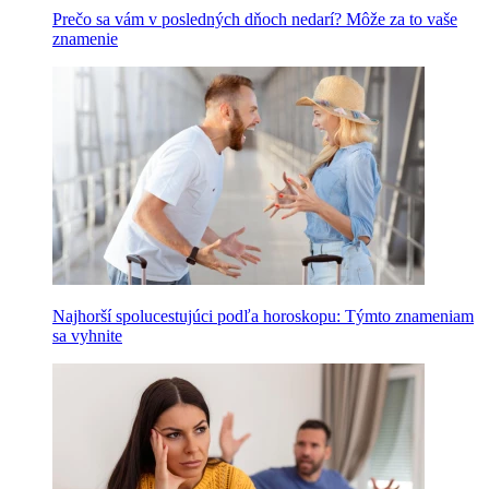
Prečo sa vám v posledných dňoch nedarí? Môže za to vaše
znamenie
Najhorší spolucestujúci podľa horoskopu: Týmto znameniam
sa vyhnite