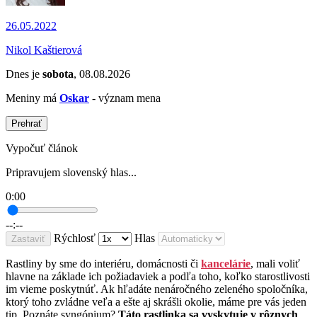
26.05.2022
Nikol Kaštierová
Dnes je
sobota
, 08.08.2026
Meniny má
Oskar
- význam mena
Prehrať
Vypočuť článok
Pripravujem slovenský hlas...
0:00
--:--
Rýchlosť
Hlas
Zastaviť
Rastliny by sme do interiéru, domácnosti či
kancelárie
, mali voliť
hlavne na základe ich požiadaviek a podľa toho, koľko starostlivosti
im vieme poskytnúť. Ak hľadáte nenáročného zeleného spoločníka,
ktorý toho zvládne veľa a ešte aj skrášli okolie, máme pre vás jeden
tip. Poznáte syngónium?
Táto rastlinka sa vyskytuje v rôznych