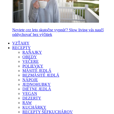
Neviete cez leto skutočne vypnúť? Slow living vás naučí
oddychovať bez výčitiek
VZŤAHY
RECEPTY
RAŇAJKY
OBEDY
VEČERE
POLIEVKY
MÄSITÉ JEDLÁ
BEZMÄSITÉ JEDLÁ
NÁPOJE
JEDNOHUBKY
DIÉTNE JEDLÁ
VEGAN
DEZERTY
RAW
KUCHÁRKY
RECEPTY ŠÉFKUCHÁROV