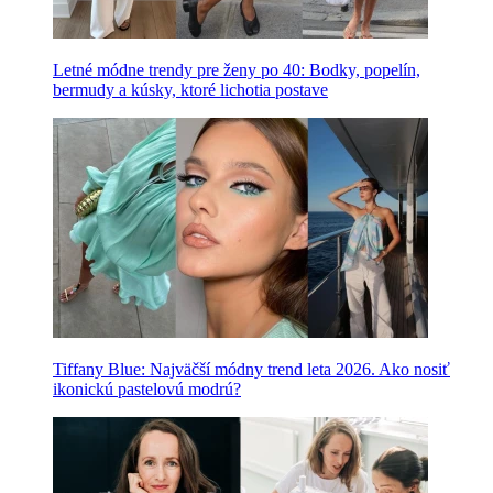
Letné módne trendy pre ženy po 40: Bodky, popelín,
bermudy a kúsky, ktoré lichotia postave
Tiffany Blue: Najväčší módny trend leta 2026. Ako nosiť
ikonickú pastelovú modrú?