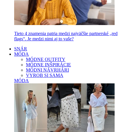
Tieto 4 znamenia patria medzi najväčšie partnerské „red
flags“. Je medzi nimi aj to vaše?
SNÁR
MÓDA
MÓDNE OUTFITY
MÓDNE INŠPIRÁCIE
MÓDNI NÁVRHÁRI
VYROB SI SAMA
MÓDA