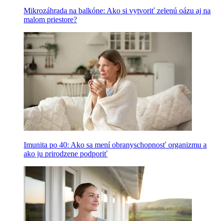
Mikrozáhrada na balkóne: Ako si vytvoriť zelenú oázu aj na
malom priestore?
Imunita po 40: Ako sa mení obranyschopnosť organizmu a
ako ju prirodzene podporiť