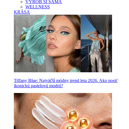
VYROB SI SAMA
WELLNESS
KRÁSA
Tiffany Blue: Najväčší módny trend leta 2026. Ako nosiť
ikonickú pastelovú modrú?