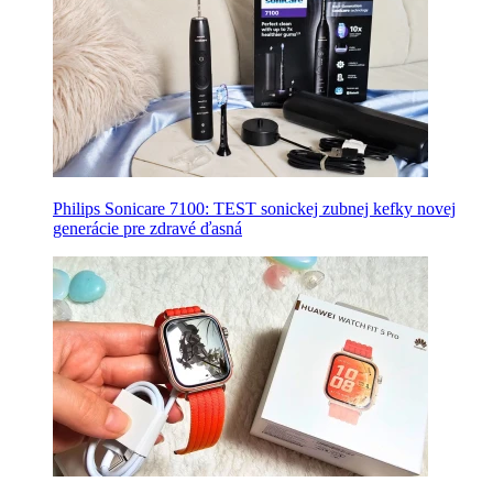
Philips Sonicare 7100: TEST sonickej zubnej kefky novej
generácie pre zdravé ďasná