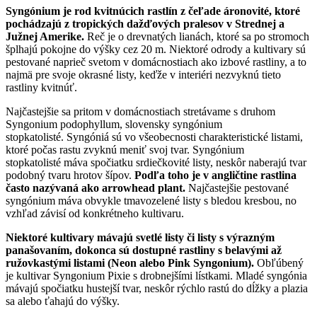
Syngónium je rod kvitnúcich rastlín z čeľade áronovité, ktoré
pochádzajú z tropických dažďových pralesov v Strednej a
Južnej Amerike.
Reč je o drevnatých lianách, ktoré sa po stromoch
šplhajú pokojne do výšky cez 20 m. Niektoré odrody a kultivary sú
pestované naprieč svetom v domácnostiach ako izbové rastliny, a to
najmä pre svoje okrasné listy, keďže v interiéri nezvyknú tieto
rastliny kvitnúť.
Najčastejšie sa pritom v domácnostiach stretávame s druhom
Syngonium podophyllum, slovensky syngónium
stopkatolisté. Syngóniá sú vo všeobecnosti charakteristické listami,
ktoré počas rastu zvyknú meniť svoj tvar. Syngónium
stopkatolisté máva spočiatku srdiečkovité listy, neskôr naberajú tvar
podobný tvaru hrotov šípov.
Podľa toho je v angličtine rastlina
často nazývaná ako arrowhead plant.
Najčastejšie pestované
syngónium máva obvykle tmavozelené listy s bledou kresbou, no
vzhľad závisí od konkrétneho kultivaru.
Niektoré kultivary mávajú svetlé listy či listy s výrazným
panašovaním, dokonca sú dostupné rastliny s belavými až
ružovkastými listami (Neon alebo Pink Syngonium).
Obľúbený
je kultivar Syngonium Pixie s drobnejšími lístkami. Mladé syngónia
mávajú spočiatku hustejší tvar, neskôr rýchlo rastú do dĺžky a plazia
sa alebo ťahajú do výšky.