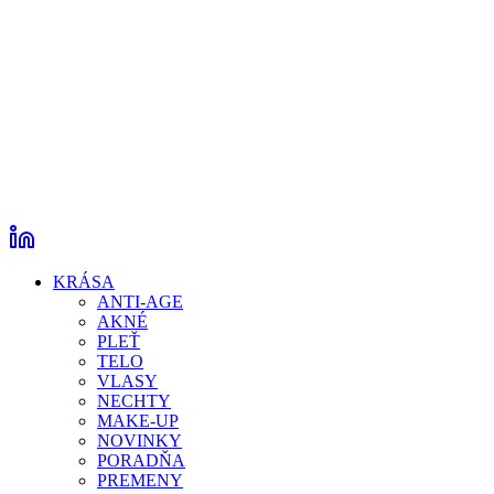
KRÁSA
ANTI-AGE
AKNÉ
PLEŤ
TELO
VLASY
NECHTY
MAKE-UP
NOVINKY
PORADŇA
PREMENY