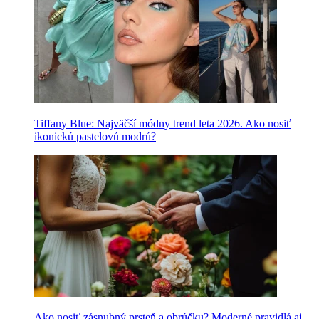
Tiffany Blue: Najväčší módny trend leta 2026. Ako nosiť
ikonickú pastelovú modrú?
Ako nosiť zásnubný prsteň a obrúčku? Moderné pravidlá aj