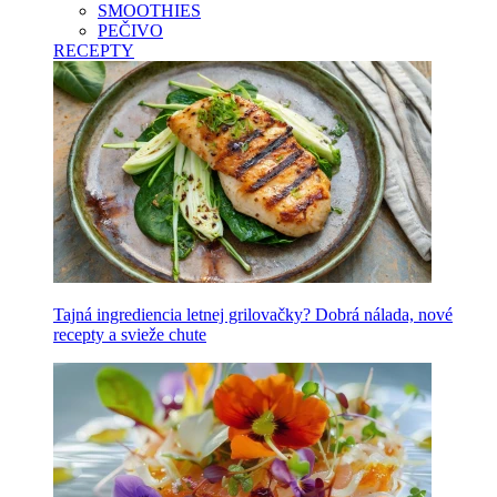
SMOOTHIES
PEČIVO
RECEPTY
Tajná ingrediencia letnej grilovačky? Dobrá nálada, nové
recepty a svieže chute