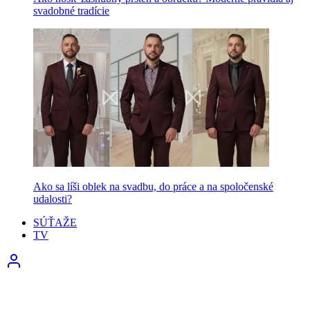
svadobné tradície
Ako sa líši oblek na svadbu, do práce a na spoločenské
udalosti?
SÚŤAŽE
TV