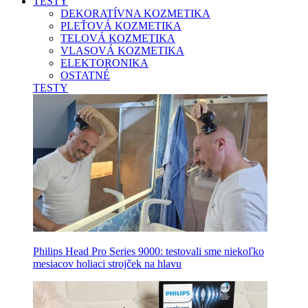
TESTY
DEKORATÍVNA KOZMETIKA
PLEŤOVÁ KOZMETIKA
TELOVÁ KOZMETIKA
VLASOVÁ KOZMETIKA
ELEKTORONIKA
OSTATNÉ
TESTY
Philips Head Pro Series 9000: testovali sme niekoľko
mesiacov holiaci strojček na hlavu