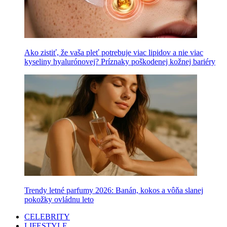
Ako zistiť, že vaša pleť potrebuje viac lipidov a nie viac
kyseliny hyalurónovej? Príznaky poškodenej kožnej bariéry
Trendy letné parfumy 2026: Banán, kokos a vôňa slanej
pokožky ovládnu leto
CELEBRITY
LIFESTYLE