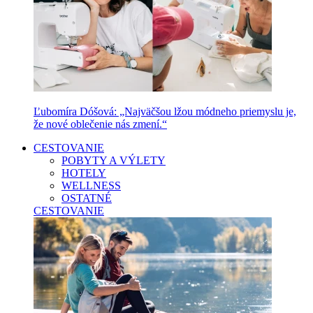
Ľubomíra Dóšová: „Najväčšou lžou módneho priemyslu je,
že nové oblečenie nás zmení.“
CESTOVANIE
POBYTY A VÝLETY
HOTELY
WELLNESS
OSTATNÉ
CESTOVANIE