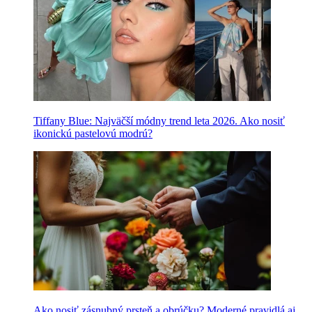
Tiffany Blue: Najväčší módny trend leta 2026. Ako nosiť
ikonickú pastelovú modrú?
Ako nosiť zásnubný prsteň a obrúčku? Moderné pravidlá aj