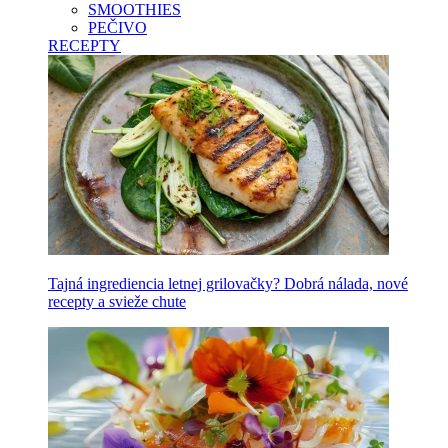
SMOOTHIES
PEČIVO
RECEPTY
Tajná ingrediencia letnej grilovačky? Dobrá nálada, nové
recepty a svieže chute