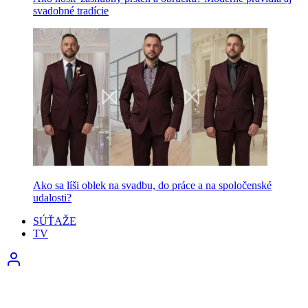
svadobné tradície
Ako sa líši oblek na svadbu, do práce a na spoločenské
udalosti?
SÚŤAŽE
TV