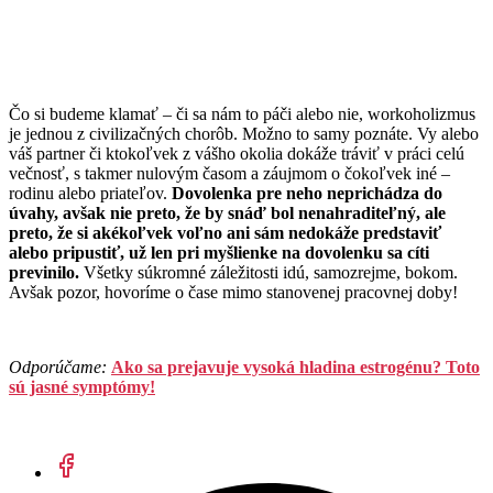
Čo si budeme klamať – či sa nám to páči alebo nie, workoholizmus
je jednou z civilizačných chorôb. Možno to samy poznáte. Vy alebo
váš partner či ktokoľvek z vášho okolia dokáže tráviť v práci celú
večnosť, s takmer nulovým časom a záujmom o čokoľvek iné –
rodinu alebo priateľov.
Dovolenka pre neho neprichádza do
úvahy, avšak nie preto, že by snáď bol nenahraditeľný, ale
preto, že si akékoľvek voľno ani sám nedokáže predstaviť
alebo pripustiť, už len pri myšlienke na dovolenku sa cíti
previnilo.
Všetky súkromné záležitosti idú, samozrejme, bokom.
Avšak pozor, hovoríme o čase mimo stanovenej pracovnej doby!
Odporúčame:
Ako sa prejavuje vysoká hladina estrogénu? Toto
sú jasné symptómy!