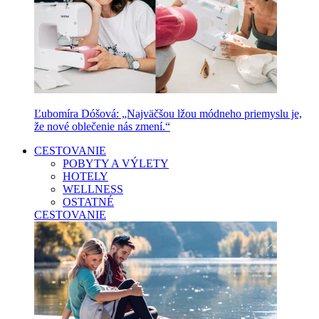
Ľubomíra Dóšová: „Najväčšou lžou módneho priemyslu je,
že nové oblečenie nás zmení.“
CESTOVANIE
POBYTY A VÝLETY
HOTELY
WELLNESS
OSTATNÉ
CESTOVANIE