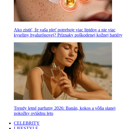
Ako zistiť, že vaša pleť potrebuje viac lipidov a nie viac
kyseliny hyalurónovej? Príznaky poškodenej kožnej bariéry
Trendy letné parfumy 2026: Banán, kokos a vôňa slanej
pokožky ovládnu leto
CELEBRITY
LIFESTYLE