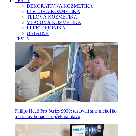
TESTY
DEKORATÍVNA KOZMETIKA
PLEŤOVÁ KOZMETIKA
TELOVÁ KOZMETIKA
VLASOVÁ KOZMETIKA
ELEKTORONIKA
OSTATNÉ
TESTY
Philips Head Pro Series 9000: testovali sme niekoľko
mesiacov holiaci strojček na hlavu