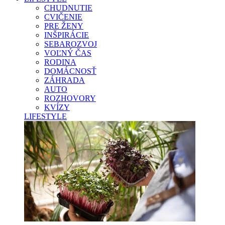
CHUDNUTIE
CVIČENIE
PRE ŽENY
INŠPIRÁCIE
SEBAROZVOJ
VOĽNÝ ČAS
RODINA
DOMÁCNOSŤ
ZÁHRADA
AUTO
ROZHOVORY
KVÍZY
LIFESTYLE