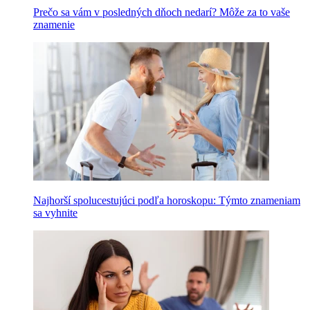
Prečo sa vám v posledných dňoch nedarí? Môže za to vaše
znamenie
Najhorší spolucestujúci podľa horoskopu: Týmto znameniam
sa vyhnite