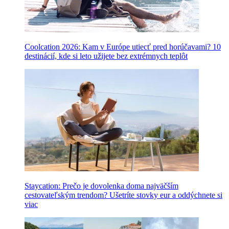
Coolcation 2026: Kam v Európe utiecť pred horúčavami? 10
destinácií, kde si leto užijete bez extrémnych teplôt
Staycation: Prečo je dovolenka doma najväčším
cestovateľským trendom? Ušetríte stovky eur a oddýchnete si
viac