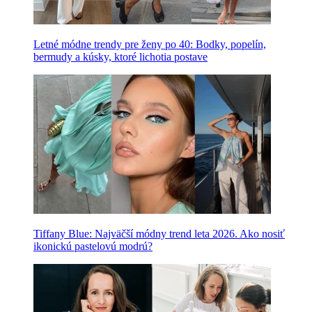
Letné módne trendy pre ženy po 40: Bodky, popelín,
bermudy a kúsky, ktoré lichotia postave
Tiffany Blue: Najväčší módny trend leta 2026. Ako nosiť
ikonickú pastelovú modrú?