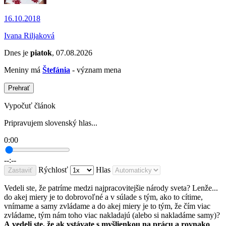
16.10.2018
Ivana Riljaková
Dnes je
piatok
, 07.08.2026
Meniny má
Štefánia
- význam mena
Prehrať
Vypočuť článok
Pripravujem slovenský hlas...
0:00
--:--
Rýchlosť
Hlas
Zastaviť
Vedeli ste, že patríme medzi najpracovitejšie národy sveta? Lenže...
do akej miery je to dobrovoľné a v súlade s tým, ako to cítime,
vnímame a samy zvládame a do akej miery je to tým, že čím viac
zvládame, tým nám toho viac nakladajú (alebo si nakladáme samy)?
A vedeli ste, že ak vstávate s myšlienkou na prácu a rovnako