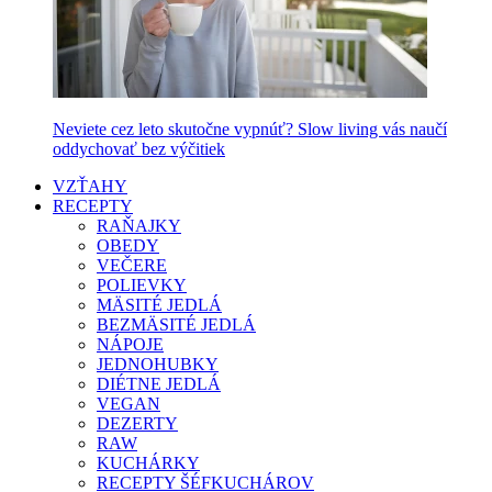
Neviete cez leto skutočne vypnúť? Slow living vás naučí
oddychovať bez výčitiek
VZŤAHY
RECEPTY
RAŇAJKY
OBEDY
VEČERE
POLIEVKY
MÄSITÉ JEDLÁ
BEZMÄSITÉ JEDLÁ
NÁPOJE
JEDNOHUBKY
DIÉTNE JEDLÁ
VEGAN
DEZERTY
RAW
KUCHÁRKY
RECEPTY ŠÉFKUCHÁROV