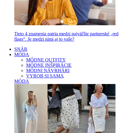
Tieto 4 znamenia patria medzi najväčšie partnerské „red
flags“. Je medzi nimi aj to vaše?
SNÁR
MÓDA
MÓDNE OUTFITY
MÓDNE INŠPIRÁCIE
MÓDNI NÁVRHÁRI
VYROB SI SAMA
MÓDA