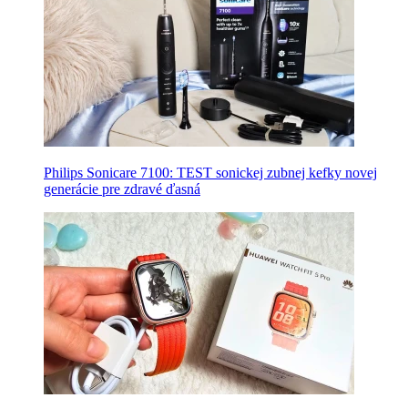
Philips Sonicare 7100: TEST sonickej zubnej kefky novej
generácie pre zdravé ďasná