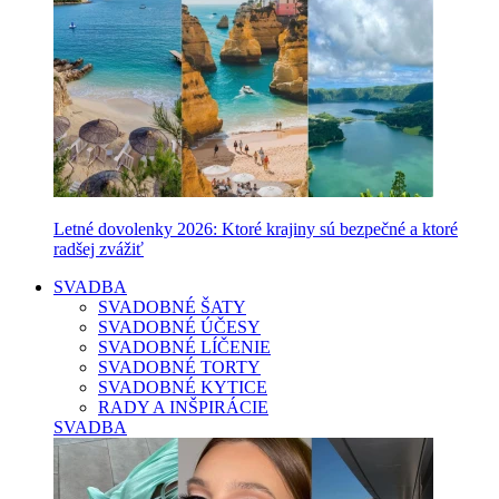
Letné dovolenky 2026: Ktoré krajiny sú bezpečné a ktoré
radšej zvážiť
SVADBA
SVADOBNÉ ŠATY
SVADOBNÉ ÚČESY
SVADOBNÉ LÍČENIE
SVADOBNÉ TORTY
SVADOBNÉ KYTICE
RADY A INŠPIRÁCIE
SVADBA