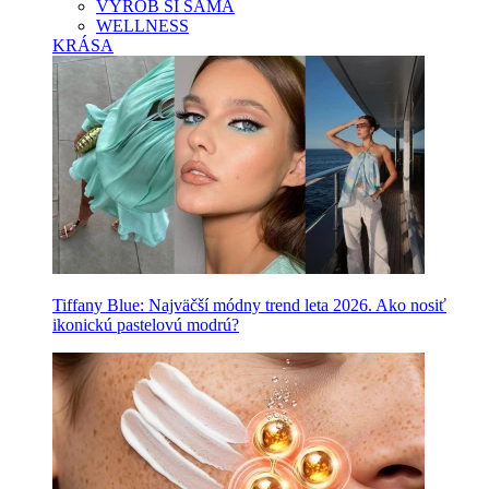
VYROB SI SAMA
WELLNESS
KRÁSA
Tiffany Blue: Najväčší módny trend leta 2026. Ako nosiť
ikonickú pastelovú modrú?