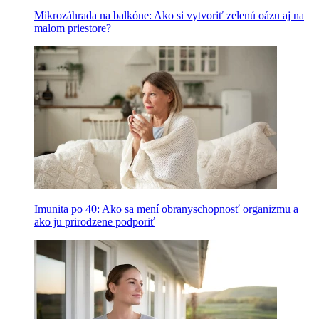
Mikrozáhrada na balkóne: Ako si vytvoriť zelenú oázu aj na
malom priestore?
Imunita po 40: Ako sa mení obranyschopnosť organizmu a
ako ju prirodzene podporiť