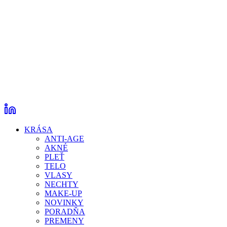
KRÁSA
ANTI-AGE
AKNÉ
PLEŤ
TELO
VLASY
NECHTY
MAKE-UP
NOVINKY
PORADŇA
PREMENY