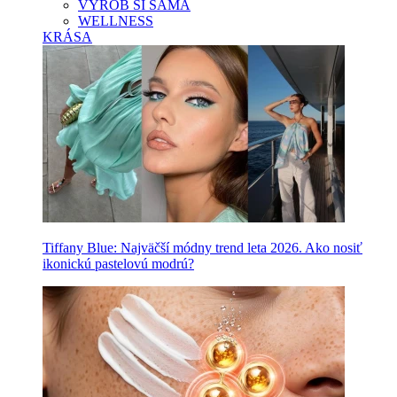
VYROB SI SAMA
WELLNESS
KRÁSA
Tiffany Blue: Najväčší módny trend leta 2026. Ako nosiť
ikonickú pastelovú modrú?