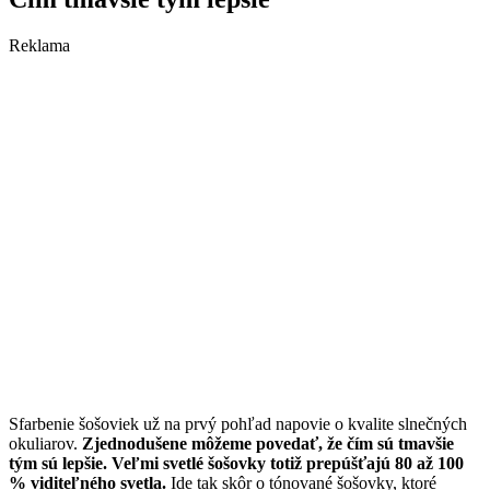
Reklama
Sfarbenie šošoviek už na prvý pohľad napovie o kvalite slnečných
okuliarov.
Zjednodušene môžeme povedať, že čím sú tmavšie
tým sú lepšie. Veľmi svetlé šošovky totiž prepúšťajú 80 až 100
% viditeľného svetla.
Ide tak skôr o tónované šošovky, ktoré