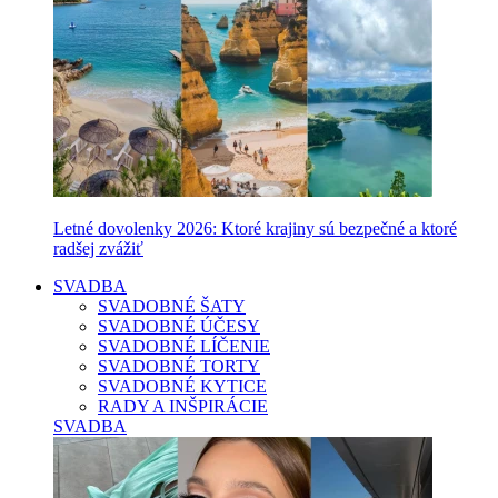
Letné dovolenky 2026: Ktoré krajiny sú bezpečné a ktoré
radšej zvážiť
SVADBA
SVADOBNÉ ŠATY
SVADOBNÉ ÚČESY
SVADOBNÉ LÍČENIE
SVADOBNÉ TORTY
SVADOBNÉ KYTICE
RADY A INŠPIRÁCIE
SVADBA