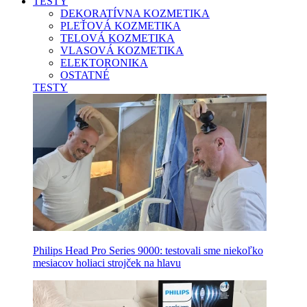
TESTY
DEKORATÍVNA KOZMETIKA
PLEŤOVÁ KOZMETIKA
TELOVÁ KOZMETIKA
VLASOVÁ KOZMETIKA
ELEKTORONIKA
OSTATNÉ
TESTY
Philips Head Pro Series 9000: testovali sme niekoľko
mesiacov holiaci strojček na hlavu