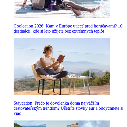
Coolcation 2026: Kam v Európe utiecť pred horúčavami? 10
destinácií, kde si leto užijete bez extrémnych teplôt
Staycation: Prečo je dovolenka doma najväčším
cestovateľským trendom? Ušetríte stovky eur a oddýchnete si
viac