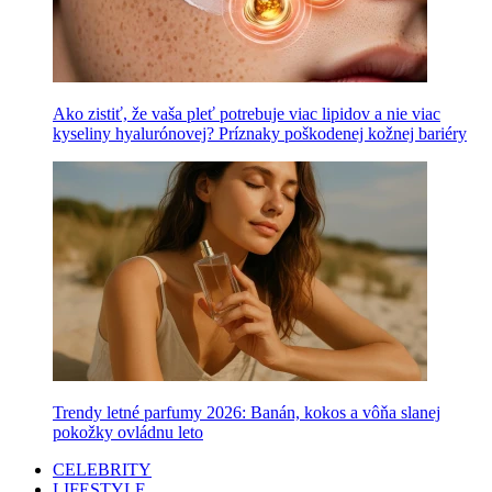
Ako zistiť, že vaša pleť potrebuje viac lipidov a nie viac
kyseliny hyalurónovej? Príznaky poškodenej kožnej bariéry
Trendy letné parfumy 2026: Banán, kokos a vôňa slanej
pokožky ovládnu leto
CELEBRITY
LIFESTYLE