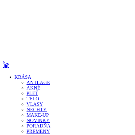
KRÁSA
ANTI-AGE
AKNÉ
PLEŤ
TELO
VLASY
NECHTY
MAKE-UP
NOVINKY
PORADŇA
PREMENY