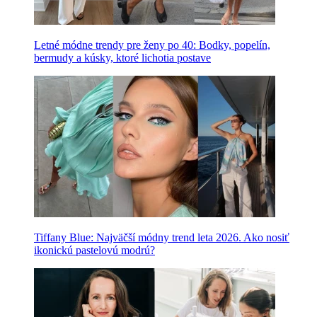
Letné módne trendy pre ženy po 40: Bodky, popelín,
bermudy a kúsky, ktoré lichotia postave
Tiffany Blue: Najväčší módny trend leta 2026. Ako nosiť
ikonickú pastelovú modrú?