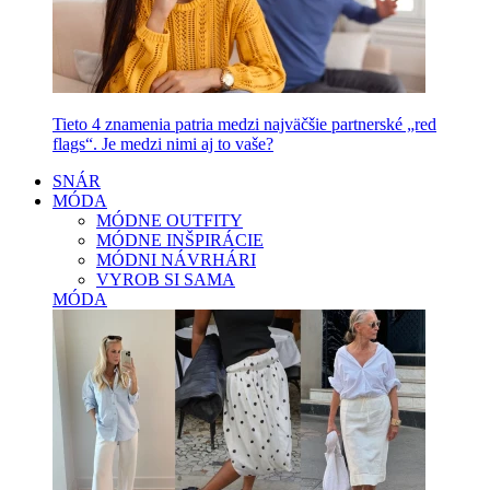
Tieto 4 znamenia patria medzi najväčšie partnerské „red
flags“. Je medzi nimi aj to vaše?
SNÁR
MÓDA
MÓDNE OUTFITY
MÓDNE INŠPIRÁCIE
MÓDNI NÁVRHÁRI
VYROB SI SAMA
MÓDA