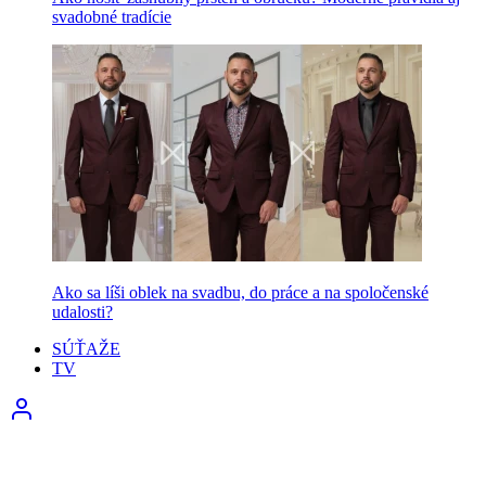
svadobné tradície
Ako sa líši oblek na svadbu, do práce a na spoločenské
udalosti?
SÚŤAŽE
TV