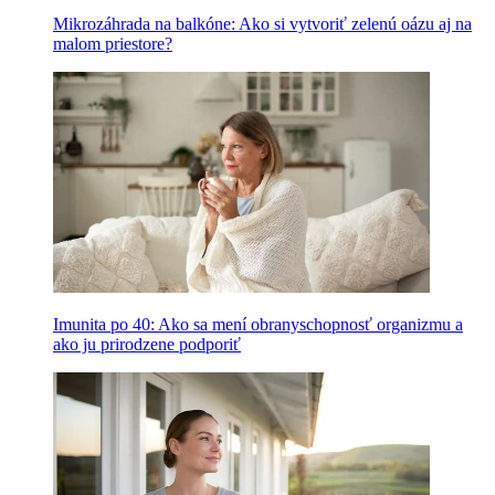
Mikrozáhrada na balkóne: Ako si vytvoriť zelenú oázu aj na
malom priestore?
Imunita po 40: Ako sa mení obranyschopnosť organizmu a
ako ju prirodzene podporiť