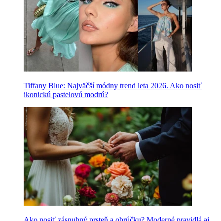
Tiffany Blue: Najväčší módny trend leta 2026. Ako nosiť
ikonickú pastelovú modrú?
Ako nosiť zásnubný prsteň a obrúčku? Moderné pravidlá aj