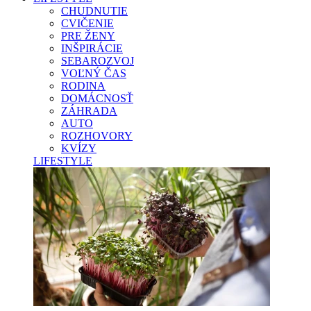
CHUDNUTIE
CVIČENIE
PRE ŽENY
INŠPIRÁCIE
SEBAROZVOJ
VOĽNÝ ČAS
RODINA
DOMÁCNOSŤ
ZÁHRADA
AUTO
ROZHOVORY
KVÍZY
LIFESTYLE