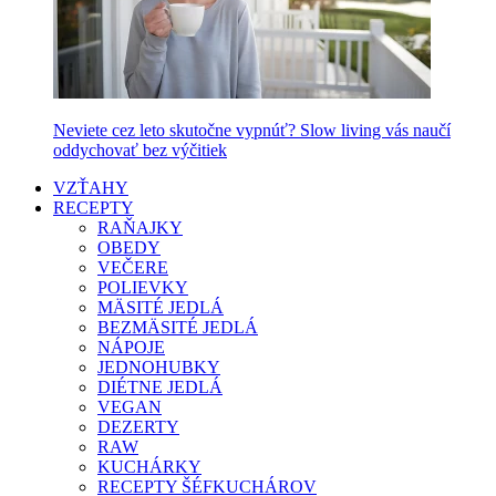
Neviete cez leto skutočne vypnúť? Slow living vás naučí
oddychovať bez výčitiek
VZŤAHY
RECEPTY
RAŇAJKY
OBEDY
VEČERE
POLIEVKY
MÄSITÉ JEDLÁ
BEZMÄSITÉ JEDLÁ
NÁPOJE
JEDNOHUBKY
DIÉTNE JEDLÁ
VEGAN
DEZERTY
RAW
KUCHÁRKY
RECEPTY ŠÉFKUCHÁROV