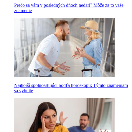
Prečo sa vám v posledných dňoch nedarí? Môže za to vaše
znamenie
Najhorší spolucestujúci podľa horoskopu: Týmto znameniam
sa vyhnite