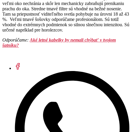
veľmi oko nechránia a skôr len mechanicky zabraňujú prenikaniu
prachu do oka. Stredne tmavé filtre sú vhodné na bežné nosenie.
Tam sa priepustnosť viditeľného svetla pohybuje na úrovni 18 až 43
%. Veľmi tmavé šošovky odporúčame profesionálom. Sú totiž
vhodné do extrémnych podmienok so silnou slnečnou intenzitou. Sú
určené napríklad pre horolezcov.
Odporúčame:
Aké letné kabelky by nemali chýbať v tvojom
šatníku?