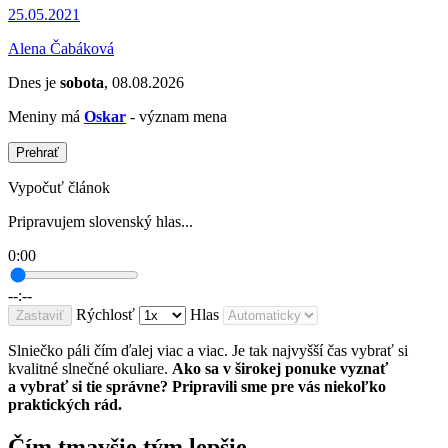
25.05.2021
Alena Čabáková
Dnes je
sobota
, 08.08.2026
Meniny má
Oskar
- význam mena
Prehrať
Vypočuť článok
Pripravujem slovenský hlas...
0:00
--:--
Rýchlosť
Hlas
Zastaviť
Slniečko páli čím ďalej viac a viac. Je tak najvyšší čas vybrať si
kvalitné slnečné okuliare.
Ako sa v širokej ponuke vyznať
a vybrať si tie správne? Pripravili sme pre vás niekoľko
praktických rád.
Čím tmavšie tým lepšie