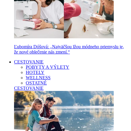
Ľubomíra Dóšová: „Najväčšou lžou módneho priemyslu je,
že nové oblečenie nás zmení.“
CESTOVANIE
POBYTY A VÝLETY
HOTELY
WELLNESS
OSTATNÉ
CESTOVANIE