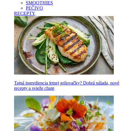
SMOOTHIES
PEČIVO
RECEPTY
Tajná ingrediencia letnej grilovačky? Dobrá nálada, nové
recepty a svieže chute