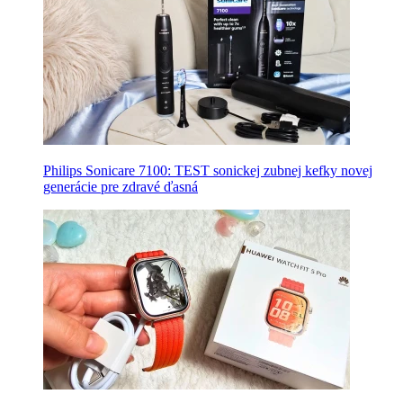
Philips Sonicare 7100: TEST sonickej zubnej kefky novej
generácie pre zdravé ďasná