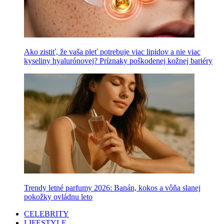
Ako zistiť, že vaša pleť potrebuje viac lipidov a nie viac
kyseliny hyalurónovej? Príznaky poškodenej kožnej bariéry
Trendy letné parfumy 2026: Banán, kokos a vôňa slanej
pokožky ovládnu leto
CELEBRITY
LIFESTYLE