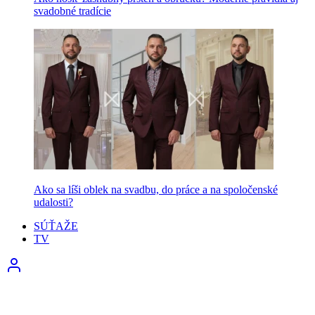
svadobné tradície
Ako sa líši oblek na svadbu, do práce a na spoločenské
udalosti?
SÚŤAŽE
TV