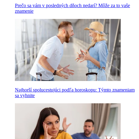
Prečo sa vám v posledných dňoch nedarí? Môže za to vaše
znamenie
Najhorší spolucestujúci podľa horoskopu: Týmto znameniam
sa vyhnite