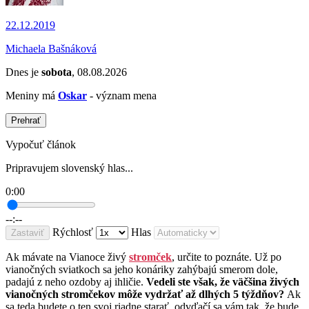
22.12.2019
Michaela Bašnáková
Dnes je
sobota
, 08.08.2026
Meniny má
Oskar
- význam mena
Prehrať
Vypočuť článok
Pripravujem slovenský hlas...
0:00
--:--
Rýchlosť
Hlas
Zastaviť
Ak mávate na Vianoce živý
stromček
, určite to poznáte. Už po
vianočných sviatkoch sa jeho konáriky zahýbajú smerom dole,
padajú z neho ozdoby aj ihličie.
Vedeli ste však, že väčšina živých
vianočných stromčekov môže vydržať až dlhých 5 týždňov?
Ak
sa teda budete o ten svoj riadne starať, odvďačí sa vám tak, že bude