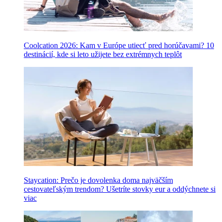
Coolcation 2026: Kam v Európe utiecť pred horúčavami? 10
destinácií, kde si leto užijete bez extrémnych teplôt
Staycation: Prečo je dovolenka doma najväčším
cestovateľským trendom? Ušetríte stovky eur a oddýchnete si
viac