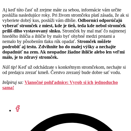
Aj keď túto časť už zrejme máte za sebou, informácie vám určite
poslúžia nasledujúce roky. Pri živom stromčeku platí zásada, že ak si
vyberiete dobrý kus, poslúži vám dlhšie.
Odborníci odporúčajú
vyberať stromček z miest, kde je tieň, teda kde nebol stromček
príliš dlho vystavovaný slnku.
Stromček by mal mať čo najmenej
hnedého ihličia a ihličie by malo byť ohybné medzi prstami a
nemalo by pôsobením tlaku rúk opadať.
Stromček môžete
podrobiť aj testu. Zdvihnite ho do malej výšky a nechajte
dopadnúť na zem. Ak neopadne žiadne ihličie alebo len veľmi
málo, je to zdravý stromček.
Náš tip!
Keď už odchádzate s konkrétnym stromčekom, nechajte si
od predajcu zrezať kmeň. Čerstvo zrezaný bude dobre sať vodu.
Inšpiruj sa:
Vianočné pohľadnice: Vyrob si ich jednoducho
sama!