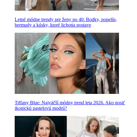
Letné módne trendy pre ženy po 40: Bodky, popelín,
bermudy a kúsky, ktoré lichotia postave
Tiffany Blue: Najväčší módny trend leta 2026. Ako nosiť
ikonickú pastelovú modrú?