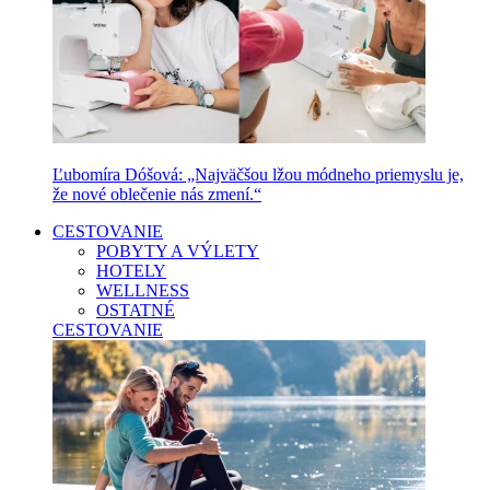
Ľubomíra Dóšová: „Najväčšou lžou módneho priemyslu je,
že nové oblečenie nás zmení.“
CESTOVANIE
POBYTY A VÝLETY
HOTELY
WELLNESS
OSTATNÉ
CESTOVANIE