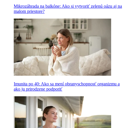
Mikrozáhrada na balkóne: Ako si vytvoriť zelenú oázu aj na
malom priestore?
Imunita po 40: Ako sa mení obranyschopnosť organizmu a
ako ju prirodzene podporiť