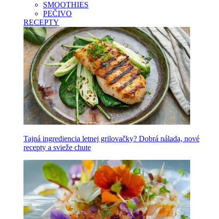
SMOOTHIES
PEČIVO
RECEPTY
Tajná ingrediencia letnej grilovačky? Dobrá nálada, nové
recepty a svieže chute