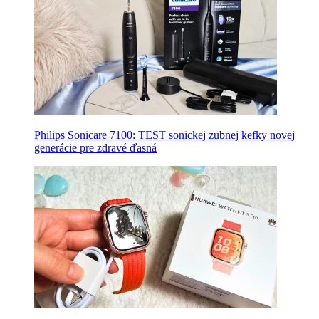
Philips Sonicare 7100: TEST sonickej zubnej kefky novej
generácie pre zdravé ďasná