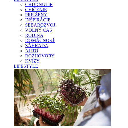
CHUDNUTIE
CVIČENIE
PRE ŽENY
INŠPIRÁCIE
SEBAROZVOJ
VOĽNÝ ČAS
RODINA
DOMÁCNOSŤ
ZÁHRADA
AUTO
ROZHOVORY
KVÍZY
LIFESTYLE