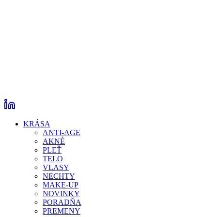
KRÁSA
ANTI-AGE
AKNÉ
PLEŤ
TELO
VLASY
NECHTY
MAKE-UP
NOVINKY
PORADŇA
PREMENY