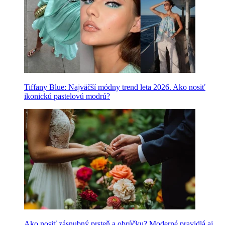
Tiffany Blue: Najväčší módny trend leta 2026. Ako nosiť
ikonickú pastelovú modrú?
Ako nosiť zásnubný prsteň a obrúčku? Moderné pravidlá aj