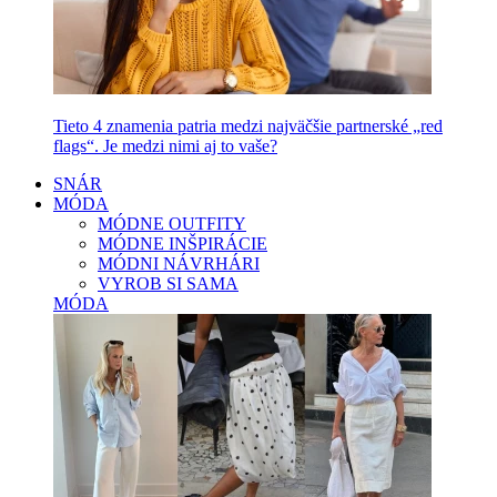
Tieto 4 znamenia patria medzi najväčšie partnerské „red
flags“. Je medzi nimi aj to vaše?
SNÁR
MÓDA
MÓDNE OUTFITY
MÓDNE INŠPIRÁCIE
MÓDNI NÁVRHÁRI
VYROB SI SAMA
MÓDA