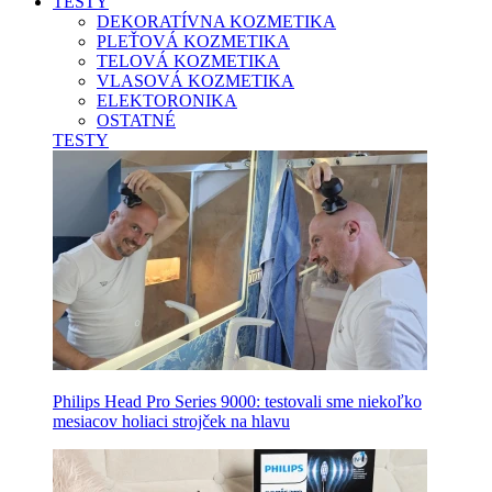
TESTY
DEKORATÍVNA KOZMETIKA
PLEŤOVÁ KOZMETIKA
TELOVÁ KOZMETIKA
VLASOVÁ KOZMETIKA
ELEKTORONIKA
OSTATNÉ
TESTY
Philips Head Pro Series 9000: testovali sme niekoľko
mesiacov holiaci strojček na hlavu