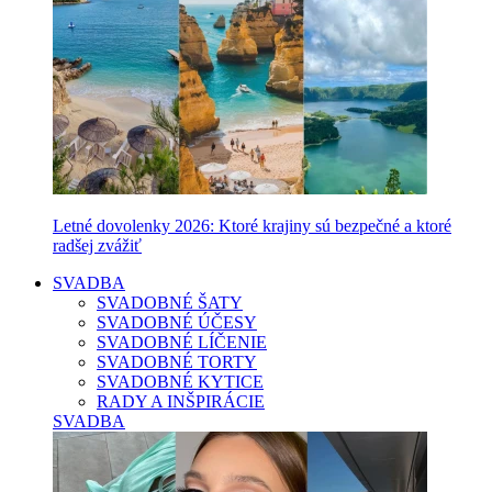
Letné dovolenky 2026: Ktoré krajiny sú bezpečné a ktoré
radšej zvážiť
SVADBA
SVADOBNÉ ŠATY
SVADOBNÉ ÚČESY
SVADOBNÉ LÍČENIE
SVADOBNÉ TORTY
SVADOBNÉ KYTICE
RADY A INŠPIRÁCIE
SVADBA