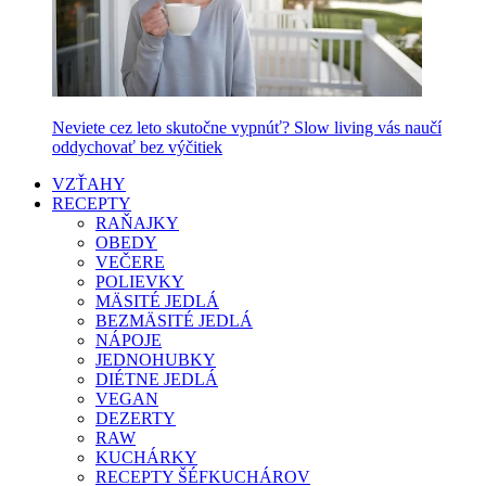
Neviete cez leto skutočne vypnúť? Slow living vás naučí
oddychovať bez výčitiek
VZŤAHY
RECEPTY
RAŇAJKY
OBEDY
VEČERE
POLIEVKY
MÄSITÉ JEDLÁ
BEZMÄSITÉ JEDLÁ
NÁPOJE
JEDNOHUBKY
DIÉTNE JEDLÁ
VEGAN
DEZERTY
RAW
KUCHÁRKY
RECEPTY ŠÉFKUCHÁROV