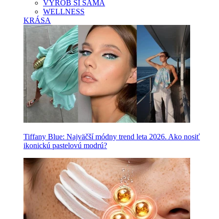
VYROB SI SAMA
WELLNESS
KRÁSA
Tiffany Blue: Najväčší módny trend leta 2026. Ako nosiť
ikonickú pastelovú modrú?