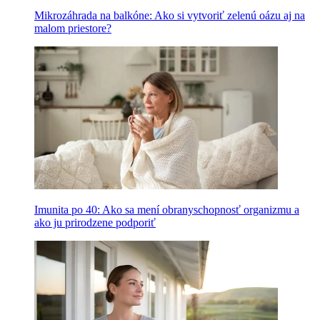
Mikrozáhrada na balkóne: Ako si vytvoriť zelenú oázu aj na
malom priestore?
Imunita po 40: Ako sa mení obranyschopnosť organizmu a
ako ju prirodzene podporiť