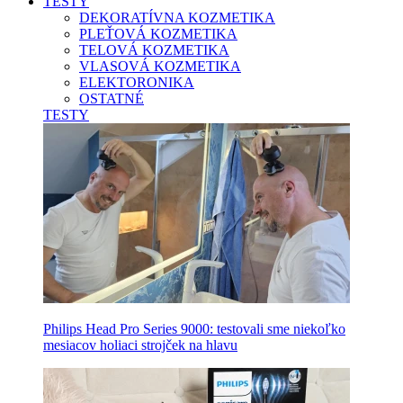
TESTY
DEKORATÍVNA KOZMETIKA
PLEŤOVÁ KOZMETIKA
TELOVÁ KOZMETIKA
VLASOVÁ KOZMETIKA
ELEKTORONIKA
OSTATNÉ
TESTY
Philips Head Pro Series 9000: testovali sme niekoľko
mesiacov holiaci strojček na hlavu