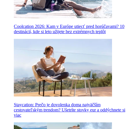
Coolcation 2026: Kam v Európe utiecť pred horúčavami? 10
destinácií, kde si leto užijete bez extrémnych teplôt
Staycation: Prečo je dovolenka doma najväčším
cestovateľským trendom? Ušetríte stovky eur a oddýchnete si
viac