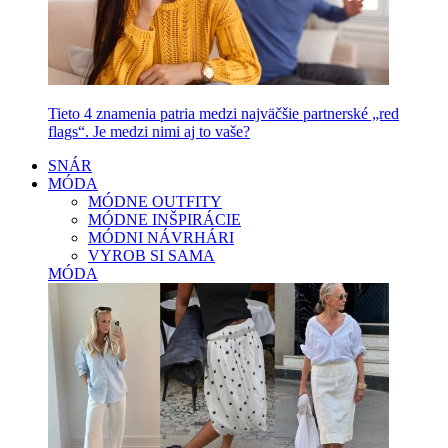
Tieto 4 znamenia patria medzi najväčšie partnerské „red
flags“. Je medzi nimi aj to vaše?
SNÁR
MÓDA
MÓDNE OUTFITY
MÓDNE INŠPIRÁCIE
MÓDNI NÁVRHÁRI
VYROB SI SAMA
MÓDA