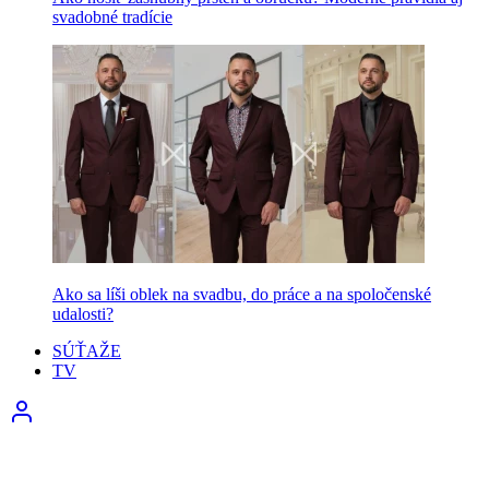
svadobné tradície
Ako sa líši oblek na svadbu, do práce a na spoločenské
udalosti?
SÚŤAŽE
TV