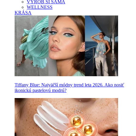
VYROB SI SAMA
WELLNESS
KRÁSA
Tiffany Blue: Najväčší módny trend leta 2026. Ako nosiť
ikonickú pastelovú modrú?