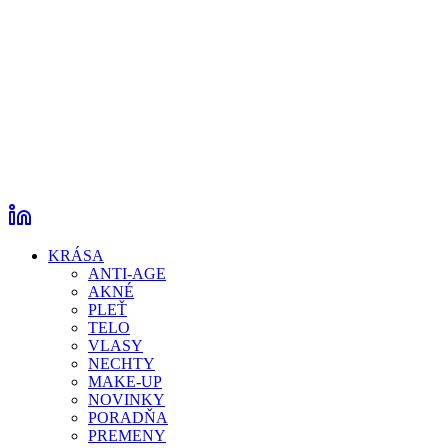
KRÁSA
ANTI-AGE
AKNÉ
PLEŤ
TELO
VLASY
NECHTY
MAKE-UP
NOVINKY
PORADŇA
PREMENY