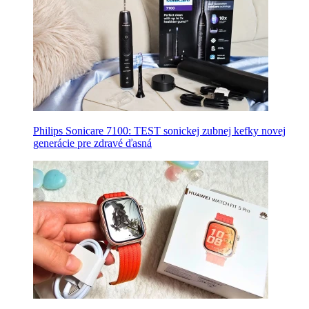
Philips Sonicare 7100: TEST sonickej zubnej kefky novej
generácie pre zdravé ďasná