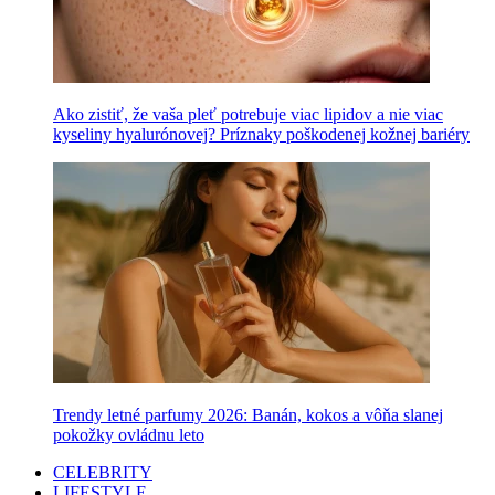
Ako zistiť, že vaša pleť potrebuje viac lipidov a nie viac
kyseliny hyalurónovej? Príznaky poškodenej kožnej bariéry
Trendy letné parfumy 2026: Banán, kokos a vôňa slanej
pokožky ovládnu leto
CELEBRITY
LIFESTYLE