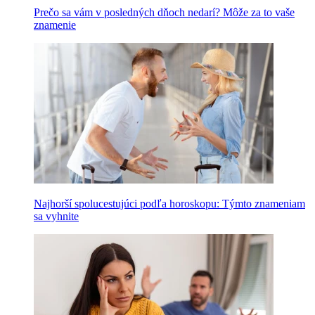
Prečo sa vám v posledných dňoch nedarí? Môže za to vaše
znamenie
Najhorší spolucestujúci podľa horoskopu: Týmto znameniam
sa vyhnite