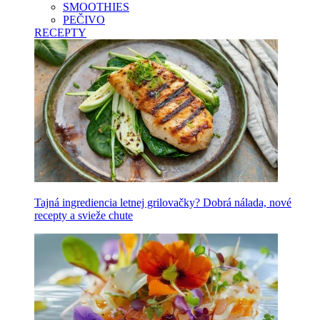
SMOOTHIES
PEČIVO
RECEPTY
Tajná ingrediencia letnej grilovačky? Dobrá nálada, nové
recepty a svieže chute