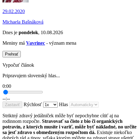
29.02.2020
Michaela Bašnáková
Dnes je
pondelok
, 10.08.2026
Meniny má
Vavrinec
- význam mena
Prehrať
Vypočuť článok
Pripravujem slovenský hlas...
0:00
--:--
Rýchlosť
Hlas
Zastaviť
Striktný zdravý jedálniček môže byť nepochybne cítiť aj na
rodinnom rozpočte.
Stravovať sa čisto z bio či organických
potravín, z ktorých musíte i variť, môže byť nákladné, no určite
sa jesť zdravo s obmedzeným rozpočtom dá.
Existuje niekoľko
dobrých rád a tipov, vďaka ktorým môžete na zdravej strave ušetriť