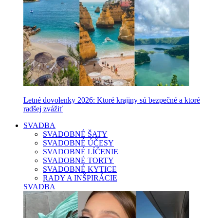
Letné dovolenky 2026: Ktoré krajiny sú bezpečné a ktoré
radšej zvážiť
SVADBA
SVADOBNÉ ŠATY
SVADOBNÉ ÚČESY
SVADOBNÉ LÍČENIE
SVADOBNÉ TORTY
SVADOBNÉ KYTICE
RADY A INŠPIRÁCIE
SVADBA