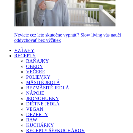
Neviete cez leto skutočne vypnúť? Slow living vás naučí
oddychovať bez výčitiek
VZŤAHY
RECEPTY
RAŇAJKY
OBEDY
VEČERE
POLIEVKY
MÄSITÉ JEDLÁ
BEZMÄSITÉ JEDLÁ
NÁPOJE
JEDNOHUBKY
DIÉTNE JEDLÁ
VEGAN
DEZERTY
RAW
KUCHÁRKY
RECEPTY ŠÉFKUCHÁROV