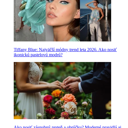
Tiffany Blue: Najväčší módny trend leta 2026. Ako nosiť
ikonickú pastelovú modrú?
Ako nosiť zásnubný prsteň a obrúčku? Moderné pravidlá aj