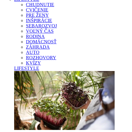
CHUDNUTIE
CVIČENIE
PRE ŽENY
INŠPIRÁCIE
SEBAROZVOJ
VOĽNÝ ČAS
RODINA
DOMÁCNOSŤ
ZÁHRADA
AUTO
ROZHOVORY
KVÍZY
LIFESTYLE