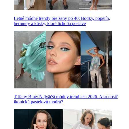
Letné módne trendy pre ženy po 40: Bodky, popelín,
bermudy a kúsky, ktoré lichotia postave
Tiffany Blue: Najväčší módny trend leta 2026. Ako nosiť
ikonickú pastelovú modrú?