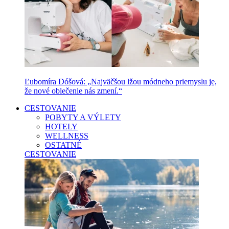
Ľubomíra Dóšová: „Najväčšou lžou módneho priemyslu je,
že nové oblečenie nás zmení.“
CESTOVANIE
POBYTY A VÝLETY
HOTELY
WELLNESS
OSTATNÉ
CESTOVANIE