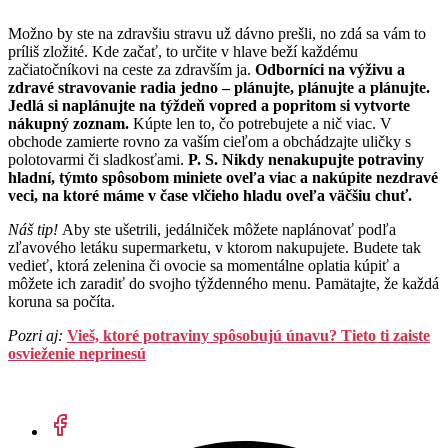
Možno by ste na zdravšiu stravu už dávno prešli, no zdá sa vám to
príliš zložité. Kde začať, to určite v hlave beží každému
začiatočníkovi na ceste za zdravším ja.
Odborníci na výživu a
zdravé stravovanie radia jedno – plánujte, plánujte a plánujte.
Jedlá si naplánujte na týždeň vopred a popritom si vytvorte
nákupný zoznam.
Kúpte len to, čo potrebujete a nič viac. V
obchode zamierte rovno za vaším cieľom a obchádzajte uličky s
polotovarmi či sladkosťami.
P. S. Nikdy nenakupujte potraviny
hladní, týmto spôsobom miniete oveľa viac a nakúpite nezdravé
veci, na ktoré máme v čase vlčieho hladu oveľa väčšiu chuť.
Náš tip!
Aby ste ušetrili, jedálniček môžete naplánovať podľa
zľavového letáku supermarketu, v ktorom nakupujete. Budete tak
vedieť, ktorá zelenina či ovocie sa momentálne oplatia kúpiť a
môžete ich zaradiť do svojho týždenného menu. Pamätajte, že každá
koruna sa počíta.
Pozri aj:
Vieš, ktoré potraviny spôsobujú únavu? Tieto ti zaiste
osvieženie neprinesú