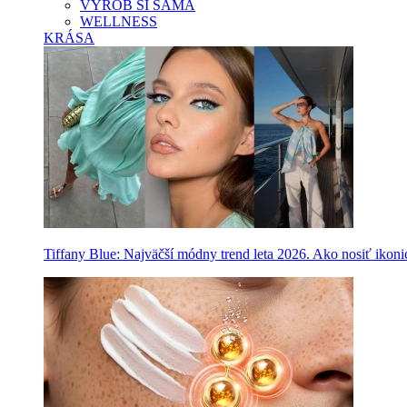
VYROB SI SAMA
WELLNESS
KRÁSA
Tiffany Blue: Najväčší módny trend leta 2026. Ako nosiť ikon