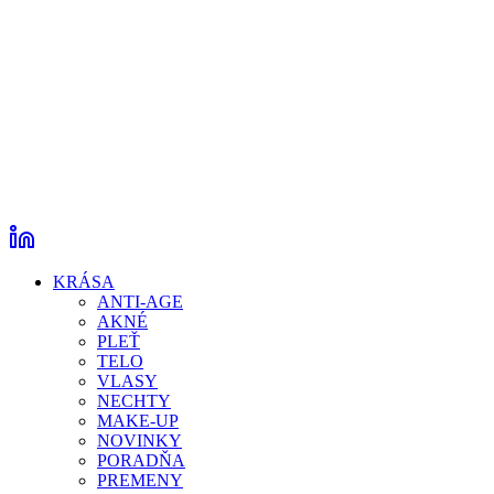
KRÁSA
ANTI-AGE
AKNÉ
PLEŤ
TELO
VLASY
NECHTY
MAKE-UP
NOVINKY
PORADŇA
PREMENY