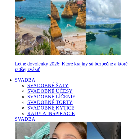
Letné dovolenky 2026: Ktoré krajiny sú bezpečné a ktoré
radšej zvážiť
SVADBA
SVADOBNÉ ŠATY
SVADOBNÉ ÚČESY
SVADOBNÉ LÍČENIE
SVADOBNÉ TORTY
SVADOBNÉ KYTICE
RADY A INŠPIRÁCIE
SVADBA