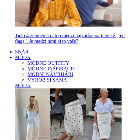
Tieto 4 znamenia patria medzi najväčšie partnerské „red
flags“. Je medzi nimi aj to vaše?
SNÁR
MÓDA
MÓDNE OUTFITY
MÓDNE INŠPIRÁCIE
MÓDNI NÁVRHÁRI
VYROB SI SAMA
MÓDA