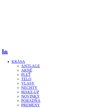
KRÁSA
ANTI-AGE
AKNÉ
PLEŤ
TELO
VLASY
NECHTY
MAKE-UP
NOVINKY
PORADŇA
PREMENY