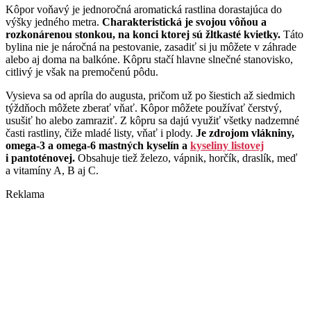
Kôpor voňavý je jednoročná aromatická rastlina dorastajúca do
výšky jedného metra.
Charakteristická je svojou vôňou a
rozkonárenou stonkou, na konci ktorej sú žltkasté kvietky.
Táto
bylina nie je náročná na pestovanie, zasadiť si ju môžete v záhrade
alebo aj doma na balkóne. Kôpru stačí hlavne slnečné stanovisko,
citlivý je však na premočenú pôdu.
Vysieva sa od apríla do augusta, pričom už po šiestich až siedmich
týždňoch môžete zberať vňať. Kôpor môžete používať čerstvý,
usušiť ho alebo zamraziť. Z kôpru sa dajú využiť všetky nadzemné
časti rastliny, čiže mladé listy, vňať i plody.
Je zdrojom vlákniny,
omega-3 a omega-6 mastných kyselín a
kyseliny listovej
i pantoténovej.
Obsahuje tiež železo, vápnik, horčík, draslík, meď
a vitamíny A, B aj C.
Reklama