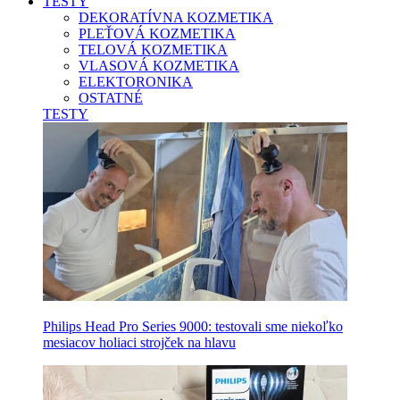
TESTY
DEKORATÍVNA KOZMETIKA
PLEŤOVÁ KOZMETIKA
TELOVÁ KOZMETIKA
VLASOVÁ KOZMETIKA
ELEKTORONIKA
OSTATNÉ
TESTY
Philips Head Pro Series 9000: testovali sme niekoľko
mesiacov holiaci strojček na hlavu