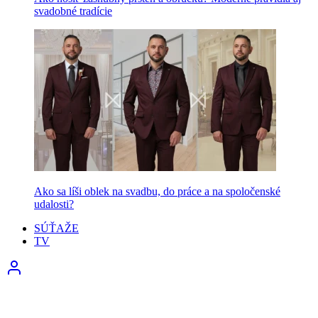
svadobné tradície
Ako sa líši oblek na svadbu, do práce a na spoločenské
udalosti?
SÚŤAŽE
TV