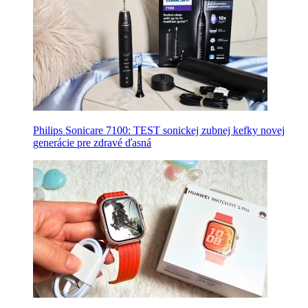
Philips Sonicare 7100: TEST sonickej zubnej kefky novej
generácie pre zdravé ďasná