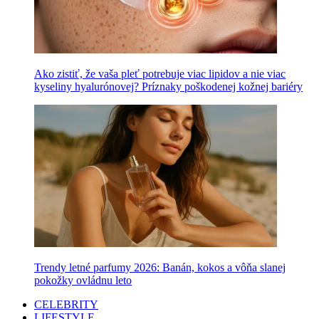
Ako zistiť, že vaša pleť potrebuje viac lipidov a nie viac
kyseliny hyalurónovej? Príznaky poškodenej kožnej bariéry
Trendy letné parfumy 2026: Banán, kokos a vôňa slanej
pokožky ovládnu leto
CELEBRITY
LIFESTYLE