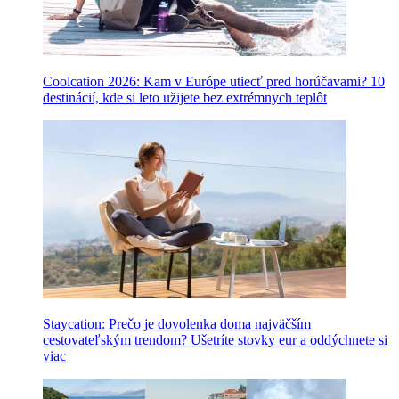
Coolcation 2026: Kam v Európe utiecť pred horúčavami? 10
destinácií, kde si leto užijete bez extrémnych teplôt
Staycation: Prečo je dovolenka doma najväčším
cestovateľským trendom? Ušetríte stovky eur a oddýchnete si
viac