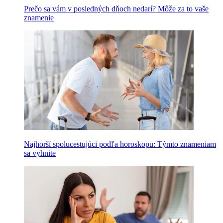
Prečo sa vám v posledných dňoch nedarí? Môže za to vaše
znamenie
Najhorší spolucestujúci podľa horoskopu: Týmto znameniam
sa vyhnite