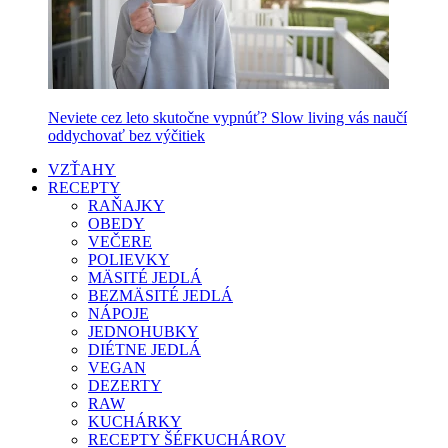
Neviete cez leto skutočne vypnúť? Slow living vás naučí
oddychovať bez výčitiek
VZŤAHY
RECEPTY
RAŇAJKY
OBEDY
VEČERE
POLIEVKY
MÄSITÉ JEDLÁ
BEZMÄSITÉ JEDLÁ
NÁPOJE
JEDNOHUBKY
DIÉTNE JEDLÁ
VEGAN
DEZERTY
RAW
KUCHÁRKY
RECEPTY ŠÉFKUCHÁROV