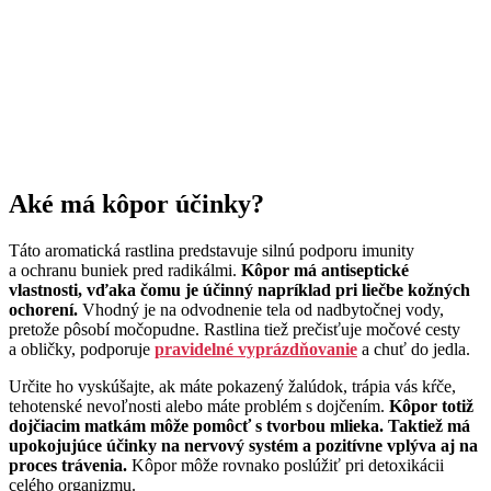
Aké má kôpor účinky?
Táto aromatická rastlina predstavuje silnú podporu imunity
a ochranu buniek pred radikálmi.
Kôpor má antiseptické
vlastnosti, vďaka čomu je účinný napríklad pri liečbe kožných
ochorení.
Vhodný je na odvodnenie tela od nadbytočnej vody,
pretože pôsobí močopudne. Rastlina tiež prečisťuje močové cesty
a obličky, podporuje
pravidelné vyprázdňovanie
a chuť do jedla.
Určite ho vyskúšajte, ak máte pokazený žalúdok, trápia vás kŕče,
tehotenské nevoľnosti alebo máte problém s dojčením.
Kôpor totiž
dojčiacim matkám môže pomôcť s tvorbou mlieka. Taktiež má
upokojujúce účinky na nervový systém a pozitívne vplýva aj na
proces trávenia.
Kôpor môže rovnako poslúžiť pri detoxikácii
celého organizmu.