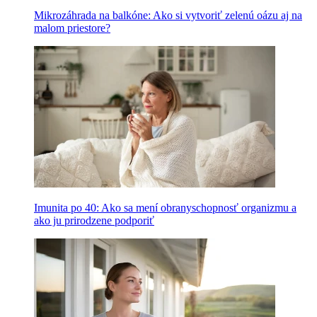
Mikrozáhrada na balkóne: Ako si vytvoriť zelenú oázu aj na
malom priestore?
Imunita po 40: Ako sa mení obranyschopnosť organizmu a
ako ju prirodzene podporiť