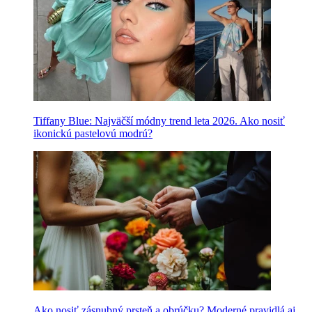
Tiffany Blue: Najväčší módny trend leta 2026. Ako nosiť
ikonickú pastelovú modrú?
Ako nosiť zásnubný prsteň a obrúčku? Moderné pravidlá aj