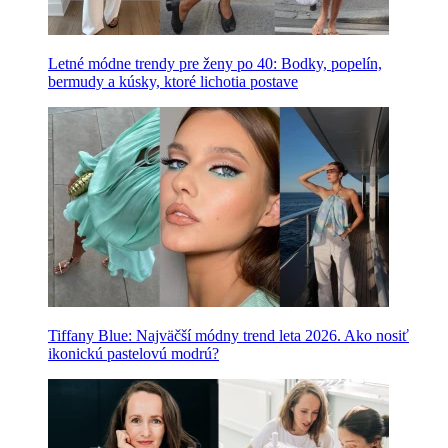
Letné módne trendy pre ženy po 40: Bodky, popelín,
bermudy a kúsky, ktoré lichotia postave
Tiffany Blue: Najväčší módny trend leta 2026. Ako nosiť
ikonickú pastelovú modrú?