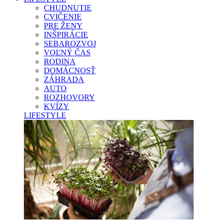
CHUDNUTIE
CVIČENIE
PRE ŽENY
INŠPIRÁCIE
SEBAROZVOJ
VOĽNÝ ČAS
RODINA
DOMÁCNOSŤ
ZÁHRADA
AUTO
ROZHOVORY
KVÍZY
LIFESTYLE