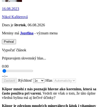
16.08.2023
Nikol Kaštierová
Dnes je
štvrtok
, 06.08.2026
Meniny má
Jozefína
- význam mena
Prehrať
Vypočuť článok
Pripravujem slovenský hlas...
0:00
--:--
Rýchlosť
Hlas
Zastaviť
Kôpor mnohí z nás poznajú hlavne ako koreninu, ktorá sa
často používa pri varení.
Vedeli ste však o tom, že táto úplne
všedná bylina má aj liečivé účinky?
Kôpor je zdrojom mnohých minerálnych látok i vitamínov