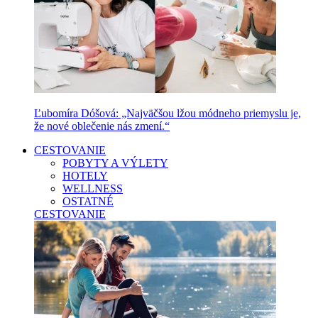
Ľubomíra Dóšová: „Najväčšou lžou módneho priemyslu je,
že nové oblečenie nás zmení.“
CESTOVANIE
POBYTY A VÝLETY
HOTELY
WELLNESS
OSTATNÉ
CESTOVANIE