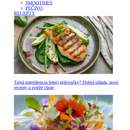
SMOOTHIES
PEČIVO
RECEPTY
Tajná ingrediencia letnej grilovačky? Dobrá nálada, nové
recepty a svieže chute