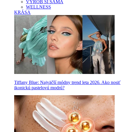
VYROB SI SAMA
WELLNESS
KRÁSA
Tiffany Blue: Najväčší módny trend leta 2026. Ako nosiť
ikonickú pastelovú modrú?