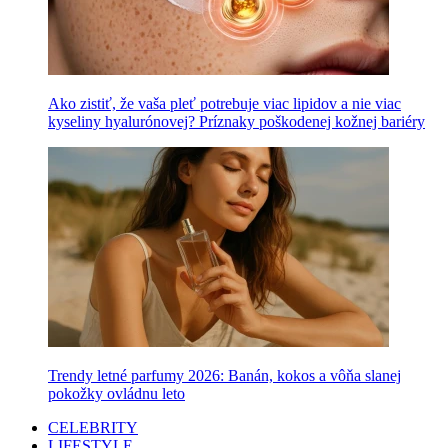
Ako zistiť, že vaša pleť potrebuje viac lipidov a nie viac
kyseliny hyalurónovej? Príznaky poškodenej kožnej bariéry
Trendy letné parfumy 2026: Banán, kokos a vôňa slanej
pokožky ovládnu leto
CELEBRITY
LIFESTYLE