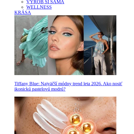
VYROB SI SAMA
WELLNESS
KRÁSA
Tiffany Blue: Najväčší módny trend leta 2026. Ako nosiť
ikonickú pastelovú modrú?