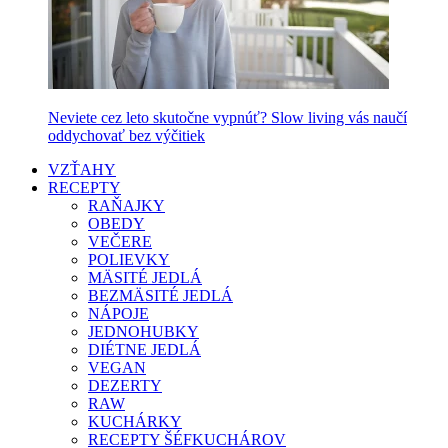
Neviete cez leto skutočne vypnúť? Slow living vás naučí
oddychovať bez výčitiek
VZŤAHY
RECEPTY
RAŇAJKY
OBEDY
VEČERE
POLIEVKY
MÄSITÉ JEDLÁ
BEZMÄSITÉ JEDLÁ
NÁPOJE
JEDNOHUBKY
DIÉTNE JEDLÁ
VEGAN
DEZERTY
RAW
KUCHÁRKY
RECEPTY ŠÉFKUCHÁROV