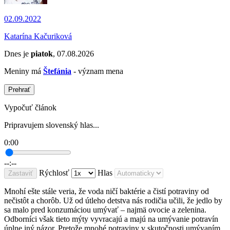
02.09.2022
Katarína Kačuriková
Dnes je
piatok
, 07.08.2026
Meniny má
Štefánia
- význam mena
Prehrať
Vypočuť článok
Pripravujem slovenský hlas...
0:00
--:--
Rýchlosť
Hlas
Zastaviť
Mnohí ešte stále veria, že voda ničí baktérie a čistí potraviny od
nečistôt a chorôb. Už od útleho detstva nás rodičia učili, že jedlo by
sa malo pred konzumáciou umývať – najmä ovocie a zelenina.
Odborníci však tieto mýty vyvracajú a majú na umývanie potravín
úplne iný názor. Pretože mnohé potraviny v skutočnosti umývaním