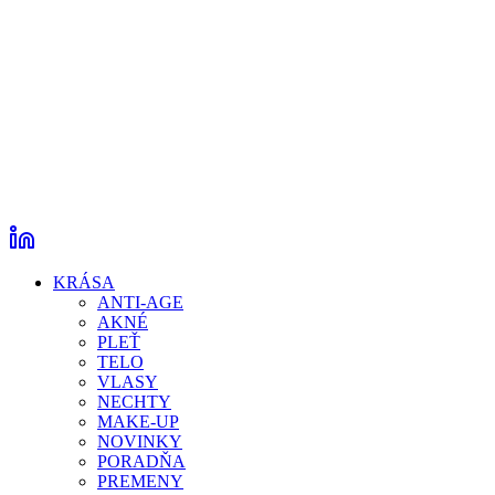
KRÁSA
ANTI-AGE
AKNÉ
PLEŤ
TELO
VLASY
NECHTY
MAKE-UP
NOVINKY
PORADŇA
PREMENY