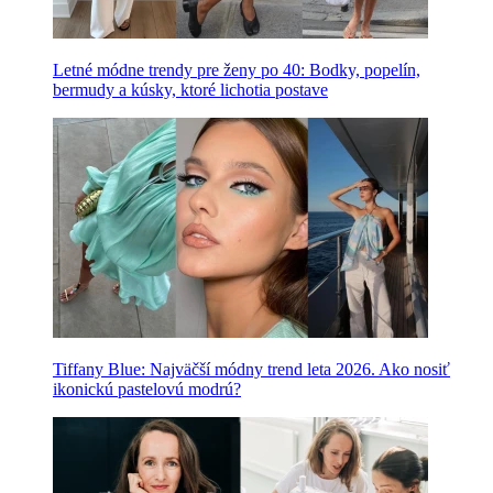
Letné módne trendy pre ženy po 40: Bodky, popelín,
bermudy a kúsky, ktoré lichotia postave
Tiffany Blue: Najväčší módny trend leta 2026. Ako nosiť
ikonickú pastelovú modrú?