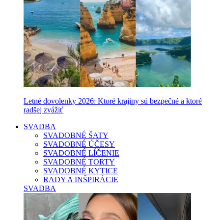
Letné dovolenky 2026: Ktoré krajiny sú bezpečné a ktoré
radšej zvážiť
SVADBA
SVADOBNÉ ŠATY
SVADOBNÉ ÚČESY
SVADOBNÉ LÍČENIE
SVADOBNÉ TORTY
SVADOBNÉ KYTICE
RADY A INŠPIRÁCIE
SVADBA