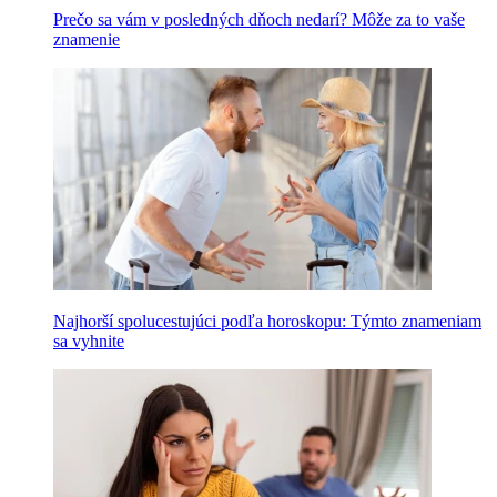
Prečo sa vám v posledných dňoch nedarí? Môže za to vaše
znamenie
Najhorší spolucestujúci podľa horoskopu: Týmto znameniam
sa vyhnite