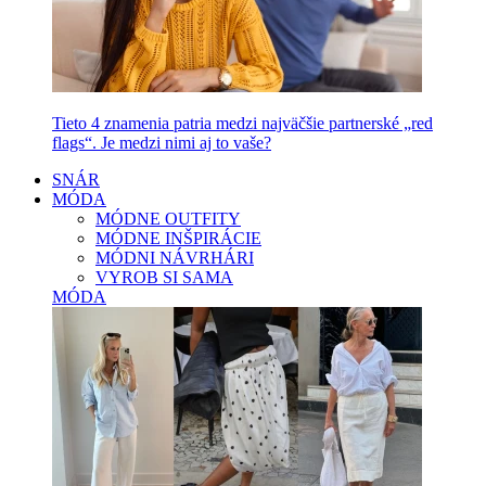
Tieto 4 znamenia patria medzi najväčšie partnerské „red
flags“. Je medzi nimi aj to vaše?
SNÁR
MÓDA
MÓDNE OUTFITY
MÓDNE INŠPIRÁCIE
MÓDNI NÁVRHÁRI
VYROB SI SAMA
MÓDA