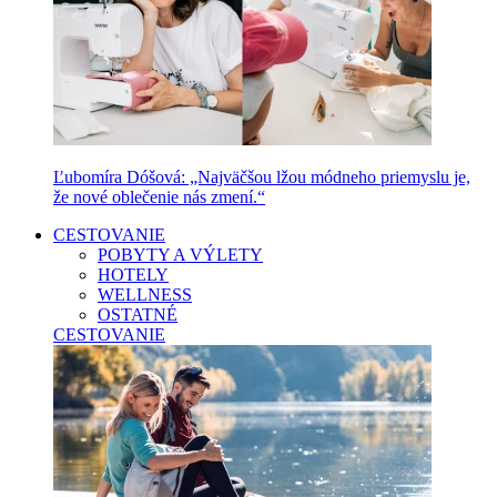
Ľubomíra Dóšová: „Najväčšou lžou módneho priemyslu je,
že nové oblečenie nás zmení.“
CESTOVANIE
POBYTY A VÝLETY
HOTELY
WELLNESS
OSTATNÉ
CESTOVANIE