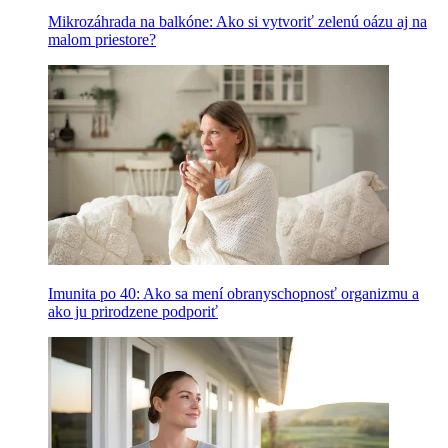
Mikrozáhrada na balkóne: Ako si vytvoriť zelenú oázu aj na
malom priestore?
Imunita po 40: Ako sa mení obranyschopnosť organizmu a
ako ju prirodzene podporiť