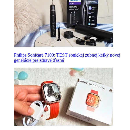
Philips Sonicare 7100: TEST sonickej zubnej kefky novej
generácie pre zdravé ďasná