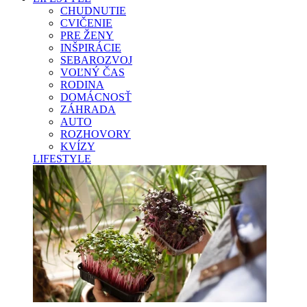
CHUDNUTIE
CVIČENIE
PRE ŽENY
INŠPIRÁCIE
SEBAROZVOJ
VOĽNÝ ČAS
RODINA
DOMÁCNOSŤ
ZÁHRADA
AUTO
ROZHOVORY
KVÍZY
LIFESTYLE