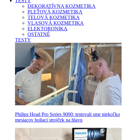
TESTY
DEKORATÍVNA KOZMETIKA
PLEŤOVÁ KOZMETIKA
TELOVÁ KOZMETIKA
VLASOVÁ KOZMETIKA
ELEKTORONIKA
OSTATNÉ
TESTY
Philips Head Pro Series 9000: testovali sme niekoľko
mesiacov holiaci strojček na hlavu