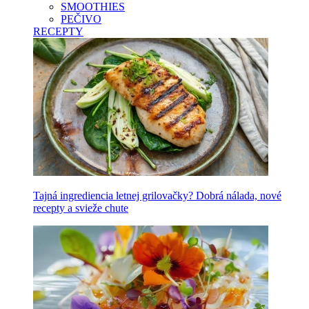
SMOOTHIES
PEČIVO
RECEPTY
Tajná ingrediencia letnej grilovačky? Dobrá nálada, nové
recepty a svieže chute