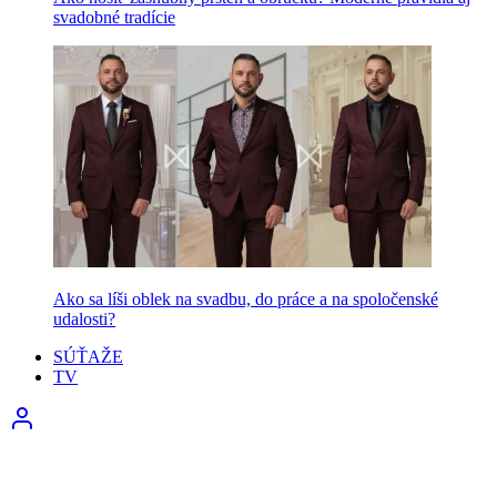
svadobné tradície
Ako sa líši oblek na svadbu, do práce a na spoločenské
udalosti?
SÚŤAŽE
TV