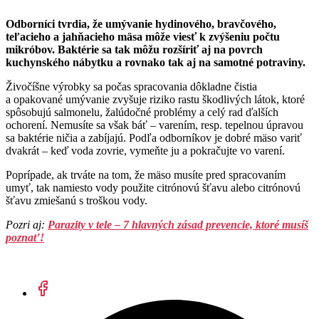
Odborníci tvrdia, že umývanie hydinového, bravčového,
teľacieho a jahňacieho mäsa môže viesť k zvýšeniu počtu
mikróbov. Baktérie sa tak môžu rozšíriť aj na povrch
kuchynského nábytku a rovnako tak aj na samotné potraviny.
Živočíšne výrobky sa počas spracovania dôkladne čistia
a opakované umývanie zvyšuje riziko rastu škodlivých látok, ktoré
spôsobujú salmonelu, žalúdočné problémy a celý rad ďalších
ochorení. Nemusíte sa však báť – varením, resp. tepelnou úpravou
sa baktérie ničia a zabíjajú. Podľa odborníkov je dobré mäso variť
dvakrát – keď voda zovrie, vymeňte ju a pokračujte vo varení.
Poprípade, ak trváte na tom, že mäso musíte pred spracovaním
umyť, tak namiesto vody použite citrónovú šťavu alebo citrónovú
šťavu zmiešanú s troškou vody.
Pozri aj:
Parazity v tele – 7 hlavných zásad prevencie, ktoré musíš
poznať!