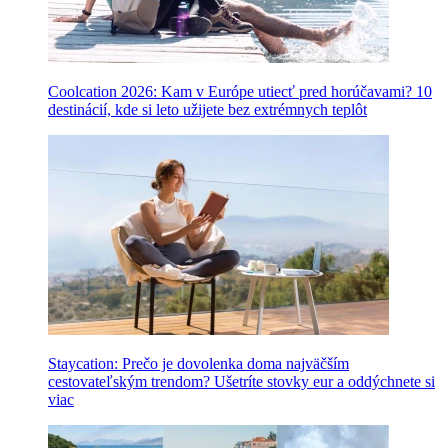
Coolcation 2026: Kam v Európe utiecť pred horúčavami? 10
destinácií, kde si leto užijete bez extrémnych teplôt
Staycation: Prečo je dovolenka doma najväčším
cestovateľským trendom? Ušetríte stovky eur a oddýchnete si
viac