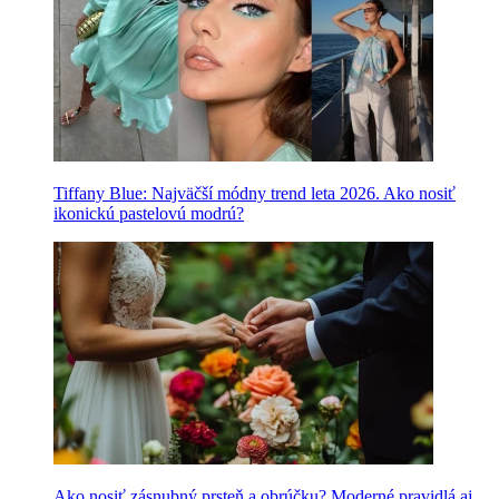
Tiffany Blue: Najväčší módny trend leta 2026. Ako nosiť
ikonickú pastelovú modrú?
Ako nosiť zásnubný prsteň a obrúčku? Moderné pravidlá aj