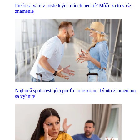
Prečo sa vám v posledných dňoch nedarí? Môže za to vaše
znamenie
Najhorší spolucestujúci podľa horoskopu: Týmto znameniam
sa vyhnite