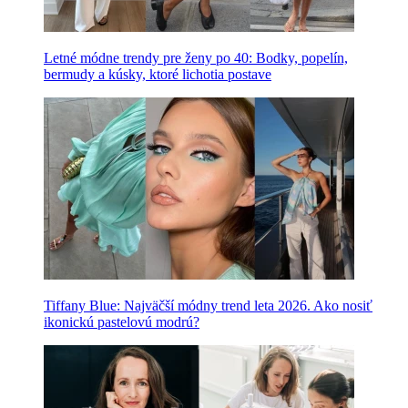
Letné módne trendy pre ženy po 40: Bodky, popelín,
bermudy a kúsky, ktoré lichotia postave
Tiffany Blue: Najväčší módny trend leta 2026. Ako nosiť
ikonickú pastelovú modrú?