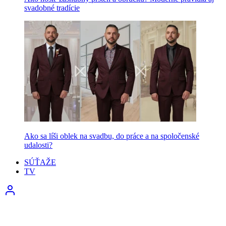
svadobné tradície
Ako sa líši oblek na svadbu, do práce a na spoločenské
udalosti?
SÚŤAŽE
TV