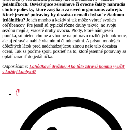
jedálničkoch. Osviežujúce zeleninové či ovocné šaláty nahradia
chutné polievky, ktoré zasýtia a zároveň organizmus zahrejú.
Ktoré jesenné potraviny by dozaista nemali chýbať v žiadnom
jedálničku?
Je ich mnoho a každý si tak môže vybrať svojich
obľúbencov. Pre jeseň sú typické rôzne druhy tekvíc, no svoju
sezónu majú aj viaceré druhy ovocia. Plody, ktoré nám jeseň
ponúka, sú nielen chutné a vhodné na prípravu rozličných pokrmov,
ale aj zdravé a nabité vitamínmi či minerálmi. A prísun mnohých
dôležitých látok pred nadchádzajúcou zimou naše telo dozaista
ocení. Tak sa poďme spolu pozrieť na to, ktoré jesenné potraviny sa
oplatí zaradiť do jedálnička.
Odporúčame:
Lahôdkové droždie: Ako túto zdravú bombu využiť
v každej kuchyni?