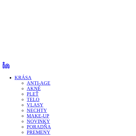
KRÁSA
ANTI-AGE
AKNÉ
PLEŤ
TELO
VLASY
NECHTY
MAKE-UP
NOVINKY
PORADŇA
PREMENY