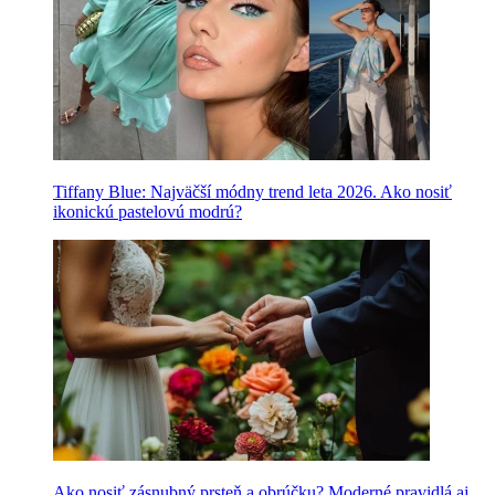
Tiffany Blue: Najväčší módny trend leta 2026. Ako nosiť
ikonickú pastelovú modrú?
Ako nosiť zásnubný prsteň a obrúčku? Moderné pravidlá aj