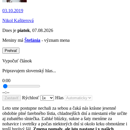
03.10.2019
Nikol Kaštierová
Dnes je
piatok
, 07.08.2026
Meniny má
Štefánia
- význam mena
Prehrať
Vypočuť článok
Pripravujem slovenský hlas...
0:00
--:--
Rýchlosť
Hlas
Zastaviť
Leto sme postupne nechali za sebou a čaká nás krásne jesenné
obdobie plné farebného lístia, chladnejších dní a miestami ešte určite
aj zubatého slniečka. Ľahké blúzky, sukne a šaty meníme za
nohavice i svetríky a počas niektorých dní si okolo krku obmotáme i
tenší hrejivý šál.
Zmena pomaly, ale isto nastane i v našich