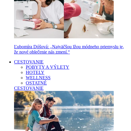
Ľubomíra Dóšová: „Najväčšou lžou módneho priemyslu je,
že nové oblečenie nás zmení.“
CESTOVANIE
POBYTY A VÝLETY
HOTELY
WELLNESS
OSTATNÉ
CESTOVANIE