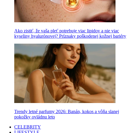
Ako zistiť, že vaša pleť potrebuje viac lipidov a nie viac
kyseliny hyalurónovej? Príznaky poškodenej kožnej bariéry
Trendy letné parfumy 2026: Banán, kokos a vôňa slanej
pokožky ovládnu leto
CELEBRITY
LIFESTYLE