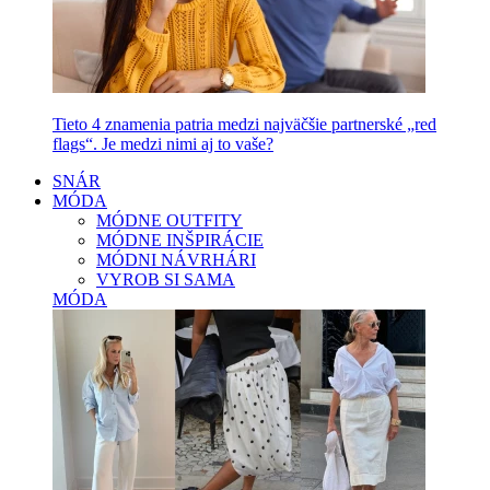
Tieto 4 znamenia patria medzi najväčšie partnerské „red
flags“. Je medzi nimi aj to vaše?
SNÁR
MÓDA
MÓDNE OUTFITY
MÓDNE INŠPIRÁCIE
MÓDNI NÁVRHÁRI
VYROB SI SAMA
MÓDA