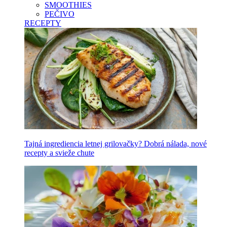
SMOOTHIES
PEČIVO
RECEPTY
Tajná ingrediencia letnej grilovačky? Dobrá nálada, nové
recepty a svieže chute