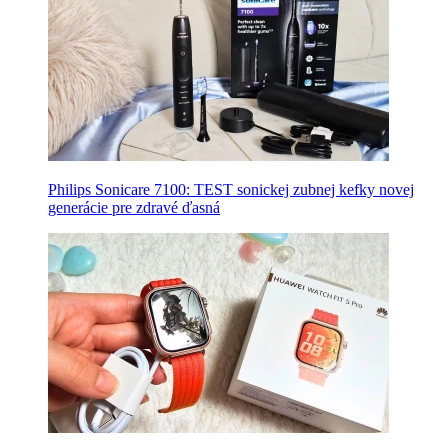
Philips Sonicare 7100: TEST sonickej zubnej kefky novej
generácie pre zdravé ďasná