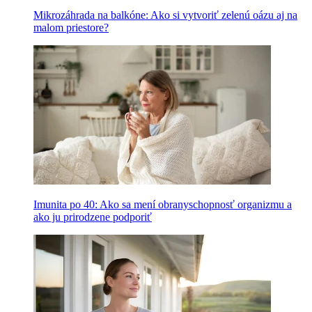
Mikrozáhrada na balkóne: Ako si vytvoriť zelenú oázu aj na
malom priestore?
Imunita po 40: Ako sa mení obranyschopnosť organizmu a
ako ju prirodzene podporiť