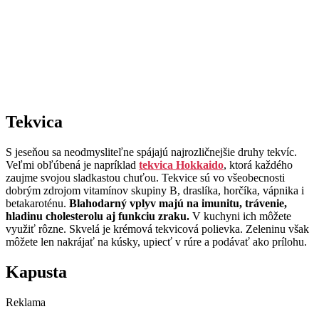
Tekvica
S jeseňou sa neodmysliteľne spájajú najrozličnejšie druhy tekvíc.
Veľmi obľúbená je napríklad
tekvica Hokkaido
, ktorá každého
zaujme svojou sladkastou chuťou. Tekvice sú vo všeobecnosti
dobrým zdrojom vitamínov skupiny B, draslíka, horčíka, vápnika i
betakaroténu.
Blahodarný vplyv majú na imunitu, trávenie,
hladinu cholesterolu aj funkciu zraku.
V kuchyni ich môžete
využiť rôzne. Skvelá je krémová tekvicová polievka. Zeleninu však
môžete len nakrájať na kúsky, upiecť v rúre a podávať ako prílohu.
Kapusta
Reklama