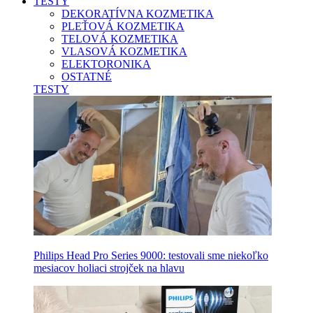
TESTY
DEKORATÍVNA KOZMETIKA
PLEŤOVÁ KOZMETIKA
TELOVÁ KOZMETIKA
VLASOVÁ KOZMETIKA
ELEKTORONIKA
OSTATNÉ
TESTY
Philips Head Pro Series 9000: testovali sme niekoľko
mesiacov holiaci strojček na hlavu