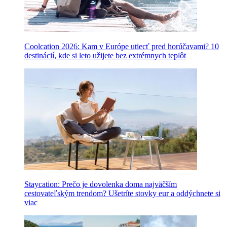
Coolcation 2026: Kam v Európe utiecť pred horúčavami? 10
destinácií, kde si leto užijete bez extrémnych teplôt
Staycation: Prečo je dovolenka doma najväčším
cestovateľským trendom? Ušetríte stovky eur a oddýchnete si
viac