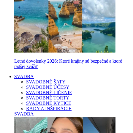
Letné dovolenky 2026: Ktoré krajiny sú bezpečné a ktoré
radšej zvážiť
SVADBA
SVADOBNÉ ŠATY
SVADOBNÉ ÚČESY
SVADOBNÉ LÍČENIE
SVADOBNÉ TORTY
SVADOBNÉ KYTICE
RADY A INŠPIRÁCIE
SVADBA