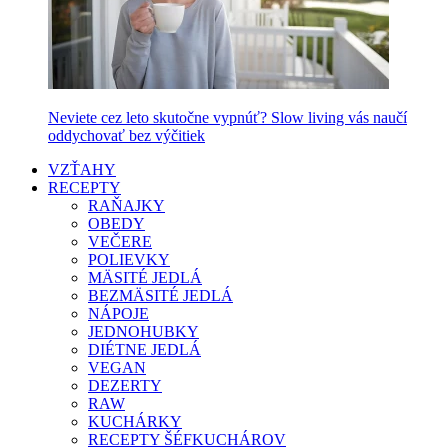
Neviete cez leto skutočne vypnúť? Slow living vás naučí
oddychovať bez výčitiek
VZŤAHY
RECEPTY
RAŇAJKY
OBEDY
VEČERE
POLIEVKY
MÄSITÉ JEDLÁ
BEZMÄSITÉ JEDLÁ
NÁPOJE
JEDNOHUBKY
DIÉTNE JEDLÁ
VEGAN
DEZERTY
RAW
KUCHÁRKY
RECEPTY ŠÉFKUCHÁROV