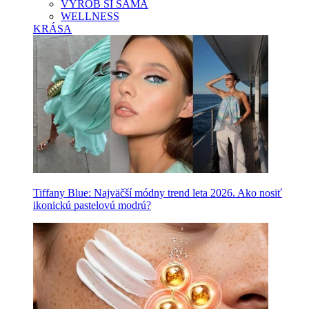
VYROB SI SAMA
WELLNESS
KRÁSA
Tiffany Blue: Najväčší módny trend leta 2026. Ako nosiť
ikonickú pastelovú modrú?