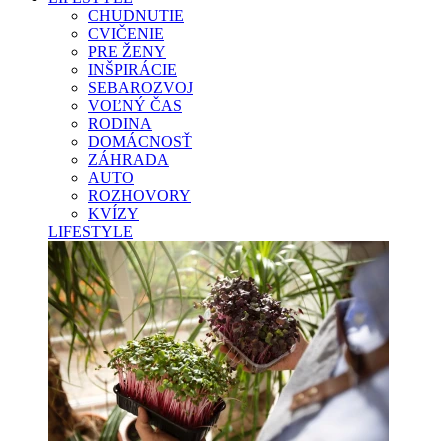
CHUDNUTIE
CVIČENIE
PRE ŽENY
INŠPIRÁCIE
SEBAROZVOJ
VOĽNÝ ČAS
RODINA
DOMÁCNOSŤ
ZÁHRADA
AUTO
ROZHOVORY
KVÍZY
LIFESTYLE