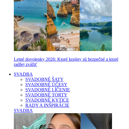
Letné dovolenky 2026: Ktoré krajiny sú bezpečné a ktoré
radšej zvážiť
SVADBA
SVADOBNÉ ŠATY
SVADOBNÉ ÚČESY
SVADOBNÉ LÍČENIE
SVADOBNÉ TORTY
SVADOBNÉ KYTICE
RADY A INŠPIRÁCIE
SVADBA