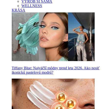
VYROB SI SAMA
WELLNESS
KRÁSA
Tiffany Blue: Najväčší módny trend leta 2026. Ako nosiť
ikonickú pastelovú modrú?