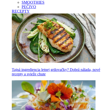
SMOOTHIES
PEČIVO
RECEPTY
Tajná ingrediencia letnej grilovačky? Dobrá nálada, nové
recepty a svieže chute