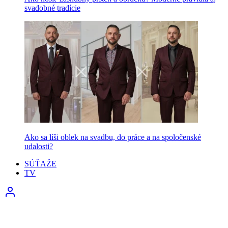
svadobné tradície
Ako sa líši oblek na svadbu, do práce a na spoločenské
udalosti?
SÚŤAŽE
TV