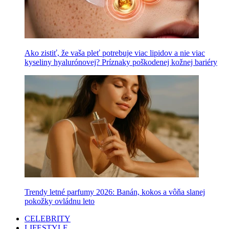
Ako zistiť, že vaša pleť potrebuje viac lipidov a nie viac
kyseliny hyalurónovej? Príznaky poškodenej kožnej bariéry
Trendy letné parfumy 2026: Banán, kokos a vôňa slanej
pokožky ovládnu leto
CELEBRITY
LIFESTYLE