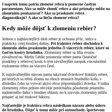
I napriek tomu patria zlomené rebrá k pomerne častým
poraneniam. Ako sa môže zlomiť rebro a aké príznaky môžu na
zlomeninu poukazovať? Ako sa prasknuté rebrá
diagnostikujú? A ako sa liečia zlomené rebrá?
Kedy môže dôjsť k zlomeniu rebier?
Jednou z najhlavnejších úloh rebier je ochrana pľúc, srdca a
prakticky celej hrudnej dutiny.
Pri fraktúre rebier dochádza k
zlomeniu alebo prasknutiu jedného či viacerých rebier, ktoré sú
časťou kostry hrudníka.
Zlomeniny rebier sa líšia svojou
závažnosťou. Medzi ľahšie poranenia rebier patria čiastočné
praskliny v rebrovej kosti, k tým závažnejším naopak viacnásobné
rozlomenie rebra na viacero častí.
K najzávažnejším stavom patria takzvané dvierkové fraktúry rebier,
pri ktorých sa rebrá zlomia na oboch stranách hrudného koša, v
dôsledku čoho sa vytvorí akýsi otvor pripomínajúci dvierka. Vzniku
zlomeniny rebra pritom obvykle predchádza pôsobenie priameho
nadmerného tlaku v hrudnej oblasti, no k rozvoju zlomeniny môžu
prispieť aj iné rizikové faktory.
Najčastejšie je fraktúra rebra následkom nárazu alebo úderu
do hrudníka. Dôjsť k tomu môže pri autonehode, športovom