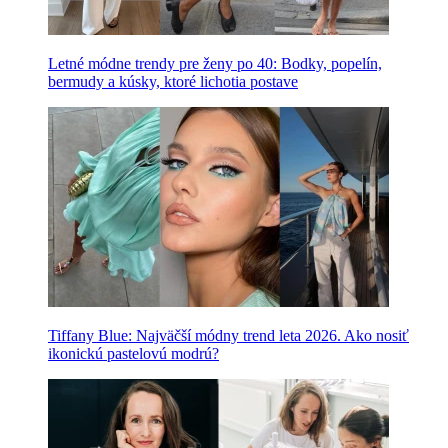
Letné módne trendy pre ženy po 40: Bodky, popelín,
bermudy a kúsky, ktoré lichotia postave
Tiffany Blue: Najväčší módny trend leta 2026. Ako nosiť
ikonickú pastelovú modrú?