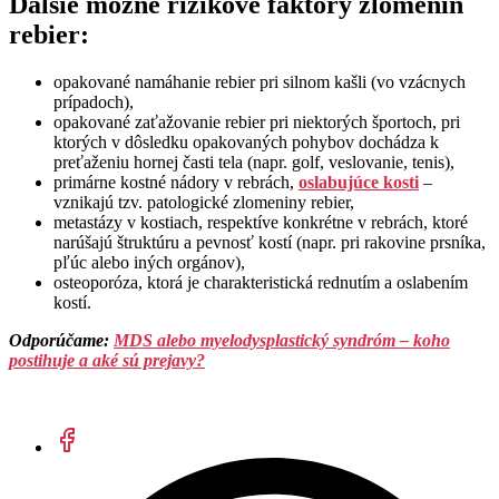
Ďalšie možné rizikové faktory zlomenín
rebier:
opakované namáhanie rebier pri silnom kašli (vo vzácnych
prípadoch),
opakované zaťažovanie rebier pri niektorých športoch, pri
ktorých v dôsledku opakovaných pohybov dochádza k
preťaženiu hornej časti tela (napr. golf, veslovanie, tenis),
primárne kostné nádory v rebrách,
oslabujúce kosti
–
vznikajú tzv. patologické zlomeniny rebier,
metastázy v kostiach, respektíve konkrétne v rebrách, ktoré
narúšajú štruktúru a pevnosť kostí (napr. pri rakovine prsníka,
pľúc alebo iných orgánov),
osteoporóza, ktorá je charakteristická rednutím a oslabením
kostí.
Odporúčame: ​
MDS alebo myelodysplastický syndróm – koho
postihuje a aké sú prejavy?