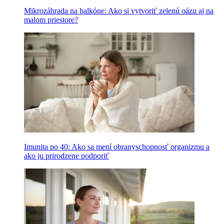
Mikrozáhrada na balkóne: Ako si vytvoriť zelenú oázu aj na
malom priestore?
Imunita po 40: Ako sa mení obranyschopnosť organizmu a
ako ju prirodzene podporiť