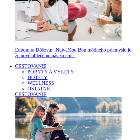
Ľubomíra Dóšová: „Najväčšou lžou módneho priemyslu je,
že nové oblečenie nás zmení.“
CESTOVANIE
POBYTY A VÝLETY
HOTELY
WELLNESS
OSTATNÉ
CESTOVANIE