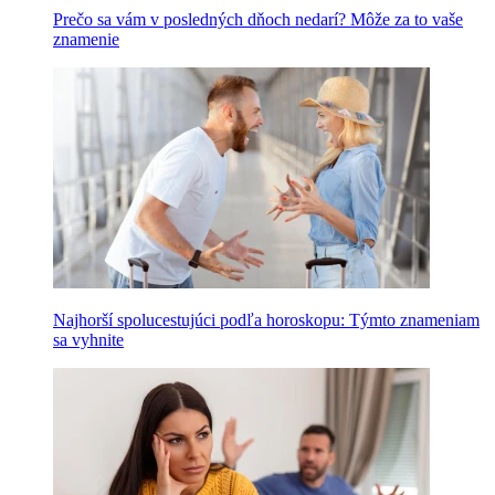
Prečo sa vám v posledných dňoch nedarí? Môže za to vaše
znamenie
Najhorší spolucestujúci podľa horoskopu: Týmto znameniam
sa vyhnite