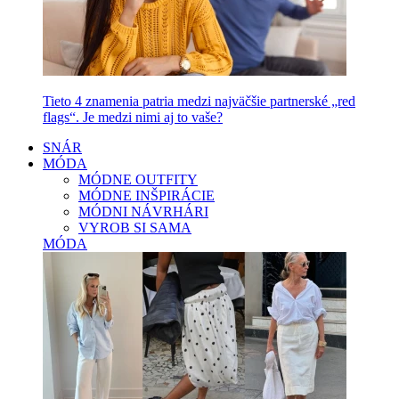
Tieto 4 znamenia patria medzi najväčšie partnerské „red
flags“. Je medzi nimi aj to vaše?
SNÁR
MÓDA
MÓDNE OUTFITY
MÓDNE INŠPIRÁCIE
MÓDNI NÁVRHÁRI
VYROB SI SAMA
MÓDA