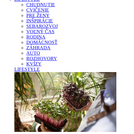
CHUDNUTIE
CVIČENIE
PRE ŽENY
INŠPIRÁCIE
SEBAROZVOJ
VOĽNÝ ČAS
RODINA
DOMÁCNOSŤ
ZÁHRADA
AUTO
ROZHOVORY
KVÍZY
LIFESTYLE