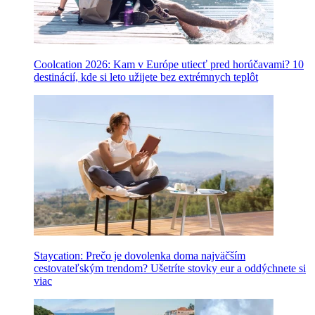
Coolcation 2026: Kam v Európe utiecť pred horúčavami? 10
destinácií, kde si leto užijete bez extrémnych teplôt
Staycation: Prečo je dovolenka doma najväčším
cestovateľským trendom? Ušetríte stovky eur a oddýchnete si
viac