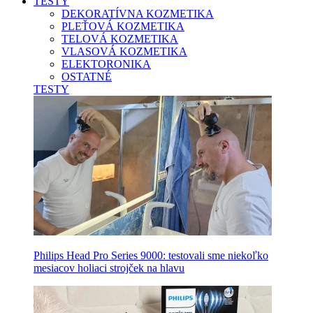
TESTY
DEKORATÍVNA KOZMETIKA
PLEŤOVÁ KOZMETIKA
TELOVÁ KOZMETIKA
VLASOVÁ KOZMETIKA
ELEKTORONIKA
OSTATNÉ
TESTY
Philips Head Pro Series 9000: testovali sme niekoľko
mesiacov holiaci strojček na hlavu