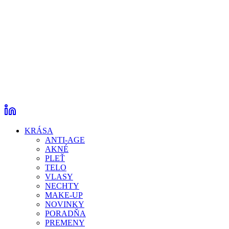
KRÁSA
ANTI-AGE
AKNÉ
PLEŤ
TELO
VLASY
NECHTY
MAKE-UP
NOVINKY
PORADŇA
PREMENY