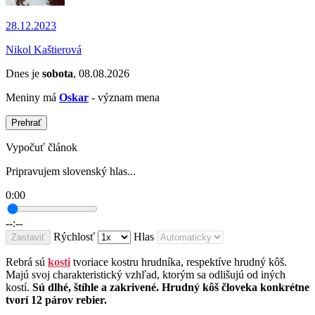
28.12.2023
Nikol Kaštierová
Dnes je
sobota
, 08.08.2026
Meniny má
Oskar
- význam mena
Prehrať
Vypočuť článok
Pripravujem slovenský hlas...
0:00
--:--
Rýchlosť
Hlas
Zastaviť
Rebrá sú
kosti
tvoriace kostru hrudníka, respektíve hrudný kôš.
Majú svoj charakteristický vzhľad, ktorým sa odlišujú od iných
kostí.
Sú dlhé, štíhle a zakrivené. Hrudný kôš človeka konkrétne
tvorí 12 párov rebier.