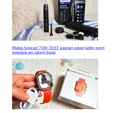
Philips Sonicare 7100: TEST sonickej zubnej kefky novej
generácie pre zdravé ďasná