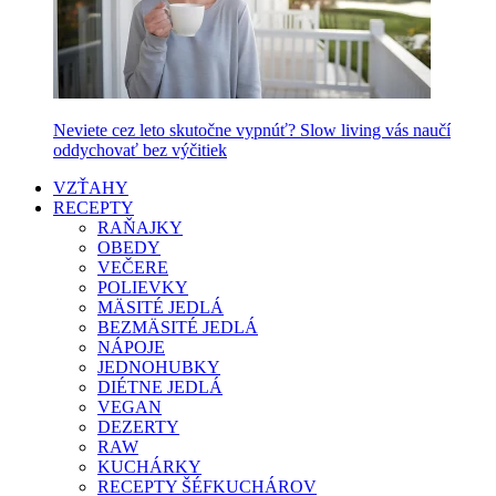
Neviete cez leto skutočne vypnúť? Slow living vás naučí
oddychovať bez výčitiek
VZŤAHY
RECEPTY
RAŇAJKY
OBEDY
VEČERE
POLIEVKY
MÄSITÉ JEDLÁ
BEZMÄSITÉ JEDLÁ
NÁPOJE
JEDNOHUBKY
DIÉTNE JEDLÁ
VEGAN
DEZERTY
RAW
KUCHÁRKY
RECEPTY ŠÉFKUCHÁROV