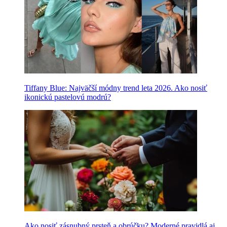
Tiffany Blue: Najväčší módny trend leta 2026. Ako nosiť
ikonickú pastelovú modrú?
Ako nosiť zásnubný prsteň a obrúčku? Moderné pravidlá aj