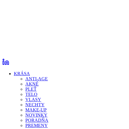
KRÁSA
ANTI-AGE
AKNÉ
PLEŤ
TELO
VLASY
NECHTY
MAKE-UP
NOVINKY
PORADŇA
PREMENY