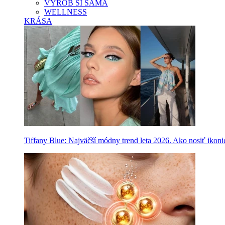
VYROB SI SAMA
WELLNESS
KRÁSA
Tiffany Blue: Najväčší módny trend leta 2026. Ako nosiť ikon