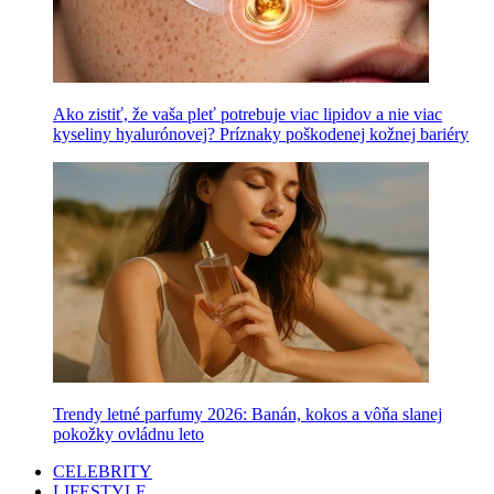
Ako zistiť, že vaša pleť potrebuje viac lipidov a nie viac
kyseliny hyalurónovej? Príznaky poškodenej kožnej bariéry
Trendy letné parfumy 2026: Banán, kokos a vôňa slanej
pokožky ovládnu leto
CELEBRITY
LIFESTYLE