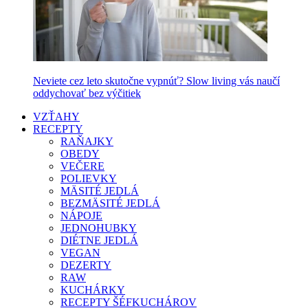
Neviete cez leto skutočne vypnúť? Slow living vás naučí
oddychovať bez výčitiek
VZŤAHY
RECEPTY
RAŇAJKY
OBEDY
VEČERE
POLIEVKY
MÄSITÉ JEDLÁ
BEZMÄSITÉ JEDLÁ
NÁPOJE
JEDNOHUBKY
DIÉTNE JEDLÁ
VEGAN
DEZERTY
RAW
KUCHÁRKY
RECEPTY ŠÉFKUCHÁROV