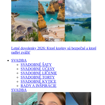
Letné dovolenky 2026: Ktoré krajiny sú bezpečné a ktoré
radšej zvážiť
SVADBA
SVADOBNÉ ŠATY
SVADOBNÉ ÚČESY
SVADOBNÉ LÍČENIE
SVADOBNÉ TORTY
SVADOBNÉ KYTICE
RADY A INŠPIRÁCIE
SVADBA