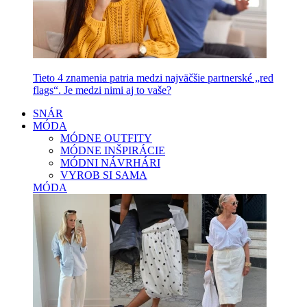
Tieto 4 znamenia patria medzi najväčšie partnerské „red
flags“. Je medzi nimi aj to vaše?
SNÁR
MÓDA
MÓDNE OUTFITY
MÓDNE INŠPIRÁCIE
MÓDNI NÁVRHÁRI
VYROB SI SAMA
MÓDA