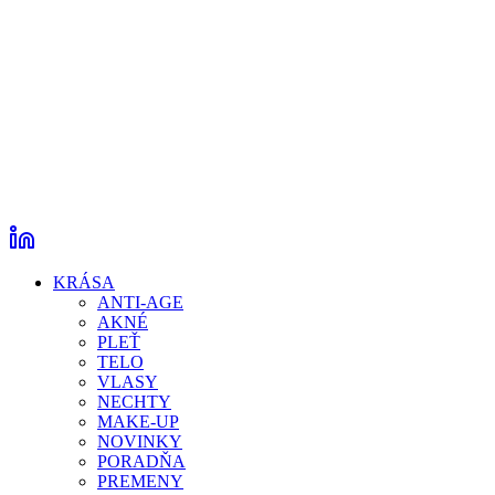
KRÁSA
ANTI-AGE
AKNÉ
PLEŤ
TELO
VLASY
NECHTY
MAKE-UP
NOVINKY
PORADŇA
PREMENY