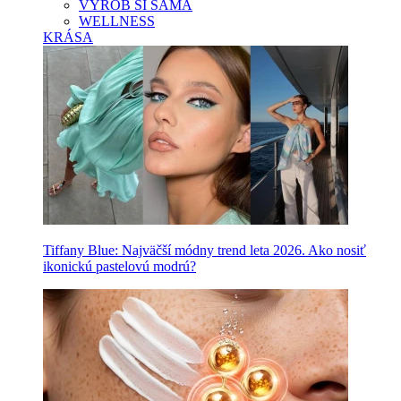
VYROB SI SAMA
WELLNESS
KRÁSA
Tiffany Blue: Najväčší módny trend leta 2026. Ako nosiť
ikonickú pastelovú modrú?