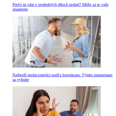
Prečo sa vám v posledných dňoch nedarí? Môže za to vaše
znamenie
Najhorší spolucestujúci podľa horoskopu: Týmto znameniam
sa vyhnite