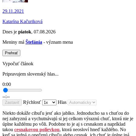
29.11.2021
Katarína Kačuriková
Dnes je
piatok
, 07.08.2026
Meniny má
Štefánia
- význam mena
Prehrať
Vypočuť článok
Pripravujem slovenský hlas...
0:00
--:--
Rýchlosť
Hlas
Zastaviť
Niekto dokáže cibuľu jesť ako jablko. Jednoducho sa s chuťou do
nej zahryznú a vychutnávajú si jej celkom výraznú chuť, ktorá nie je
úplne každému po vôli. Podobne to je aj s cesnakom a napríklad
takou
cesnakovou polievkou
, ktorá neosloví hneď každého. No
keď sa jedná o opečenú cibuľu alebo cesnak, ich chuť je úplne iná,