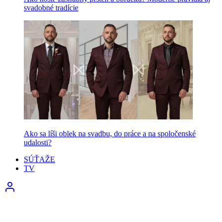
svadobné tradície
Ako sa líši oblek na svadbu, do práce a na spoločenské
udalosti?
SÚŤAŽE
TV