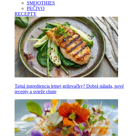
SMOOTHIES
PEČIVO
RECEPTY
Tajná ingrediencia letnej grilovačky? Dobrá nálada, nové
recepty a svieže chute