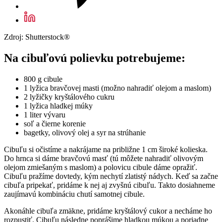
Zdroj: Shutterstock®
Na cibuľovú polievku potrebujeme:
800 g cibule
1 lyžica bravčovej masti (možno nahradiť olejom a maslom)
2 lyžičky kryštálového cukru
1 lyžica hladkej múky
1 liter vývaru
soľ a čierne korenie
bagetky, olivový olej a syr na strúhanie
Cibuľu si očistíme a nakrájame na približne 1 cm široké kolieska.
Do hrnca si dáme bravčovú masť (tú môžete nahradiť olivovým
olejom zmiešaným s maslom) a polovicu cibule dáme opražiť.
Cibuľu pražíme dovtedy, kým nechytí zlatistý nádych. Keď sa začne
cibuľa pripekať, pridáme k nej aj zvyšnú cibuľu. Takto dosiahneme
zaujímavú kombináciu chutí samotnej cibule.
Akonáhle cibuľa zmäkne, pridáme kryštálový cukor a necháme ho
rozpustiť. Cibuľu následne poprášime hladkou múkou a poriadne