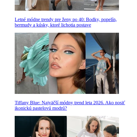
Letné módne trendy pre ženy po 40: Bodky, popelín,
bermudy a kúsky, ktoré lichotia postave
Tiffany Blue: Najväčší módny trend leta 2026. Ako nosiť
ikonickú pastelovú modrú?