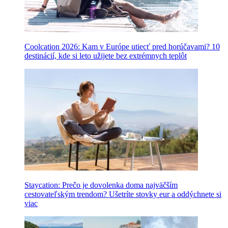
Coolcation 2026: Kam v Európe utiecť pred horúčavami? 10
destinácií, kde si leto užijete bez extrémnych teplôt
Staycation: Prečo je dovolenka doma najväčším
cestovateľským trendom? Ušetríte stovky eur a oddýchnete si
viac