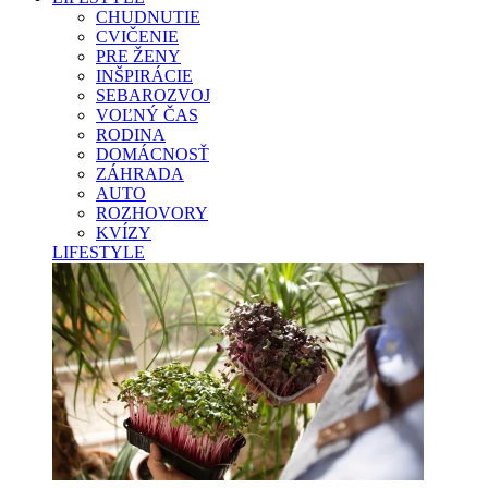
CHUDNUTIE
CVIČENIE
PRE ŽENY
INŠPIRÁCIE
SEBAROZVOJ
VOĽNÝ ČAS
RODINA
DOMÁCNOSŤ
ZÁHRADA
AUTO
ROZHOVORY
KVÍZY
LIFESTYLE