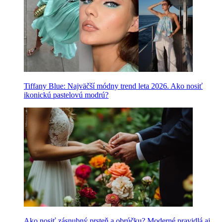
Tiffany Blue: Najväčší módny trend leta 2026. Ako nosiť
ikonickú pastelovú modrú?
Ako nosiť zásnubný prsteň a obrúčku? Moderné pravidlá aj