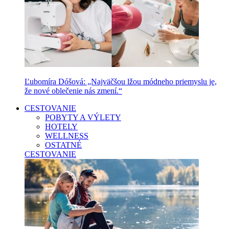
Ľubomíra Dóšová: „Najväčšou lžou módneho priemyslu je,
že nové oblečenie nás zmení.“
CESTOVANIE
POBYTY A VÝLETY
HOTELY
WELLNESS
OSTATNÉ
CESTOVANIE