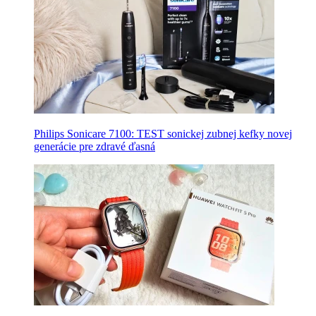
Philips Sonicare 7100: TEST sonickej zubnej kefky novej
generácie pre zdravé ďasná