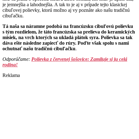
je jemnejšia a lahodnejšia. A tak to je aj v prípade tejto klasickej
cibuľovej polievky, ktorú možno aj vy poznáte ako našu tradičnú
cibuľačku.
Tá naša sa náramne podobá na francúzsku cibuľovú polievku
s tým rozdielom, že táto francúzska sa prelieva do keramických
misiek, na vrch ktorých sa ukladá plátok syra. Polievka sa tak
dáva ešte následne zapiecť do rúry. Poďte však spolu s nami
ochutnať našu tradičnú cibuľačku
.
Odporúčame:
Polievka z červenej šošovice: Zamiluje si ju celá
rodina!
Reklama