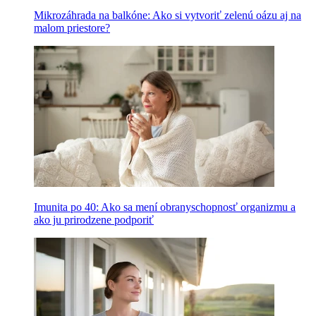
Mikrozáhrada na balkóne: Ako si vytvoriť zelenú oázu aj na
malom priestore?
Imunita po 40: Ako sa mení obranyschopnosť organizmu a
ako ju prirodzene podporiť