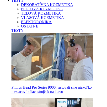
TESTY
DEKORATÍVNA KOZMETIKA
PLEŤOVÁ KOZMETIKA
TELOVÁ KOZMETIKA
VLASOVÁ KOZMETIKA
ELEKTORONIKA
OSTATNÉ
TESTY
Philips Head Pro Series 9000: testovali sme niekoľko
mesiacov holiaci strojček na hlavu