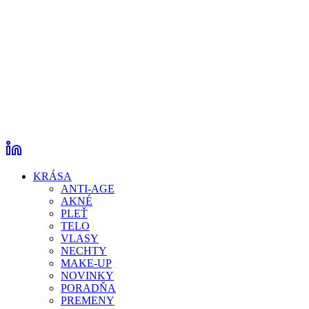
KRÁSA
ANTI-AGE
AKNÉ
PLEŤ
TELO
VLASY
NECHTY
MAKE-UP
NOVINKY
PORADŇA
PREMENY