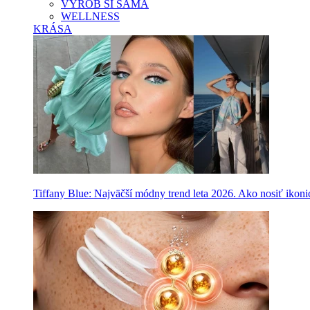
VYROB SI SAMA
WELLNESS
KRÁSA
Tiffany Blue: Najväčší módny trend leta 2026. Ako nosiť ikon