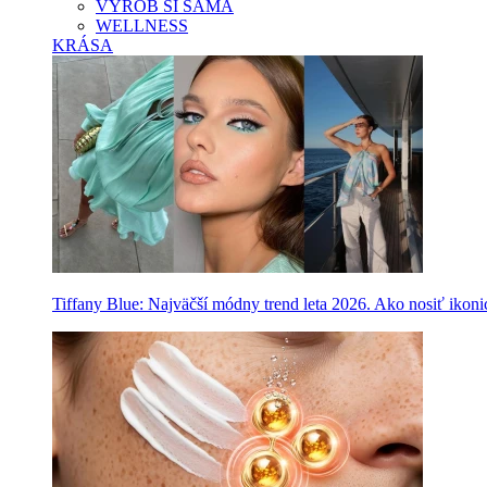
VYROB SI SAMA
WELLNESS
KRÁSA
Tiffany Blue: Najväčší módny trend leta 2026. Ako nosiť ikon