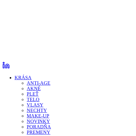
KRÁSA
ANTI-AGE
AKNÉ
PLEŤ
TELO
VLASY
NECHTY
MAKE-UP
NOVINKY
PORADŇA
PREMENY