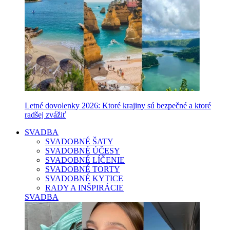
Letné dovolenky 2026: Ktoré krajiny sú bezpečné a ktoré
radšej zvážiť
SVADBA
SVADOBNÉ ŠATY
SVADOBNÉ ÚČESY
SVADOBNÉ LÍČENIE
SVADOBNÉ TORTY
SVADOBNÉ KYTICE
RADY A INŠPIRÁCIE
SVADBA