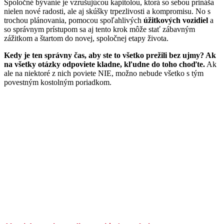
Spoločné bývanie je vzrušujúcou kapitolou, ktorá so sebou prináša
nielen nové radosti, ale aj skúšky trpezlivosti a kompromisu. No s
trochou plánovania, pomocou spoľahlivých
úžitkových vozidiel
a
so správnym prístupom sa aj tento krok môže stať zábavným
zážitkom a štartom do novej, spoločnej etapy života.
Kedy je ten správny čas, aby ste to všetko prežili bez ujmy? Ak
na všetky otázky odpoviete kladne, kľudne do toho choďte.
Ak
ale na niektoré z nich poviete NIE, možno nebude všetko s tým
povestným kostolným poriadkom.