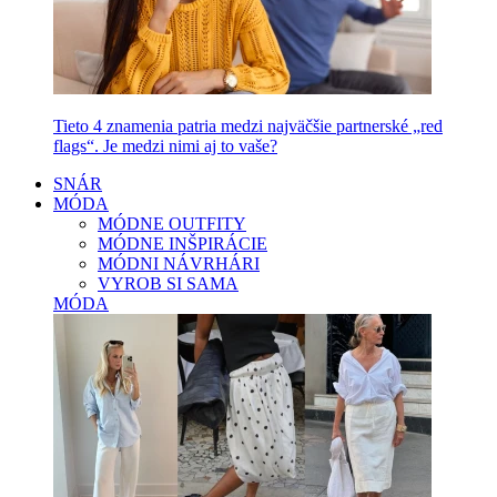
Tieto 4 znamenia patria medzi najväčšie partnerské „red
flags“. Je medzi nimi aj to vaše?
SNÁR
MÓDA
MÓDNE OUTFITY
MÓDNE INŠPIRÁCIE
MÓDNI NÁVRHÁRI
VYROB SI SAMA
MÓDA