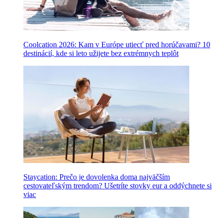
Coolcation 2026: Kam v Európe utiecť pred horúčavami? 10
destinácií, kde si leto užijete bez extrémnych teplôt
Staycation: Prečo je dovolenka doma najväčším
cestovateľským trendom? Ušetríte stovky eur a oddýchnete si
viac