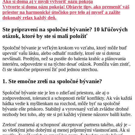
Ako si doma aj v mysli vytvoriť oázu pokoja
Vytvorte si doma oázu pokoja! Objavte tipy, ako premeniť váš
priestor na harmonické útočisko pre telo aj myseľ a zažite
dokonalý relax každý deň.
Ste pripravení na spoločné bývanie? 10 kľúčových
otázok, ktoré by ste si mali položiť
Spoločné bývanie je veľkým krokom vo vzťahu, ktorý môže buď
upevniť vašu lásku, alebo odhaliť rozdiely, ktoré ste si doteraz
nevšímali. Predtým, než sa pustíte do balenia krabíc a plánovania
interiéru, odpovedzte si na týchto desať otázok. Pomôžu vám zistiť,
či ste skutočne pripravení žiť pod jednou strechou.
1. Ste emočne zrelí na spoločné bývanie?
Spoločné bývanie nie je len o zdieľaní priestoru, ale aj o
zodpovednosti, tolerancii a schopnosti riešiť konflikty. Ak vás každá
hádka vedie k myšlienkam na rozchod, môže byť na spoločné
bývanie ešte priskoro. Stabilný a vyrovnaný vzťah zvládne drobné
nezhody bez toho, aby ste si pri každej výmene názorov balili kufre.
Zrelosť znamená aj schopnosť akceptovať partnera takého, aký je –
so všetkými jeho dobrými aj menej príjemnými vlastnosťami. Ak si