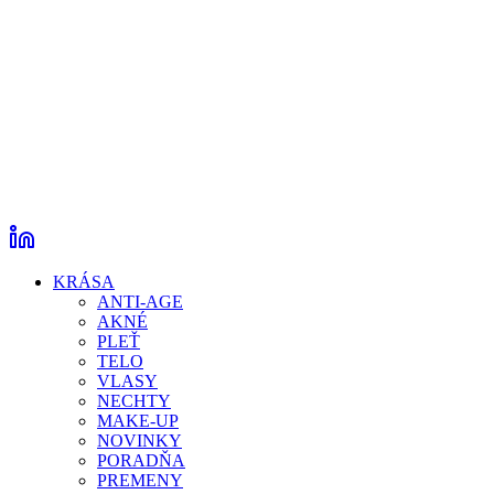
KRÁSA
ANTI-AGE
AKNÉ
PLEŤ
TELO
VLASY
NECHTY
MAKE-UP
NOVINKY
PORADŇA
PREMENY