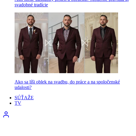
svadobné tradície
Ako sa líši oblek na svadbu, do práce a na spoločenské
udalosti?
SÚŤAŽE
TV