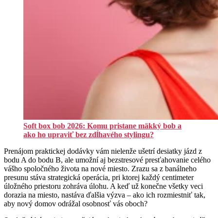
Soft box bob 2026: Komu pristane mäkký bob a
ako ho upraviť bez zdĺhavého stylingu?
Prenájom praktickej dodávky vám nielenže ušetrí desiatky jázd z
bodu A do bodu B, ale umožní aj bezstresové presťahovanie celého
vášho spoločného života na nové miesto. Zrazu sa z banálneho
presunu stáva strategická operácia, pri ktorej každý centimeter
úložného priestoru zohráva úlohu. A keď už konečne všetky veci
dorazia na miesto, nastáva ďalšia výzva – ako ich rozmiestniť tak,
aby nový domov odrážal osobnosť vás oboch?