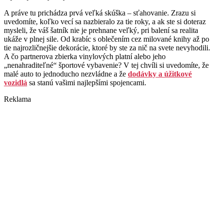
A práve tu prichádza prvá veľká skúška – sťahovanie. Zrazu si
uvedomíte, koľko vecí sa nazbieralo za tie roky, a ak ste si doteraz
mysleli, že váš šatník nie je prehnane veľký, pri balení sa realita
ukáže v plnej sile. Od krabíc s oblečením cez milované knihy až po
tie najrozličnejšie dekorácie, ktoré by ste za nič na svete nevyhodili.
A čo partnerova zbierka vinylových platní alebo jeho
„nenahraditeľné“ športové vybavenie? V tej chvíli si uvedomíte, že
malé auto to jednoducho nezvládne a že
dodávky a úžitkové
vozidlá
sa stanú vašimi najlepšími spojencami.
Reklama