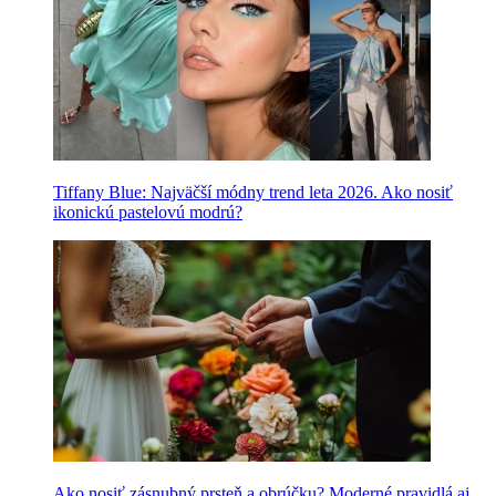
Tiffany Blue: Najväčší módny trend leta 2026. Ako nosiť
ikonickú pastelovú modrú?
Ako nosiť zásnubný prsteň a obrúčku? Moderné pravidlá aj