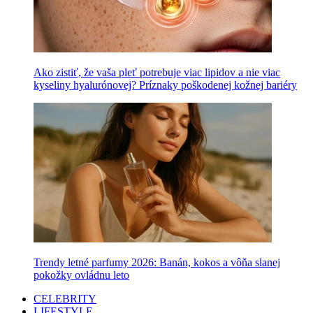
Ako zistiť, že vaša pleť potrebuje viac lipidov a nie viac
kyseliny hyalurónovej? Príznaky poškodenej kožnej bariéry
Trendy letné parfumy 2026: Banán, kokos a vôňa slanej
pokožky ovládnu leto
CELEBRITY
LIFESTYLE