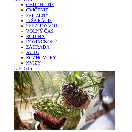
CHUDNUTIE
CVIČENIE
PRE ŽENY
INŠPIRÁCIE
SEBAROZVOJ
VOĽNÝ ČAS
RODINA
DOMÁCNOSŤ
ZÁHRADA
AUTO
ROZHOVORY
KVÍZY
LIFESTYLE