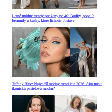
Letné módne trendy pre ženy po 40: Bodky, popelín,
bermudy a kúsky, ktoré lichotia postave
Tiffany Blue: Najväčší módny trend leta 2026. Ako nosiť
ikonickú pastelovú modrú?