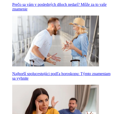
Prečo sa vám v posledných dňoch nedarí? Môže za to vaše
znamenie
Najhorší spolucestujúci podľa horoskopu: Týmto znameniam
sa vyhnite