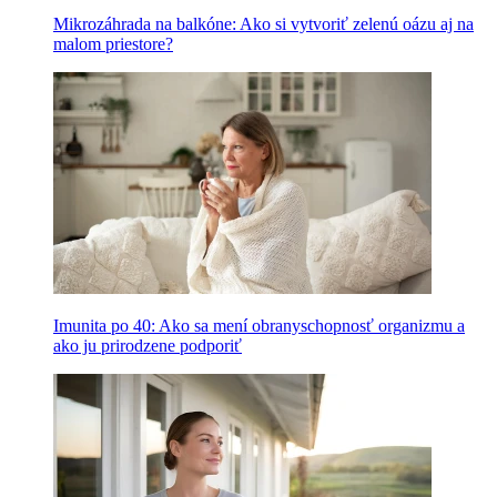
Mikrozáhrada na balkóne: Ako si vytvoriť zelenú oázu aj na
malom priestore?
Imunita po 40: Ako sa mení obranyschopnosť organizmu a
ako ju prirodzene podporiť