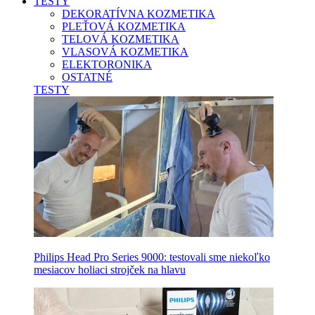
TESTY
DEKORATÍVNA KOZMETIKA
PLEŤOVÁ KOZMETIKA
TELOVÁ KOZMETIKA
VLASOVÁ KOZMETIKA
ELEKTORONIKA
OSTATNÉ
TESTY
Philips Head Pro Series 9000: testovali sme niekoľko
mesiacov holiaci strojček na hlavu