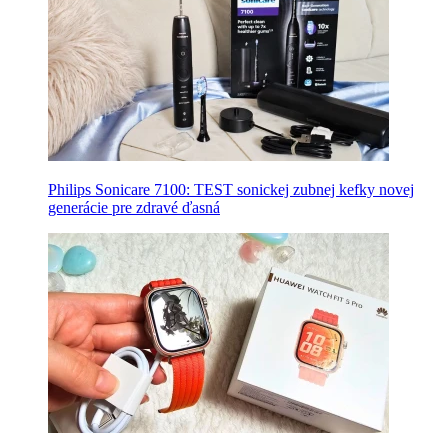
Philips Sonicare 7100: TEST sonickej zubnej kefky novej
generácie pre zdravé ďasná