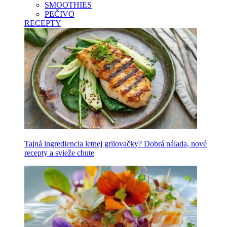
SMOOTHIES
PEČIVO
RECEPTY
Tajná ingrediencia letnej grilovačky? Dobrá nálada, nové
recepty a svieže chute