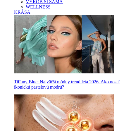
VYROB SI SAMA
WELLNESS
KRÁSA
Tiffany Blue: Najväčší módny trend leta 2026. Ako nosiť
ikonickú pastelovú modrú?