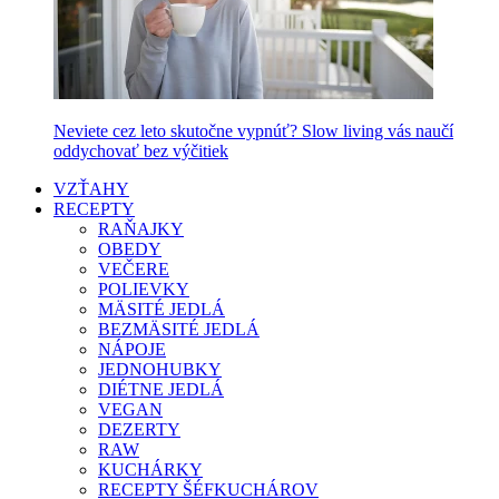
Neviete cez leto skutočne vypnúť? Slow living vás naučí
oddychovať bez výčitiek
VZŤAHY
RECEPTY
RAŇAJKY
OBEDY
VEČERE
POLIEVKY
MÄSITÉ JEDLÁ
BEZMÄSITÉ JEDLÁ
NÁPOJE
JEDNOHUBKY
DIÉTNE JEDLÁ
VEGAN
DEZERTY
RAW
KUCHÁRKY
RECEPTY ŠÉFKUCHÁROV