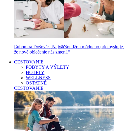
Ľubomíra Dóšová: „Najväčšou lžou módneho priemyslu je,
že nové oblečenie nás zmení.“
CESTOVANIE
POBYTY A VÝLETY
HOTELY
WELLNESS
OSTATNÉ
CESTOVANIE