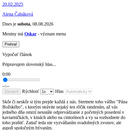
20.02.2025
Alena Čabáková
Dnes je
sobota
, 08.08.2026
Meniny má
Oskar
- význam mena
Prehrať
Vypočuť článok
Pripravujem slovenský hlas...
0:00
--:--
Rýchlosť
Hlas
Zastaviť
Skôr či neskôr si tým prejde každá z nás. Stretnete toho vášho "Pána
Božského", s ktorým strávite nejaký ten rôčik randením, až vás
jedného dňa omrzí neustále odprevádzanie z početných posedení v
kaviarničkách, v kinách alebo na cintorínoch a vy sa rozhodnete do
toho praštiť. Zatiaľ teda nie vyzváňaním svadobných zvonov, ale
aspoň spoločným bývaním.