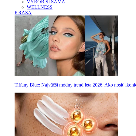
VYROB SI SAMA
WELLNESS
KRÁSA
Tiffany Blue: Najväčší módny trend leta 2026. Ako nosiť ikon