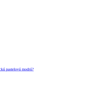
ickú pastelovú modrú?