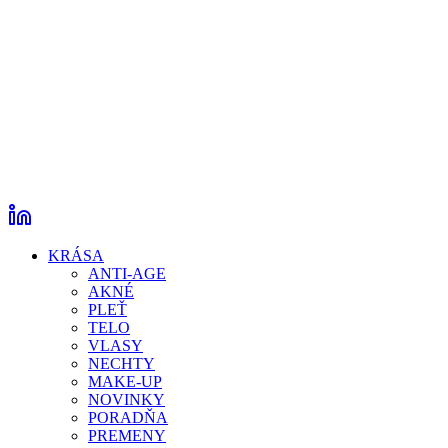
KRÁSA
ANTI-AGE
AKNÉ
PLEŤ
TELO
VLASY
NECHTY
MAKE-UP
NOVINKY
PORADŇA
PREMENY