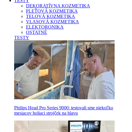
TESTY
DEKORATÍVNA KOZMETIKA
PLEŤOVÁ KOZMETIKA
TELOVÁ KOZMETIKA
VLASOVÁ KOZMETIKA
ELEKTORONIKA
OSTATNÉ
TESTY
Philips Head Pro Series 9000: testovali sme niekoľko
mesiacov holiaci strojček na hlavu