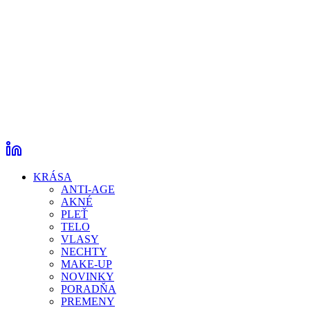
KRÁSA
ANTI-AGE
AKNÉ
PLEŤ
TELO
VLASY
NECHTY
MAKE-UP
NOVINKY
PORADŇA
PREMENY