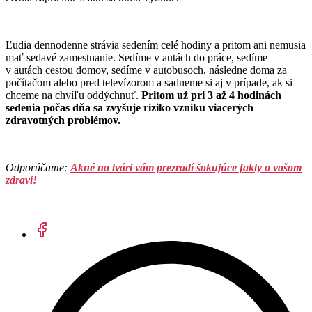
Ľudia dennodenne strávia sedením celé hodiny a pritom ani nemusia
mať sedavé zamestnanie. Sedíme v autách do práce, sedíme
v autách cestou domov, sedíme v autobusoch, následne doma za
počítačom alebo pred televízorom a sadneme si aj v prípade, ak si
chceme na chvíľu oddýchnuť.
Pritom už pri 3 až 4 hodinách
sedenia počas dňa sa zvyšuje riziko vzniku viacerých
zdravotných problémov.
Odporúčame:
Akné na tvári vám prezradí šokujúce fakty o vašom
zdraví!