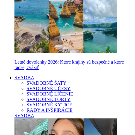
Letné dovolenky 2026: Ktoré krajiny sú bezpečné a ktoré
radšej zvážiť
SVADBA
SVADOBNÉ ŠATY
SVADOBNÉ ÚČESY
SVADOBNÉ LÍČENIE
SVADOBNÉ TORTY
SVADOBNÉ KYTICE
RADY A INŠPIRÁCIE
SVADBA