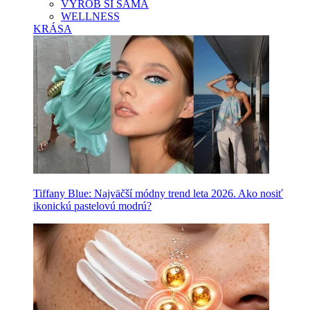
VYROB SI SAMA
WELLNESS
KRÁSA
Tiffany Blue: Najväčší módny trend leta 2026. Ako nosiť
ikonickú pastelovú modrú?