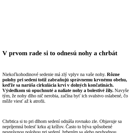
V prvom rade si to odnesú nohy a chrbát
Niekoľkohodinové sedenie má zlý vplyv na vaše nohy.
Rôzne
polohy pri sedení totiž zabraňujú správnemu krvnému obehu,
keďže sa narúša cirkulácia krvi v dolných končatinách.
Výsledkom sú opuchnuté a naliate nohy a bolestivé žily.
Navyše
tým, že nohy dlho nič nerobia, začína byť ich svalstvo oslabené, čo
môže viesť až k atrofii.
Chrbtica si to pri dlhom sedení odnáša rovnako zle. Objavuje sa
nepríjemná bolesť krku aj krížov. Často to býva spôsobené
nesprávnou polohou pri sedení, hrbením sa alebo nevhodnou