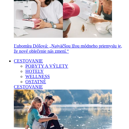
Ľubomíra Dóšová: „Najväčšou lžou módneho priemyslu je,
že nové oblečenie nás zmení.“
CESTOVANIE
POBYTY A VÝLETY
HOTELY
WELLNESS
OSTATNÉ
CESTOVANIE