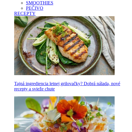
SMOOTHIES
PEČIVO
RECEPTY
Tajná ingrediencia letnej grilovačky? Dobrá nálada, nové
recepty a svieže chute