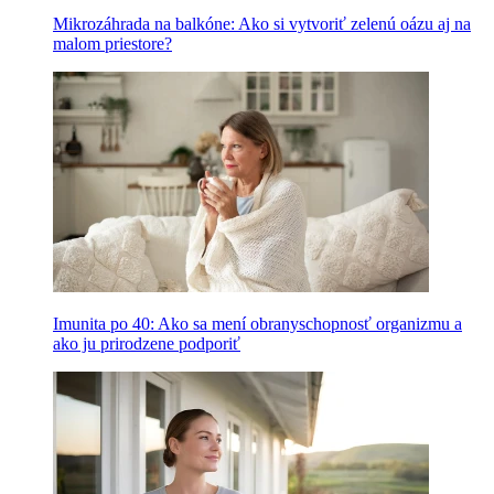
Mikrozáhrada na balkóne: Ako si vytvoriť zelenú oázu aj na
malom priestore?
Imunita po 40: Ako sa mení obranyschopnosť organizmu a
ako ju prirodzene podporiť