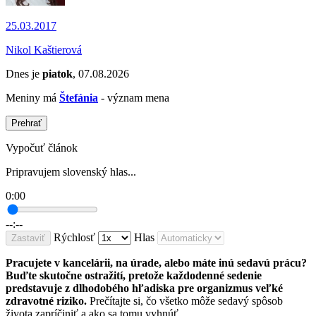
25.03.2017
Nikol Kaštierová
Dnes je
piatok
, 07.08.2026
Meniny má
Štefánia
- význam mena
Prehrať
Vypočuť článok
Pripravujem slovenský hlas...
0:00
--:--
Rýchlosť
Hlas
Zastaviť
Pracujete v kancelárii, na úrade, alebo máte inú sedavú prácu?
Buďte skutočne ostražití, pretože každodenné sedenie
predstavuje z dlhodobého hľadiska pre organizmus veľké
zdravotné riziko.
Prečítajte si, čo všetko môže sedavý spôsob
života zapríčiniť a ako sa tomu vyhnúť.