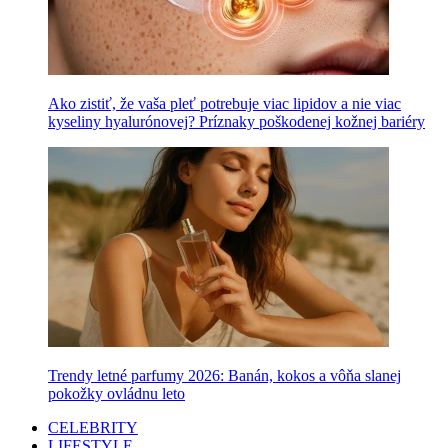
Ako zistiť, že vaša pleť potrebuje viac lipidov a nie viac
kyseliny hyalurónovej? Príznaky poškodenej kožnej bariéry
Trendy letné parfumy 2026: Banán, kokos a vôňa slanej
pokožky ovládnu leto
CELEBRITY
LIFESTYLE