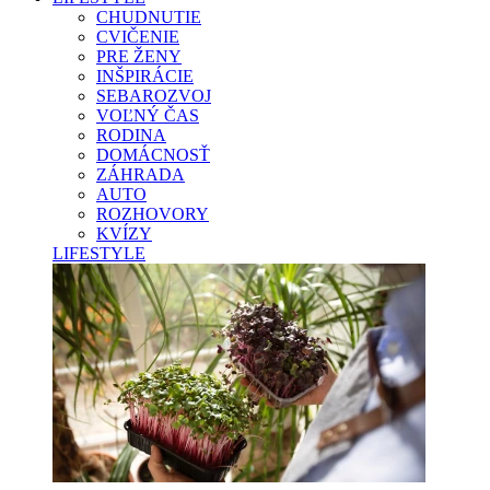
CHUDNUTIE
CVIČENIE
PRE ŽENY
INŠPIRÁCIE
SEBAROZVOJ
VOĽNÝ ČAS
RODINA
DOMÁCNOSŤ
ZÁHRADA
AUTO
ROZHOVORY
KVÍZY
LIFESTYLE