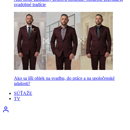
svadobné tradície
Ako sa líši oblek na svadbu, do práce a na spoločenské
udalosti?
SÚŤAŽE
TV