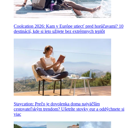
Coolcation 2026: Kam v Európe utiecť pred horúčavami? 10
destinácií, kde si leto užijete bez extrémnych teplôt
Staycation: Prečo je dovolenka doma najväčším
cestovateľským trendom? Ušetríte stovky eur a oddýchnete si
viac