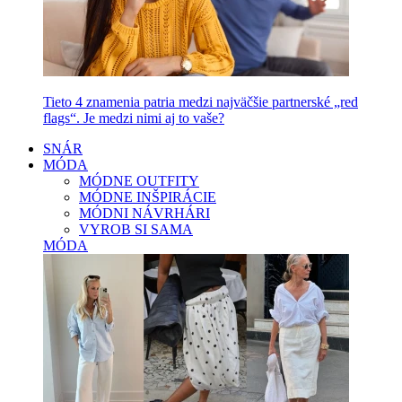
Tieto 4 znamenia patria medzi najväčšie partnerské „red
flags“. Je medzi nimi aj to vaše?
SNÁR
MÓDA
MÓDNE OUTFITY
MÓDNE INŠPIRÁCIE
MÓDNI NÁVRHÁRI
VYROB SI SAMA
MÓDA