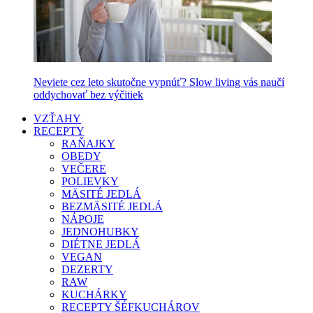
Neviete cez leto skutočne vypnúť? Slow living vás naučí
oddychovať bez výčitiek
VZŤAHY
RECEPTY
RAŇAJKY
OBEDY
VEČERE
POLIEVKY
MÄSITÉ JEDLÁ
BEZMÄSITÉ JEDLÁ
NÁPOJE
JEDNOHUBKY
DIÉTNE JEDLÁ
VEGAN
DEZERTY
RAW
KUCHÁRKY
RECEPTY ŠÉFKUCHÁROV