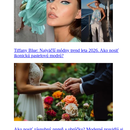
Tiffany Blue: Najväčší módny trend leta 2026. Ako nosiť
ikonickú pastelovú modrú?
Ako nosiť zásnubný prsteň a obrúčku? Moderné pravidlá aj