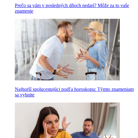
Prečo sa vám v posledných dňoch nedarí? Môže za to vaše
znamenie
Najhorší spolucestujúci podľa horoskopu: Týmto znameniam
sa vyhnite