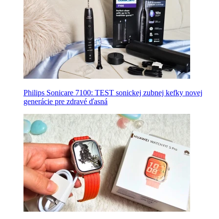
Philips Sonicare 7100: TEST sonickej zubnej kefky novej
generácie pre zdravé ďasná