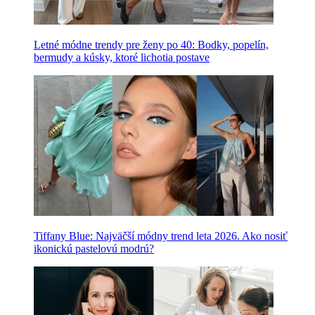
Letné módne trendy pre ženy po 40: Bodky, popelín,
bermudy a kúsky, ktoré lichotia postave
Tiffany Blue: Najväčší módny trend leta 2026. Ako nosiť
ikonickú pastelovú modrú?