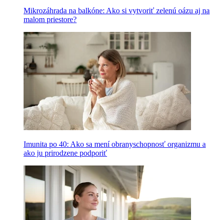
Mikrozáhrada na balkóne: Ako si vytvoriť zelenú oázu aj na
malom priestore?
Imunita po 40: Ako sa mení obranyschopnosť organizmu a
ako ju prirodzene podporiť