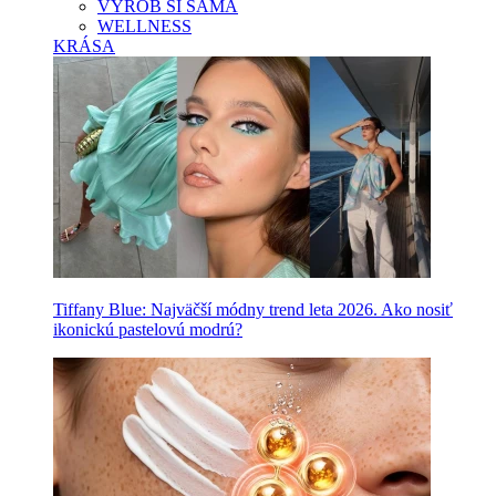
VYROB SI SAMA
WELLNESS
KRÁSA
Tiffany Blue: Najväčší módny trend leta 2026. Ako nosiť
ikonickú pastelovú modrú?