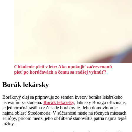
Chladenie pleti v lete: Ako upokojiť začervenanú
pleť po horúčavách a čomu sa radšej vyhnúť?
Borák lekársky
Borákový olej sa pripravuje zo semien kvetov boráka lekárskeho
lisovaním za studena.
Borák lekársky
, latinsky Borago officinalis,
je jednoročná rastlina z čeľade borákovité. Jeho domovinou je
najmä oblasť Stredomoria. V súčasnosti rastie na rôznych miestach
Európy, pričom medzi jeho obľúbené stanovištia patria najmä teplé
nížiny.