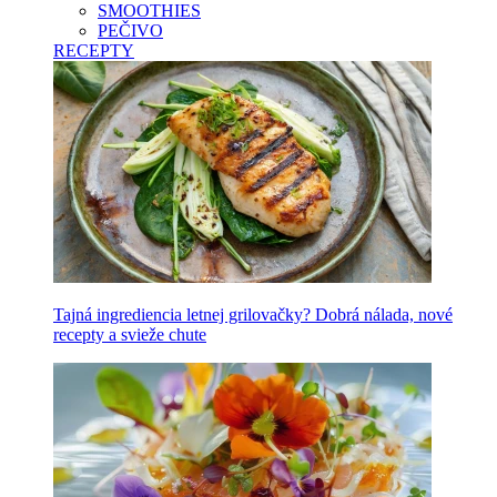
SMOOTHIES
PEČIVO
RECEPTY
Tajná ingrediencia letnej grilovačky? Dobrá nálada, nové
recepty a svieže chute