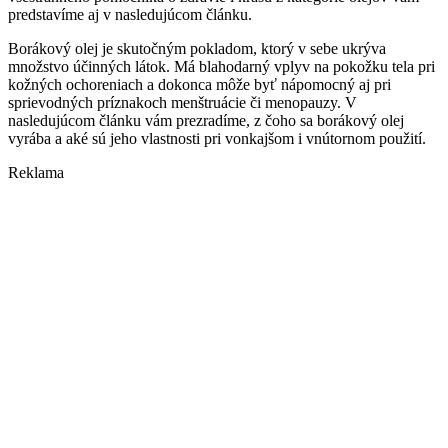
predstavíme aj v nasledujúcom článku.
Borákový olej je skutočným pokladom, ktorý v sebe ukrýva
množstvo účinných látok. Má blahodarný vplyv na pokožku tela pri
kožných ochoreniach a dokonca môže byť nápomocný aj pri
sprievodných príznakoch menštruácie či menopauzy. V
nasledujúcom článku vám prezradíme, z čoho sa borákový olej
vyrába a aké sú jeho vlastnosti pri vonkajšom i vnútornom použití.
Reklama