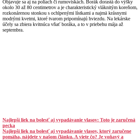
Objavuje sa aj na poliach či rumoviskách. Borák dorastá do výšky
okolo 30 až 80 centimetrov a je charakteristický vláknitým koreňom,
rozkonárenou stonkou s ochlpenými lístkami a najmä krásnymi
modrými kvetmi, ktoré tvarom pripomínajú hviezdu. Na lekárske
účely sa zbiera kvitnúca vňať boráka, a to v priebehu mája až
septembra.
Najlepší liek na bolesť aj vypadávanie vlasov: Toto je zaručená
pecka
Najlepší liek na bolesť aj vypadávanie vlasov, ktorý zaručene
pomáha, nájdete v našom článku. A viete čo? Je voňavý a