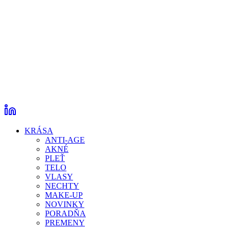
KRÁSA
ANTI-AGE
AKNÉ
PLEŤ
TELO
VLASY
NECHTY
MAKE-UP
NOVINKY
PORADŇA
PREMENY