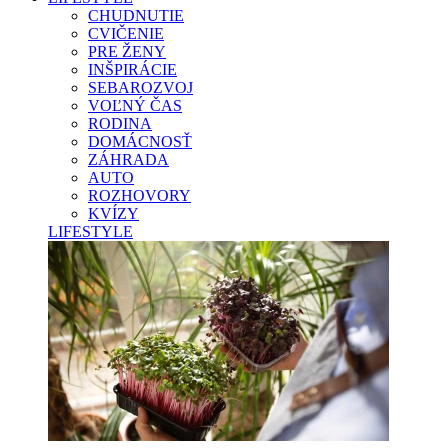
CHUDNUTIE
CVIČENIE
PRE ŽENY
INŠPIRÁCIE
SEBAROZVOJ
VOĽNÝ ČAS
RODINA
DOMÁCNOSŤ
ZÁHRADA
AUTO
ROZHOVORY
KVÍZY
LIFESTYLE