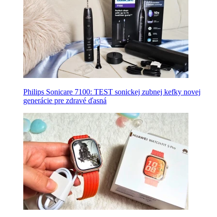
Philips Sonicare 7100: TEST sonickej zubnej kefky novej
generácie pre zdravé ďasná