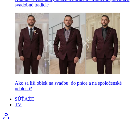
svadobné tradície
Ako sa líši oblek na svadbu, do práce a na spoločenské
udalosti?
SÚŤAŽE
TV