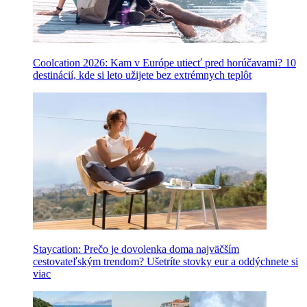
Coolcation 2026: Kam v Európe utiecť pred horúčavami? 10
destinácií, kde si leto užijete bez extrémnych teplôt
Staycation: Prečo je dovolenka doma najväčším
cestovateľským trendom? Ušetríte stovky eur a oddýchnete si
viac