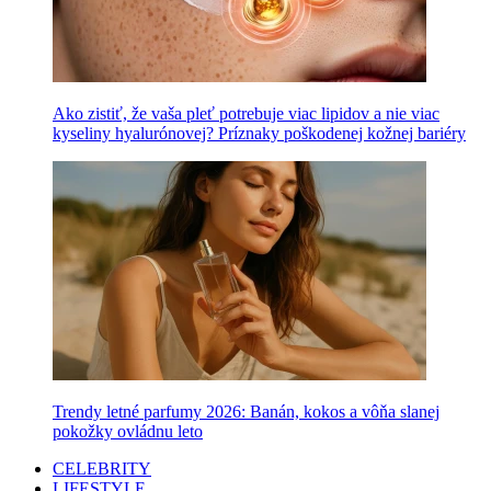
Ako zistiť, že vaša pleť potrebuje viac lipidov a nie viac
kyseliny hyalurónovej? Príznaky poškodenej kožnej bariéry
Trendy letné parfumy 2026: Banán, kokos a vôňa slanej
pokožky ovládnu leto
CELEBRITY
LIFESTYLE