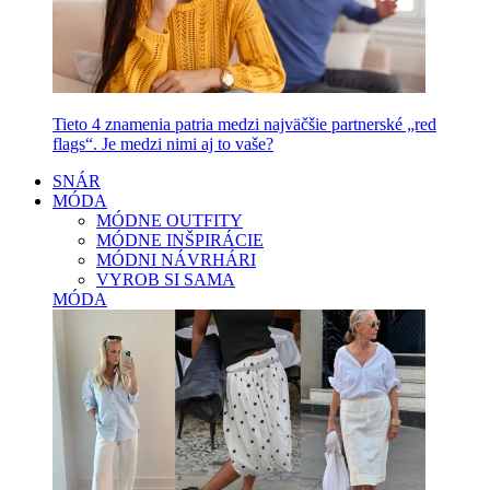
Tieto 4 znamenia patria medzi najväčšie partnerské „red
flags“. Je medzi nimi aj to vaše?
SNÁR
MÓDA
MÓDNE OUTFITY
MÓDNE INŠPIRÁCIE
MÓDNI NÁVRHÁRI
VYROB SI SAMA
MÓDA