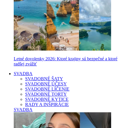
Letné dovolenky 2026: Ktoré krajiny sú bezpečné a ktoré
radšej zvážiť
SVADBA
SVADOBNÉ ŠATY
SVADOBNÉ ÚČESY
SVADOBNÉ LÍČENIE
SVADOBNÉ TORTY
SVADOBNÉ KYTICE
RADY A INŠPIRÁCIE
SVADBA