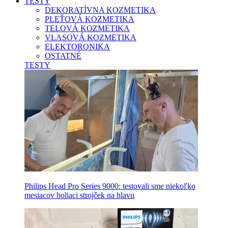
TESTY
DEKORATÍVNA KOZMETIKA
PLEŤOVÁ KOZMETIKA
TELOVÁ KOZMETIKA
VLASOVÁ KOZMETIKA
ELEKTORONIKA
OSTATNÉ
TESTY
Philips Head Pro Series 9000: testovali sme niekoľko
mesiacov holiaci strojček na hlavu