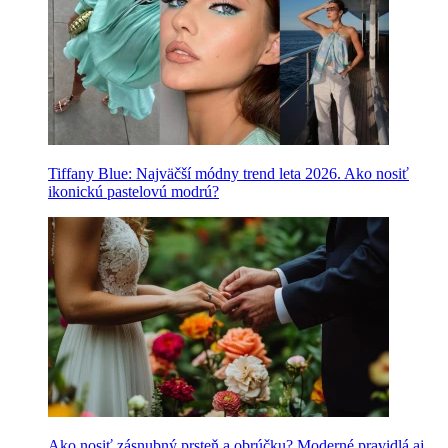
Tiffany Blue: Najväčší módny trend leta 2026. Ako nosiť
ikonickú pastelovú modrú?
Ako nosiť zásnubný prsteň a obrúčku? Moderné pravidlá aj