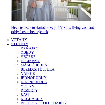
Neviete cez leto skutočne vypnúť? Slow living vás naučí
oddychovať bez výčitiek
VZŤAHY
RECEPTY
RAŇAJKY
OBEDY
VEČERE
POLIEVKY
MÄSITÉ JEDLÁ
BEZMÄSITÉ JEDLÁ
NÁPOJE
JEDNOHUBKY
DIÉTNE JEDLÁ
VEGAN
DEZERTY
RAW
KUCHÁRKY
RECEPTY ŠÉFKUCHÁROV