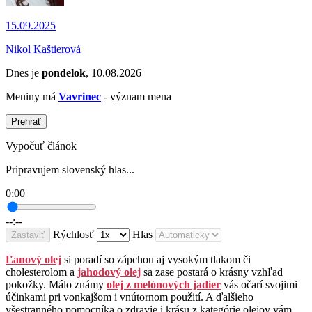
15.09.2025
Nikol Kaštierová
Dnes je
pondelok
, 10.08.2026
Meniny má
Vavrinec
- význam mena
Prehrať
Vypočuť článok
Pripravujem slovenský hlas...
0:00
--:--
Rýchlosť
Hlas
Zastaviť
Ľanový olej
si poradí so zápchou aj vysokým tlakom či
cholesterolom a
jahodový olej
sa zase postará o krásny vzhľad
pokožky. Málo známy
olej z melónových jadier
vás očarí svojimi
účinkami pri vonkajšom i vnútornom použití. A ďalšieho
všestranného pomocníka o zdravie i krásu z kategórie olejov vám