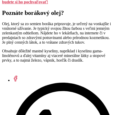
budete si ho pochvaľovať!
Poznáte borákový olej?
Olej, ktorý sa zo semien boráka pripravuje, je určený na vonkajšie i
vnútorné užívanie. Je typický svojou žltou farbou s veľmi jemným
zelenkastým odtieňom. Nájdete ho v lekárňach, na internete či v
predajniach so zdravými potravinami alebo prírodnou kozmetikou.
Je plný cenných látok, a to vrátane zdravých tukov.
Obsahuje dôležité mastné kyseliny, napríklad i kyselinu gama-
linolénovú a ďalej vitamíny aj viaceré minerálne látky a stopové
prvky, a to najmä železo, vápnik, horčík či draslík.