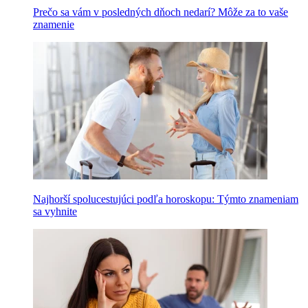
Prečo sa vám v posledných dňoch nedarí? Môže za to vaše
znamenie
Najhorší spolucestujúci podľa horoskopu: Týmto znameniam
sa vyhnite