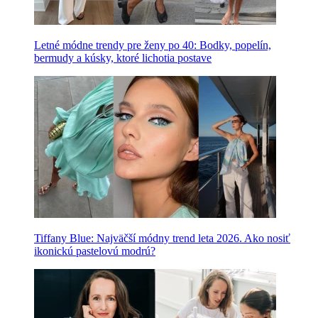
Letné módne trendy pre ženy po 40: Bodky, popelín,
bermudy a kúsky, ktoré lichotia postave
Tiffany Blue: Najväčší módny trend leta 2026. Ako nosiť
ikonickú pastelovú modrú?