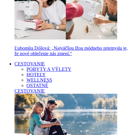
Ľubomíra Dóšová: „Najväčšou lžou módneho priemyslu je,
že nové oblečenie nás zmení.“
CESTOVANIE
POBYTY A VÝLETY
HOTELY
WELLNESS
OSTATNÉ
CESTOVANIE