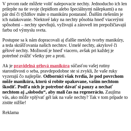
V prvom rade môžete voliť nalepovacie nechty. Jednoducho ich len
prilepíte na tie svoje (lepidlom alebo špeciálnymi nálepkami) a na
pár dní či týždňov máte o manikúru postarané. Ďalším riešením je
ich nalakovanie. Niektoré laky na nechty pôsobia hneď viacerými
spôsobmi – nechty spevňujú, vyživujú a zároveň im prepožičiavajú
farbu od výmyslu sveta.
Postupne sa k nám dopracovali aj ďalšie metódy tvorby manikúry,
a teda skrášľovania našich nechtov. Umelé nechty, akrylové či
gélové nechty. Možností je hneď viacero, avšak pri každej je
potrebné zvážiť všetky pre a proti.
Ak je
pravidelná gélová manikúra
súčasťou vašej rutiny
starostlivosti o seba, pravdepodobne ste si zvykli, že vaše ruky
vyzerajú čo najlepšie.
Odborníci však tvrdia, že pod povrchom
môže manikúra, ktorú si robíte opakovane, vašim nechtom
škodiť. Podľa nich je potrebné dávať si pauzy a nechať
nechtom aj „slobodu“, aby mali čas na regeneráciu.
Zaujíma
vás, ako môže vplývať gél lak na vaše nechty? Tak v tom prípade to
zistite nižšie!
Reklama