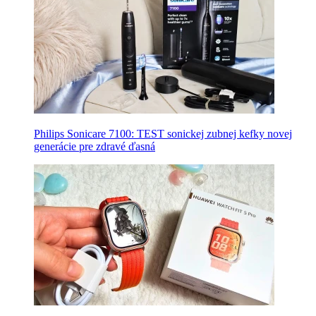
Philips Sonicare 7100: TEST sonickej zubnej kefky novej
generácie pre zdravé ďasná