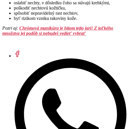
oslabiť nechty, v dôsledku čoho sa stávajú krehkými,
poškodiť nechtovú kožtičku,
spôsobiť nepravidelný rast nechtov,
byť rizikom vzniku rakoviny kože.
Pozri aj:
Chrómová manikúra je hitom tejto jari! Z toľkého
množstva jej podôb si nebudeš vedieť vybrať