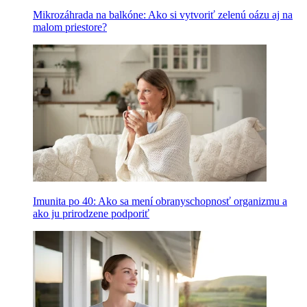
Mikrozáhrada na balkóne: Ako si vytvoriť zelenú oázu aj na
malom priestore?
Imunita po 40: Ako sa mení obranyschopnosť organizmu a
ako ju prirodzene podporiť