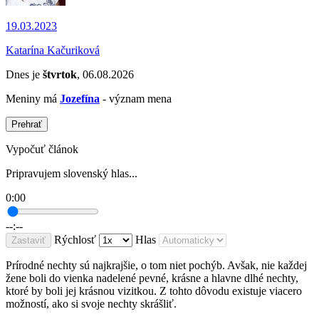
19.03.2023
Katarína Kačuriková
Dnes je
štvrtok
, 06.08.2026
Meniny má
Jozefína
- význam mena
Prehrať
Vypočuť článok
Pripravujem slovenský hlas...
0:00
--:--
Rýchlosť
Hlas
Zastaviť
Prírodné nechty sú najkrajšie, o tom niet pochýb. Avšak, nie každej
žene boli do vienka nadelené pevné, krásne a hlavne dlhé nechty,
ktoré by boli jej krásnou vizitkou. Z tohto dôvodu existuje viacero
možností, ako si svoje nechty skrášliť.