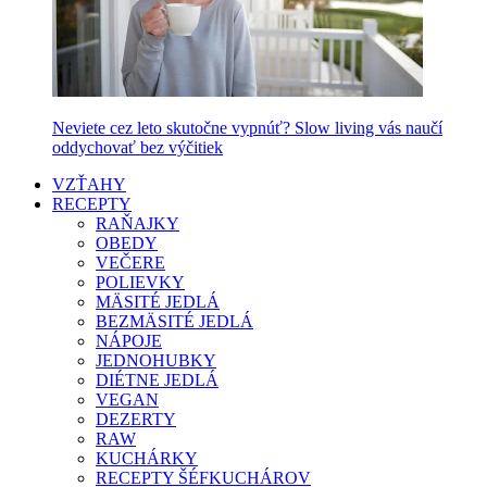
Neviete cez leto skutočne vypnúť? Slow living vás naučí
oddychovať bez výčitiek
VZŤAHY
RECEPTY
RAŇAJKY
OBEDY
VEČERE
POLIEVKY
MÄSITÉ JEDLÁ
BEZMÄSITÉ JEDLÁ
NÁPOJE
JEDNOHUBKY
DIÉTNE JEDLÁ
VEGAN
DEZERTY
RAW
KUCHÁRKY
RECEPTY ŠÉFKUCHÁROV