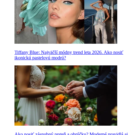
Tiffany Blue: Najväčší módny trend leta 2026. Ako nosiť
ikonickú pastelovú modrú?
Ako nosiť zásnubný prsteň a obrúčku? Moderné pravidlá aj