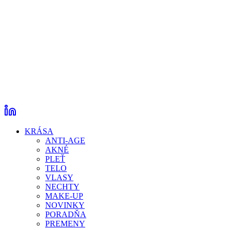
KRÁSA
ANTI-AGE
AKNÉ
PLEŤ
TELO
VLASY
NECHTY
MAKE-UP
NOVINKY
PORADŇA
PREMENY