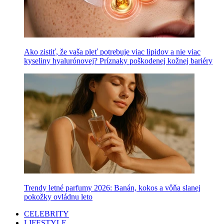
Ako zistiť, že vaša pleť potrebuje viac lipidov a nie viac
kyseliny hyalurónovej? Príznaky poškodenej kožnej bariéry
Trendy letné parfumy 2026: Banán, kokos a vôňa slanej
pokožky ovládnu leto
CELEBRITY
LIFESTYLE