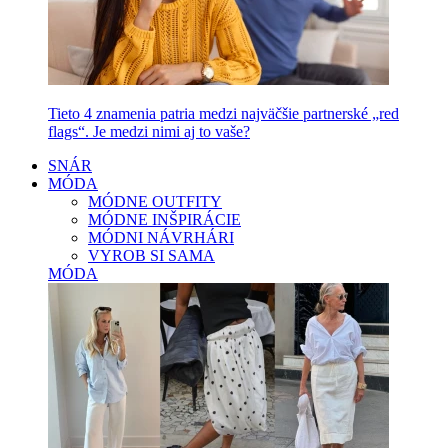
Tieto 4 znamenia patria medzi najväčšie partnerské „red
flags“. Je medzi nimi aj to vaše?
SNÁR
MÓDA
MÓDNE OUTFITY
MÓDNE INŠPIRÁCIE
MÓDNI NÁVRHÁRI
VYROB SI SAMA
MÓDA