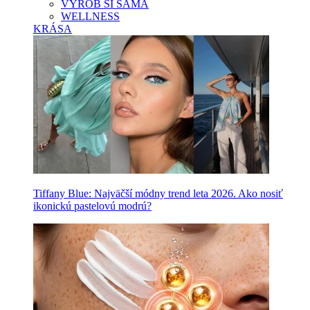
VYROB SI SAMA
WELLNESS
KRÁSA
Tiffany Blue: Najväčší módny trend leta 2026. Ako nosiť
ikonickú pastelovú modrú?