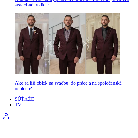
svadobné tradície
Ako sa líši oblek na svadbu, do práce a na spoločenské
udalosti?
SÚŤAŽE
TV