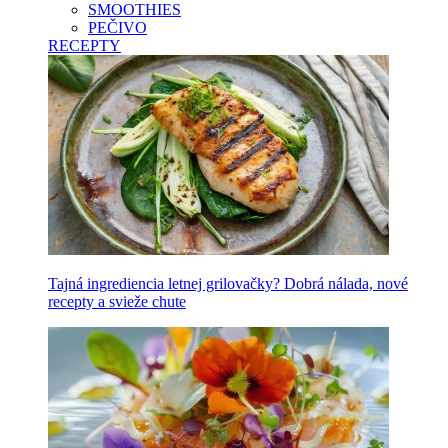
SMOOTHIES
PEČIVO
RECEPTY
Tajná ingrediencia letnej grilovačky? Dobrá nálada, nové
recepty a svieže chute