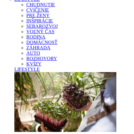
CHUDNUTIE
CVIČENIE
PRE ŽENY
INŠPIRÁCIE
SEBAROZVOJ
VOĽNÝ ČAS
RODINA
DOMÁCNOSŤ
ZÁHRADA
AUTO
ROZHOVORY
KVÍZY
LIFESTYLE