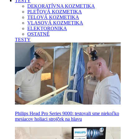
TESTY
DEKORATÍVNA KOZMETIKA
PLEŤOVÁ KOZMETIKA
TELOVÁ KOZMETIKA
VLASOVÁ KOZMETIKA
ELEKTORONIKA
OSTATNÉ
TESTY
Philips Head Pro Series 9000: testovali sme niekoľko
mesiacov holiaci strojček na hlavu