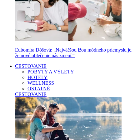
Ľubomíra Dóšová: „Najväčšou lžou módneho priemyslu je,
že nové oblečenie nás zmení.“
CESTOVANIE
POBYTY A VÝLETY
HOTELY
WELLNESS
OSTATNÉ
CESTOVANIE