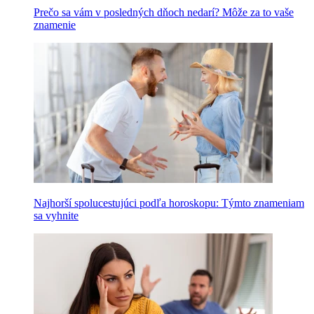
Prečo sa vám v posledných dňoch nedarí? Môže za to vaše
znamenie
Najhorší spolucestujúci podľa horoskopu: Týmto znameniam
sa vyhnite