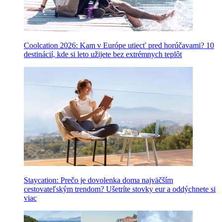
Coolcation 2026: Kam v Európe utiecť pred horúčavami? 10
destinácií, kde si leto užijete bez extrémnych teplôt
Staycation: Prečo je dovolenka doma najväčším
cestovateľským trendom? Ušetríte stovky eur a oddýchnete si
viac