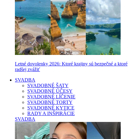
Letné dovolenky 2026: Ktoré krajiny sú bezpečné a ktoré
radšej zvážiť
SVADBA
SVADOBNÉ ŠATY
SVADOBNÉ ÚČESY
SVADOBNÉ LÍČENIE
SVADOBNÉ TORTY
SVADOBNÉ KYTICE
RADY A INŠPIRÁCIE
SVADBA