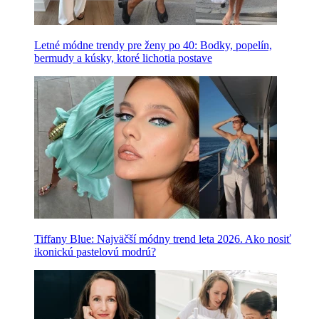
Letné módne trendy pre ženy po 40: Bodky, popelín,
bermudy a kúsky, ktoré lichotia postave
Tiffany Blue: Najväčší módny trend leta 2026. Ako nosiť
ikonickú pastelovú modrú?