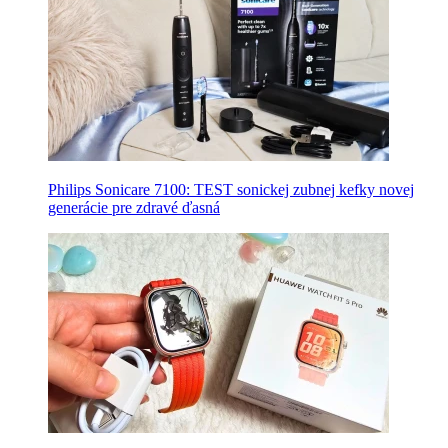
Philips Sonicare 7100: TEST sonickej zubnej kefky novej
generácie pre zdravé ďasná