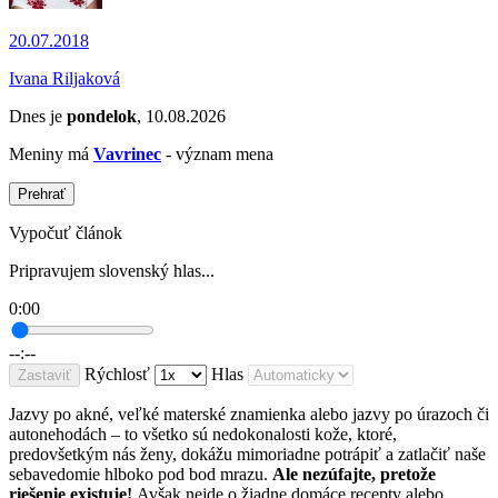
20.07.2018
Ivana Riljaková
Dnes je
pondelok
, 10.08.2026
Meniny má
Vavrinec
- význam mena
Prehrať
Vypočuť článok
Pripravujem slovenský hlas...
0:00
--:--
Rýchlosť
Hlas
Zastaviť
Jazvy po akné, veľké materské znamienka alebo jazvy po úrazoch či
autonehodách – to všetko sú nedokonalosti kože, ktoré,
predovšetkým nás ženy, dokážu mimoriadne potrápiť a zatlačiť naše
sebavedomie hlboko pod bod mrazu.
Ale nezúfajte, pretože
riešenie existuje!
Avšak nejde o žiadne domáce recepty alebo