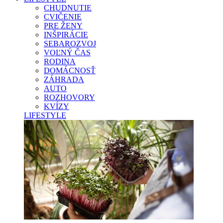
CHUDNUTIE
CVIČENIE
PRE ŽENY
INŠPIRÁCIE
SEBAROZVOJ
VOĽNÝ ČAS
RODINA
DOMÁCNOSŤ
ZÁHRADA
AUTO
ROZHOVORY
KVÍZY
LIFESTYLE