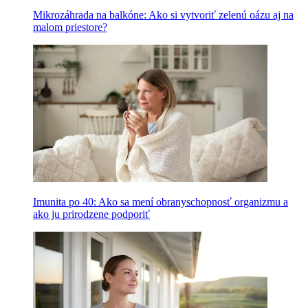
Mikrozáhrada na balkóne: Ako si vytvoriť zelenú oázu aj na
malom priestore?
Imunita po 40: Ako sa mení obranyschopnosť organizmu a
ako ju prirodzene podporiť