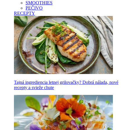
SMOOTHIES
PEČIVO
RECEPTY
Tajná ingrediencia letnej grilovačky? Dobrá nálada, nové
recepty a svieže chute