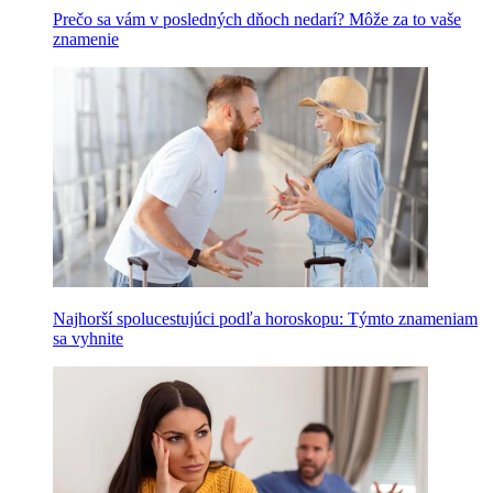
Prečo sa vám v posledných dňoch nedarí? Môže za to vaše
znamenie
Najhorší spolucestujúci podľa horoskopu: Týmto znameniam
sa vyhnite