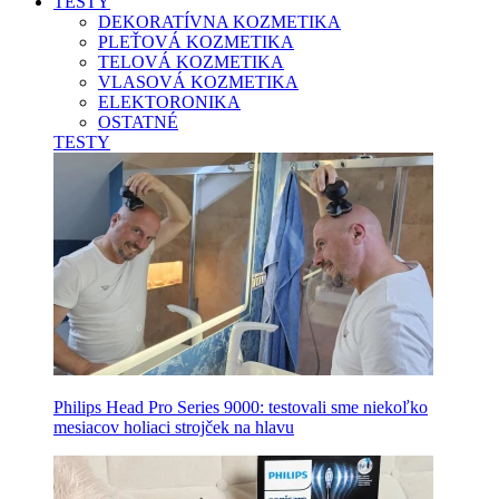
TESTY
DEKORATÍVNA KOZMETIKA
PLEŤOVÁ KOZMETIKA
TELOVÁ KOZMETIKA
VLASOVÁ KOZMETIKA
ELEKTORONIKA
OSTATNÉ
TESTY
Philips Head Pro Series 9000: testovali sme niekoľko
mesiacov holiaci strojček na hlavu