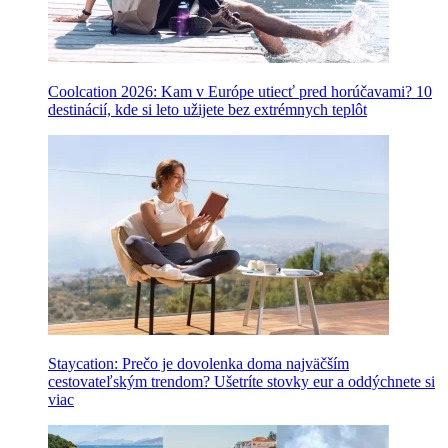
Coolcation 2026: Kam v Európe utiecť pred horúčavami? 10
destinácií, kde si leto užijete bez extrémnych teplôt
Staycation: Prečo je dovolenka doma najväčším
cestovateľským trendom? Ušetríte stovky eur a oddýchnete si
viac