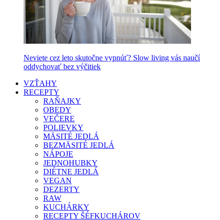
Neviete cez leto skutočne vypnúť? Slow living vás naučí
oddychovať bez výčitiek
VZŤAHY
RECEPTY
RAŇAJKY
OBEDY
VEČERE
POLIEVKY
MÄSITÉ JEDLÁ
BEZMÄSITÉ JEDLÁ
NÁPOJE
JEDNOHUBKY
DIÉTNE JEDLÁ
VEGAN
DEZERTY
RAW
KUCHÁRKY
RECEPTY ŠÉFKUCHÁROV