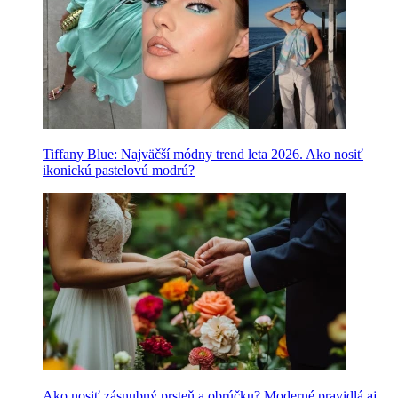
Tiffany Blue: Najväčší módny trend leta 2026. Ako nosiť
ikonickú pastelovú modrú?
Ako nosiť zásnubný prsteň a obrúčku? Moderné pravidlá aj