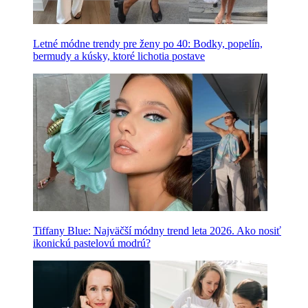
Letné módne trendy pre ženy po 40: Bodky, popelín,
bermudy a kúsky, ktoré lichotia postave
Tiffany Blue: Najväčší módny trend leta 2026. Ako nosiť
ikonickú pastelovú modrú?