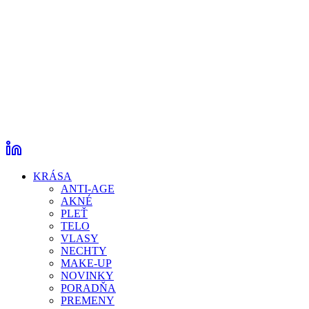
KRÁSA
ANTI-AGE
AKNÉ
PLEŤ
TELO
VLASY
NECHTY
MAKE-UP
NOVINKY
PORADŇA
PREMENY