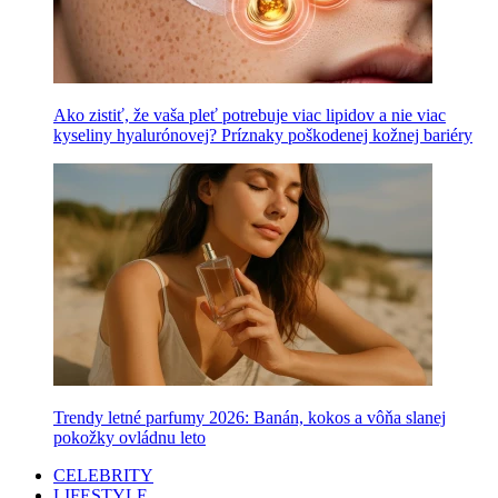
Ako zistiť, že vaša pleť potrebuje viac lipidov a nie viac
kyseliny hyalurónovej? Príznaky poškodenej kožnej bariéry
Trendy letné parfumy 2026: Banán, kokos a vôňa slanej
pokožky ovládnu leto
CELEBRITY
LIFESTYLE