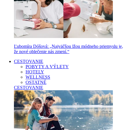
Ľubomíra Dóšová: „Najväčšou lžou módneho priemyslu je,
že nové oblečenie nás zmení.“
CESTOVANIE
POBYTY A VÝLETY
HOTELY
WELLNESS
OSTATNÉ
CESTOVANIE