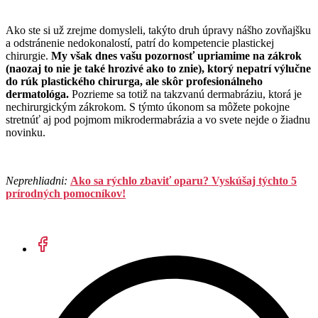
Ako ste si už zrejme domysleli, takýto druh úpravy nášho zovňajšku
a odstránenie nedokonalostí, patrí do kompetencie plastickej
chirurgie.
My však dnes vašu pozornosť upriamime na zákrok
(naozaj to nie je také hrozivé ako to znie), ktorý nepatrí výlučne
do rúk plastického chirurga, ale skôr profesionálneho
dermatológa.
Pozrieme sa totiž na takzvanú dermabráziu, ktorá je
nechirurgickým zákrokom. S týmto úkonom sa môžete pokojne
stretnúť aj pod pojmom mikrodermabrázia a vo svete nejde o žiadnu
novinku.
Neprehliadni:
Ako sa rýchlo zbaviť oparu? Vyskúšaj týchto 5
prírodných pomocníkov!