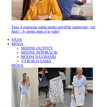
Tieto 4 znamenia patria medzi najväčšie partnerské „red
flags“. Je medzi nimi aj to vaše?
SNÁR
MÓDA
MÓDNE OUTFITY
MÓDNE INŠPIRÁCIE
MÓDNI NÁVRHÁRI
VYROB SI SAMA
MÓDA