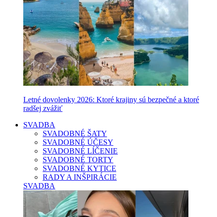
Letné dovolenky 2026: Ktoré krajiny sú bezpečné a ktoré
radšej zvážiť
SVADBA
SVADOBNÉ ŠATY
SVADOBNÉ ÚČESY
SVADOBNÉ LÍČENIE
SVADOBNÉ TORTY
SVADOBNÉ KYTICE
RADY A INŠPIRÁCIE
SVADBA