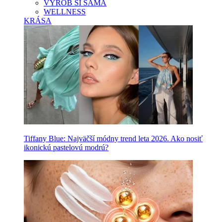
VYROB SI SAMA
WELLNESS
KRÁSA
Tiffany Blue: Najväčší módny trend leta 2026. Ako nosiť
ikonickú pastelovú modrú?