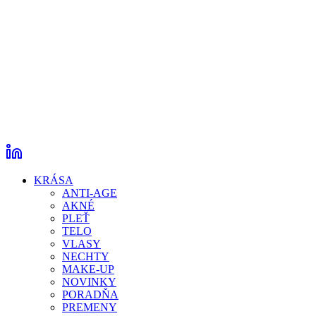
KRÁSA
ANTI-AGE
AKNÉ
PLEŤ
TELO
VLASY
NECHTY
MAKE-UP
NOVINKY
PORADŇA
PREMENY