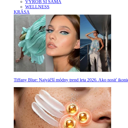
VYROB SI SAMA
WELLNESS
KRÁSA
Tiffany Blue: Najväčší módny trend leta 2026. Ako nosiť ikon