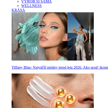
VYROB SI SAMA
WELLNESS
KRÁSA
Tiffany Blue: Najväčší módny trend leta 2026. Ako nosiť ikon