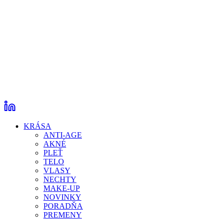
KRÁSA
ANTI-AGE
AKNÉ
PLEŤ
TELO
VLASY
NECHTY
MAKE-UP
NOVINKY
PORADŇA
PREMENY