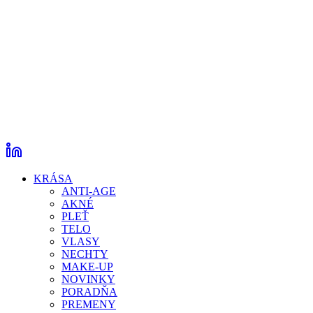
KRÁSA
ANTI-AGE
AKNÉ
PLEŤ
TELO
VLASY
NECHTY
MAKE-UP
NOVINKY
PORADŇA
PREMENY