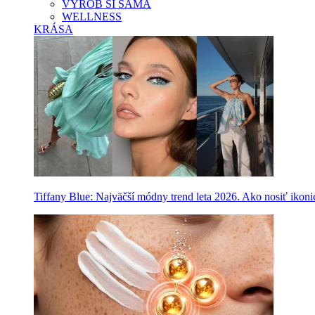
VYROB SI SAMA
WELLNESS
KRÁSA
Tiffany Blue: Najväčší módny trend leta 2026. Ako nosiť ikon