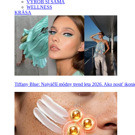
VYROB SI SAMA
WELLNESS
KRÁSA
Tiffany Blue: Najväčší módny trend leta 2026. Ako nosiť ikon