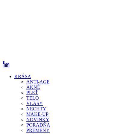
KRÁSA
ANTI-AGE
AKNÉ
PLEŤ
TELO
VLASY
NECHTY
MAKE-UP
NOVINKY
PORADŇA
PREMENY