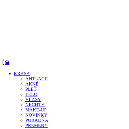
KRÁSA
ANTI-AGE
AKNÉ
PLEŤ
TELO
VLASY
NECHTY
MAKE-UP
NOVINKY
PORADŇA
PREMENY