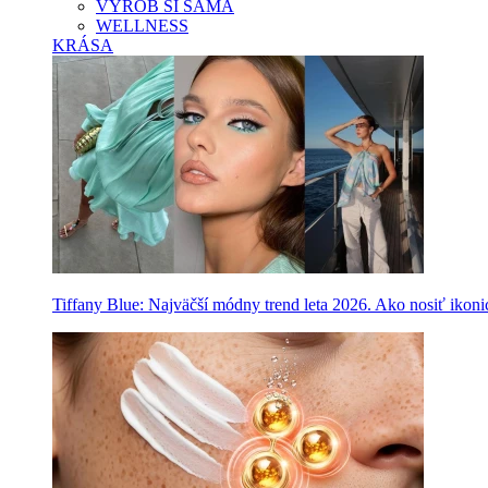
VYROB SI SAMA
WELLNESS
KRÁSA
Tiffany Blue: Najväčší módny trend leta 2026. Ako nosiť ikon