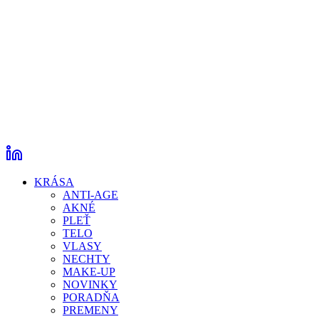
KRÁSA
ANTI-AGE
AKNÉ
PLEŤ
TELO
VLASY
NECHTY
MAKE-UP
NOVINKY
PORADŇA
PREMENY