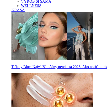
VYROB SI SAMA
WELLNESS
KRÁSA
Tiffany Blue: Najväčší módny trend leta 2026. Ako nosiť ikon