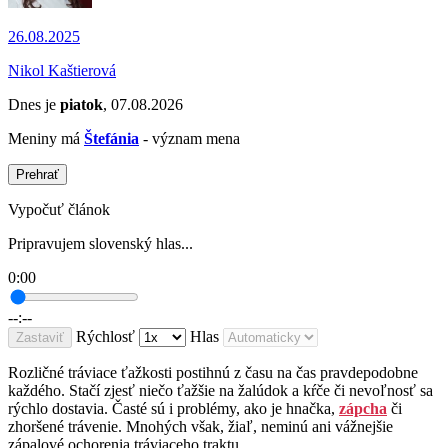
26.08.2025
Nikol Kaštierová
Dnes je
piatok
, 07.08.2026
Meniny má
Štefánia
- význam mena
Prehrať
Vypočuť článok
Pripravujem slovenský hlas...
0:00
--:--
Rýchlosť
Hlas
Zastaviť
Rozličné tráviace ťažkosti postihnú z času na čas pravdepodobne
každého. Stačí zjesť niečo ťažšie na žalúdok a kŕče či nevoľnosť sa
rýchlo dostavia. Časté sú i problémy, ako je hnačka,
zápcha
či
zhoršené trávenie. Mnohých však, žiaľ, neminú ani vážnejšie
zápalové ochorenia tráviaceho traktu.