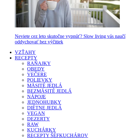
Neviete cez leto skutočne vypnúť? Slow living vás naučí
oddychovať bez výčitiek
VZŤAHY
RECEPTY
RAŇAJKY
OBEDY
VEČERE
POLIEVKY
MÄSITÉ JEDLÁ
BEZMÄSITÉ JEDLÁ
NÁPOJE
JEDNOHUBKY
DIÉTNE JEDLÁ
VEGAN
DEZERTY
RAW
KUCHÁRKY
RECEPTY ŠÉFKUCHÁROV