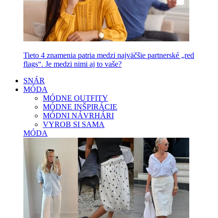
Tieto 4 znamenia patria medzi najväčšie partnerské „red
flags“. Je medzi nimi aj to vaše?
SNÁR
MÓDA
MÓDNE OUTFITY
MÓDNE INŠPIRÁCIE
MÓDNI NÁVRHÁRI
VYROB SI SAMA
MÓDA