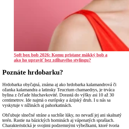
Soft box bob 2026: Komu pristane mäkký bob a
ako ho upraviť bez zdĺhavého stylingu?
Poznáte hrdobarku?
Hrdobarka obyčajná, známa aj ako hrdobarka kalamandrová či
ožanka kalamandra a latinsky Teucrium chamaedrys, je trváca
bylina z čeľade hluchavkovité. Dorastá do výšky asi 10 až 30
centimetrov. Ide najmä o európsky a ázijský druh. I u nás sa
vyskytuje v nížinách aj pahorkatinách.
Obľubuje slnečné stráne a suchšie lúky, no nevadí jej ani skalnatý
terén. Rastie na bázických horninách aj vápenatých sprašiach.
Charakteristická je svojimi podzemnými výbežkami, ktoré tvoria