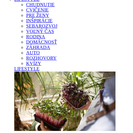
CHUDNUTIE
CVIČENIE
PRE ŽENY
INŠPIRÁCIE
SEBAROZVOJ
VOĽNÝ ČAS
RODINA
DOMÁCNOSŤ
ZÁHRADA
AUTO
ROZHOVORY
KVÍZY
LIFESTYLE