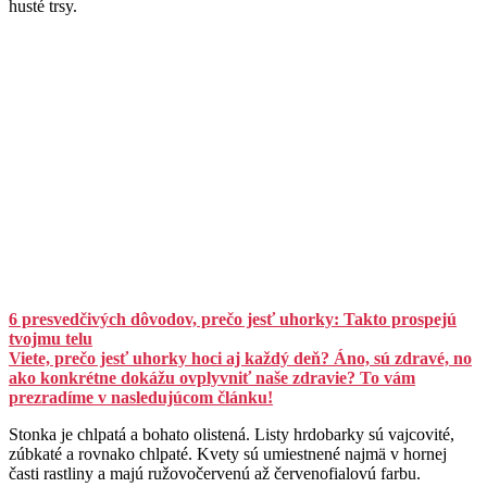
husté trsy.
6 presvedčivých dôvodov, prečo jesť uhorky: Takto prospejú
tvojmu telu
Viete, prečo jesť uhorky hoci aj každý deň? Áno, sú zdravé, no
ako konkrétne dokážu ovplyvniť naše zdravie? To vám
prezradíme v nasledujúcom článku!
Stonka je chlpatá a bohato olistená. Listy hrdobarky sú vajcovité,
zúbkaté a rovnako chlpaté. Kvety sú umiestnené najmä v hornej
časti rastliny a majú ružovočervenú až červenofialovú farbu.