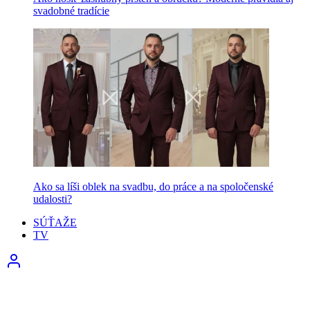
svadobné tradície
Ako sa líši oblek na svadbu, do práce a na spoločenské
udalosti?
SÚŤAŽE
TV