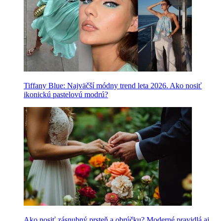
Tiffany Blue: Najväčší módny trend leta 2026. Ako nosiť
ikonickú pastelovú modrú?
Ako nosiť zásnubný prsteň a obrúčku? Moderné pravidlá aj