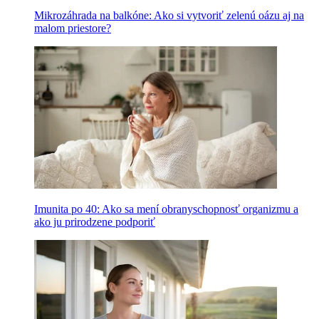
Mikrozáhrada na balkóne: Ako si vytvoriť zelenú oázu aj na
malom priestore?
Imunita po 40: Ako sa mení obranyschopnosť organizmu a
ako ju prirodzene podporiť