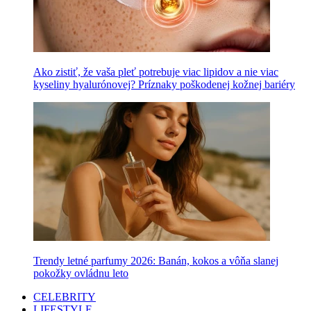
Ako zistiť, že vaša pleť potrebuje viac lipidov a nie viac
kyseliny hyalurónovej? Príznaky poškodenej kožnej bariéry
Trendy letné parfumy 2026: Banán, kokos a vôňa slanej
pokožky ovládnu leto
CELEBRITY
LIFESTYLE