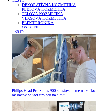
TESTY
DEKORATÍVNA KOZMETIKA
PLEŤOVÁ KOZMETIKA
TELOVÁ KOZMETIKA
VLASOVÁ KOZMETIKA
ELEKTORONIKA
OSTATNÉ
TESTY
Philips Head Pro Series 9000: testovali sme niekoľko
mesiacov holiaci strojček na hlavu