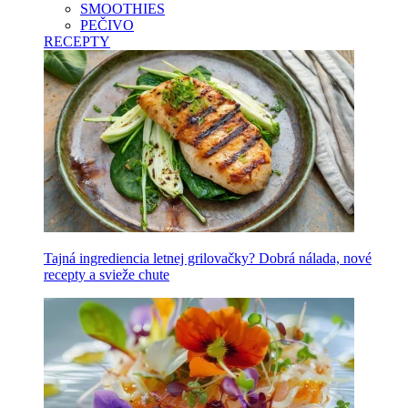
SMOOTHIES
PEČIVO
RECEPTY
Tajná ingrediencia letnej grilovačky? Dobrá nálada, nové
recepty a svieže chute