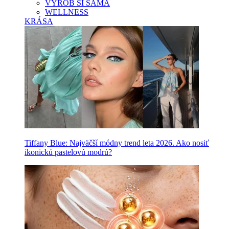
VYROB SI SAMA
WELLNESS
KRÁSA
Tiffany Blue: Najväčší módny trend leta 2026. Ako nosiť
ikonickú pastelovú modrú?