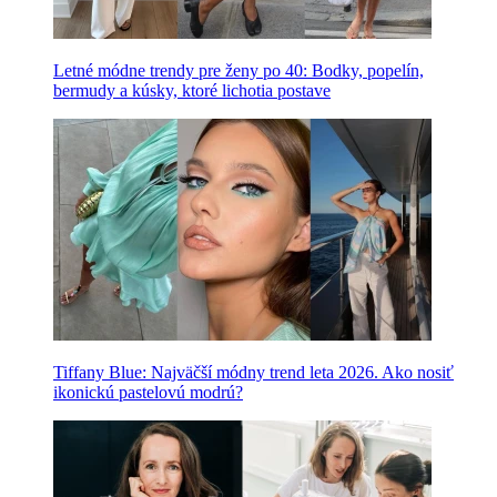
Letné módne trendy pre ženy po 40: Bodky, popelín,
bermudy a kúsky, ktoré lichotia postave
Tiffany Blue: Najväčší módny trend leta 2026. Ako nosiť
ikonickú pastelovú modrú?