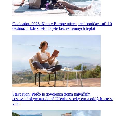
Coolcation 2026: Kam v Európe utiecť pred horúčavami? 10
destinácií, kde si leto užijete bez extrémnych teplôt
Staycation: Prečo je dovolenka doma najväčším
cestovateľským trendom? Ušetríte stovky eur a oddýchnete si
viac