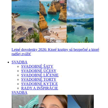
Letné dovolenky 2026: Ktoré krajiny sú bezpečné a ktoré
radšej zvážiť
SVADBA
SVADOBNÉ ŠATY
SVADOBNÉ ÚČESY
SVADOBNÉ LÍČENIE
SVADOBNÉ TORTY
SVADOBNÉ KYTICE
RADY A INŠPIRÁCIE
SVADBA