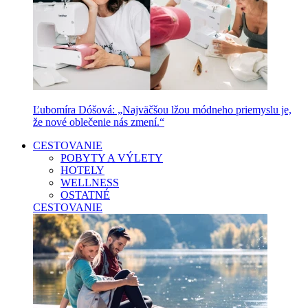
Ľubomíra Dóšová: „Najväčšou lžou módneho priemyslu je,
že nové oblečenie nás zmení.“
CESTOVANIE
POBYTY A VÝLETY
HOTELY
WELLNESS
OSTATNÉ
CESTOVANIE