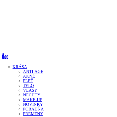
KRÁSA
ANTI-AGE
AKNÉ
PLEŤ
TELO
VLASY
NECHTY
MAKE-UP
NOVINKY
PORADŇA
PREMENY