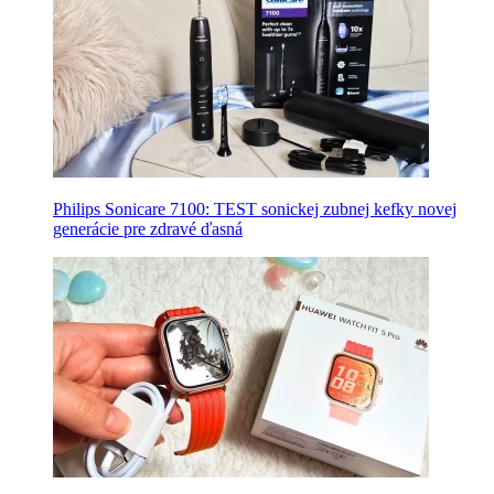
Philips Sonicare 7100: TEST sonickej zubnej kefky novej
generácie pre zdravé ďasná