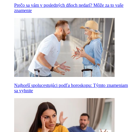
Prečo sa vám v posledných dňoch nedarí? Môže za to vaše
znamenie
Najhorší spolucestujúci podľa horoskopu: Týmto znameniam
sa vyhnite