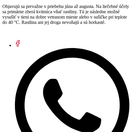
Objavujú sa prevažne v priebehu júna až augusta. Na liečebné účely
sa primárne zberá kvitnúca vňať rastliny. Tú je následne možné
vysušiť v tieni na dobre vetranom mieste alebo v sušičke pri teplote
do 40 °C. Rastlina ani jej droga nevoňajú a sú horkasté.